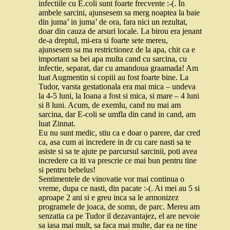
infectiile cu E.coli sunt foarte frecvente :-(. In
ambele sarcini, ajunsesem sa merg noaptea la baie
din juma’ in juma’ de ora, fara nici un rezultat,
doar din cauza de arsuri locale. La birou era jenant
de-a dreptul, mi-era si foarte sete mereu,
ajunsesem sa ma restrictionez de la apa, chit ca e
important sa bei apa multa cand cu sarcina, cu
infectie, separat, dar cu amandoua graamada! Am
luat Augmentin si copiii au fost foarte bine. La
Tudor, varsta gestationala era mai mica – undeva
la 4-5 luni, la Ioana a fost si mica, si mare – 4 luni
si 8 luni. Acum, de exemlu, cand nu mai am
sarcina, dar E-coli se umfla din cand in cand, am
luat Zinnat.
Eu nu sunt medic, stiu ca e doar o parere, dar cred
ca, asa cum ai incredere in dr cu care nasti sa te
asiste si sa te ajute pe parcursul sarcinii, poti avea
incredere ca iti va prescrie ce mai bun pentru tine
si pentru bebelus!
Sentimentele de vinovatie vor mai continua o
vreme, dupa ce nasti, din pacate :-(. Ai mei au 5 si
aproape 2 ani si e greu inca sa le armonizez
programele de joaca, de somn, de parc. Mereu am
senzatia ca pe Tudor il dezavantajez, el are nevoie
sa iasa mai mult, sa faca mai multe, dar ea ne tine