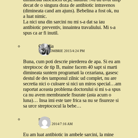
decat de o singura doza de antibiotic intravenos
(dimineata cand am ajuns). Bebelina a fost ok, nu
a luat nimic.
La nici una din sarcini nu mi s-a dat sa iau
antibiotic preventiv, innaintea travaliului. Mi s-a
spus ca ar fi inutil.
Claudia
31 OCTOMBRIE 2015/4:24 PM
Buna, cum poti descrie pierderea de apa. Si eu am
streptococ de tip B, maine facem 40 sapt si marti
dimineata suntem programati la cezariana, gasesc
destul de des tamponul zilnic ud complet, nu are
secretia nici o culoare si nici un miros special…am
raportat aceasta problema doctorului si mi s-a spus
ca nu avem membranele fisurate (asta acum o
luna)… Insa imi este tare frica sa nu se fisureze si
sa urce streptococul la bebe…
nusch
4 IUNIE 2014/7:16 AM
Eu am luat antibiotic in ambele sarcini, la mine