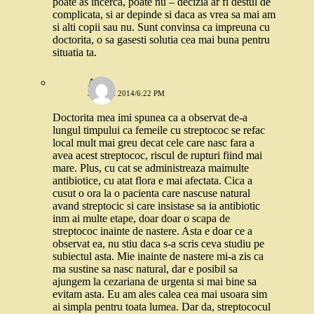
poate as incerca, poate nu – decizia ar fi destul de
complicata, si ar depinde si daca as vrea sa mai am
si alti copii sau nu. Sunt convinsa ca impreuna cu
doctorita, o sa gasesti solutia cea mai buna pentru
situatia ta.
Ana
3 IUNIE 2014/6:22 PM
Doctorita mea imi spunea ca a observat de-a
lungul timpului ca femeile cu streptococ se refac
local mult mai greu decat cele care nasc fara a
avea acest streptococ, riscul de rupturi fiind mai
mare. Plus, cu cat se administreaza maimulte
antibiotice, cu atat flora e mai afectata. Cica a
cusut o ora la o pacienta care nascuse natural
avand streptocic si care insistase sa ia antibiotic
inm ai multe etape, doar doar o scapa de
streptococ inainte de nastere. Asta e doar ce a
observat ea, nu stiu daca s-a scris ceva studiu pe
subiectul asta. Mie inainte de nastere mi-a zis ca
ma sustine sa nasc natural, dar e posibil sa
ajungem la cezariana de urgenta si mai bine sa
evitam asta. Eu am ales calea cea mai usoara sim
ai simpla pentru toata lumea. Dar da, streptococul