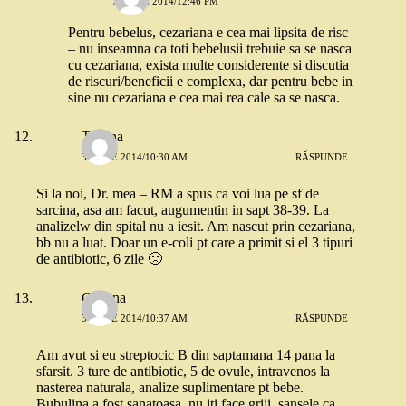
3 IUNIE 2014/12:46 PM
Pentru bebelus, cezariana e cea mai lipsita de risc
– nu inseamna ca toti bebelusii trebuie sa se nasca
cu cezariana, exista multe considerente si discutia
de riscuri/beneficii e complexa, dar pentru bebe in
sine nu cezariana e cea mai rea cale sa se nasca.
Tatiana
3 IUNIE 2014/10:30 AM
RĂSPUNDE
Si la noi, Dr. mea – RM a spus ca voi lua pe sf de
sarcina, asa am facut, augumentin in sapt 38-39. La
analizelw din spital nu a iesit. Am nascut prin cezariana,
bb nu a luat. Doar un e-coli pt care a primit si el 3 tipuri
de antibiotic, 6 zile 🙁
Cristina
3 IUNIE 2014/10:37 AM
RĂSPUNDE
Am avut si eu streptocic B din saptamana 14 pana la
sfarsit. 3 ture de antibiotic, 5 de ovule, intravenos la
nasterea naturala, analize suplimentare pt bebe.
Bubulina a fost sanatoasa, nu iti face griji, sansele ca