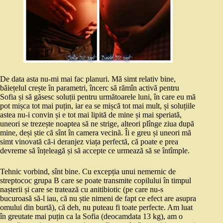
De data asta nu-mi mai fac planuri. Mă simt relativ bine,
băiețelul crește în parametri, încerc să rămîn activă pentru
Sofia și să găsesc soluții pentru următoarele luni, în care eu mă
pot mișca tot mai puțin, iar ea se mișcă tot mai mult, și soluțiile
astea nu-i convin și e tot mai lipită de mine și mai speriată,
uneori se trezește noaptea să ne strige, alteori plînge ziua după
mine, deși știe că sînt în camera vecină. Îi e greu și uneori mă
simt vinovată că-i deranjez viața perfectă, că poate e prea
devreme să înțeleagă și să accepte ce urmează să se întîmple.
Tehnic vorbind, sînt bine. Cu excepția unui nemernic de
streptococ grupa B care se poate transmite copilului în timpul
nașterii și care se tratează cu anitibiotic (pe care nu-s
bucuroasă să-l iau, că nu știe nimeni de fapt ce efect are asupra
omului din burtă), că deh, nu puteau fi toate perfecte. Am luat
în greutate mai puțin ca la Sofia (deocamdata 13 kg), am o