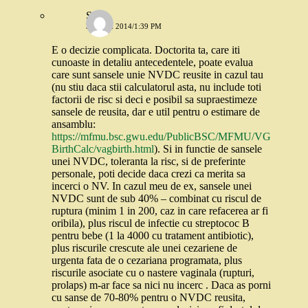
Stefi
3 IUNIE 2014/1:39 PM
E o decizie complicata. Doctorita ta, care iti
cunoaste in detaliu antecedentele, poate evalua
care sunt sansele unie NVDC reusite in cazul tau
(nu stiu daca stii calculatorul asta, nu include toti
factorii de risc si deci e posibil sa supraestimeze
sansele de reusita, dar e util pentru o estimare de
ansamblu:
https://mfmu.bsc.gwu.edu/PublicBSC/MFMU/VG
BirthCalc/vagbirth.html
). Si in functie de sansele
unei NVDC, toleranta la risc, si de preferinte
personale, poti decide daca crezi ca merita sa
incerci o NV. In cazul meu de ex, sansele unei
NVDC sunt de sub 40% – combinat cu riscul de
ruptura (minim 1 in 200, caz in care refacerea ar fi
oribila), plus riscul de infectie cu streptococ B
pentru bebe (1 la 4000 cu tratament antibiotic),
plus riscurile crescute ale unei cezariene de
urgenta fata de o cezariana programata, plus
riscurile asociate cu o nastere vaginala (rupturi,
prolaps) m-ar face sa nici nu incerc . Daca as porni
cu sanse de 70-80% pentru o NVDC reusita,