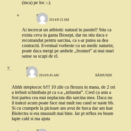
(inca) pe loc :-).
nico
4 IUNIE 2014/8:53 AM
Ai incercat un atibiotic natural in paralel? Stiu ca
exista ceva in gama Biosept, dar nu stiu daca e
recomandat pentru sarcina, ca s-ar putea sa dea
contractii. Eventual vorbeste cu un medic naturist,
poate daca mergi pe ambele „fronturi” ai mai mari
sanse sa scapi de el.
Clau
3 IUNIE 2014/9:45 AM
RĂSPUNDE
Ahhh streptococ b!!! 10 zile cu flexura in mana, de 2 ori
a trebuit schimbata pt ca s-a „infundat”. Cred ca asta a
fost partea cea mai neplacuta din sarcina mea. Daca nu
il tratezi acum poate face mai mult rau cand se naste bb.
Si cu crampele la picioare am avut de furca dar am luat
Biolectra si era muuuult mai bine. Iar pt reflux eu beam
lapte cald si ma ajuta