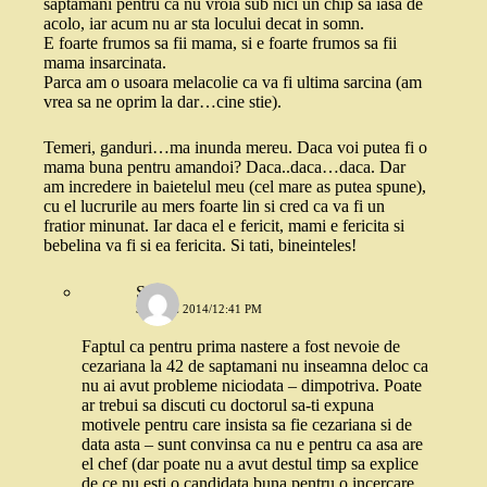
saptamani pentru ca nu vroia sub nici un chip sa iasa de
acolo, iar acum nu ar sta locului decat in somn.
E foarte frumos sa fii mama, si e foarte frumos sa fii
mama insarcinata.
Parca am o usoara melacolie ca va fi ultima sarcina (am
vrea sa ne oprim la dar…cine stie).
Temeri, ganduri…ma inunda mereu. Daca voi putea fi o
mama buna pentru amandoi? Daca..daca…daca. Dar
am incredere in baietelul meu (cel mare as putea spune),
cu el lucrurile au mers foarte lin si cred ca va fi un
fratior minunat. Iar daca el e fericit, mami e fericita si
bebelina va fi si ea fericita. Si tati, bineinteles!
Stefi
3 IUNIE 2014/12:41 PM
Faptul ca pentru prima nastere a fost nevoie de
cezariana la 42 de saptamani nu inseamna deloc ca
nu ai avut probleme niciodata – dimpotriva. Poate
ar trebui sa discuti cu doctorul sa-ti expuna
motivele pentru care insista sa fie cezariana si de
data asta – sunt convinsa ca nu e pentru ca asa are
el chef (dar poate nu a avut destul timp sa explice
de ce nu esti o candidata buna pentru o incercare