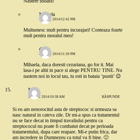
Nastere usoara!
Mihaela
5 IUNIE 2014/12:42 PM
Multumesc mult pentru incurajari! Conteaza foarte
mult pentru moralul meu!
dojo
3 IUNIE 2014/11:59 PM
Mihaela, daca doresti cezariana, go for it. Mai
lasa-i pe altii in pace si alege PENTRU TINE. Nu
nastem noi in locul tau, tu esti in bataia ‘pustii’ 😉
Mada
3 IUNIE 2014/10:38 AM
RĂSPUNDE
Si eu am nenorocitul asta de streptococ si urmeaza sa
nasc natural in cateva zile. Dr mi-a spus ca tratamentul
nu se face decat in timpul travaliului pentru ca
streptococul nu poate fi combatut decat pe perioada
tratamentului, dupa care reapare. Mi-e putin frica, dar
am incredere in Dumnezeu ca totul va fi bine. 🙂