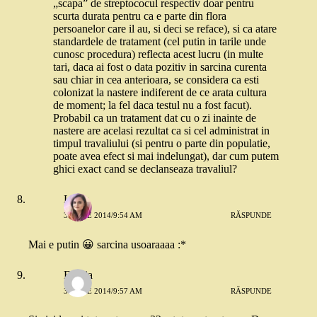
„scapa” de streptococul respectiv doar pentru
scurta durata pentru ca e parte din flora
persoanelor care il au, si deci se reface), si ca atare
standardele de tratament (cel putin in tarile unde
cunosc procedura) reflecta acest lucru (in multe
tari, daca ai fost o data pozitiv in sarcina curenta
sau chiar in cea anterioara, se considera ca esti
colonizat la nastere indiferent de ce arata cultura
de moment; la fel daca testul nu a fost facut).
Probabil ca un tratament dat cu o zi inainte de
nastere are acelasi rezultat ca si cel administrat in
timpul travaliului (si pentru o parte din populatie,
poate avea efect si mai indelungat), dar cum putem
ghici exact cand se declanseaza travaliul?
Luiza
3 IUNIE 2014/9:54 AM
RĂSPUNDE
Mai e putin 😀 sarcina usoaraaaa :*
Emilia
3 IUNIE 2014/9:57 AM
RĂSPUNDE