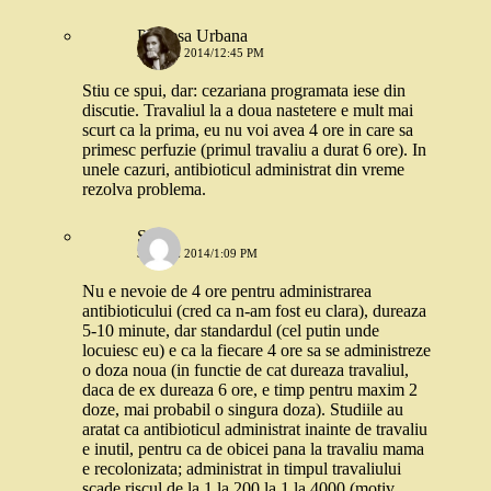
Printesa Urbana
3 IUNIE 2014/12:45 PM
Stiu ce spui, dar: cezariana programata iese din
discutie. Travaliul la a doua nastetere e mult mai
scurt ca la prima, eu nu voi avea 4 ore in care sa
primesc perfuzie (primul travaliu a durat 6 ore). In
unele cazuri, antibioticul administrat din vreme
rezolva problema.
Stefi
3 IUNIE 2014/1:09 PM
Nu e nevoie de 4 ore pentru administrarea
antibioticului (cred ca n-am fost eu clara), dureaza
5-10 minute, dar standardul (cel putin unde
locuiesc eu) e ca la fiecare 4 ore sa se administreze
o doza noua (in functie de cat dureaza travaliul,
daca de ex dureaza 6 ore, e timp pentru maxim 2
doze, mai probabil o singura doza). Studiile au
aratat ca antibioticul administrat inainte de travaliu
e inutil, pentru ca de obicei pana la travaliu mama
e recolonizata; administrat in timpul travaliului
scade riscul de la 1 la 200 la 1 la 4000 (motiv