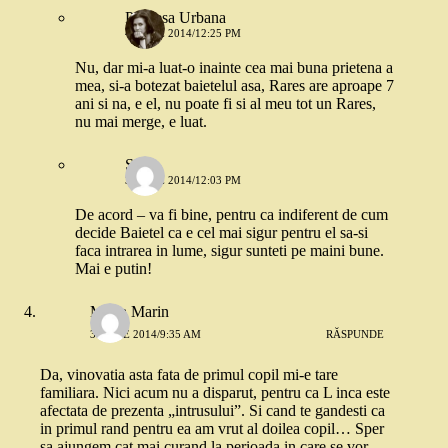
Printesa Urbana
4 IUNIE 2014/12:25 PM
Nu, dar mi-a luat-o inainte cea mai buna prietena a
mea, si-a botezat baietelul asa, Rares are aproape 7
ani si na, e el, nu poate fi si al meu tot un Rares,
nu mai merge, e luat.
Stefi
3 IUNIE 2014/12:03 PM
De acord – va fi bine, pentru ca indiferent de cum
decide Baietel ca e cel mai sigur pentru el sa-si
faca intrarea in lume, sigur sunteti pe maini bune.
Mai e putin!
Maria Marin
3 IUNIE 2014/9:35 AM
RĂSPUNDE
Da, vinovatia asta fata de primul copil mi-e tare
familiara. Nici acum nu a disparut, pentru ca L inca este
afectata de prezenta „intrusului”. Si cand te gandesti ca
in primul rand pentru ea am vrut al doilea copil… Sper
sa ajungem cat mai curand la perioada in care se vor