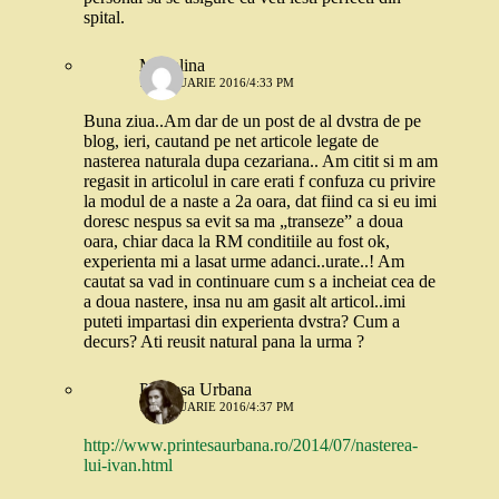
spital.
Madalina
11 IANUARIE 2016/4:33 PM
Buna ziua..Am dar de un post de al dvstra de pe
blog, ieri, cautand pe net articole legate de
nasterea naturala dupa cezariana.. Am citit si m am
regasit in articolul in care erati f confuza cu privire
la modul de a naste a 2a oara, dat fiind ca si eu imi
doresc nespus sa evit sa ma „transeze” a doua
oara, chiar daca la RM conditiile au fost ok,
experienta mi a lasat urme adanci..urate..! Am
cautat sa vad in continuare cum s a incheiat cea de
a doua nastere, insa nu am gasit alt articol..imi
puteti impartasi din experienta dvstra? Cum a
decurs? Ati reusit natural pana la urma ?
Printesa Urbana
11 IANUARIE 2016/4:37 PM
http://www.printesaurbana.ro/2014/07/nasterea-
lui-ivan.html