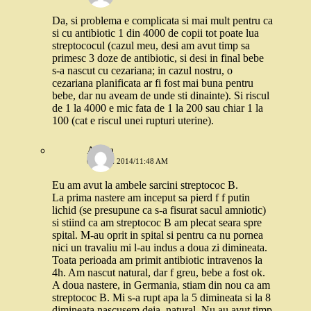
Da, si problema e complicata si mai mult pentru ca
si cu antibiotic 1 din 4000 de copii tot poate lua
streptococul (cazul meu, desi am avut timp sa
primesc 3 doze de antibiotic, si desi in final bebe
s-a nascut cu cezariana; in cazul nostru, o
cezariana planificata ar fi fost mai buna pentru
bebe, dar nu aveam de unde sti dinainte). Si riscul
de 1 la 4000 e mic fata de 1 la 200 sau chiar 1 la
100 (cat e riscul unei rupturi uterine).
Adina
6 IUNIE 2014/11:48 AM
Eu am avut la ambele sarcini streptococ B.
La prima nastere am inceput sa pierd f f putin
lichid (se presupune ca s-a fisurat sacul amniotic)
si stiind ca am streptococ B am plecat seara spre
spital. M-au oprit in spital si pentru ca nu pornea
nici un travaliu mi l-au indus a doua zi dimineata.
Toata perioada am primit antibiotic intravenos la
4h. Am nascut natural, dar f greu, bebe a fost ok.
A doua nastere, in Germania, stiam din nou ca am
streptococ B. Mi s-a rupt apa la 5 dimineata si la 8
dimineata nascusem deja, natural. Nu au avut timp