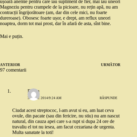
ușoară anemie pentru care iau supliment de fier, mai iau uneori
Magneziu pentru crampele de la picioare, nu rețin apă, nu am
contracții îngrijorătoare (am, dar din cele mici, nu foarte
dureroase). Obosesc foarte ușor, e drept, am reflux uneori
noaptea, dorm tot mai prost, dar în afară de asta, sînt bine.
Mai e puțin.
ANTERIOR
URMĂTOR
97 comentarii
Doina
3 IUNIE 2014/9:24 AM
RĂSPUNDE
Ciudat acest streptococ, l-am avut si eu, am luat ceva
ovule, din pacate (sau din fericire, nu stiu) nu am nascut
natural, din cauza apei care s-a rupt si dupa 24 ore de
travaliu el tot nu iesea, am facut cezariana de urgenta.
Multa sanatate la toti!