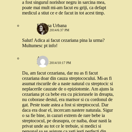
a fost singurul norishor negru in sarcina mea,
poate mai mult mi-am facut eu griji, ca defapt
medicul a stiut ce e de facut in tot acest timp.
Printesa Urbana
3 IUNIE 2014/6:37 PM
Salut! Adica ai facut cezariana pina la urma?
Multumesc pt info!
Ana
3 IUNIE 2014/10:17 PM
Da, am facut cezariana, dar nu as fi facut
cezariana doar din cauza streptococului. Mi-as fi
asumat riscurile de a naste natural cu streptocic si
neplacerile cauzate de o epiziotomie. Am ajuns la
cezariana pt ca bebe era cu piciorusele in dreapta,
nu coborase destul, era marisor si cu cordonul de
gat. Peste toate astea a fost si streptococul. Dar
daca era doar el, incercam nastere naturala. Sigur
o sa fie bine, in cazuri extrem de rare bebe ia
streptococul, pe deasupra, ce naiba, doar nasti la
privat unde au tot ce le trebuie, si medici si
personal sa se asigure ca veti iesti perfecti din