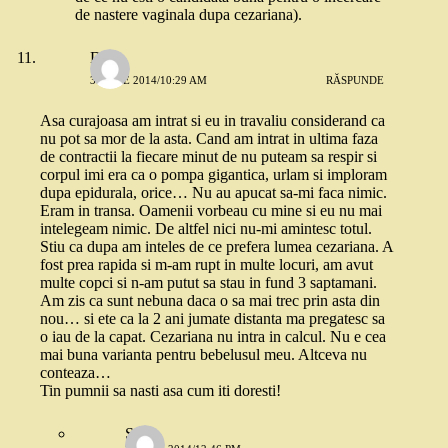
de nastere vaginala dupa cezariana).
Dia
3 IUNIE 2014/10:29 AM
RĂSPUNDE
Asa curajoasa am intrat si eu in travaliu considerand ca
nu pot sa mor de la asta. Cand am intrat in ultima faza
de contractii la fiecare minut de nu puteam sa respir si
corpul imi era ca o pompa gigantica, urlam si imploram
dupa epidurala, orice… Nu au apucat sa-mi faca nimic.
Eram in transa. Oamenii vorbeau cu mine si eu nu mai
intelegeam nimic. De altfel nici nu-mi amintesc totul.
Stiu ca dupa am inteles de ce prefera lumea cezariana. A
fost prea rapida si m-am rupt in multe locuri, am avut
multe copci si n-am putut sa stau in fund 3 saptamani.
Am zis ca sunt nebuna daca o sa mai trec prin asta din
nou… si ete ca la 2 ani jumate distanta ma pregatesc sa
o iau de la capat. Cezariana nu intra in calcul. Nu e cea
mai buna varianta pentru bebelusul meu. Altceva nu
conteaza…
Tin pumnii sa nasti asa cum iti doresti!
Stefi