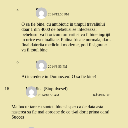
Stefi
3 IUNIE 2014/12:50 PM
O sa fie bine, cu antibiotic in timpul travaliului
doar 1 din 4000 de bebelusi se infecteaza;
bebelusul va fi oricum urmarit si va fi bine ingrijit
in orice eventualitate. Putina frica e normala, dar la
final datorita medicinii moderne, poti fi sigura ca
va fi totul bine.
ana
3 IUNIE 2014/3:53 PM
Ai incredere in Dumnezeu! O sa fie bine!
Madalina (Stupulvesel)
3 IUNIE 2014/10:58 AM
RĂSPUNDE
Ma bucur tare ca sunteti bine si sper ca de data asta
nasterea sa fie mai aproape de ce ti-ai dorit prima oara!
Succes