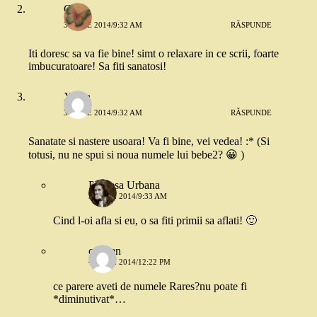
Cris
3 IUNIE 2014/9:32 AM
RĂSPUNDE
Iti doresc sa va fie bine! simt o relaxare in ce scrii, foarte
imbucuratoare! Sa fiti sanatosi!
Xenia
3 IUNIE 2014/9:32 AM
RĂSPUNDE
Sanatate si nastere usoara! Va fi bine, vei vedea! :* (Si
totusi, nu ne spui si noua numele lui bebe2? 😀 )
Printesa Urbana
3 IUNIE 2014/9:33 AM
Cind l-oi afla si eu, o sa fiti primii sa aflati! 🙂
carmen
4 IUNIE 2014/12:22 PM
ce parere aveti de numele Rares?nu poate fi
*diminutivat*…