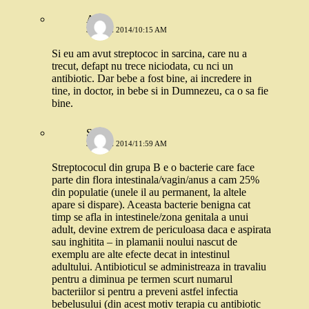
Ana
3 IUNIE 2014/10:15 AM
Si eu am avut streptococ in sarcina, care nu a
trecut, defapt nu trece niciodata, cu nci un
antibiotic. Dar bebe a fost bine, ai incredere in
tine, in doctor, in bebe si in Dumnezeu, ca o sa fie
bine.
Stefi
3 IUNIE 2014/11:59 AM
Streptococul din grupa B e o bacterie care face
parte din flora intestinala/vagin/anus a cam 25%
din populatie (unele il au permanent, la altele
apare si dispare). Aceasta bacterie benigna cat
timp se afla in intestinele/zona genitala a unui
adult, devine extrem de periculoasa daca e aspirata
sau inghitita – in plamanii noului nascut de
exemplu are alte efecte decat in intestinul
adultului. Antibioticul se administreaza in travaliu
pentru a diminua pe termen scurt numarul
bacteriilor si pentru a preveni astfel infectia
bebelusului (din acest motiv terapia cu antibiotic