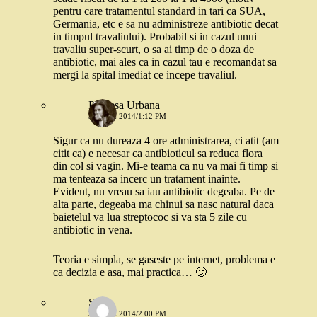
pentru care tratamentul standard in tari ca SUA,
Germania, etc e sa nu administreze antibiotic decat
in timpul travaliului). Probabil si in cazul unui
travaliu super-scurt, o sa ai timp de o doza de
antibiotic, mai ales ca in cazul tau e recomandat sa
mergi la spital imediat ce incepe travaliul.
Printesa Urbana
3 IUNIE 2014/1:12 PM
Sigur ca nu dureaza 4 ore administrarea, ci atit (am
citit ca) e necesar ca antibioticul sa reduca flora
din col si vagin. Mi-e teama ca nu va mai fi timp si
ma tenteaza sa incerc un tratament inainte.
Evident, nu vreau sa iau antibiotic degeaba. Pe de
alta parte, degeaba ma chinui sa nasc natural daca
baietelul va lua streptococ si va sta 5 zile cu
antibiotic in vena.
Teoria e simpla, se gaseste pe internet, problema e
ca decizia e asa, mai practica… 🙂
Stefi
3 IUNIE 2014/2:00 PM