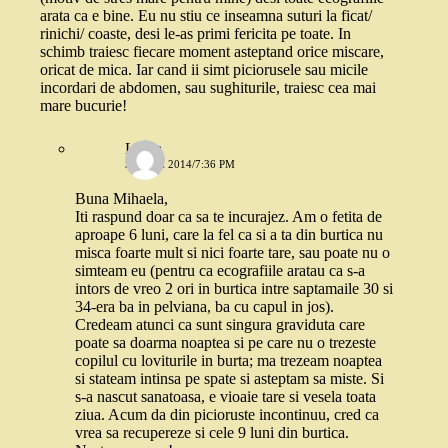
arata ca e bine. Eu nu stiu ce inseamna suturi la ficat/
rinichi/ coaste, desi le-as primi fericita pe toate. In
schimb traiesc fiecare moment asteptand orice miscare,
oricat de mica. Iar cand ii simt piciorusele sau micile
incordari de abdomen, sau sughiturile, traiesc cea mai
mare bucurie!
Laura
3 IUNIE 2014/7:36 PM
Buna Mihaela,
Iti raspund doar ca sa te incurajez. Am o fetita de
aproape 6 luni, care la fel ca si a ta din burtica nu
misca foarte mult si nici foarte tare, sau poate nu o
simteam eu (pentru ca ecografiile aratau ca s-a
intors de vreo 2 ori in burtica intre saptamaile 30 si
34-era ba in pelviana, ba cu capul in jos).
Credeam atunci ca sunt singura graviduta care
poate sa doarma noaptea si pe care nu o trezeste
copilul cu loviturile in burta; ma trezeam noaptea
si stateam intinsa pe spate si asteptam sa miste. Si
s-a nascut sanatoasa, e vioaie tare si vesela toata
ziua. Acum da din picioruste incontinuu, cred ca
vrea sa recupereze si cele 9 luni din burtica.