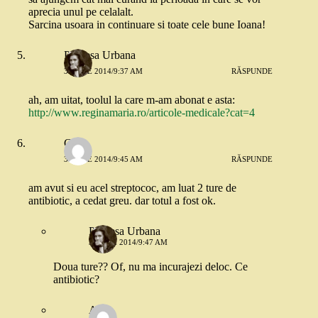
aprecia unul pe celalalt.
Sarcina usoara in continuare si toate cele bune Ioana!
Printesa Urbana
3 IUNIE 2014/9:37 AM
RĂSPUNDE
ah, am uitat, toolul la care m-am abonat e asta:
http://www.reginamaria.ro/articole-medicale?cat=4
Cris
3 IUNIE 2014/9:45 AM
RĂSPUNDE
am avut si eu acel streptococ, am luat 2 ture de
antibiotic, a cedat greu. dar totul a fost ok.
Printesa Urbana
3 IUNIE 2014/9:47 AM
Doua ture?? Of, nu ma incurajezi deloc. Ce
antibiotic?
Ana