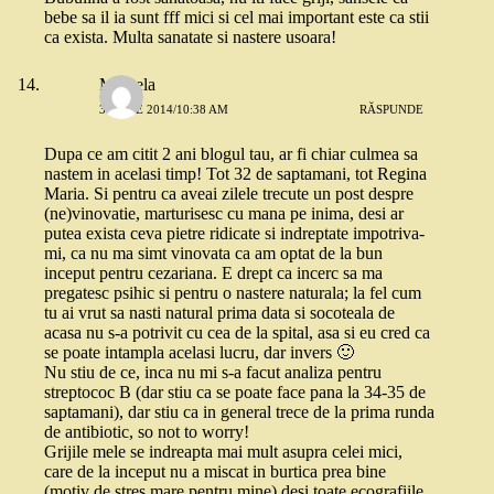
bebe sa il ia sunt fff mici si cel mai important este ca stii
ca exista. Multa sanatate si nastere usoara!
Mihaela
3 IUNIE 2014/10:38 AM
RĂSPUNDE
Dupa ce am citit 2 ani blogul tau, ar fi chiar culmea sa
nastem in acelasi timp! Tot 32 de saptamani, tot Regina
Maria. Si pentru ca aveai zilele trecute un post despre
(ne)vinovatie, marturisesc cu mana pe inima, desi ar
putea exista ceva pietre ridicate si indreptate impotriva-
mi, ca nu ma simt vinovata ca am optat de la bun
inceput pentru cezariana. E drept ca incerc sa ma
pregatesc psihic si pentru o nastere naturala; la fel cum
tu ai vrut sa nasti natural prima data si socoteala de
acasa nu s-a potrivit cu cea de la spital, asa si eu cred ca
se poate intampla acelasi lucru, dar invers 🙂
Nu stiu de ce, inca nu mi s-a facut analiza pentru
streptococ B (dar stiu ca se poate face pana la 34-35 de
saptamani), dar stiu ca in general trece de la prima runda
de antibiotic, so not to worry!
Grijile mele se indreapta mai mult asupra celei mici,
care de la inceput nu a miscat in burtica prea bine
(motiv de stres mare pentru mine) desi toate ecografiile