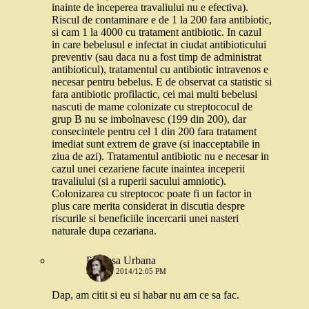
inainte de inceperea travaliului nu e efectiva).
Riscul de contaminare e de 1 la 200 fara antibiotic,
si cam 1 la 4000 cu tratament antibiotic. In cazul
in care bebelusul e infectat in ciudat antibioticului
preventiv (sau daca nu a fost timp de administrat
antibioticul), tratamentul cu antibiotic intravenos e
necesar pentru bebelus. E de observat ca statistic si
fara antibiotic profilactic, cei mai multi bebelusi
nascuti de mame colonizate cu streptococul de
grup B nu se imbolnavesc (199 din 200), dar
consecintele pentru cel 1 din 200 fara tratament
imediat sunt extrem de grave (si inacceptabile in
ziua de azi). Tratamentul antibiotic nu e necesar in
cazul unei cezariene facute inaintea inceperii
travaliului (si a ruperii sacului amniotic).
Colonizarea cu streptococ poate fi un factor in
plus care merita considerat in discutia despre
riscurile si beneficiile incercarii unei nasteri
naturale dupa cezariana.
Printesa Urbana
3 IUNIE 2014/12:05 PM
Dap, am citit si eu si habar nu am ce sa fac.