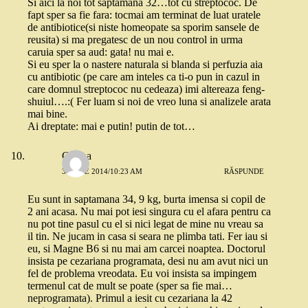
Si aici la noi tot saptamana 32…tot cu streptococ. De
fapt sper sa fie fara: tocmai am terminat de luat uratele
de antibiotice(si niste homeopate sa sporim sansele de
reusita) si ma pregatesc de un nou control in urma
caruia sper sa aud: gata! nu mai e.
Si eu sper la o nastere naturala si blanda si perfuzia aia
cu antibiotic (pe care am inteles ca ti-o pun in cazul in
care domnul streptococ nu cedeaza) imi altereaza feng-
shuiul….:( Fer luam si noi de vreo luna si analizele arata
mai bine.
Ai dreptate: mai e putin! putin de tot…
Corina
3 IUNIE 2014/10:23 AM
RĂSPUNDE
Eu sunt in saptamana 34, 9 kg, burta imensa si copil de
2 ani acasa. Nu mai pot iesi singura cu el afara pentru ca
nu pot tine pasul cu el si nici legat de mine nu vreau sa
il tin. Ne jucam in casa si seara ne plimba tati. Fer iau si
eu, si Magne B6 si nu mai am carcei noaptea. Doctorul
insista pe cezariana programata, desi nu am avut nici un
fel de problema vreodata. Eu voi insista sa impingem
termenul cat de mult se poate (sper sa fie mai…
neprogramata). Primul a iesit cu cezariana la 42