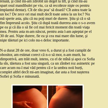
renală, şi cînd mi-am zdrobit un deget la lift, şi cînd mi-au
spart osul mandibulei pe viu, ca să recolteze nişte os pentru
implantul dentar). Cît de rău poa’ să doară? Cît astea toate la
un loc? De zece ori mai mult decît toate astea la un loc? Nu
mă sperie asta, ştiu că nu poţi muri de durere. Ştiu şi că o să
fim împreună acolo. Ştiu că după toată durerea asta o s-o avem
pe ea şi că ăla o să fie cel mai fericit moment din toată viaţa
mea. Pentru asta m-am născut, pentru asta l-am aşteptat pe el
30 de ani. Nişte durere, fie ea şi cea mai mare din lume, şi
nişte tăieturi pe ici colo nu-s deloc importante.
N-a durat 28 de ore, doar vreo 6, a durut și a fost cumplit de
obositor, am estimat corect că n-o să mor, n-am murit, ba
dimpotrivă, am trăit mult, intens, cu el de mînă și apoi cu Sofia
la sîn, tăietura a fost una singură, ca un zîmbet roz asimetric pe
care acum nu-l mai văd pentru că e la umbra noii burți,
complet altfel decît mi-am imaginat, dar asta a fost nașterea
Sofiei și Sofia e minunată.