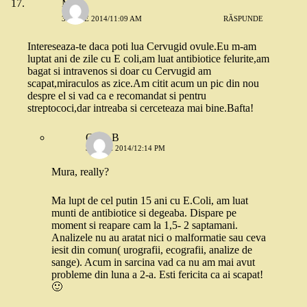
Mura
3 IUNIE 2014/11:09 AM
RĂSPUNDE
Intereseaza-te daca poti lua Cervugid ovule.Eu m-am
luptat ani de zile cu E coli,am luat antibiotice felurite,am
bagat si intravenos si doar cu Cervugid am
scapat,miraculos as zice.Am citit acum un pic din nou
despre el si vad ca e recomandat si pentru
streptococi,dar intreaba si cerceteaza mai bine.Bafta!
Oana B
3 IUNIE 2014/12:14 PM
Mura, really?
Ma lupt de cel putin 15 ani cu E.Coli, am luat
munti de antibiotice si degeaba. Dispare pe
moment si reapare cam la 1,5- 2 saptamani.
Analizele nu au aratat nici o malformatie sau ceva
iesit din comun( urografii, ecografii, analize de
sange). Acum in sarcina vad ca nu am mai avut
probleme din luna a 2-a. Esti fericita ca ai scapat!
🙂