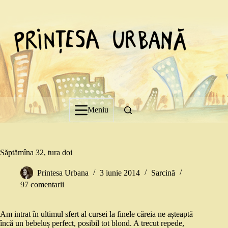
Sari
la
conținut
Meniu
Săptămîna 32, tura doi
Printesa Urbana
3 iunie 2014
Sarcină
97 comentarii
Am intrat în ultimul sfert al cursei la finele căreia ne așteaptă
încă un bebeluș perfect, posibil tot blond. A trecut repede,