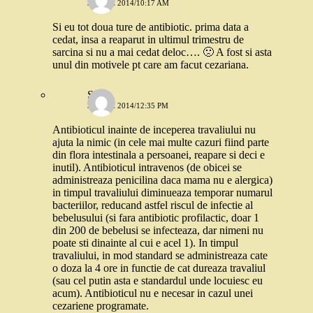
3 IUNIE 2014/10:17 AM
Si eu tot doua ture de antibiotic. prima data a
cedat, insa a reaparut in ultimul trimestru de
sarcina si nu a mai cedat deloc…. 🙁 A fost si asta
unul din motivele pt care am facut cezariana.
Stefi
3 IUNIE 2014/12:35 PM
Antibioticul inainte de inceperea travaliului nu
ajuta la nimic (in cele mai multe cazuri fiind parte
din flora intestinala a persoanei, reapare si deci e
inutil). Antibioticul intravenos (de obicei se
administreaza penicilina daca mama nu e alergica)
in timpul travaliului diminueaza temporar numarul
bacteriilor, reducand astfel riscul de infectie al
bebelusului (si fara antibiotic profilactic, doar 1
din 200 de bebelusi se infecteaza, dar nimeni nu
poate sti dinainte al cui e acel 1). In timpul
travaliului, in mod standard se administreaza cate
o doza la 4 ore in functie de cat dureaza travaliul
(sau cel putin asta e standardul unde locuiesc eu
acum). Antibioticul nu e necesar in cazul unei
cezariene programate.