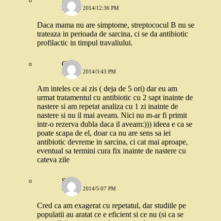
Stefi
3 IUNIE 2014/12:36 PM
Daca mama nu are simptome, streptococul B nu se
trateaza in perioada de sarcina, ci se da antibiotic
profilactic in timpul travaliului.
Clau
3 IUNIE 2014/3:43 PM
Am inteles ce ai zis ( deja de 5 ori) dar eu am
urmat tratamentul cu antibiotic cu 2 sapt inainte de
nastere si am repetat analiza cu 1 zi inainte de
nastere si nu il mai aveam. Nici nu m-ar fi primit
intr-o rezerva dubla daca il aveam:))) ideea e ca se
poate scapa de el, doar ca nu are sens sa iei
antibiotic devreme in sarcina, ci cat mai aproape,
eventual sa termini cura fix inainte de nastere cu
cateva zile
Stefi
3 IUNIE 2014/5:07 PM
Cred ca am exagerat cu repetatul, dar studiile pe
populatii au aratat ce e eficient si ce nu (si ca se