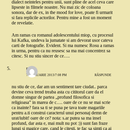
dialect neinteles pentru unii, sunt pline de acel ceva care
lipseste in filmele noastre. Nu mai zic de coloana
sonora, dar de ex, in the mood for love, poate fi urmarit
si fara replicile actorilor. Pentru mine a fost un moment
de revelatie.
Am ramas cu romanul adolescentului miop, cu procesul
lui Kafka, undeva la jumatate si am devorat usor cateva
carti de fotografie. Evident. Si ma numesc Rosu a ramas
in urma, pentru ca nu reusesc sa ma mai concentrez sa
citesc. Si nu stiu sincer de ce….
n.
7 FEBRUARIE 2013/7:08 PM
RĂSPUNDE
nu stiu de ce, dar am un sentiment tare ciudat.. parca
devine ceva trend treaba asta cu cititorul care da el
domne singur de partea „profund filosofica si
religioasa” in marea de c…. oare de ce nu se mai scrie
ca inainte? fara sa ti se puna pe tava toate magariile
pentru a.ti construi caracterul unui personaj demn de
urat/iubit! oare de ce? nota: s.ar putea sa ma insel
profund, dar asta e, mai mult nu pot :)) sunt fan fraze
lungi si magice care, cand le citesti, te fac sa simti ca ai