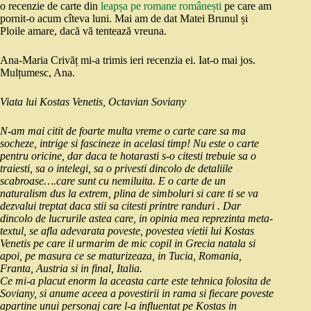
o recenzie de carte din
leapșa pe romane românești
pe care am
pornit-o acum cîteva luni. Mai am de dat Matei Brunul și
Ploile amare, dacă vă tentează vreuna.
Ana-Maria Crivăț mi-a trimis ieri recenzia ei. Iat-o mai jos.
Mulțumesc, Ana.
Viata lui Kostas Venetis, Octavian Soviany
N-am mai citit de foarte multa vreme o carte care sa ma
socheze, intrige si fascineze in acelasi timp! Nu este o carte
pentru oricine, dar daca te hotarasti s-o citesti trebuie sa o
traiesti, sa o intelegi, sa o privesti dincolo de detaliile
scabroase….care sunt cu nemiluita. E o carte de un
naturalism dus la extrem, plina de simboluri si care ti se va
dezvalui treptat daca stii sa citesti printre randuri . Dar
dincolo de lucrurile astea care, in opinia mea reprezinta meta-
textul, se afla adevarata poveste, povestea vietii lui Kostas
Venetis pe care il urmarim de mic copil in Grecia natala si
apoi, pe masura ce se maturizeaza, in Tucia, Romania,
Franta, Austria si in final, Italia.
Ce mi-a placut enorm la aceasta carte este tehnica folosita de
Soviany, si anume aceea a povestirii in rama si fiecare poveste
apartine unui personaj care l-a influentat pe Kostas in