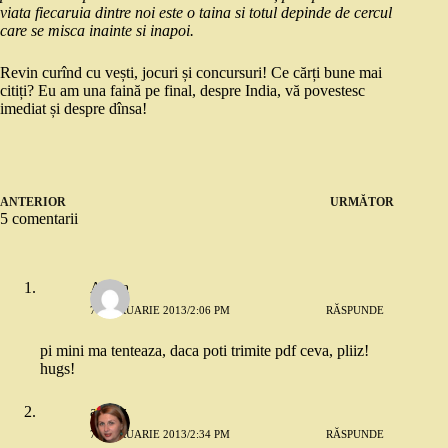
viata fiecaruia dintre noi este o taina si totul depinde de cercul
care se misca inainte si inapoi.
Revin curînd cu vești, jocuri și concursuri! Ce cărți bune mai
citiți? Eu am una faină pe final, despre India, vă povestesc
imediat și despre dînsa!
ANTERIOR
URMĂTOR
5 comentarii
Adina
7 FEBRUARIE 2013/2:06 PM
RĂSPUNDE
pi mini ma tenteaza, daca poti trimite pdf ceva, pliiz!
hugs!
andaz
7 FEBRUARIE 2013/2:34 PM
RĂSPUNDE