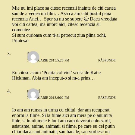
Mie nu imi place sa citesc recenzii inainte de citi cartea
sau de a vedea un film… Asa ca am citit postul pana
recenzia Anei… Sper sa nu se supere 🙂 Daca vreodata
voi citi cartea, ma intorc aici, citesc recenzia si
comentez.
Si sunt curioasa cum ti-ai petrecut ziua plina ochi,
Printesa!
Mira
7 FEBRUARIE 2013/5:26 PM
RĂSPUNDE
Eu citesc acum ‘Poarta coliviei’ scrisa de Katie
Hickman. Abia am inceput-o si m-a prins…
marcel
7 FEBRUARIE 2013/6:02 PM
RĂSPUNDE
Io am am ramas in urma cu cititul, dar am recuperat
enorm la filme. Si la filme aici am mers pe o anumita
linie, si in ultimele 6 luni am cam devorat chinezarii,
asiatisme, anime, animatii si filme, pe care eu cel putin
chiar daca sunt animatii, sau banale, sau vorbesc un