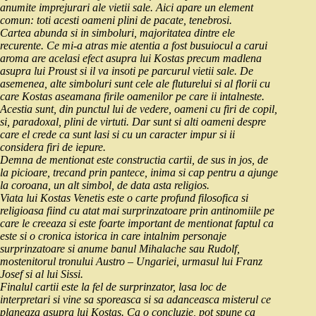
anumite imprejurari ale vietii sale. Aici apare un element
comun: toti acesti oameni plini de pacate, tenebrosi.
Cartea abunda si in simboluri, majoritatea dintre ele
recurente. Ce mi-a atras mie atentia a fost busuiocul a carui
aroma are acelasi efect asupra lui Kostas precum madlena
asupra lui Proust si il va insoti pe parcurul vietii sale. De
asemenea, alte simboluri sunt cele ale fluturelui si al florii cu
care Kostas aseamana firile oamenilor pe care ii intalneste.
Acestia sunt, din punctul lui de vedere, oameni cu firi de copil,
si, paradoxal, plini de virtuti. Dar sunt si alti oameni despre
care el crede ca sunt lasi si cu un caracter impur si ii
considera firi de iepure.
Demna de mentionat este constructia cartii, de sus in jos, de
la picioare, trecand prin pantece, inima si cap pentru a ajunge
la coroana, un alt simbol, de data asta religios.
Viata lui Kostas Venetis este o carte profund filosofica si
religioasa fiind cu atat mai surprinzatoare prin antinomiile pe
care le creeaza si este foarte important de mentionat faptul ca
este si o cronica istorica in care intalnim personaje
surprinzatoare si anume banul Mihalache sau Rudolf,
mostenitorul tronului Austro – Ungariei, urmasul lui Franz
Josef si al lui Sissi.
Finalul cartii este la fel de surprinzator, lasa loc de
interpretari si vine sa sporeasca si sa adanceasca misterul ce
planeaza asupra lui Kostas. Ca o concluzie, pot spune ca