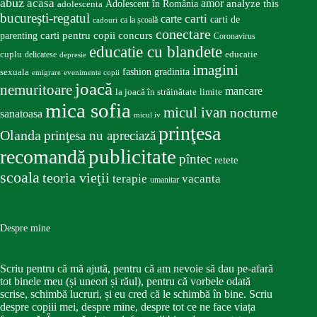
abuz
acasa
amor
Adolescent în România
analyze this
adolescenta
bucureşti-regatul
carte
carti
carti de
ca la școală
cadouri
conectare
carti pentru copii
concurs
parenting
Coronavirus
educatie cu blandete
educatie
cuplu
delicatese
depresie
imagini
fashion
gradinita
sexuala
emigrare
evenimente copii
joacă
nemuritoare
mancare
la joacă în străinătate
limite
mica sofia
micul ivan
nocturne
sanatoasa
micul iv
prinţesa
Olanda
prinţesa nu apreciază
publicitate
recomandă
pîntec
retete
scoala
teoria vieţii
terapie
vacanta
umanitar
Despre mine
Scriu pentru că mă ajută, pentru că am nevoie să dau pe-afară
tot binele meu (și uneori și răul), pentru că vorbele odată
scrise, schimbă lucruri, și eu cred că le schimbă în bine. Scriu
despre copiii mei, despre mine, despre tot ce ne face viața