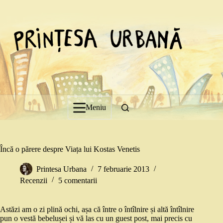
Sari
la
conținut
Meniu
Încă o părere despre Viața lui Kostas Venetis
Printesa Urbana
7 februarie 2013
Recenzii
5 comentarii
Astăzi am o zi plină ochi, așa că între o întîlnire și altă întîlnire
pun o vestă bebelușei și vă las cu un guest post, mai precis cu