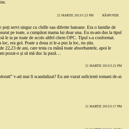
ina.
21 MARTIE 2013/1:25 PM
RĂSPUNDE
poți servi singur cu chifle sau diferite batoane. Era o familie de
 măsurat pe toate, a cumpărat mama lui doar una. Eu m-am dus la tipul
să le ia pe toate de acolo altfel chem OPC. Tipul s-a conformat.
loc, era gol. Poate a doua zi le-a pus la loc, nu știu.
 de 22,23 de ani, care testa cu mână toate absorbantele, apoi le
u am pozat-o și să mă duc la pază…
21 MARTIE 2013/3:22 PM
olorati” v-ati mai fi scandalizat? Eu am vazut suficienti romani de-ai
21 MARTIE 2013/5:17 PM