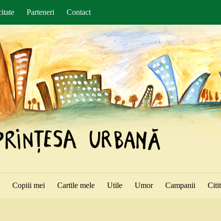
itate
Parteneri
Contact
ă
Copiii mei
Cartile mele
Utile
Umor
Campanii
Citi