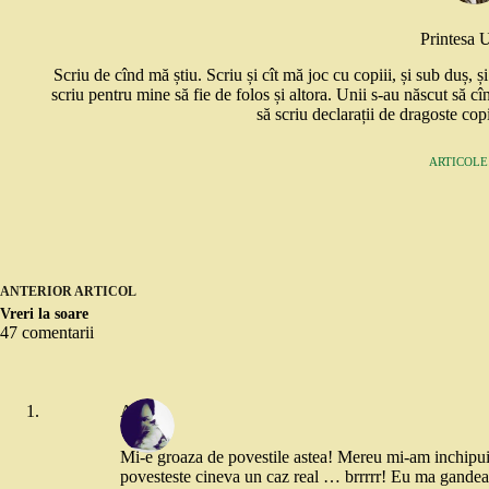
Printesa 
Scriu de cînd mă știu. Scriu și cît mă joc cu copiii, și sub duș, 
scriu pentru mine să fie de folos și altora. Unii s-au născut să cî
să scriu declarații de dragoste copi
ARTICOLE:
ANTERIOR
ARTICOL
Vreri la soare
47 comentarii
Anne
Mi-e groaza de povestile astea! Mereu mi-am inchipuit 
povesteste cineva un caz real … brrrrr! Eu ma gandea