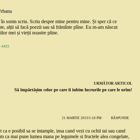
Urbana
și în somn scriu. Scriu despre mine pentru mine. Și sper că ce
nte, alții să facă poezii sau să frămînte pîine. Eu m-am născut
ilor mei și vieții noastre pline.
 4433
URMĂTOR
ARTICOL
Să împărtășim celor pe care îi iubim lucrurile pe care le urîm!
21 MARTIE 2013/1:16 PM
RĂSPUNDE
ca e posibil sa se intample, insa cand vezi cu ochii tai sau cand
m ca mai pune lumea mana pe legumele si fructele alea congelate,