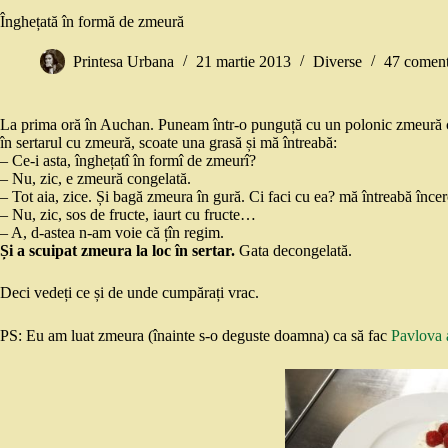
Înghețată în formă de zmeură
Printesa Urbana
21 martie 2013
Diverse
47 coment
La prima oră în Auchan. Puneam într-o punguță cu un polonic zmeură
în sertarul cu zmeură, scoate una grasă și mă întreabă:
– Ce-i asta, înghețatî în formî de zmeurî?
– Nu, zic, e zmeură congelată.
– Tot aia, zice. Și bagă zmeura în gură. Ci faci cu ea? mă întreabă încer
– Nu, zic, sos de fructe, iaurt cu fructe…
– A, d-astea n-am voie că țîn regim.
Și a scuipat zmeura la loc în sertar.
Gata decongelată.
Deci vedeți ce și de unde cumpărați vrac.
PS: Eu am luat zmeura (înainte s-o deguste doamna) ca să fac
Pavlova 