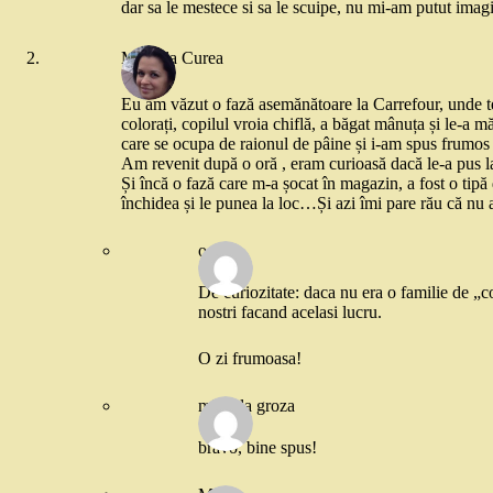
dar sa le mestece si sa le scuipe, nu mi-am putut imag
Mihaela Curea
Eu am văzut o fază asemănătoare la Carrefour, unde te 
colorați, copilul vroia chiflă, a băgat mânuța și le-a
care se ocupa de raionul de pâine și i-am spus frumos 
Am revenit după o oră , eram curioasă dacă le-a pus la 
Și încă o fază care m-a șocat în magazin, a fost o tipă
închidea și le punea la loc…Și azi îmi pare rău că n
oana
De curiozitate: daca nu era o familie de „c
nostri facand acelasi lucru.
O zi frumoasa!
mihaela groza
bravo, bine spus!