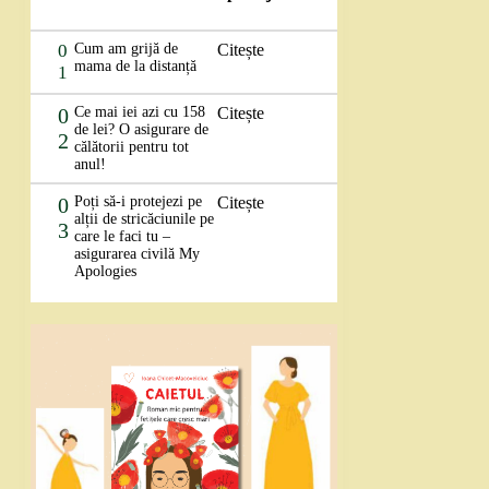
0
Cum am grijă de
Citește
mama de la distanță
1
0
Ce mai iei azi cu 158
Citește
de lei? O asigurare de
2
călătorii pentru tot
anul!
0
Poți să-i protejezi pe
Citește
alții de stricăciunile pe
3
care le faci tu –
asigurarea civilă My
Apologies