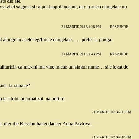
ste din ele.
nea zilei sa gusti si sa pui inapoi inceput, dar la astea congelate nu
21 MARTIE 2013/1:28 PM
RĂSPUNDE
ot ajunge in acele leg/fructe congelate……prefer la punga.
21 MARTIE 2013/1:43 PM
RĂSPUNDE
ituricii, ca mie-mi imi vine in cap un singur nume… si e legat de
inta la raioane?
a lasi totul automatizat. na poftim.
21 MARTIE 2013/2:15 PM
 after the Russian ballet dancer Anna Pavlova.
21 MARTIE 2013/2:18 PM