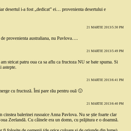
r desertul i-a fost „dedicat” ei… provenienta desertului e
21 MARTIE 2013/5:30 PM
e de provenienta australiana, nu Pavlova….
21 MARTIE 2013/5:49 PM
 am stricat patru oua ca sa aflu ca fructoza NU se bate spuma. Si
 astepte.
21 MARTIE 2013/6:41 PM
merge cu fructoză. Îmi pare rău pentru ouă 🙁
21 MARTIE 2013/6:40 PM
în cinstea balerinei rusoaice Anna Pavlova. Nu se știe foarte clar
u Noua Zeelandă. Cu câinele era un domn, cu prăjitura e o doamnă.
ar fi folosite de oamenii (de orice culoare și de oriunde din lume)