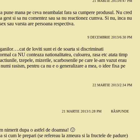
21 MARTIE 2013/6:47 PM
 ca pune mana pe ceva neambalat fara sa cumpere produsul. Nu cred
ea gest si sa nu comentez sau sa nu reactionez cumva. Si nu, inca nu
 sex sau varsta are persoana respectiva.
9 DECEMBRIE 2013/6:30 PM
ganilor….cat de loviti sunt ei de soarta si discriminati
ormal ca NU conteaza nationalitatea, culoarea, rasa etc atata timp
actiunile, tzepele, mizerile, scarbosenile pe care le-am vazut erau
e numi rasism, pentru ca nu e o generalizare a mea, o idee fixa pe
22 MARTIE 2013/2:34 PM
21 MARTIE 2013/1:28 PM
RĂSPUNDE
m nimerit dupa o astfel de doamna! 🙂
a si cum le prepari (se refereau la zmeura si la fructele de padure)