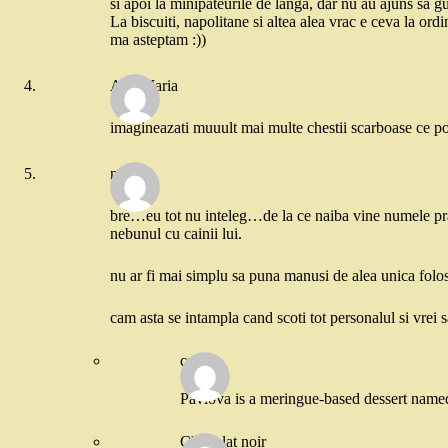
si apoi la minipateurile de langa, dar nu au ajuns sa gu
La biscuiti, napolitane si altea alea vrac e ceva la ordi
ma asteptam :))
Ana Maria
imagineazati muuult mai multe chestii scarboase ce p
marcel
bre…eu tot nu inteleg…de la ce naiba vine numele praj
nebunul cu cainii lui.
nu ar fi mai simplu sa puna manusi de alea unica folos
cam asta se intampla cand scoti tot personalul si vrei s
catgal
Pavlova is a meringue-based dessert named
Chocolat noir