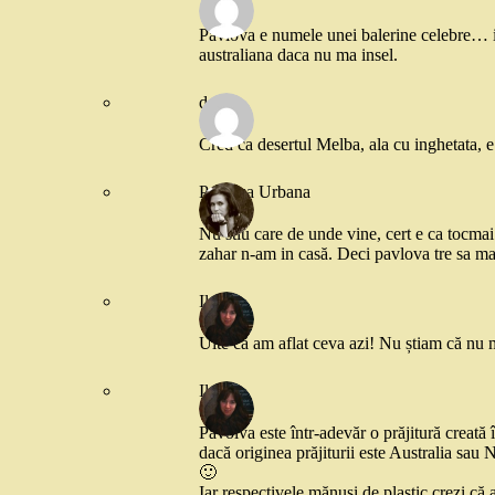
Pavlova e numele unei balerine celebre… ia
australiana daca nu ma insel.
deea
Cred ca desertul Melba, ala cu inghetata, 
Printesa Urbana
Nu stiu care de unde vine, cert e ca tocmai
zahar n-am in casă. Deci pavlova tre sa mai
Ile
Uite că am aflat ceva azi! Nu știam că nu 
Ile
Pavolva este într-adevăr o prăjitură creată 
dacă originea prăjiturii este Australia sa
🙂
Iar respectivele mănuși de plastic crezi că 