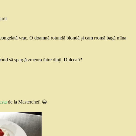
arii
 congelată vrac. O doamnă rotundă blondă și cam rromă bagă mîna
cînd să spargă zmeura între dinți. Dulceațî?
asta
de la Masterchef. 😀