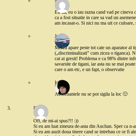
Mira
Eu da, eu o iau razna cand vad pe cineva
ca a fost situatie in care sa vad un asemen
am incasat-o. Si nici nu ma uit ce culoare,
Julie
Mereu apare peste tot cate un aparator al ti
(„discriminalizati” cum zicea o tiganca). N
cat ai gresit! Problema e ca 98% dintre infr
savarsite de tigani, iar asta nu se mai poat
care o am etc, e un fapt, o observatie
Iulia
Absorbantele nu se pot sigila la loc 🙂
Dorina
Off, de mi-ai spus?!! :))
Si eu am luat zmeura de-asta din Auchan. Sper ca n-a
Si eu am auzit doua tinere cand se intrebau ce or fi ale