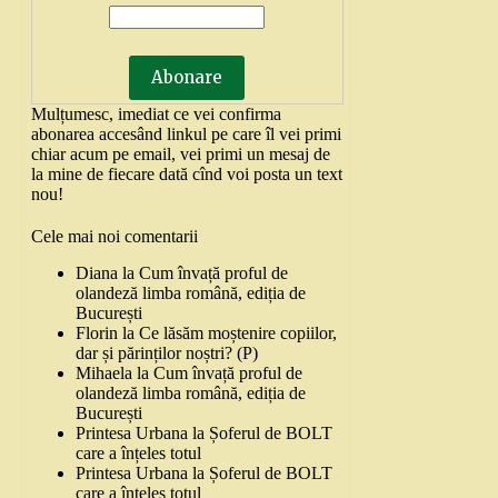
Mulțumesc, imediat ce vei confirma
abonarea accesând linkul pe care îl vei primi
chiar acum pe email, vei primi un mesaj de
la mine de fiecare dată cînd voi posta un text
nou!
Cele mai noi comentarii
Diana
la
Cum învață proful de
olandeză limba română, ediția de
București
Florin
la
Ce lăsăm moștenire copiilor,
dar și părinților noștri? (P)
Mihaela
la
Cum învață proful de
olandeză limba română, ediția de
București
Printesa Urbana
la
Șoferul de BOLT
care a înțeles totul
Printesa Urbana
la
Șoferul de BOLT
care a înțeles totul