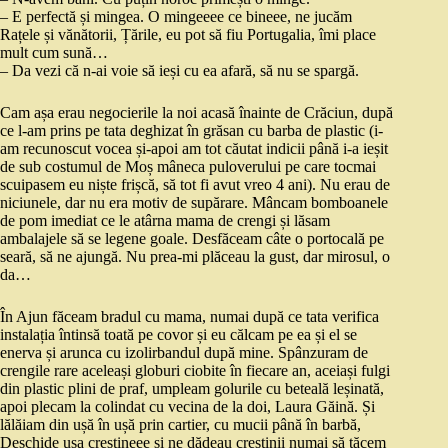
– E perfectă și mingea. O mingeeee ce bineee, ne jucăm
Rațele și vănătorii, Țările, eu pot să fiu Portugalia, îmi place
mult cum sună…
– Da vezi că n-ai voie să ieși cu ea afară, să nu se spargă.
Cam așa erau negocierile la noi acasă înainte de Crăciun, după
ce l-am prins pe tata deghizat în grăsan cu barba de plastic (i-
am recunoscut vocea și-apoi am tot căutat indicii până i-a ieșit
de sub costumul de Moș mâneca puloverului pe care tocmai
scuipasem eu niște frișcă, să tot fi avut vreo 4 ani). Nu erau de
niciunele, dar nu era motiv de supărare. Mâncam bomboanele
de pom imediat ce le atârna mama de crengi și lăsam
ambalajele să se legene goale. Desfăceam câte o portocală pe
seară, să ne ajungă. Nu prea-mi plăceau la gust, dar mirosul, o
da…
În Ajun făceam bradul cu mama, numai după ce tata verifica
instalația întinsă toată pe covor și eu călcam pe ea și el se
enerva și arunca cu izolirbandul după mine. Spânzuram de
crengile rare aceleași globuri ciobite în fiecare an, aceiași fulgi
din plastic plini de praf, umpleam golurile cu beteală leșinată,
apoi plecam la colindat cu vecina de la doi, Laura Găină. Și
lălăiam din ușă în ușă prin cartier, cu mucii până în barbă,
Deschide ușa creștineee și ne dădeau creștinii numai să tăcem