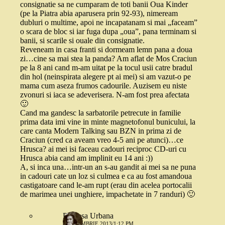
consignatie sa ne cumparam de toti banii Oua Kinder
(pe la Piatra abia aparusera prin 92-93), nimeream
dubluri o multime, apoi ne incapatanam si mai „faceam”
o scara de bloc si iar fuga dupa „oua”, pana terminam si
banii, si scarile si ouale din consignatie.
Reveneam in casa franti si dormeam lemn pana a doua
zi…cine sa mai stea la panda? Am aflat de Mos Craciun
pe la 8 ani cand m-am uitat pe la tocul usii catre bradul
din hol (neinspirata alegere pt ai mei) si am vazut-o pe
mama cum aseza frumos cadourile. Auzisem eu niste
zvonuri si iaca se adeverisera. N-am fost prea afectata
🙂
Cand ma gandesc la sarbatorile petrecute in familie
prima data imi vine in minte magnetofonul bunicului, la
care canta Modern Talking sau BZN in prima zi de
Craciun (cred ca aveam vreo 4-5 ani pe atunci)…ce
Hrusca? ai mei isi faceau cadouri reciproc CD-uri cu
Hrusca abia cand am implinit eu 14 ani :))
A, si inca una…intr-un an s-au gandit ai mei sa ne puna
in cadouri cate un loz si culmea e ca au fost amandoua
castigatoare cand le-am rupt (erau din acelea portocalii
de marimea unei unghiere, impachetate in 7 randuri) 🙂
Printesa Urbana
8 NOIEMBRIE 2013/1:12 PM