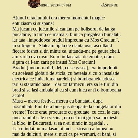
7 NOIEMBRIE 2013/4:37 PM
RĂSPUNDE
Ajunul Craciunului era mereu momentul magic:
entuziasm si suspans!
Ma jucam cu jucariile si cantam pe holisorul de langa
bucatarie, in timp ce mama si bunica pregateau bunatati,
iar tata „impodobea bradul impreuna cu Mos Craciun”,
in sufragerie. Stateam lipita de clanta usii, ascultand
fiecare fosnet si tin minte ca, uitandu-ma pe gaura cheii,
am zarit ceva rosu. Eram inflacarata de emotie, eram
sigura ca l-am zarit pe insusi Mos Craciun!
Bradul (uneori molid, deh, ce se gasea), era impodobit
cu aceleasi globuri de sticla, cu beteala si cu o instalatie
electrica ce imita lumanarelele) si bomboanele adesea
tari si sfaramicioase – dar tot farmecul era sa le furi din
brad si sa lasi ambalajul ca si cum inca ar fi o bomboana
acolo!
Masa – mereu festiva, mereu cu bunatati, dupa
posibilitati. Puiul era bine pus deoparte la congelator din
vreme! Toate erau procurate cu greutate, cu cozi la care
tinea randul cate o vecina; era cel mai greu sa locuiesti
la bloc, in Bucuresti, si sa n-ai nimic in ograda!…
La colindat nu ma lasau ai mei – ziceau ca lumea nu
mai da dulciuri, mere si nuci ca pe vremuri, ci bani, si