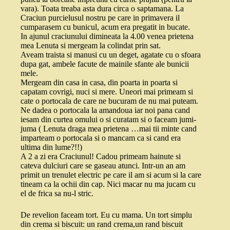
vara). Toata treaba asta dura circa o saptamana. La
Craciun purcielusul nostru pe care in primavera il
cumparasem cu bunicul, acum era pregatit in bucate.
In ajunul craciunului dimineata la 4.00 venea prietena
mea Lenuta si mergeam la colindat prin sat.
Aveam traista si manusi cu un deget, agatate cu o sfoara
dupa gat, ambele facute de mainile sfante ale bunicii
mele.
Mergeam din casa in casa, din poarta in poarta si
capatam covrigi, nuci si mere. Uneori mai primeam si
cate o portocala de care ne bucuram de nu mai puteam.
Ne dadea o portocala la amandoua iar noi pana cand
iesam din curtea omului o si curatam si o faceam jumi-
juma ( Lenuta draga mea prietena …mai tii minte cand
imparteam o portocala si o mancam ca si cand era
ultima din lume?!!)
A 2 a zi era Craciunul! Cadou primeam hainute si
cateva dulciuri care se gaseau atunci. Intr-un an am
primit un trenulet electric pe care il am si acum si la care
tineam ca la ochii din cap. Nici macar nu ma jucam cu
el de frica sa nu-l stric.
De revelion faceam tort. Eu cu mama. Un tort simplu
din crema si biscuit: un rand crema,un rand biscuit