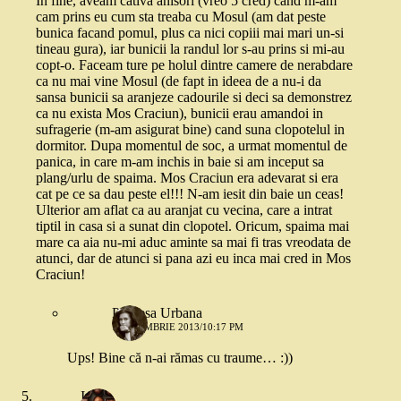
In fine, aveam cativa anisori (vreo 5 cred) cand m-am
cam prins eu cum sta treaba cu Mosul (am dat peste
bunica facand pomul, plus ca nici copiii mai mari un-si
tineau gura), iar bunicii la randul lor s-au prins si mi-au
copt-o. Faceam ture pe holul dintre camere de nerabdare
ca nu mai vine Mosul (de fapt in ideea de a nu-i da
sansa bunicii sa aranjeze cadourile si deci sa demonstrez
ca nu exista Mos Craciun), bunicii erau amandoi in
sufragerie (m-am asigurat bine) cand suna clopotelul in
dormitor. Dupa momentul de soc, a urmat momentul de
panica, in care m-am inchis in baie si am inceput sa
plang/urlu de spaima. Mos Craciun era adevarat si era
cat pe ce sa dau peste el!!! N-am iesit din baie un ceas!
Ulterior am aflat ca au aranjat cu vecina, care a intrat
tiptil in casa si a sunat din clopotel. Oricum, spaima mai
mare ca aia nu-mi aduc aminte sa mai fi tras vreodata de
atunci, dar de atunci si pana azi eu inca mai cred in Mos
Craciun!
Printesa Urbana
7 NOIEMBRIE 2013/10:17 PM
Ups! Bine că n-ai rămas cu traume… :))
Iulia