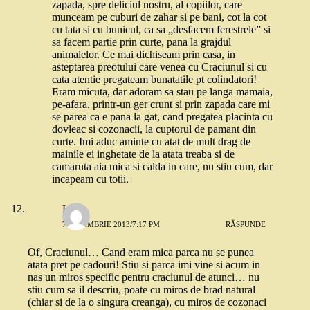
zapada, spre deliciul nostru, al copiilor, care
munceam pe cuburi de zahar si pe bani, cot la cot
cu tata si cu bunicul, ca sa „desfacem ferestrele” si
sa facem partie prin curte, pana la grajdul
animalelor. Ce mai dichiseam prin casa, in
asteptarea preotului care venea cu Craciunul si cu
cata atentie pregateam bunatatile pt colindatori!
Eram micuta, dar adoram sa stau pe langa mamaia,
pe-afara, printr-un ger crunt si prin zapada care mi
se parea ca e pana la gat, cand pregatea placinta cu
dovleac si cozonacii, la cuptorul de pamant din
curte. Imi aduc aminte cu atat de mult drag de
mainile ei inghetate de la atata treaba si de
camaruta aia mica si calda in care, nu stiu cum, dar
incapeam cu totii.
Luiza
7 NOIEMBRIE 2013/7:17 PM
RĂSPUNDE
Of, Craciunul… Cand eram mica parca nu se punea
atata pret pe cadouri! Stiu si parca imi vine si acum in
nas un miros specific pentru craciunul de atunci… nu
stiu cum sa il descriu, poate cu miros de brad natural
(chiar si de la o singura creanga), cu miros de cozonaci