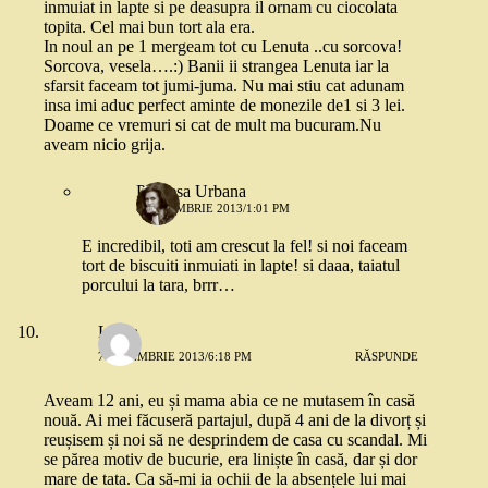
inmuiat in lapte si pe deasupra il ornam cu ciocolata
topita. Cel mai bun tort ala era.
In noul an pe 1 mergeam tot cu Lenuta ..cu sorcova!
Sorcova, vesela….:) Banii ii strangea Lenuta iar la
sfarsit faceam tot jumi-juma. Nu mai stiu cat adunam
insa imi aduc perfect aminte de monezile de1 si 3 lei.
Doame ce vremuri si cat de mult ma bucuram.Nu
aveam nicio grija.
Printesa Urbana
8 NOIEMBRIE 2013/1:01 PM
E incredibil, toti am crescut la fel! si noi faceam
tort de biscuiti inmuiati in lapte! si daaa, taiatul
porcului la tara, brrr…
Laura
7 NOIEMBRIE 2013/6:18 PM
RĂSPUNDE
Aveam 12 ani, eu și mama abia ce ne mutasem în casă
nouă. Ai mei făcuseră partajul, după 4 ani de la divorț și
reușisem și noi să ne desprindem de casa cu scandal. Mi
se părea motiv de bucurie, era liniște în casă, dar și dor
mare de tata. Ca să-mi ia ochii de la absențele lui mai