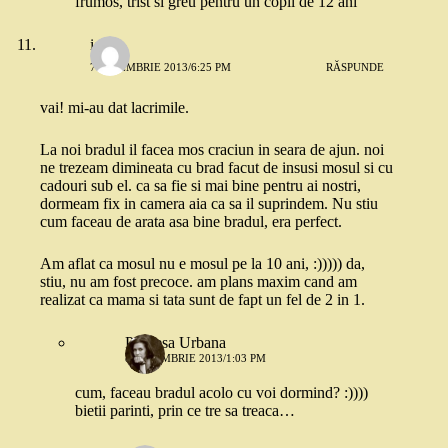
frumos, trist si greu pentru un copil de 12 ani
ioana
7 NOIEMBRIE 2013/6:25 PM
RĂSPUNDE
vai! mi-au dat lacrimile.
La noi bradul il facea mos craciun in seara de ajun. noi
ne trezeam dimineata cu brad facut de insusi mosul si cu
cadouri sub el. ca sa fie si mai bine pentru ai nostri,
dormeam fix in camera aia ca sa il suprindem. Nu stiu
cum faceau de arata asa bine bradul, era perfect.
Am aflat ca mosul nu e mosul pe la 10 ani, :))))) da,
stiu, nu am fost precoce. am plans maxim cand am
realizat ca mama si tata sunt de fapt un fel de 2 in 1.
Printesa Urbana
8 NOIEMBRIE 2013/1:03 PM
cum, faceau bradul acolo cu voi dormind? :))))
bietii parinti, prin ce tre sa treaca…