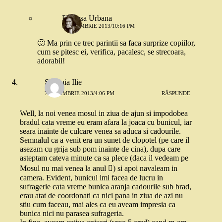
Printesa Urbana
7 NOIEMBRIE 2013/10:16 PM
🙂 Ma prin ce trec parintii sa faca surprize copiilor,
cum se pitesc ei, verifica, pacalesc, se strecoara,
adorabil!
Stefania Ilie
7 NOIEMBRIE 2013/4:06 PM
RĂSPUNDE
Well, la noi venea mosul in ziua de ajun si impodobea
bradul cata vreme eu eram afara la joaca cu bunicul, iar
seara inainte de culcare venea sa aduca si cadourile.
Semnalul ca a venit era un sunet de clopotel (pe care il
asezam cu grija sub pom inainte de cina), dupa care
asteptam cateva minute ca sa plece (daca il vedeam pe
Mosul nu mai venea la anul ) si apoi navaleam in
camera. Evident, bunicul imi facea de lucru in
sufragerie cata vreme bunica aranja cadourile sub brad,
erau atat de coordonati ca nici pana in ziua de azi nu
stiu cum faceau, mai ales ca eu aveam impresia ca
bunica nici nu parasea sufrageria.