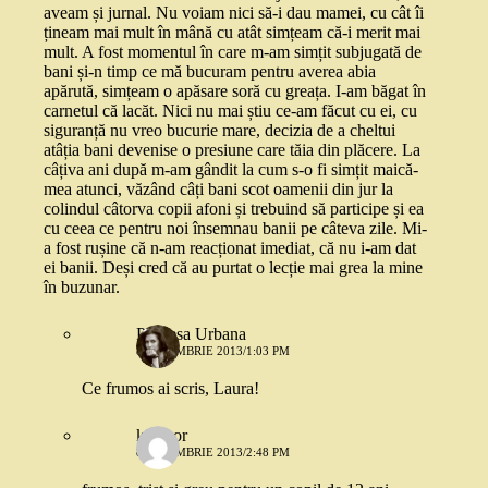
aveam și jurnal. Nu voiam nici să-i dau mamei, cu cât îi
țineam mai mult în mână cu atât simțeam că-i merit mai
mult. A fost momentul în care m-am simțit subjugată de
bani și-n timp ce mă bucuram pentru averea abia
apărută, simțeam o apăsare soră cu greața. I-am băgat în
carnetul că lacăt. Nici nu mai știu ce-am făcut cu ei, cu
siguranță nu vreo bucurie mare, decizia de a cheltui
atâția bani devenise o presiune care tăia din plăcere. La
câțiva ani după m-am gândit la cum s-o fi simțit maică-
mea atunci, văzând câți bani scot oamenii din jur la
colindul câtorva copii afoni și trebuind să participe și ea
cu ceea ce pentru noi însemnau banii pe câteva zile. Mi-
a fost rușine că n-am reacționat imediat, că nu i-am dat
ei banii. Deși cred că au purtat o lecție mai grea la mine
în buzunar.
Printesa Urbana
8 NOIEMBRIE 2013/1:03 PM
Ce frumos ai scris, Laura!
kittysor
8 NOIEMBRIE 2013/2:48 PM