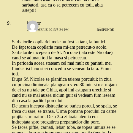
sarbatori, asa ca o sa petrecem cu totii, abia
astept!!
kittysor
7 NOIEMBRIE 2013/5:24 PM
RĂSPUNDE
Sarbatorile copilariei mele au fost la tara, la bunici.
De fapt toata copilaria mea mi-am petrecut-o acolo.
Sarbatorile incepeau de Sf. Nicolae (tata este Nicolae)
cand se adunau toti la masa si petreceau.
In perioada aceea stateam cel mai mult cu parintii mei
fiindca isi luau si ei concediu se veneau la tara. Eram
toti.
Dupa Sf. Nicolae se planifica taierea porcului; in ziua
cu pricina dimineata plangeam vreo 30 min si ma rugam
de ei sa nu taie pe Ghita, apoi imi astupam urechile si
cand nu se mai auzea niciun guit si vedeam fum ieseam
din casa la parlitul porcului.
De acum incepea distractia: se parlea porcul, se spala, se
freca cu sare, se transa. Urma pomana porcului cu carne
prajita si muraturi. De a 2-a zi toata atentia era
indreptata spre pregatirea preparatelor din porc.
Se facea piftie, carnati, lebar, toba, se topea untura se se
punea la borcane impreuna cu carne prajita (pentru la