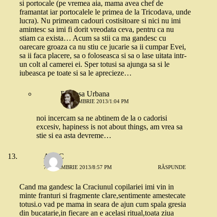
si portocale (pe vremea aia, mama avea chef de
framantat iar portocalele le primea de la Tricodava, unde
lucra). Nu primeam cadouri costisitoare si nici nu imi
amintesc sa imi fi dorit vreodata ceva, pentru ca nu
stiam ca exista… Acum sa stii ca ma gandesc cu
oarecare groaza ca nu stiu ce jucarie sa ii cumpar Evei,
sa ii faca placere, sa o foloseasca si sa o lase uitata intr-
un colt al camerei ei. Sper totusi sa ajunga sa si le
iubeasca pe toate si sa le aprecieze…
Printesa Urbana
8 NOIEMBRIE 2013/1:04 PM
noi incercam sa ne abtinem de la o cadorisi
excesiv, hapiness is not about things, am vrea sa
stie si ea asta devreme…
Ana C
7 NOIEMBRIE 2013/8:57 PM
RĂSPUNDE
Cand ma gandesc la Craciunul copilariei imi vin in
minte franturi si fragmente clare,sentimente amestecate
totusi.o vad pe mama in seara de ajun cum spala gresia
din bucatarie,in fiecare an e acelasi ritual,toata ziua