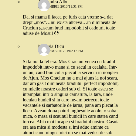
Alexandra Albu
8 NOIEMBRIE 2013/11:31 PM
Da, si mama il facea pe furis cata vreme s-a dat
drept „mos”…nu exista altceva…in dimineata de
Craciun gaseam brad impodobit si cadouri, toate
aduse de Mosul 🙂
Mihaela Dicu
23 DECEMBRIE 2019/2:13 PM
Si la noi la fel era. Mos Craciun venea cu bradul
impodobit intr-o mana si cu sacul in cealalta. Intr-
un an, cand bunicul a plecat la serviciu in noaptea
de Ajun, Mos Craciun nu a mai ajuns la noi seara,
dar am gasit dimineata bradutul perfect impodobit,
cu micile noastre cadori sub el. Si toate astea se
intamplau intr-o singura camaruta, la tara, unde
locuiau bunicii si in care ne-am petrecut toate
vacantele si sarbatorile de iarna, pana am plecat la
liceu. Aveau doua paturi inghesuite acolo, o soba
mica, o masa si scaunul bunicii in care statea cand
torcea. Abia mai incapea si bradutul nostru. Casuta
era asa mica si modesta si imi aduc aminte ca
atunci cand ningea nici nu se mai vedea de sub