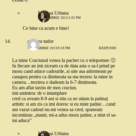
Printesa Urbana
8 NOIEMBRIE 2013/1:05 PM
Ce bine ca acum e bine!
andreea tudor
7 NOIEMBRIE 2013/9:18 PM
RĂSPUNDE
La mine Craciunul venea la pachet cu o teleportare 🙂
In fiecare an imi ziceam ca de data asta o sa-l prind pe
mosu cand aduce cadourile..si uite asa adormeam pe
canapea pentru ca dimineata sa ma trezesc la mine in
camera…trezirea o dadeam la 6-7 dimineata.
Eu am aflat tarziu de mos craciun.
imi amintesc de o intamplare
cred ca aveam 8-9 ani si stiu ca ne uitam la patinaj
artistic si am zis ca imi doresc si eu niste patine…cand
am vazut cadoul nu-mi venea sa cred, spuneam
incontinuu „mami, mi-a adus mosu patine, a stiut el sa-
mi aduca”
Printesa Urbana