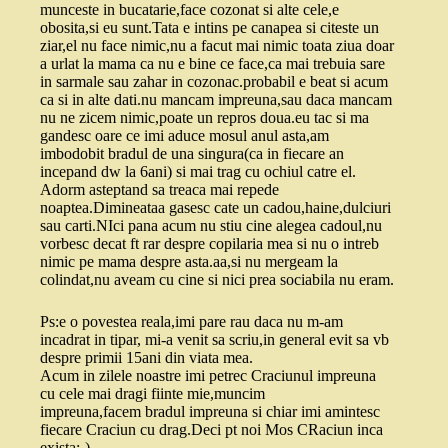
munceste in bucatarie,face cozonat si alte cele,e
obosita,si eu sunt.Tata e intins pe canapea si citeste un
ziar,el nu face nimic,nu a facut mai nimic toata ziua doar
a urlat la mama ca nu e bine ce face,ca mai trebuia sare
in sarmale sau zahar in cozonac.probabil e beat si acum
ca si in alte dati.nu mancam impreuna,sau daca mancam
nu ne zicem nimic,poate un repros doua.eu tac si ma
gandesc oare ce imi aduce mosul anul asta,am
imbodobit bradul de una singura(ca in fiecare an
incepand dw la 6ani) si mai trag cu ochiul catre el.
Adorm asteptand sa treaca mai repede
noaptea.Dimineataa gasesc cate un cadou,haine,dulciuri
sau carti.NIci pana acum nu stiu cine alegea cadoul,nu
vorbesc decat ft rar despre copilaria mea si nu o intreb
nimic pe mama despre asta.aa,si nu mergeam la
colindat,nu aveam cu cine si nici prea sociabila nu eram.
Ps:e o povestea reala,imi pare rau daca nu m-am
incadrat in tipar, mi-a venit sa scriu,in general evit sa vb
despre primii 15ani din viata mea.
Acum in zilele noastre imi petrec Craciunul impreuna
cu cele mai dragi fiinte mie,muncim
impreuna,facem bradul impreuna si chiar imi amintesc
fiecare Craciun cu drag.Deci pt noi Mos CRaciun inca
exista:-)