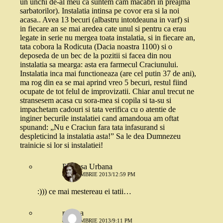
un unchi de-al meu ca suntem cam macabri in preajma
sarbatorilor). Instalatia intinsa pe covor era si la noi
acasa.. Avea 13 becuri (albastru intotdeauna in varf) si
in fiecare an se mai aredea cate unul si pentru ca erau
legate in serie nu mergea toata instalatia, si in fiecare an,
tata cobora la Rodicuta (Dacia noastra 1100) si o
deposeda de un bec de la pozitii si facea din nou
instalatia sa mearga: asta era farmecul Craciunului.
Instalatia inca mai functioneaza (are cel putin 37 de ani),
ma rog din ea se mai aprind vreo 5 becuri, restul fiind
ocupate de tot felul de improvizatii. Chiar anul trecut ne
stransesem acasa cu sora-mea si copila si ta-su si
impachetam cadouri si tata verifica cu o atentie de
inginer becurile instalatiei cand amandoua am oftat
spunand: „Nu e Craciun fara tata infasurand si
despleticind la instalatia asta!” Sa le dea Dumnezeu
trainicie si lor si instalatiei!
Printesa Urbana
8 NOIEMBRIE 2013/12:59 PM
:))) ce mai mestereau ei tatii…
roxana
8 NOIEMBRIE 2013/9:11 PM