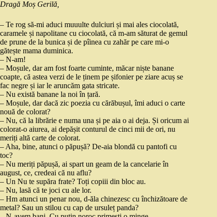
Dragă Moș Gerilă,
– Te rog să-mi aduci muuulte dulciuri și mai ales ciocolată,
caramele și napolitane cu ciocolată, că m-am săturat de gemul
de prune de la bunica și de pîinea cu zahăr pe care mi-o
gătește mama duminica.
– N-am!
– Moșule, dar am fost foarte cuminte, măcar niște banane
coapte, că astea verzi de le ținem pe șifonier pe ziare acuș se
fac negre și iar le aruncăm gata stricate.
– Nu există banane la noi în țară.
– Moșule, dar dacă zic poezia cu cărăbușul, îmi aduci o carte
nouă de colorat?
– Nu, că la librărie e numa una și pe aia o ai deja. Și oricum ai
colorat-o aiurea, ai depășit conturul de cinci mii de ori, nu
meriți altă carte de colorat.
– Aha, bine, atunci o păpușă? De-aia blondă cu pantofi cu
toc?
– Nu meriți păpușă, ai spart un geam de la cancelarie în
august, ce, credeai că nu aflu?
– Un Nu te supăra frate? Toți copiii din bloc au.
– Nu, lasă că te joci cu ale lor.
– Hm atunci un penar nou, d-ăla chinezesc cu închizătoare de
metal? Sau un stilou cu cap de ursuleț panda?
– N-avem bani. Cu puțin noroc primești o minge.