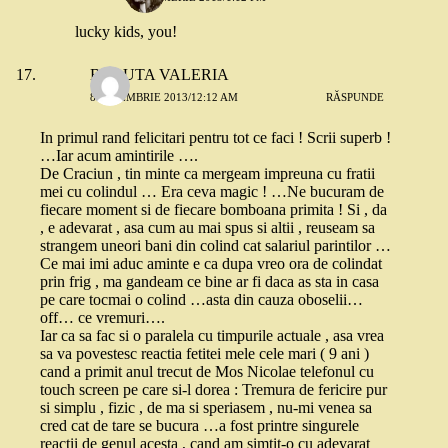
lucky kids, you!
BALUTA VALERIA
8 NOIEMBRIE 2013/12:12 AM
RĂSPUNDE
In primul rand felicitari pentru tot ce faci ! Scrii superb !
…Iar acum amintirile ….
De Craciun , tin minte ca mergeam impreuna cu fratii
mei cu colindul … Era ceva magic ! …Ne bucuram de
fiecare moment si de fiecare bomboana primita ! Si , da
, e adevarat , asa cum au mai spus si altii , reuseam sa
strangem uneori bani din colind cat salariul parintilor …
Ce mai imi aduc aminte e ca dupa vreo ora de colindat
prin frig , ma gandeam ce bine ar fi daca as sta in casa
pe care tocmai o colind …asta din cauza oboselii…
off… ce vremuri….
Iar ca sa fac si o paralela cu timpurile actuale , asa vrea
sa va povestesc reactia fetitei mele cele mari ( 9 ani )
cand a primit anul trecut de Mos Nicolae telefonul cu
touch screen pe care si-l dorea : Tremura de fericire pur
si simplu , fizic , de ma si speriasem , nu-mi venea sa
cred cat de tare se bucura …a fost printre singurele
reactii de genul acesta , cand am simtit-o cu adevarat