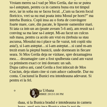
Vroiam mereu sa-l vad pe Mos Gerila, dar nu se putea
sa-l asteptam, pentru ca in camera buna era tot timpul
rece, iar in soba nu se facea focul. „Cum sa facem focul
floricico, vrei sa nu mai poata intra Mosul pe horn?” ma
intreba Bunica. Copii insa au o forta de convingere
foarte mare, care, din pacate, le lipseste oamenilor mari.
Si iata ca intr-un an (poate aveam 5-6 ani), am reusit sa-i
conving sa ma lase sa-l astept. Mi-au facut un culcus
sub masa, pentru ca acolo am vrut eu (trebuia sa stau
ascunsa, Mosului nu-i place sa fie vazut, toti copiii stiu
asta!), si l-am asteptat…si l-am asteptat…si cand m-am
trezit eram la pieptul bunicii, unde dormeam in fiecare
seara. Si Mos Gerila deja ne vizitase, spre dezamagirea
mea… dezamagire care a fost spulberata cand am vazut
ca primisem exact ce imi doream: un sah.
Dupa cativa ani, cand Gerila a fost inlocuit de Mos
Craciun, deja stiam cine si cum aduce cadourile. Dar nu
conta. Craciunul la Bunici era intotdeauna adevarat. Si
pentru ei la fel.
Printesa Urbana
8 NOIEMBRIE 2013/1:00 PM
daaa, si la Bunica bradul e intotdeauna in camera
buna. anul asta insa Bunica vine la noi de