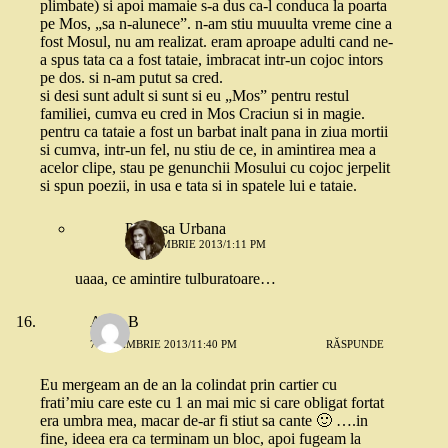
plimbate) si apoi mamaie s-a dus ca-l conduca la poarta
pe Mos, „sa n-alunece”. n-am stiu muuulta vreme cine a
fost Mosul, nu am realizat. eram aproape adulti cand ne-
a spus tata ca a fost tataie, imbracat intr-un cojoc intors
pe dos. si n-am putut sa cred.
si desi sunt adult si sunt si eu „Mos” pentru restul
familiei, cumva eu cred in Mos Craciun si in magie.
pentru ca tataie a fost un barbat inalt pana in ziua mortii
si cumva, intr-un fel, nu stiu de ce, in amintirea mea a
acelor clipe, stau pe genunchii Mosului cu cojoc jerpelit
si spun poezii, in usa e tata si in spatele lui e tataie.
Printesa Urbana
8 NOIEMBRIE 2013/1:11 PM
uaaa, ce amintire tulburatoare…
Anca B
7 NOIEMBRIE 2013/11:40 PM
RĂSPUNDE
Eu mergeam an de an la colindat prin cartier cu
frati’miu care este cu 1 an mai mic si care obligat fortat
era umbra mea, macar de-ar fi stiut sa cante 🙂 ….in
fine, ideea era ca terminam un bloc, apoi fugeam la