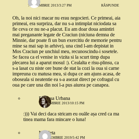
7 NOIEMBRIE 2013/3:27 PM
RĂSPUNDE
Oh, la noi nici macar nu erau negocieri. Ce primeai, aia
primeai, era surpriza, dar nu s-a intimplat niciodata sa
fie ceva ce nu ne-a placut. Eu am doar doua amintiri
mai preganante legate de Craciun (niciuna demna de
Minnie, dar poate fi un bun exercitiu de memorie pentru
mine sa mai sap in arhive), una cind l-am depistat in
Mos Craciun pe unchiul meu, recunoscindu-i sosetele.
Se facea ca el venise in vizita si la scurt timp dupa
plecarea lui a aparut mosul :). Cealalta e risu-plinsu, ca
s-a lasat cu niste ore bune de stat la cozi la oua si carne
impreuna cu matusa mea, si dupa ce am ajuns acasa, de
oboseala si neatentie ea s-a asezat direct pe cofragul cu
oua pe care una din noi l-a pus aiurea pe canapea.
Printesa Urbana
7 NOIEMBRIE 2013/10:15 PM
:))) Vai deci daca stricam eu ouăle așa cred ca ma
tinea mama fara mincare o luna!
Nicoleta
23 DECEMBRIE 2019/5:42 PM