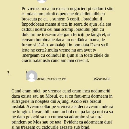
Pe vremea mea nu existau negocieri pt cadouri stiu
ca odata am primit o pereche de chiloți albi cu
broscuta pe ei… suntem 3 copii…bradului il
împodobeau mama si tata in seara de ajun .ala era
cadoul nostru cel mai scump ,bradutul plin cu
dulciuri.ne trezeam alergam fericiți pe lângă el, si
ceream bomboane.daca nu ne dădea mama, le
furam si lăsăm. ambalajul in pom.tata Dzeu sa il
ierte ne certa?.multa vreme nu am avut tv
.mergeam cu colindul in ajun si in toate zilele de
craciun.dar asta cand am mai crescut.
Ioana
7 NOIEMBRIE 2013/3:32 PM
RĂSPUNDE
Cand eram mici, pe vremea cand eram inca nedumeriti
daca exista sau nu Mosul, eu si cu frati-miu dormeam in
sufragerie in noaptea din Ajung. Acolo era bradul
instalat. Aveam coltar pe vremea aia deci aveam unde sa
ne lungim. Invariabil luam un bol cu apa langa noi ca sa
ne dam pe ochi sa nu cumva sa adormim si sa nu-l
prindem pe Mos sau pe tata. Evident ca adormeam dusi
si ne trezeam cu cadourile asezate sub brad.