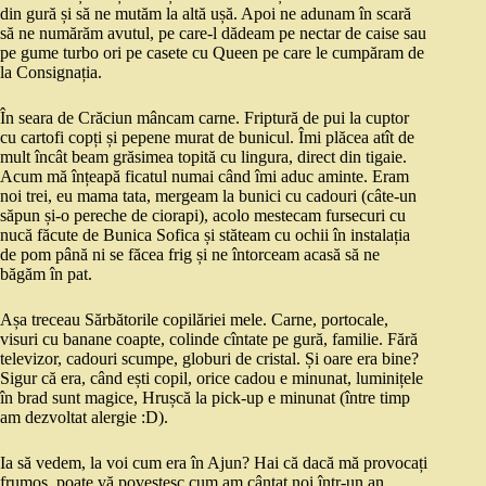
din gură și să ne mutăm la altă ușă. Apoi ne adunam în scară
să ne numărăm avutul, pe care-l dădeam pe nectar de caise sau
pe gume turbo ori pe casete cu Queen pe care le cumpăram de
la Consignația.
În seara de Crăciun mâncam carne. Friptură de pui la cuptor
cu cartofi copți și pepene murat de bunicul. Îmi plăcea atît de
mult încât beam grăsimea topită cu lingura, direct din tigaie.
Acum mă înțeapă ficatul numai când îmi aduc aminte. Eram
noi trei, eu mama tata, mergeam la bunici cu cadouri (câte-un
săpun și-o pereche de ciorapi), acolo mestecam fursecuri cu
nucă făcute de Bunica Sofica și stăteam cu ochii în instalația
de pom până ni se făcea frig și ne întorceam acasă să ne
băgăm în pat.
Așa treceau Sărbătorile copilăriei mele. Carne, portocale,
visuri cu banane coapte, colinde cîntate pe gură, familie. Fără
televizor, cadouri scumpe, globuri de cristal. Și oare era bine?
Sigur că era, când ești copil, orice cadou e minunat, luminițele
în brad sunt magice, Hrușcă la pick-up e minunat (între timp
am dezvoltat alergie :D).
Ia să vedem, la voi cum era în Ajun? Hai că dacă mă provocați
frumos, poate vă povestesc cum am cântat noi într-un an