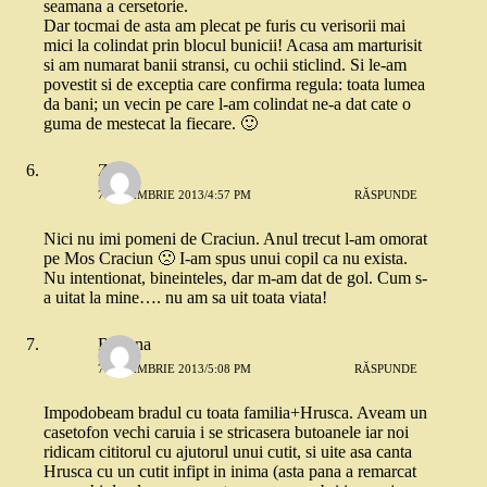
seamana a cersetorie.
Dar tocmai de asta am plecat pe furis cu verisorii mai
mici la colindat prin blocul bunicii! Acasa am marturisit
si am numarat banii stransi, cu ochii sticlind. Si le-am
povestit si de exceptia care confirma regula: toata lumea
da bani; un vecin pe care l-am colindat ne-a dat cate o
guma de mestecat la fiecare. 🙂
Zibe
7 NOIEMBRIE 2013/4:57 PM
RĂSPUNDE
Nici nu imi pomeni de Craciun. Anul trecut l-am omorat
pe Mos Craciun 🙁 I-am spus unui copil ca nu exista.
Nu intentionat, bineinteles, dar m-am dat de gol. Cum s-
a uitat la mine…. nu am sa uit toata viata!
Roxana
7 NOIEMBRIE 2013/5:08 PM
RĂSPUNDE
Impodobeam bradul cu toata familia+Hrusca. Aveam un
casetofon vechi caruia i se stricasera butoanele iar noi
ridicam cititorul cu ajutorul unui cutit, si uite asa canta
Hrusca cu un cutit infipt in inima (asta pana a remarcat