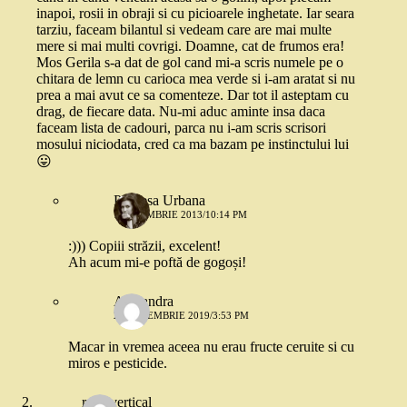
inapoi, rosii in obraji si cu picioarele inghetate. Iar seara
tarziu, faceam bilantul si vedeam care are mai multe
mere si mai multi covrigi. Doamne, cat de frumos era!
Mos Gerila s-a dat de gol cand mi-a scris numele pe o
chitara de lemn cu carioca mea verde si i-am aratat si nu
prea a mai avut ce sa comenteze. Dar tot il asteptam cu
drag, de fiecare data. Nu-mi aduc aminte insa daca
faceam lista de cadouri, parca nu i-am scris scrisori
mosului niciodata, cred ca ma bazam pe instinctului lui
😛
Printesa Urbana
7 NOIEMBRIE 2013/10:14 PM
:))) Copiii străzii, excelent!
Ah acum mi-e poftă de gogoși!
Alexandra
26 DECEMBRIE 2019/3:53 PM
Macar in vremea aceea nu erau fructe ceruite si cu
miros e pesticide.
rosu vertical