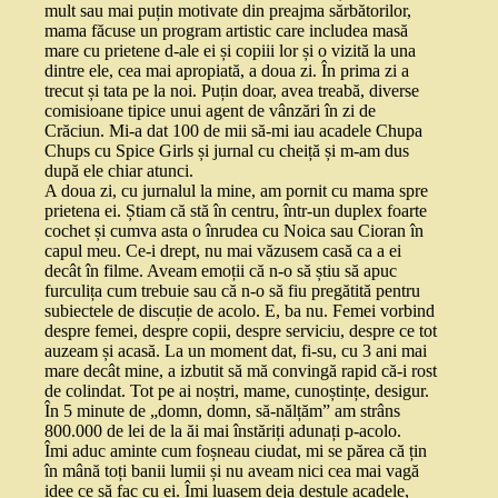
mult sau mai puțin motivate din preajma sărbătorilor,
mama făcuse un program artistic care includea masă
mare cu prietene d-ale ei și copiii lor și o vizită la una
dintre ele, cea mai apropiată, a doua zi. În prima zi a
trecut și tata pe la noi. Puțin doar, avea treabă, diverse
comisioane tipice unui agent de vânzări în zi de
Crăciun. Mi-a dat 100 de mii să-mi iau acadele Chupa
Chups cu Spice Girls și jurnal cu cheiță și m-am dus
după ele chiar atunci.
A doua zi, cu jurnalul la mine, am pornit cu mama spre
prietena ei. Știam că stă în centru, într-un duplex foarte
cochet și cumva asta o înrudea cu Noica sau Cioran în
capul meu. Ce-i drept, nu mai văzusem casă ca a ei
decât în filme. Aveam emoții că n-o să știu să apuc
furculița cum trebuie sau că n-o să fiu pregătită pentru
subiectele de discuție de acolo. E, ba nu. Femei vorbind
despre femei, despre copii, despre serviciu, despre ce tot
auzeam și acasă. La un moment dat, fi-su, cu 3 ani mai
mare decât mine, a izbutit să mă convingă rapid că-i rost
de colindat. Tot pe ai noștri, mame, cunoștințe, desigur.
În 5 minute de „domn, domn, să-nălțăm” am strâns
800.000 de lei de la ăi mai înstăriți adunați p-acolo.
Îmi aduc aminte cum foșneau ciudat, mi se părea că țin
în mână toți banii lumii și nu aveam nici cea mai vagă
idee ce să fac cu ei. Îmi luasem deja destule acadele,