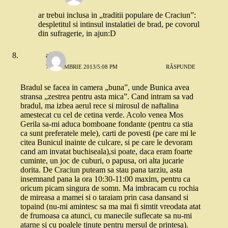
ar trebui inclusa in „traditii populare de Craciun”:
despletitul si intinsul instalatiei de brad, pe covorul
din sufragerie, in ajun:D
alina
7 NOIEMBRIE 2013/5:08 PM
RĂSPUNDE
Bradul se facea in camera „buna”, unde Bunica avea
stransa „zestrea pentru asta mica”. Cand intram sa vad
bradul, ma izbea aerul rece si mirosul de naftalina
amestecat cu cel de cetina verde. Acolo venea Mos
Gerila sa-mi aduca bomboane fondante (pentru ca stia
ca sunt preferatele mele), carti de povesti (pe care mi le
citea Bunicul inainte de culcare, si pe care le devoram
cand am invatat buchiseala),si poate, daca eram foarte
cuminte, un joc de cuburi, o papusa, ori alta jucarie
dorita. De Craciun puteam sa stau pana tarziu, asta
insemnand pana la ora 10:30-11:00 maxim, pentru ca
oricum picam singura de somn. Ma imbracam cu rochia
de mireasa a mamei si o taraiam prin casa dansand si
topaind (nu-mi amintesc sa ma mai fi simtit vreodata atat
de frumoasa ca atunci, cu manecile suflecate sa nu-mi
atarne si cu poalele tinute pentru mersul de printesa).