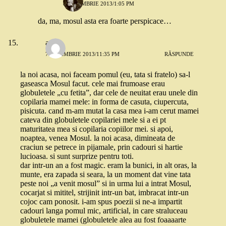
8 NOIEMBRIE 2013/1:05 PM
da, ma, mosul asta era foarte perspicace…
ady
7 NOIEMBRIE 2013/11:35 PM
RĂSPUNDE
la noi acasa, noi faceam pomul (eu, tata si fratelo) sa-l
gaseasca Mosul facut. cele mai frumoase erau
globuletele „cu fetita”, dar cele de neuitat erau unele din
copilaria mamei mele: in forma de casuta, ciupercuta,
pisicuta. cand m-am mutat la casa mea i-am cerut mamei
cateva din globuletele copilariei mele si a ei pt
maturitatea mea si copilaria copiilor mei. si apoi,
noaptea, venea Mosul. la noi acasa, dimineata de
craciun se petrece in pijamale, prin cadouri si hartie
lucioasa. si sunt surprize pentru toti.
dar intr-un an a fost magic. eram la bunici, in alt oras, la
munte, era zapada si seara, la un moment dat vine tata
peste noi „a venit mosul” si in urma lui a intrat Mosul,
cocarjat si mititel, strijinit intr-un bat, imbracat intr-un
cojoc cam ponosit. i-am spus poezii si ne-a impartit
cadouri langa pomul mic, artificial, in care straluceau
globuletele mamei (globuletele alea au fost foaaaarte