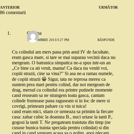
ANTERIOR
URMĂTOR
86 comentarii
Cristina
7 NOIEMBRIE 2013/3:27 PM
RĂSPUNDE
Cu colindul am mers pana prin anul IV de facultate,
eram gasca mare, si tare se mai suparau vecinii daca nu
mergeam. O batranica simpatica ne-a spus intr-un an
„Ce bine ca ati venit, mama! Ca daca nu veniti voi,
copiii strazii, cine sa vina?” Si asa ne-a ramas numele,
de copiii strazii 😀 Sigur, tata ne reprosa mereu ca
suntem prea mari pentru colind, dar noi mergeam de
drag, mersul cu colindul era printre putinele momente
cand reuseam sa ne strangem toata gasca, cantam
colinde frumoase pana raguseam si in loc de mere si
covrigi, primeam pahare cu vin si tuica!
cand eram mici, stiam ce urmeaza sa primim la fiecare
casa: zahar cubic la doamna B., nuci uriase la tanti P.,
gogosi la tanti T. Ne pregateam traistuta din timp (ne
cususe bunica traista speciala pentru colindat) si din
cand in cand veneam acasa sa o golim, apoi plecam