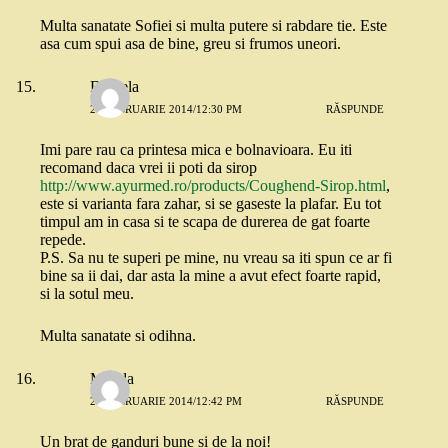
Multa sanatate Sofiei si multa putere si rabdare tie. Este
asa cum spui asa de bine, greu si frumos uneori.
Daniela
26 FEBRUARIE 2014/12:30 PM
RĂSPUNDE
Imi pare rau ca printesa mica e bolnavioara. Eu iti
recomand daca vrei ii poti da sirop
http://www.ayurmed.ro/products/Coughend-Sirop.html
,
este si varianta fara zahar, si se gaseste la plafar. Eu tot
timpul am in casa si te scapa de durerea de gat foarte
repede.
P.S. Sa nu te superi pe mine, nu vreau sa iti spun ce ar fi
bine sa ii dai, dar asta la mine a avut efect foarte rapid,
si la sotul meu.
Multa sanatate si odihna.
Magda
26 FEBRUARIE 2014/12:42 PM
RĂSPUNDE
Un brat de ganduri bune si de la noi!