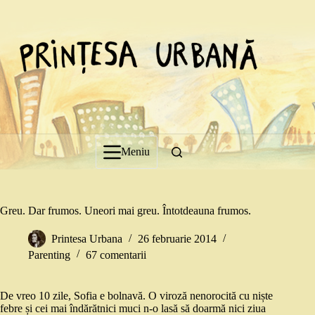
Sari
la
conținut
Meniu
Greu. Dar frumos. Uneori mai greu. Întotdeauna frumos.
Printesa Urbana
26 februarie 2014
Parenting
67 comentarii
De vreo 10 zile, Sofia e bolnavă. O viroză nenorocită cu niște
febre și cei mai îndărătnici muci n-o lasă să doarmă nici ziua