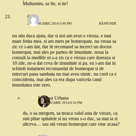
Multumim, sa fie, si tie!
Cris
26 FEBRUARIE 2014/3:00 PM
RĂSPUNDE
nu stiu daca ajuta, dar si noi am avut o viroza. e mai
mare fetita mea. si am mers pe homeopate, nu vreau sa
zic ce i-am dat, dar iti recomand sa incerci un doctor
homeopat, mai ales pe partea de imunitate. noua la
consult la medlife ni s-a zis ca e viroza care dureaza si
10 zile, ne-a dat ceva de imunitate si pa. eu i-am dat in
schimb tratament recomandat de homeopat si de
miercuri pana sambata nu mai avea nimic. nu cred ca e
coincidenta, mai ales ca era dupa varicela cand
imunitatea este zero.
Printesa Urbana
26 FEBRUARIE 2014/4:54 PM
da, o sa mergem, sa treaca valul asta de viroze, ca
sint pline spitalele si nu vreau s-o duc, sa mai ia si
altceva… sau stii vreun homeopat care vine acasa?