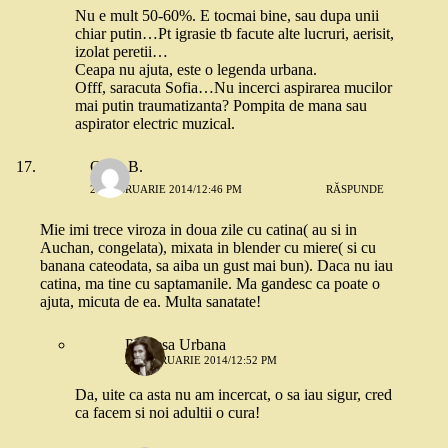
Nu e mult 50-60%. E tocmai bine, sau dupa unii
chiar putin…Pt igrasie tb facute alte lucruri, aerisit,
izolat peretii…
Ceapa nu ajuta, este o legenda urbana.
Offf, saracuta Sofia…Nu incerci aspirarea mucilor
mai putin traumatizanta? Pompita de mana sau
aspirator electric muzical.
Oana B.
26 FEBRUARIE 2014/12:46 PM
RĂSPUNDE
Mie imi trece viroza in doua zile cu catina( au si in
Auchan, congelata), mixata in blender cu miere( si cu
banana cateodata, sa aiba un gust mai bun). Daca nu iau
catina, ma tine cu saptamanile. Ma gandesc ca poate o
ajuta, micuta de ea. Multa sanatate!
Printesa Urbana
26 FEBRUARIE 2014/12:52 PM
Da, uite ca asta nu am incercat, o sa iau sigur, cred
ca facem si noi adultii o cura!