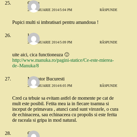
Olivia
26 FEBRUARIE 2014/5:04 PM
RĂSPUNDE
Pupici multi si imbratisari pentru amandoua !
Ioana
26 FEBRUARIE 2014/5:09 PM
RĂSPUNDE
uite aici, cica functioneaza 🙂
http://www.manuka.ro/pagini-statice/Ce-este-mierea-
de–Manuka/8
Mediator Bucuresti
26 FEBRUARIE 2014/6:05 PM
RĂSPUNDE
Cred ca tebuie sa evitam astfel de momente pe cat de
mult este posibil. Fetita mea ia in fiecare toamna si
inceput de primavara , atunci cand sunt virozele, o cura
de echinaceea, sau echinaceea cu propolis si este ferita
de raceala si gripa in mod natural.
Oana