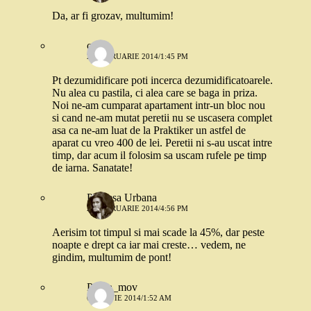
Da, ar fi grozav, multumim!
oana
26 FEBRUARIE 2014/1:45 PM
Pt dezumidificare poti incerca dezumidificatoarele.
Nu alea cu pastila, ci alea care se baga in priza.
Noi ne-am cumparat apartament intr-un bloc nou
si cand ne-am mutat peretii nu se uscasera complet
asa ca ne-am luat de la Praktiker un astfel de
aparat cu vreo 400 de lei. Peretii ni s-au uscat intre
timp, dar acum il folosim sa uscam rufele pe timp
de iarna. Sanatate!
Printesa Urbana
26 FEBRUARIE 2014/4:56 PM
Aerisim tot timpul si mai scade la 45%, dar peste
noapte e drept ca iar mai creste… vedem, ne
gindim, multumim de pont!
Pisica_mov
6 MARTIE 2014/1:52 AM