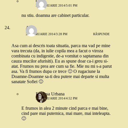
Cris
26 FEBRUARIE 2014/5:01 PM
nu stiu. doamna are cabinet particular.
Alina
26 FEBRUARIE 2014/3:28 PM
RĂSPUNDE
Asa cum ai descris toata situatia, parca ma vad pe mine
vara trecuta (da, in iulie copila mea a facut o viroza
combinata cu indigestie, de-a vomitat o saptamana din
cauza mucilor afurisiti). Eu as spune doar ca-i greu si-
atat. Frumos nu prea are cum sa fie. Mie nu mi s-a parut
asa. Va fi frumos dupa ce trece 🙂 O rugaciune la
Doamne-Doamne sa-ti dea putere mai departe si multa
sanatate Sofiei 🙂
Printesa Urbana
26 FEBRUARIE 2014/4:52 PM
E frumos in alea 2 minute cind parca e mai bine,
cind pare mai puternica, mai mare, mai inteleapta.
🙂