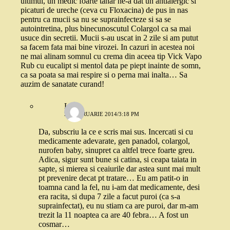
ultimul, un medic foarte tanar ne-a dat un antialergic si
picaturi de ureche (ceva cu Floxacina) de pus in nas
pentru ca mucii sa nu se suprainfecteze si sa se
autointretina, plus binecunoscutul Colargol ca sa mai
usuce din secretii. Mucii s-au uscat in 2 zile si am putut
sa facem fata mai bine virozei. In cazuri in acestea noi
ne mai alinam somnul cu crema din aceea tip Vick Vapo
Rub cu eucalipt si mentol data pe piept inainte de somn,
ca sa poata sa mai respire si o perna mai inalta… Sa
auzim de sanatate curand!
Liz
26 FEBRUARIE 2014/3:18 PM
Da, subscriu la ce e scris mai sus. Incercati si cu
medicamente adevarate, gen panadol, colargol,
nurofen baby, sinupret ca altfel trece foarte greu.
Adica, sigur sunt bune si catina, si ceapa taiata in
sapte, si mierea si ceaiurile dar astea sunt mai mult
pt prevenire decat pt tratare… Eu am patit-o in
toamna cand la fel, nu i-am dat medicamente, desi
era racita, si dupa 7 zile a facut puroi (ca s-a
suprainfectat), eu nu stiam ca are puroi, dar m-am
trezit la 11 noaptea ca are 40 febra… A fost un
cosmar…