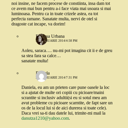
noi insine, ne facem procese de constiinta, insa dam tot
ce avem mai bun pentru a-i face viata mai usoara si mai
luminoasa. Pentru ca in toate crizele astea, ea tot
perfecta ramane. Sanatate multa, nervi de otel si
dragoste cat incape, va dorim!
Printesa Urbana
26 FEBRUARIE 2014/4:58 PM
Aoleu, saraca…. nu-mi pot imagina cit ii e de greu
sa stea fara sa calce…
sanatate multa!
Daniela
26 FEBRUARIE 2014/7:31 PM
Daniela, eu am un prieten care pune oasele la loc
si a ajutat de multe ori copiii cu picioare/maini
scrantite si inclusiv adultii(si eu si sotul meu am
avut probleme cu picioare scarntite, de fapt sare un
os de la locul lui si de aici durerea si toate cele).
Daca vrei sa-ti dau datele lui, trimite-mi mail la
danutza1210@yahoo.com
.