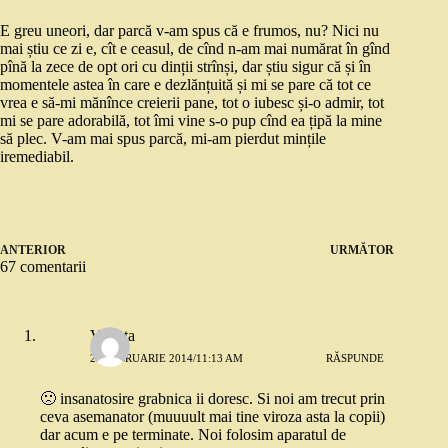
E greu uneori, dar parcă v-am spus că e frumos, nu? Nici nu
mai știu ce zi e, cît e ceasul, de cînd n-am mai numărat în gînd
pînă la zece de opt ori cu dinții strînși, dar știu sigur că și în
momentele astea în care e dezlănțuită și mi se pare că tot ce
vrea e să-mi mănînce creierii pane, tot o iubesc și-o admir, tot
mi se pare adorabilă, tot îmi vine s-o pup cînd ea țipă la mine
să plec. V-am mai spus parcă, mi-am pierdut mințile
iremediabil.
ANTERIOR
URMĂTOR
67 comentarii
Violeta
26 FEBRUARIE 2014/11:13 AM
RĂSPUNDE
🙁 insanatosire grabnica ii doresc. Si noi am trecut prin
ceva asemanator (muuuult mai tine viroza asta la copii)
dar acum e pe terminate. Noi folosim aparatul de