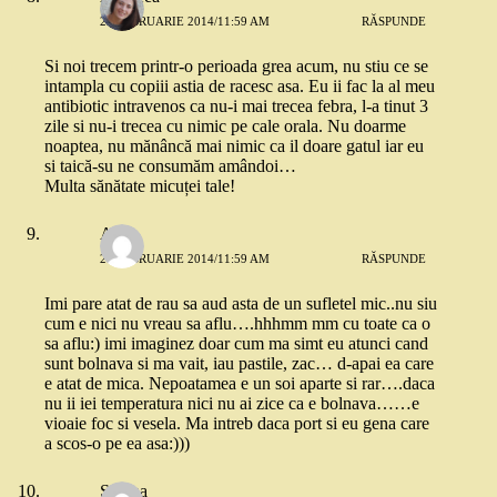
26 FEBRUARIE 2014/11:59 AM
RĂSPUNDE
Si noi trecem printr-o perioada grea acum, nu stiu ce se
intampla cu copiii astia de racesc asa. Eu ii fac la al meu
antibiotic intravenos ca nu-i mai trecea febra, l-a tinut 3
zile si nu-i trecea cu nimic pe cale orala. Nu doarme
noaptea, nu mănâncă mai nimic ca il doare gatul iar eu
si taică-su ne consumăm amândoi…
Multa sănătate micuței tale!
Anca
26 FEBRUARIE 2014/11:59 AM
RĂSPUNDE
Imi pare atat de rau sa aud asta de un sufletel mic..nu siu
cum e nici nu vreau sa aflu….hhhmm mm cu toate ca o
sa aflu:) imi imaginez doar cum ma simt eu atunci cand
sunt bolnava si ma vait, iau pastile, zac… d-apai ea care
e atat de mica. Nepoatamea e un soi aparte si rar….daca
nu ii iei temperatura nici nu ai zice ca e bolnava……e
vioaie foc si vesela. Ma intreb daca port si eu gena care
a scos-o pe ea asa:)))
Sabina