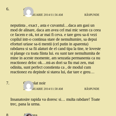
ale
26 FEBRUARIE 2014/11:56 AM
RĂSPUNDE
neputinta , exact , asta e cuvantul…daca am gasi un
mod de alinare, daca am avea cel mai mic semn ca ceea
ce facem e ok, tot ar mai fi ceva. e tare greu sa-ti vezi
copilul intr-o continua stare de nemultumire, sa depui
eforturi uriase sa-ti mentii (cel putin in aparenta)
rabdarea si sa fii alaturi de el cand tipa la tine, te loveste
si plange cu toata fiinta lui. eu sunt tare nemultumita de
mine in aceste momente, am senzatia permanenta ca nu
reactionez deloc ok…mi-as dori sa fiu mai zen, mai
odinita, sunt perfect constienta ca , de modul cum
reactionez eu depinde si starea lui, dar tare e greu…
Chocolat noir
26 FEBRUARIE 2014/11:58 AM
RĂSPUNDE
Insanatosire rapida va doresc si… multa rabdare! Toate
trec, pana la urma.
Andreea