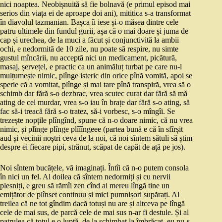
nici noaptea. Neobișnuită să fie bolnavă (e primul episod mai
serios din viața ei de aproape doi ani), mititica s-a transformat
în diavolul tazmanian. Bașca îi iese și-o măsea dintre cele
patru ultimele din fundul gurii, așa că o mai doare și juma de
cap și urechea, de la muci a făcut și conjunctivită la ambii
ochi, e nedormită de 10 zile, nu poate să respire, nu simte
gustul mîncării, nu acceptă nici un medicament, picătură,
masaj, șervețel, e practic ca un animăluț turbat pe care nu-l
mulțumește nimic, plînge isteric din orice pînă vomită, apoi se
sperie că a vomitat, plînge și mai tare pînă transpiră, vrea să o
schimb dar fără s-o dezbrac, vrea scutec curat dar fără să mă
ating de cel murdar, vrea s-o iau în brațe dar fără s-o ating, să
fac să-i treacă fără s-o tratez, să-i vorbesc, s-o mîngîi. Se
trezește nopțile plîngînd, spune că n-o doare nimic, că nu vrea
nimic, și plînge plînge plîîîngeee (partea bună e că în sfîrșit
aud și vecinii noștri ceva de la noi, că noi sîntem sătuli să știm
despre ei fiecare pipi, strănut, scăpat de capăt de ață pe jos).
Noi sîntem bucățele, vă imaginați. Întîi că n-o putem consola
în nici un fel. Al doilea că sîntem nedormiți și cu nervii
plesniți, e greu să rămîi zen cînd ai mereu lîngă tine un
emițător de plînset continuu și mici pumnișori supărați. Al
treilea că ne tot gîndim dacă totuși nu are și altceva pe lîngă
cele de mai sus, de parcă cele de mai sus n-ar fi destule. Și al
patrulea că totul e o luptă, de la schimbat la îmbrăcat, eu nu-s