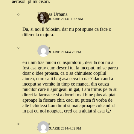
aerosoli pt mucisori.
Printesa Urbana
26 FEBRUARIE 2014/11:22 AM
Da, si noi il folosim, dar nu pot spune ca face o
diferenta majora.
roxana
26 FEBRUARIE 2014/4:29 PM
eu i-am tras mucii cu aspiratorul, desi la noi nu a
fost asa grav cum descrii tu. la inceput, mi se parea
doar o idee proasta, ca o sa chinuiesc copilul
aiurea, cum sa ii bag asa ceva in nas? dar cand a
inceput sa vomite in timp ce manca, din cauza
mucilor care ii ajungeau in gat, l-am trimis pe ta-su
direct la farmacie.si a dormit mai bine.plus alaptat
aproape la fiecare chit, caci nu putea fi vorba de
alte lichide.si l-am tinut si mai aproape culcandu-l
in pat cu noi noaptea, cred ca a ajutat si asta 🙂
roxana
26 FEBRUARIE 2014/4:32 PM