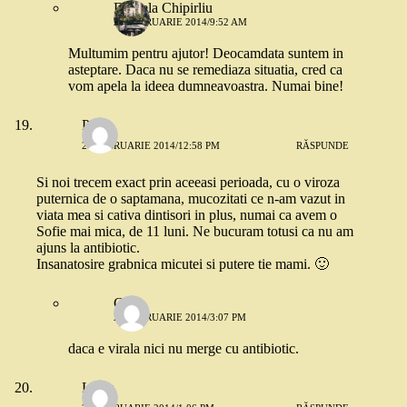
Daniela Chipirliu
27 FEBRUARIE 2014/9:52 AM
Multumim pentru ajutor! Deocamdata suntem in
asteptare. Daca nu se remediaza situatia, cred ca
vom apela la ideea dumneavoastra. Numai bine!
Paula
26 FEBRUARIE 2014/12:58 PM
RĂSPUNDE
Si noi trecem exact prin aceeasi perioada, cu o viroza
puternica de o saptamana, mucozitati ce n-am vazut in
viata mea si cativa dintisori in plus, numai ca avem o
Sofie mai mica, de 11 luni. Ne bucuram totusi ca nu am
ajuns la antibiotic.
Insanatosire grabnica micutei si putere tie mami. 🙂
Cris
26 FEBRUARIE 2014/3:07 PM
daca e virala nici nu merge cu antibiotic.
Luiza