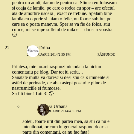
pentru un adult, daramite pentru ea. Stiu ca eu foloseam
si coaja de lamiie, pe care o rodea cu spor – are efectul
ala de amortire usoara , exact ce trebuie. Spalam bine
lamiia cu o perie si taiam o felie, nu foarte subtire, pe
care sa o poata manevra. Sper sa va fie de folos, stiu
cum e, mi se rupe sufletul de mila ei – dar si a voastra
🙂
Laura Driha
26 FEBRUARIE 2014/2:55 PM
RĂSPUNDE
Printesa, mie nu-mi raspunzi niciodata la niciun
comentariu pe blog. Dar tot iti scriu…
Sanatate multa va doresc si desi stiu ca-s iminente si
astfel de perioade, de abia astept postarile pline de
nastrusniciile ei frumoase.
Sa fiti bine! Toti 3! 🙂
Printesa Urbana
26 FEBRUARIE 2014/4:55 PM
aoleu, foarte urit din partea mea, sa stii ca nu e
intentionat, oricum in general raspund doar la
parte din comentarii, ca nu fac fata!