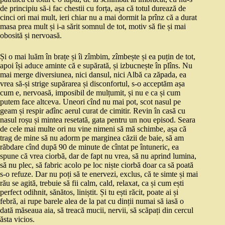
de principiu să-i fac chestii cu forța, așa că totul durează de
cinci ori mai mult, ieri chiar nu a mai dormit la prînz că a durat
masa prea mult și i-a sărit somnul de tot, motiv să fie și mai
obosită și nervoasă.
Și o mai luăm în brațe și îi zîmbim, zîmbește și ea puțin de tot,
apoi își aduce aminte că e supărată, și izbucnește în plîns. Nu
mai merge diversiunea, nici dansul, nici Albă ca zăpada, ea
vrea să-și strige supărarea și disconfortul, s-o acceptăm așa
cum e, nervoasă, imposibil de mulțumit, și nu e ca și cum
putem face altceva. Uneori cînd nu mai pot, scot nasul pe
geam și respir adînc aerul curat de cimitir. Revin în casă cu
nasul roșu și mintea resetată, gata pentru un nou episod. Seara
de cele mai multe ori nu vine nimeni să mă schimbe, așa că
trag de mine să nu adorm pe marginea căzii de baie, să am
răbdare cînd după 90 de minute de cîntat pe întuneric, ea
spune că vrea ciorbă, dar de fapt nu vrea, să nu aprind lumina,
să nu plec, să fabric acolo pe loc niște ciorbă doar ca să poată
s-o refuze. Dar nu poți să te enervezi, exclus, că te simte și mai
rău se agită, trebuie să fii calm, cald, relaxat, ca și cum ești
perfect odihnit, sănătos, liniștit. Și tu ești răcit, poate ai și
febră, ai rupe barele alea de la pat cu dinții numai să iasă o
dată măseaua aia, să treacă mucii, nervii, să scăpați din cercul
ăsta vicios.