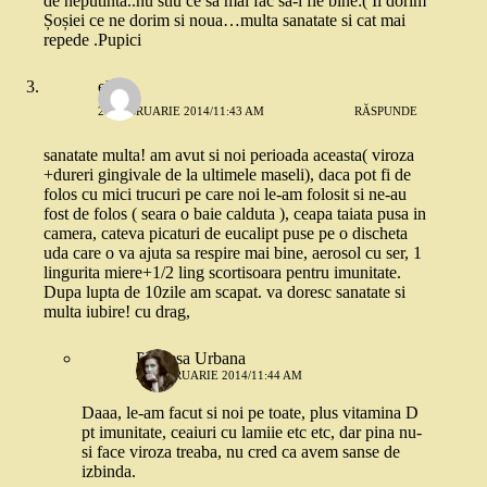
de neputinta..nu stiu ce sa mai fac sa-i fie bine:( Ii dorim
Șoșiei ce ne dorim si noua…multa sanatate si cat mai
repede .Pupici
elena
26 FEBRUARIE 2014/11:43 AM
RĂSPUNDE
sanatate multa! am avut si noi perioada aceasta( viroza
+dureri gingivale de la ultimele maseli), daca pot fi de
folos cu mici trucuri pe care noi le-am folosit si ne-au
fost de folos ( seara o baie calduta ), ceapa taiata pusa in
camera, cateva picaturi de eucalipt puse pe o discheta
uda care o va ajuta sa respire mai bine, aerosol cu ser, 1
lingurita miere+1/2 ling scortisoara pentru imunitate.
Dupa lupta de 10zile am scapat. va doresc sanatate si
multa iubire! cu drag,
Printesa Urbana
26 FEBRUARIE 2014/11:44 AM
Daaa, le-am facut si noi pe toate, plus vitamina D
pt imunitate, ceaiuri cu lamiie etc etc, dar pina nu-
si face viroza treaba, nu cred ca avem sanse de
izbinda.