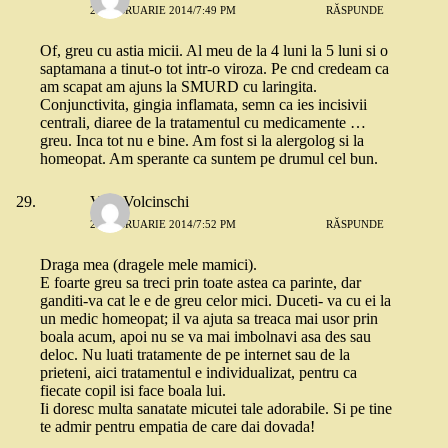
26 FEBRUARIE 2014/7:49 PM
RĂSPUNDE
Of, greu cu astia micii. Al meu de la 4 luni la 5 luni si o
saptamana a tinut-o tot intr-o viroza. Pe cnd credeam ca
am scapat am ajuns la SMURD cu laringita.
Conjunctivita, gingia inflamata, semn ca ies incisivii
centrali, diaree de la tratamentul cu medicamente …
greu. Inca tot nu e bine. Am fost si la alergolog si la
homeopat. Am sperante ca suntem pe drumul cel bun.
Valy Volcinschi
26 FEBRUARIE 2014/7:52 PM
RĂSPUNDE
Draga mea (dragele mele mamici).
E foarte greu sa treci prin toate astea ca parinte, dar
ganditi-va cat le e de greu celor mici. Duceti- va cu ei la
un medic homeopat; il va ajuta sa treaca mai usor prin
boala acum, apoi nu se va mai imbolnavi asa des sau
deloc. Nu luati tratamente de pe internet sau de la
prieteni, aici tratamentul e individualizat, pentru ca
fiecate copil isi face boala lui.
Ii doresc multa sanatate micutei tale adorabile. Si pe tine
te admir pentru empatia de care dai dovada!