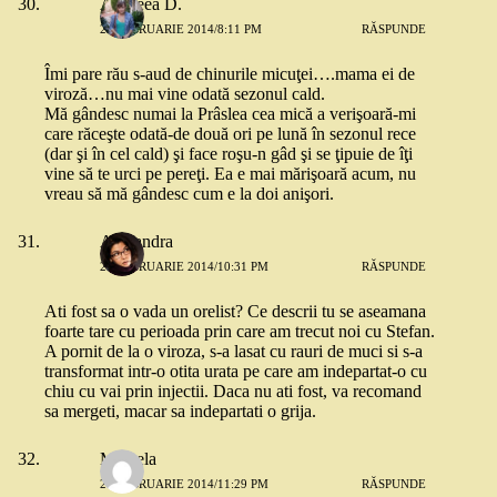
Andreea D.
26 FEBRUARIE 2014/8:11 PM
RĂSPUNDE
Îmi pare rău s-aud de chinurile micuţei….mama ei de
viroză…nu mai vine odată sezonul cald.
Mă gândesc numai la Prâslea cea mică a verişoară-mi
care răceşte odată-de două ori pe lună în sezonul rece
(dar şi în cel cald) şi face roşu-n gâd şi se ţipuie de îţi
vine să te urci pe pereţi. Ea e mai mărişoară acum, nu
vreau să mă gândesc cum e la doi anişori.
Alexandra
26 FEBRUARIE 2014/10:31 PM
RĂSPUNDE
Ati fost sa o vada un orelist? Ce descrii tu se aseamana
foarte tare cu perioada prin care am trecut noi cu Stefan.
A pornit de la o viroza, s-a lasat cu rauri de muci si s-a
transformat intr-o otita urata pe care am indepartat-o cu
chiu cu vai prin injectii. Daca nu ati fost, va recomand
sa mergeti, macar sa indepartati o grija.
Mihaela
26 FEBRUARIE 2014/11:29 PM
RĂSPUNDE