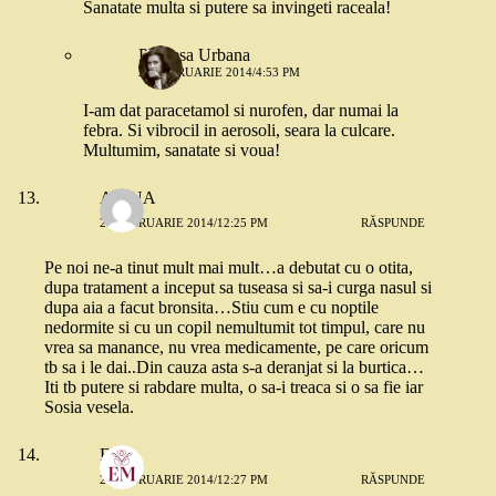
Sanatate multa si putere sa invingeti raceala!
Printesa Urbana
26 FEBRUARIE 2014/4:53 PM
I-am dat paracetamol si nurofen, dar numai la
febra. Si vibrocil in aerosoli, seara la culcare.
Multumim, sanatate si voua!
ALINA
26 FEBRUARIE 2014/12:25 PM
RĂSPUNDE
Pe noi ne-a tinut mult mai mult…a debutat cu o otita,
dupa tratament a inceput sa tuseasa si sa-i curga nasul si
dupa aia a facut bronsita…Stiu cum e cu noptile
nedormite si cu un copil nemultumit tot timpul, care nu
vrea sa manance, nu vrea medicamente, pe care oricum
tb sa i le dai..Din cauza asta s-a deranjat si la burtica…
Iti tb putere si rabdare multa, o sa-i treaca si o sa fie iar
Sosia vesela.
Elena
26 FEBRUARIE 2014/12:27 PM
RĂSPUNDE