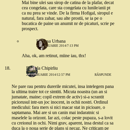
Mai bine ulei sau sirop de catina de la plafar, decat
cea congelata, care sta congelata cu lunile/anii pt
ca nu prea se vinde. De la firma Hofigal, siropul e
natural, fara zahar, sau alte prostii, se ia pe o
bucatica de paine un anumit nr de picaturi, scrie pe
prospect.
Printesa Urbana
26 FEBRUARIE 2014/7:13 PM
Aha, ok, am retinut, miine iau, thx!
Daniela Chipirliu
26 FEBRUARIE 2014/12:57 PM
RĂSPUNDE
Ne pare rau pentru durerile micutei, insa intelegem pana
la ultima traire tot ce simtiti. Micuta noastra (un an si
jumatate, maine; copil extrem de activ) si-a scrantit
piciorusul intr-un joc inocent, in ochii nostri. Ordinul
medicului: fara mers si nici macar stat in picioare, o
saptamana. Mai are si un canin mai indaratnic si
maselele la orizont. Iar azi, colac peste pupaza, s-a lovit
cu creionul in ochi. Nimi grav, aparent, insa destul ca sa
duca la o noua serie de plans si necaz. Ne criticam pe