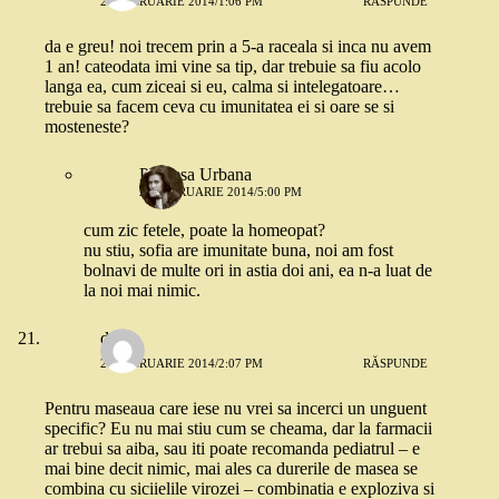
26 FEBRUARIE 2014/1:06 PM
RĂSPUNDE
da e greu! noi trecem prin a 5-a raceala si inca nu avem
1 an! cateodata imi vine sa tip, dar trebuie sa fiu acolo
langa ea, cum ziceai si eu, calma si intelegatoare…
trebuie sa facem ceva cu imunitatea ei si oare se si
mosteneste?
Printesa Urbana
26 FEBRUARIE 2014/5:00 PM
cum zic fetele, poate la homeopat?
nu stiu, sofia are imunitate buna, noi am fost
bolnavi de multe ori in astia doi ani, ea n-a luat de
la noi mai nimic.
doina
26 FEBRUARIE 2014/2:07 PM
RĂSPUNDE
Pentru maseaua care iese nu vrei sa incerci un unguent
specific? Eu nu mai stiu cum se cheama, dar la farmacii
ar trebui sa aiba, sau iti poate recomanda pediatrul – e
mai bine decit nimic, mai ales ca durerile de masea se
combina cu siciielile virozei – combinatia e exploziva si