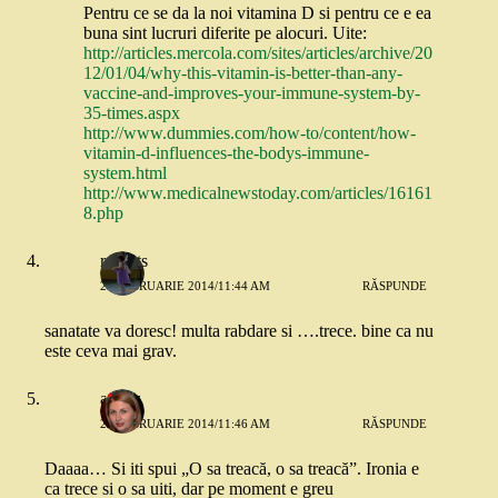
Pentru ce se da la noi vitamina D si pentru ce e ea
buna sint lucruri diferite pe alocuri. Uite:
http://articles.mercola.com/sites/articles/archive/20
12/01/04/why-this-vitamin-is-better-than-any-
vaccine-and-improves-your-immune-system-by-
35-times.aspx
http://www.dummies.com/how-to/content/how-
vitamin-d-influences-the-bodys-immune-
system.html
http://www.medicalnewstoday.com/articles/16161
8.php
roberts
26 FEBRUARIE 2014/11:44 AM
RĂSPUNDE
sanatate va doresc! multa rabdare si ….trece. bine ca nu
este ceva mai grav.
andaz
26 FEBRUARIE 2014/11:46 AM
RĂSPUNDE
Daaaa… Si iti spui „O sa treacă, o sa treacă”. Ironia e
ca trece si o sa uiti, dar pe moment e greu