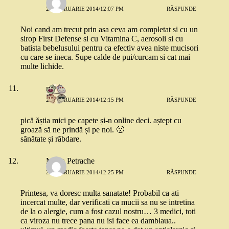
26 FEBRUARIE 2014/12:07 PM
RĂSPUNDE
Noi cand am trecut prin asa ceva am completat si cu un
sirop First Defense si cu Vitamina C, aerosoli si cu
batista bebelusului pentru ca efectiv avea niste mucisori
cu care se ineca. Supe calde de pui/curcam si cat mai
multe lichide.
mara
26 FEBRUARIE 2014/12:15 PM
RĂSPUNDE
pică ăștia mici pe capete și-n online deci. aștept cu
groază să ne prindă și pe noi. 🙁
sănătate și răbdare.
Maria Petrache
26 FEBRUARIE 2014/12:25 PM
RĂSPUNDE
Printesa, va doresc multa sanatate! Probabil ca ati
incercat multe, dar verificati ca mucii sa nu se intretina
de la o alergie, cum a fost cazul nostru… 3 medici, toti
ca viroza nu trece pana nu isi face ea damblaua..