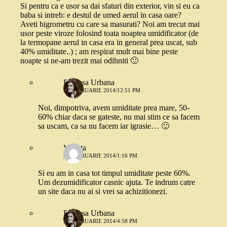
Si pentru ca e usor sa dai sfaturi din exterior, vin si eu ca
baba si intreb: e destul de umed aerul in casa oare?
Aveti higrometru cu care sa masurati? Noi am trecut mai
usor peste viroze folosind toata noaptea umidificator (de
la termopane aerul in casa era in general prea uscat, sub
40% umiditate..) ; am respirat mult mai bine peste
noapte si ne-am trezit mai odihniti 🙂
Printesa Urbana
26 FEBRUARIE 2014/12:51 PM
Noi, dimpotriva, avem umiditate prea mare, 50-
60% chiar daca se gateste, nu mai stim ce sa facem
sa uscam, ca sa nu facem iar igrasie… 🙂
Violeta
26 FEBRUARIE 2014/1:16 PM
Si eu am in casa tot timpul umiditate peste 60%.
Um dezumidificator casnic ajuta. Te indrum catre
un site daca nu ai si vrei sa achizitionezi.
Printesa Urbana
26 FEBRUARIE 2014/4:58 PM