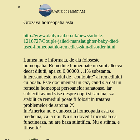
Julie
28 FEBRUARIE 2014/5:57 AM
Grozava homeopatia asta
http://www.dailymail.co.uk/news/article-
1216727/Couple-jailed-manslaughter-baby-died-
used-homeopathic-remedies-skin-disorder.html
Lumea nu e informata, de aia foloseste
homeopatia. Remediile homeopate nu sunt altceva
decat dilutii, apa cu 0,00000…1% substanta.
Interesant este modul de „contopire” al remediului
cu boala. Este documentat un caz, cand s-a dat un
remediu homeopat persoanelor sanatoase, iar
subiectii avand vise despre copii si sarcina, s-a
stabilit ca remediul poate fi folosit in tratarea
problemelor de sarcina 😐
In America nu e cunoscuta homeopatia asta ca
medicina, ca la noi. Nu s-a dovedit niciodata ca
functineaza, nu are baza stiintifica. Nu e stiinta, e
filosofie!