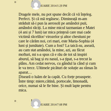
Ada
26 FEBRUARIE 2014/1:29 PM
Dragele mele, nu pot spune decât că vă înțeleg.
Perfect. Și că mă regăsesc. Dimineață m-am
străduit să-i pun la aerosoli pe amândoi puii,
amândoi răciți. La mine micul tazmanian e Matei
(4 ani și 7 luni) iar mica prințesă care mai cade
victimă răcelilor/ virozelor și altor chestiuni pe
care le cărăm noi, cei mari, este Maria-Sophia (4
luni și jumătate). Cum a fost? La taică-su, aseară,
au cam stat amândoi, la mine, azi, au făcut
mofturi, mi s-a spus că e rău de tot să inspiri
aburul, să bag și eu nasul, s-a țipat, s-a trecut la
plâns. Am cedat nervos, cu gândul la când și cum
le va trece. Ultimele picături de soluție au rămas în
aparat…
Diseară o luăm de la capăt. Cu forțe proaspete.
Între timp: miere,cătină, portocale, limonadă,
orice, numai să le fie bine. Și mult lapte pentru
mica.
Liz
26 FEBRUARIE 2014/7:08 PM