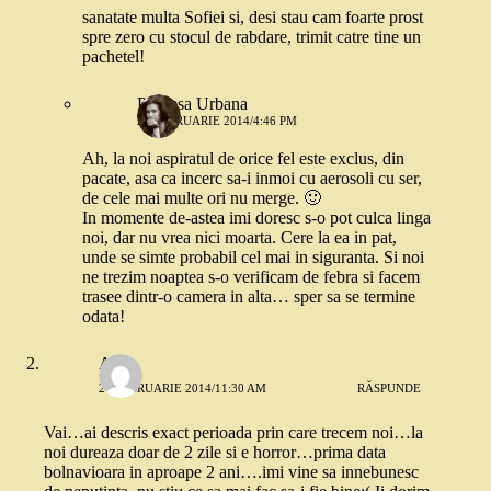
sanatate multa Sofiei si, desi stau cam foarte prost
spre zero cu stocul de rabdare, trimit catre tine un
pachetel!
Printesa Urbana
26 FEBRUARIE 2014/4:46 PM
Ah, la noi aspiratul de orice fel este exclus, din
pacate, asa ca incerc sa-i inmoi cu aerosoli cu ser,
de cele mai multe ori nu merge. 🙂
In momente de-astea imi doresc s-o pot culca linga
noi, dar nu vrea nici moarta. Cere la ea in pat,
unde se simte probabil cel mai in siguranta. Si noi
ne trezim noaptea s-o verificam de febra si facem
trasee dintr-o camera in alta… sper sa se termine
odata!
Alina
26 FEBRUARIE 2014/11:30 AM
RĂSPUNDE
Vai…ai descris exact perioada prin care trecem noi…la
noi dureaza doar de 2 zile si e horror…prima data
bolnavioara in aproape 2 ani….imi vine sa innebunesc