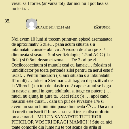
vreau sa-l fortez (ar varsa tot), dar nici nu-l pot lasa sa
nu le ia….
Chitzi
28 FEBRUARIE 2014/12:14 AM
RĂSPUNDE
Noi avem 10 luni si trecem printr-un episod asemanator
de aproximativ 5 zile… pana acum situatia s-a
inbunatatit considerabil cu : Aerosoli de 2 ori pe zi /
dimineata si seara – 5ml ser fiziologic, 1.5ml ACC ( la
fiola) si 0.5ml dezametazona. … De 2 ori pe zi
Osciloccoccinum si muuult ceai cu lamaie… folosim si
umidificator pe toata perioada zilei pentru ca aerul este f
uscat… Pentru mucisori ( si aici situatia s-a inbunatatit
fff mult) … folosim Sterimar …ii trag cu dispozitivul de
la Vibrocil ( un tub de plastic cu 2 capete -unul se baga
in nasuc si unul in gura adultului si trage cu putere ) …
mucii nu ajung in gura ta…deci relax :)) … apoi cand
nasucul este curat… dam un puf de Pivalone 1% si
avem un somn liiiiiiiiiiiin pana dimineata 🙂 … Daca nu
ii cureti mucisorii ff bine…n-o sa ii treaca discomfortul
prea curand…MULTA SANATATE TUTUROR
PITICILOR VOSTRI DRAGI MAMICI !! Stiu ca nici
toate comorile din lume nu te pot scapa de grija si