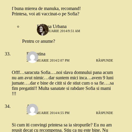
f buna mierea de manuka, recomand!
Printesa, voi ati vaccinat-o pe Sofia?
Printesa Urbana
27 FEBRUARIE 2014/9:51 AM
Pentru ce anume?
Florentina
27 FEBRUARIE 2014/2:07 PM
RĂSPUNDE
Offf…saracuta Sofia….noi slava domnului pana acum
nu am avut nimic…dar suntem mici inca…avem 9 luni
jumate….dar e bine de citit si de stiut cum o sa fie….sa
fim pregatiti!! Multa sanatate si rabdare Sofia si mami
!!!
Alina
27 FEBRUARIE 2014/4:55 PM
RĂSPUNDE
Si cum iti convingi printesa sa ia siropurile? Eu nu am
reusit decat cu recompensa. Stiu ca nu este bine. Nu