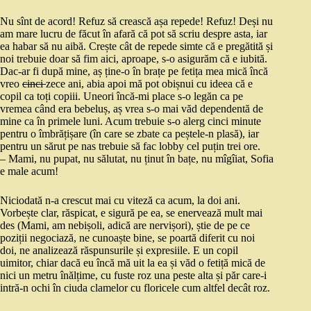
Nu sînt de acord! Refuz să crească așa repede! Refuz! Deși nu
am mare lucru de făcut în afară că pot să scriu despre asta, iar
ea habar să nu aibă. Crește cât de repede simte că e pregătită și
noi trebuie doar să fim aici, aproape, s-o asigurăm că e iubită.
Dac-ar fi după mine, aș ține-o în brațe pe fetița mea mică încă
vreo
cinci
zece ani, abia apoi mă pot obișnui cu ideea că e
copil ca toți copiii. Uneori încă-mi place s-o legăn ca pe
vremea când era bebeluș, aș vrea s-o mai văd dependentă de
mine ca în primele luni. Acum trebuie s-o alerg cinci minute
pentru o îmbrățișare (în care se zbate ca peștele-n plasă), iar
pentru un sărut pe nas trebuie să fac lobby cel puțin trei ore.
– Mami, nu pupat, nu sălutat, nu ținut în bațe, nu mîgîiat, Sofia
e male acum!
Niciodată n-a crescut mai cu viteză ca acum, la doi ani.
Vorbește clar, răspicat, e sigură pe ea, se enervează mult mai
des (Mami, am nebișoli, adică are nervișori), știe de pe ce
poziții negociază, ne cunoaște bine, se poartă diferit cu noi
doi, ne analizează răspunsurile și expresiile. E un copil
uimitor, chiar dacă eu încă mă uit la ea și văd o fetiță mică de
nici un metru înălțime, cu fuste roz una peste alta și păr care-i
intră-n ochi în ciuda clamelor cu floricele cum altfel decât roz.