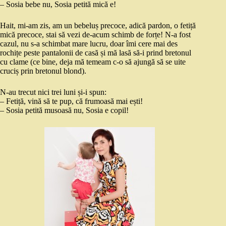
– Sosia bebe nu, Sosia petită mică e!
Hait, mi-am zis, am un bebeluș precoce, adică pardon, o fetiță
mică precoce, stai să vezi de-acum schimb de forțe! N-a fost
cazul, nu s-a schimbat mare lucru, doar îmi cere mai des
rochițe peste pantalonii de casă și mă lasă să-i prind bretonul
cu clame (ce bine, deja mă temeam c-o să ajungă să se uite
cruciș prin bretonul blond).
N-au trecut nici trei luni și-i spun:
– Fetiță, vină să te pup, că frumoasă mai ești!
– Sosia petită musoasă nu, Sosia e copil!