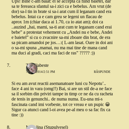
Ups! Bine c-am baiat: el se accepta ca fiind baietel, dar
sa te fereasca sfantul sa-i zici ca e bebelus. Am vrut (de
dor) sa-l tin in brate si sa-i arat cum il leganam cand era
bebelus. Intai ca e cam greu se legeni un flacau de
aprox 1m (chiar daca ai 1.70, ca io atat am); doi ca
..auzind „hai, mami, sa-ti arat cum te leganam cand erai
bebe” a protestat vehement cu „Andei nu e bebe, Andei
e baietel” si cu o zvacnire sa-mi zboare din brat, de era
sa picam amandoi pe jos…:( L-am lasat. Oare in doi ani
o sa-mi spuna „mamai, nu ma mai tine de mana cand
ma duci al gradi, caci ma faci de ras” ????? :))
Tea Slabeste
7 MAI 2014/2:51 PM
RĂSPUNDE
Si eu am avut reactii asemanatoare luni cu Nepotu’..
face 4 ani in vara (omg!!) Bai, si are un stil de-a ne face
sa il sorbim din priviri tampe in timp ce ne da cu racheta
de tenis in genunchi.. de numa numa. Eu-una mi-s
fascinata cand imi vorbeste, tot ce vreau e un pupic 😀
Sigur ca atunci cand l-oi avea pe-al meu o sa fac fix ca
tine :))
Madalina (Stupulvesel)