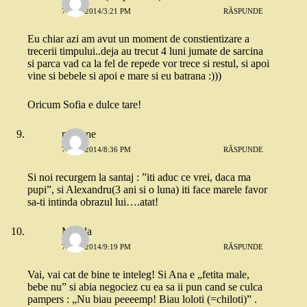
7 MAI 2014/3:21 PM
RĂSPUNDE
Eu chiar azi am avut un moment de constientizare a
trecerii timpului..deja au trecut 4 luni jumate de sarcina
si parca vad ca la fel de repede vor trece si restul, si apoi
vine si bebele si apoi e mare si eu batrana :)))
Oricum Sofia e dulce tare!
marlene
7 MAI 2014/8:36 PM
RĂSPUNDE
Si noi recurgem la santaj : ”iti aduc ce vrei, daca ma
pupi”, si Alexandru(3 ani si o luna) iti face marele favor
sa-ti intinda obrazul lui….atat!
Magda
7 MAI 2014/9:19 PM
RĂSPUNDE
Vai, vai cat de bine te inteleg! Si Ana e „fetita male,
bebe nu” si abia negociez cu ea sa ii pun cand se culca
pampers : „Nu biau peeeemp! Biau loloti (=chiloti)” .