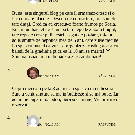
7 MAI 2014/9:39 AM
RĂSPUNDE
Buna, este singurul blog pe care il urmaresc/citesc si o
fac cu mare placere. Desi nu ne cunoastem, imi sunteti
tare dragi. Cred ca ati crescut-o foarte frumos pe Sosia.
Eu am un baietel de 7 luni si tare repede zboara timpul,
tare repede cresc puii nostri. Legat de postare, mi-am
adus aminte de nepotica mea de 6 ani, care zilele trecute
i-a spus cumnatei ca vrea sa organizeze casting acasa cu
baietii de la gradinita pt ca ea la 10 ani se marita! 🙂
Sarcina usoara in continuare si zile zambitoare!
andaz
7 MAI 2014/10:11 AM
RĂSPUNDE
Copiii mei cam pe la 3 ani mi-au spus ca mă iubesc si
Sara a venit singura sa mă îmbrățișeze si sa mă pupe. Iar
acum ne pupam non-stop, Sara si cu mine, Victor e mai
rezervat.
kittysor
7 MAI 2014/10:18 AM
RĂSPUNDE