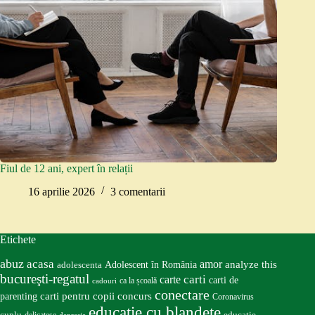
Fiul de 12 ani, expert în relații
16 aprilie 2026
3 comentarii
Etichete
abuz
acasa
amor
Adolescent în România
analyze this
adolescenta
bucureşti-regatul
carte
carti
carti de
ca la școală
cadouri
conectare
carti pentru copii
concurs
parenting
Coronavirus
educatie cu blandete
educatie
cuplu
delicatese
depresie