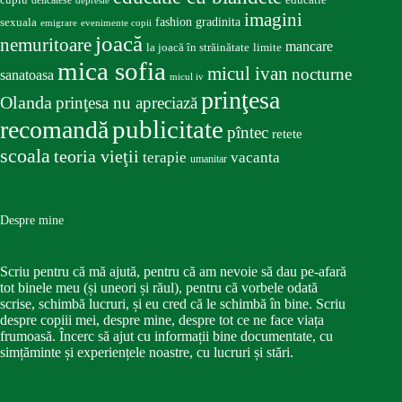
imagini
fashion
gradinita
sexuala
emigrare
evenimente copii
joacă
nemuritoare
mancare
la joacă în străinătate
limite
mica sofia
micul ivan
nocturne
sanatoasa
micul iv
prinţesa
Olanda
prinţesa nu apreciază
publicitate
recomandă
pîntec
retete
scoala
teoria vieţii
terapie
vacanta
umanitar
Despre mine
Scriu pentru că mă ajută, pentru că am nevoie să dau pe-afară
tot binele meu (și uneori și răul), pentru că vorbele odată
scrise, schimbă lucruri, și eu cred că le schimbă în bine. Scriu
despre copiii mei, despre mine, despre tot ce ne face viața
frumoasă. Încerc să ajut cu informații bine documentate, cu
simțăminte și experiențele noastre, cu lucruri și stări.