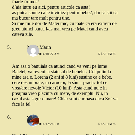
foarte frumos!
d’aia intru eu aici, pentru articole ca asta!
as putea spune ca te invidiez pentru bebe2, dar sa stii ca
ma bucur tare mult pentru tine.
Si mie mi-e dor de Matei mic, cu toate ca era extrem de
greu atunci parca l-as mai vrea pe Matei cand avea
cateva zile.
Maria Marin
7 MAI 2014/10:27 AM
RĂSPUNDE
Am asa o banuiala ca atunci cand va veni pe lume
Baietel, va reveni la statusul de bebelus. Cel putin la
mine asa e. Lorena (2 ani si 8 luni) sustine ca e bebe,
cere des in brate, in carucior, la sân – practic tot ce
vrea/are nevoie Victor (10 luni). Asta cand nu e in
preajma vreo placinta cu mere, de exemplu. Nu, in
cazul asta sigur e mare! Chiar sunt curioasa daca Sof va
face la fel.
vio
7 MAI 2014/12:26 PM
RĂSPUNDE