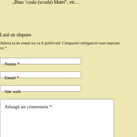
„Biau ‘coala (scoala) Matei”, etc…
Lasă un răspuns
Adresa ta de email nu va fi publicată.
Câmpurile obligatorii sunt marcate
cu
*
Nume
*
Email
*
Site web
Adaugă un comentariu
*