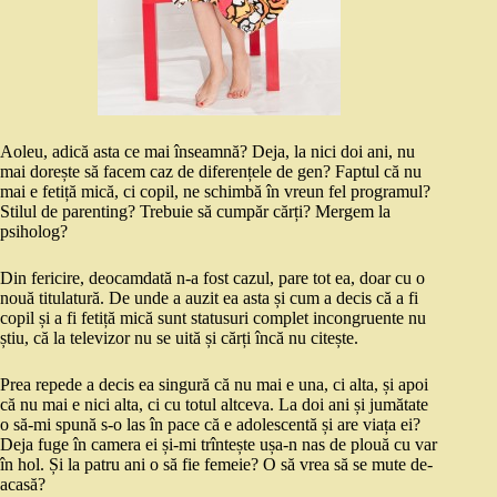
Aoleu, adică asta ce mai înseamnă? Deja, la nici doi ani, nu
mai dorește să facem caz de diferențele de gen? Faptul că nu
mai e fetiță mică, ci copil, ne schimbă în vreun fel programul?
Stilul de parenting? Trebuie să cumpăr cărți? Mergem la
psiholog?
Din fericire, deocamdată n-a fost cazul, pare tot ea, doar cu o
nouă titulatură. De unde a auzit ea asta și cum a decis că a fi
copil și a fi fetiță mică sunt statusuri complet incongruente nu
știu, că la televizor nu se uită și cărți încă nu citește.
Prea repede a decis ea singură că nu mai e una, ci alta, și apoi
că nu mai e nici alta, ci cu totul altceva. La doi ani și jumătate
o să-mi spună s-o las în pace că e adolescentă și are viața ei?
Deja fuge în camera ei și-mi trîntește ușa-n nas de plouă cu var
în hol. Și la patru ani o să fie femeie? O să vrea să se mute de-
acasă?