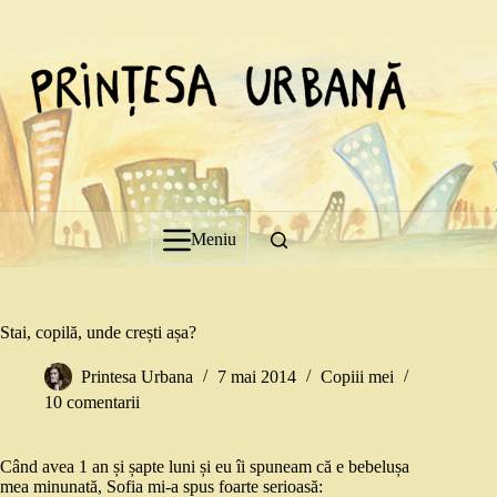
Sari
la
conținut
Meniu
Stai, copilă, unde crești așa?
Printesa Urbana
7 mai 2014
Copiii mei
10 comentarii
Când avea 1 an și șapte luni și eu îi spuneam că e bebelușa
mea minunată, Sofia mi-a spus foarte serioasă: