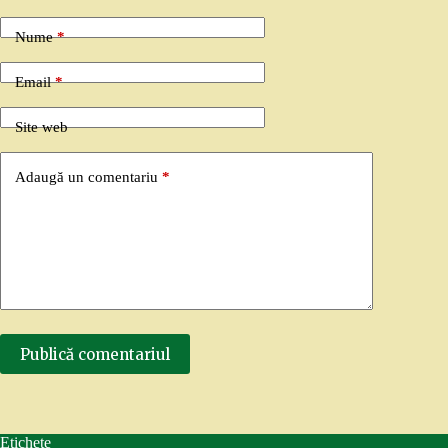
Nume
*
Email
*
Site web
Adaugă un comentariu
*
Publică comentariul
Etichete