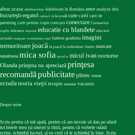
abuz
acasa
amor
Adolescent în România
analyze this
adolescenta
bucureşti-regatul
carte
carti
carti de
ca la școală
cadouri
conectare
carti pentru copii
concurs
parenting
Coronavirus
educatie cu blandete
educatie
cuplu
delicatese
depresie
imagini
fashion
gradinita
sexuala
emigrare
evenimente copii
joacă
nemuritoare
mancare
la joacă în străinătate
limite
mica sofia
micul ivan
nocturne
sanatoasa
micul iv
prinţesa
Olanda
prinţesa nu apreciază
publicitate
recomandă
pîntec
retete
scoala
teoria vieţii
terapie
vacanta
umanitar
Despre mine
Scriu pentru că mă ajută, pentru că am nevoie să dau pe-afară
tot binele meu (și uneori și răul), pentru că vorbele odată
scrise, schimbă lucruri, și eu cred că le schimbă în bine. Scriu