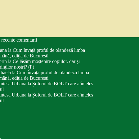
 recente comentarii
ana
la
Cum învață proful de olandeză limba
mână, ediția de București
orin
la
Ce lăsăm moștenire copiilor, dar și
rinților noștri? (P)
haela
la
Cum învață proful de olandeză limba
mână, ediția de București
intesa Urbana
la
Șoferul de BOLT care a înțeles
tul
intesa Urbana
la
Șoferul de BOLT care a înțeles
tul
.