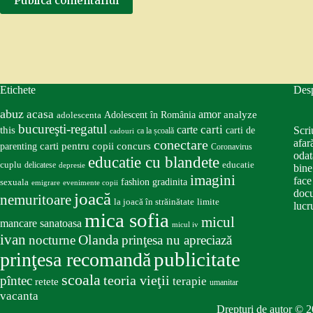
Publică comentariul
Etichete
Des
abuz
acasa
amor
Adolescent în România
analyze
adolescenta
bucureşti-regatul
carte
carti
this
Scri
carti de
ca la școală
cadouri
conectare
afar
carti pentru copii
concurs
parenting
Coronavirus
odat
educatie cu blandete
educatie
cuplu
delicatese
depresie
bine
imagini
face
fashion
gradinita
sexuala
emigrare
evenimente copii
docu
joacă
nemuritoare
la joacă în străinătate
limite
lucru
mica sofia
micul
mancare sanatoasa
micul iv
ivan
nocturne
Olanda
prinţesa nu apreciază
publicitate
prinţesa recomandă
scoala
teoria vieţii
pîntec
terapie
retete
umanitar
vacanta
Drepturi de autor © 2