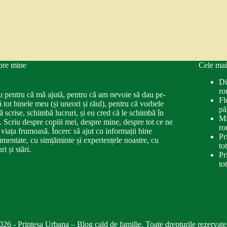
pre mine
Cele mai
Di
ro
u pentru că mă ajută, pentru că am nevoie să dau pe-
Fl
ă tot binele meu (și uneori și răul), pentru că vorbele
pă
ă scrise, schimbă lucruri, și eu cred că le schimbă în
Mi
. Scriu despre copiii mei, despre mine, despre tot ce ne
ro
 viața frumoasă. Încerc să ajut cu informații bine
Pr
mentate, cu simțăminte și experiențele noastre, cu
to
ri și stări.
Pr
to
026 - Printesa Urbana – Blog cald de familie. Toate drepturile rezervate