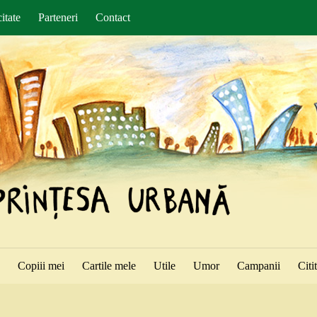
itate
Parteneri
Contact
ă
Copiii mei
Cartile mele
Utile
Umor
Campanii
Citi