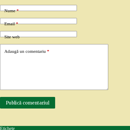
Nume
*
Email
*
Site web
Adaugă un comentariu
*
Publică comentariul
Etichete