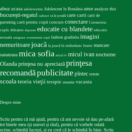
abuz
acasa
amor
Adolescent în România
analyze this
adolescenta
bucureşti-regatul
carte
carti
carti de
ca la școală
cadouri
conectare
carti pentru copii
concurs
parenting
Coronavirus
educatie cu blandete
educatie
cuplu
delicatese
depresie
imagini
fashion
gradinita
sexuala
emigrare
evenimente copii
joacă
nemuritoare
mancare
la joacă în străinătate
limite
mica sofia
micul ivan
nocturne
sanatoasa
micul iv
prinţesa
Olanda
prinţesa nu apreciază
publicitate
recomandă
pîntec
retete
scoala
teoria vieţii
terapie
vacanta
umanitar
Despre mine
Scriu pentru că mă ajută, pentru că am nevoie să dau pe-afară
tot binele meu (și uneori și răul), pentru că vorbele odată
scrise, schimbă lucruri, și eu cred că le schimbă în bine. Scriu