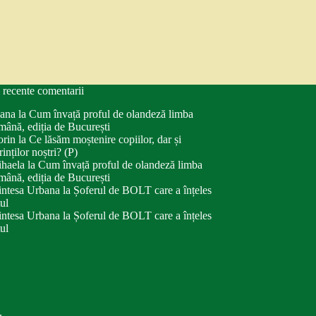
 recente comentarii
ana
la
Cum învață proful de olandeză limba
mână, ediția de București
orin
la
Ce lăsăm moștenire copiilor, dar și
rinților noștri? (P)
haela
la
Cum învață proful de olandeză limba
mână, ediția de București
intesa Urbana
la
Șoferul de BOLT care a înțeles
tul
intesa Urbana
la
Șoferul de BOLT care a înțeles
tul
.