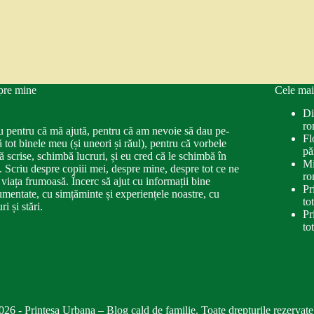
pre mine
Cele mai
Di
ro
u pentru că mă ajută, pentru că am nevoie să dau pe-
Fl
ă tot binele meu (și uneori și răul), pentru că vorbele
pă
ă scrise, schimbă lucruri, și eu cred că le schimbă în
Mi
. Scriu despre copiii mei, despre mine, despre tot ce ne
ro
 viața frumoasă. Încerc să ajut cu informații bine
Pr
mentate, cu simțăminte și experiențele noastre, cu
to
ri și stări.
Pr
to
026 - Printesa Urbana – Blog cald de familie. Toate drepturile rezervate