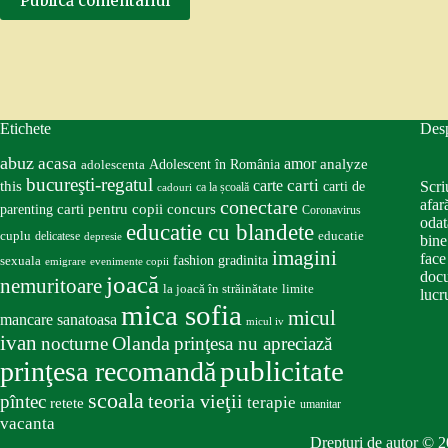
Publică comentariul
Etichete
Des
abuz
acasa
amor
Adolescent în România
analyze
adolescenta
bucureşti-regatul
carte
carti
this
Scri
carti de
ca la școală
cadouri
conectare
afar
carti pentru copii
concurs
parenting
Coronavirus
odat
educatie cu blandete
educatie
cuplu
delicatese
depresie
bine
imagini
face
fashion
gradinita
sexuala
emigrare
evenimente copii
docu
joacă
nemuritoare
la joacă în străinătate
limite
lucru
mica sofia
micul
mancare sanatoasa
micul iv
ivan
nocturne
Olanda
prinţesa nu apreciază
publicitate
prinţesa recomandă
scoala
teoria vieţii
pîntec
terapie
retete
umanitar
vacanta
Drepturi de autor © 2