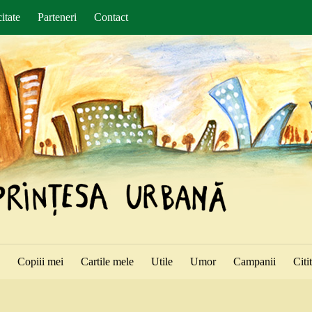
itate
Parteneri
Contact
ă
Copiii mei
Cartile mele
Utile
Umor
Campanii
Citi