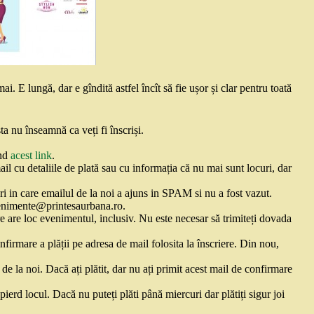
. E lungă, dar e gîndită astfel încît să fie ușor și clar pentru toată
a nu înseamnă ca veți fi înscriși.
ând
acest link
.
il cu detaliile de plată sau cu informația că nu mai sunt locuri, dar
in care emailul de la noi a ajuns in SPAM si nu a fost vazut.
evenimente@printesaurbana.ro.
re are loc evenimentul, inclusiv. Nu este necesar să trimiteți dovada
firmare a plății pe adresa de mail folosita la înscriere. Din nou,
e la noi. Dacă ați plătit, dar nu ați primit acest mail de confirmare
pierd locul. Dacă nu puteți plăti până miercuri dar plătiți sigur joi