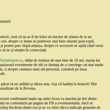
entarii
rivă, cred că ne-ar fi de folos un buchet de sfaturi de la un
noi, despre ce haine se potrivesc mai bine siluetei post-copil,
 și pentru parc după-amiaza, despre ce accesorii ne ajută când vrem
 să ne și simțim în consecință.
i
Stylishmom.ro
, stilist de fashion de mai bine de 10 ani, mama lui
ganizează evenimente de stil cu dorința de a convinge cat mai multe
, ci despre cautarea unui stil personal, construit pe baza
ale.
ăcat să nu arătăm și altora asta. Așa că haideți la brunch! Sînt
rsonalizate de la Rovena.
ecent confirmatul make-up artist Avon va machia pe trei dintre
ostați un comentariu pe pagina de FB a evenimentului, dacă se
achiaj fiecăreia dintre noi și ne va oferi cîteva indicații generale de