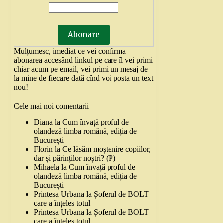
Mulțumesc, imediat ce vei confirma
abonarea accesând linkul pe care îl vei primi
chiar acum pe email, vei primi un mesaj de
la mine de fiecare dată cînd voi posta un text
nou!
Cele mai noi comentarii
Diana
la
Cum învață proful de
olandeză limba română, ediția de
București
Florin
la
Ce lăsăm moștenire copiilor,
dar și părinților noștri? (P)
Mihaela
la
Cum învață proful de
olandeză limba română, ediția de
București
Printesa Urbana
la
Șoferul de BOLT
care a înțeles totul
Printesa Urbana
la
Șoferul de BOLT
care a înțeles totul