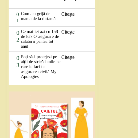
0
Cum am grijă de
Citește
mama de la distanță
1
0
Ce mai iei azi cu 158
Citește
de lei? O asigurare de
2
călătorii pentru tot
anul!
0
Poți să-i protejezi pe
Citește
alții de stricăciunile pe
3
care le faci tu –
asigurarea civilă My
Apologies