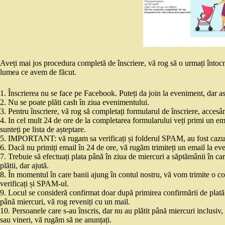
Aveți mai jos procedura completă de înscriere, vă rog să o urmați întocmai
lumea ce avem de făcut.
1. Înscrierea nu se face pe Facebook. Puteți da join la eveniment, dar ast
2. Nu se poate plăti cash în ziua evenimentului.
3. Pentru înscriere, vă rog să completați formularul de înscriere, acces
4. In cel mult 24 de ore de la completarea formularului veți primi un ema
sunteți pe lista de așteptare.
5. IMPORTANT: vă rugam sa verificați și folderul SPAM, au fost cazuri 
6. Dacă nu primiți email în 24 de ore, vă rugăm trimiteți un email la 
7. Trebuie să efectuați plata până în ziua de miercuri a săptămânii în ca
plătii, dar ajută.
8. În momentul în care banii ajung în contul nostru, vă vom trimite o con
verificați și SPAM-ul.
9. Locul se consideră confirmat doar după primirea confirmării de plată d
până miercuri, vă rog reveniți cu un mail.
10. Persoanele care s-au înscris, dar nu au plătit până miercuri inclusiv, 
sau vineri, vă rugăm să ne anunțați.