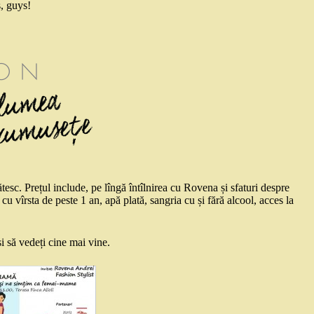
, guys!
ătesc. Prețul include, pe lîngă întîlnirea cu Rovena și sfaturi despre
cu vîrsta de peste 1 an, apă plată, sangria cu și fără alcool, acces la
și să vedeți cine mai vine.