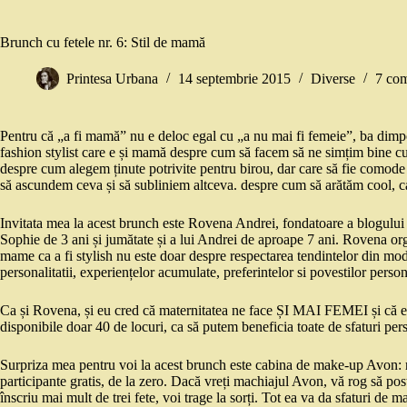
Brunch cu fetele nr. 6: Stil de mamă
Printesa Urbana
14 septembrie 2015
Diverse
7 com
Pentru că „a fi mamă” nu e deloc egal cu „a nu mai fi femeie”, ba dimpot
fashion stylist care e și mamă despre cum să facem să ne simțim bine cu 
despre cum alegem ținute potrivite pentru birou, dar care să fie comode
să ascundem ceva și să subliniem altceva. despre cum să arătăm cool, ca
Invitata mea la acest brunch este Rovena Andrei, fondatoare a blogulu
Sophie de 3 ani și jumătate și a lui Andrei de aproape 7 ani. Rovena or
mame ca a fi stylish nu este doar despre respectarea tendintelor din moda
personalitatii, experiențelor acumulate, preferintelor si povestilor person
Ca și Rovena, și eu cred că maternitatea ne face ȘI MAI FEMEI și că e p
disponibile doar 40 de locuri, ca să putem beneficia toate de sfaturi pe
Surpriza mea pentru voi la acest brunch este cabina de make-up Avon: r
participante gratis, de la zero. Dacă vreți machiajul Avon, vă rog să p
înscriu mai mult de trei fete, voi trage la sorți. Tot ea va da sfaturi de m