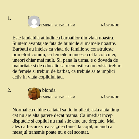
Laura
21 SEPTEMBRIE 2015/1:31 PM
RĂSPUNDE
Este laudabila atitudinea barbatilor din viata noastra.
Suntem avantajate fata de bunicile si mamele noastre.
Barbatii au inteles ca viata de familie se construieste
prin efort comun, ca femeile muncesc cot la cot cu ei,
uneori chiar mai mult. Si, pana la urma, e o dovada de
maturitate si de educatie sa recunosti ca nu exista treburi
de femeie si treburi de barbat, ca trebuie sa te implici
activ in viata copilului tau.
Copila blonda
21 SEPTEMBRIE 2015/1:35 PM
RĂSPUNDE
Normal ca e bine ca tatal sa fie implicat, asta atata timp
cat nu are alta parere decat mama. Ca imediat incep
disputele si copilul nu mai stie cine are dreptate. Mai
ales ca fiecare vrea sa „dea bine” la copil, uitand ca
mesajul transmis poate nu e cel scontat.