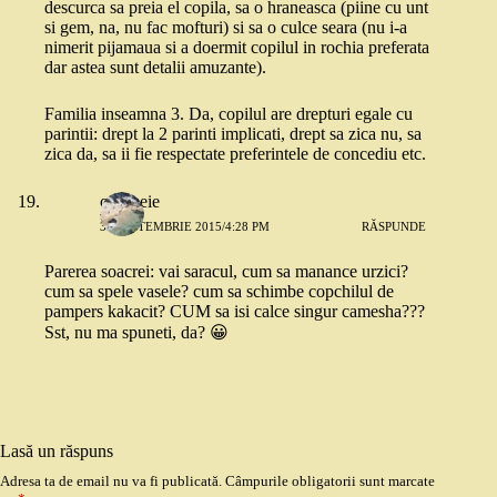
descurca sa preia el copila, sa o hraneasca (piine cu unt
si gem, na, nu fac mofturi) si sa o culce seara (nu i-a
nimerit pijamaua si a doermit copilul in rochia preferata
dar astea sunt detalii amuzante).
Familia inseamna 3. Da, copilul are drepturi egale cu
parintii: drept la 2 parinti implicati, drept sa zica nu, sa
zica da, sa ii fie respectate preferintele de concediu etc.
o femeie
30 SEPTEMBRIE 2015/4:28 PM
RĂSPUNDE
Parerea soacrei: vai saracul, cum sa manance urzici?
cum sa spele vasele? cum sa schimbe copchilul de
pampers kakacit? CUM sa isi calce singur camesha???
Sst, nu ma spuneti, da? 😀
Lasă un răspuns
Adresa ta de email nu va fi publicată.
Câmpurile obligatorii sunt marcate