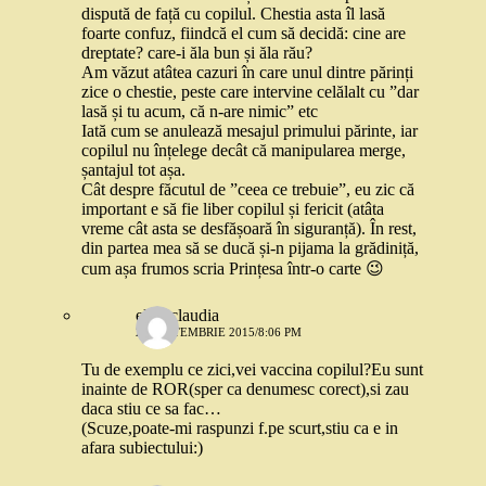
dispută de față cu copilul. Chestia asta îl lasă
foarte confuz, fiindcă el cum să decidă: cine are
dreptate? care-i ăla bun și ăla rău?
Am văzut atâtea cazuri în care unul dintre părinți
zice o chestie, peste care intervine celălalt cu ”dar
lasă și tu acum, că n-are nimic” etc
Iată cum se anulează mesajul primului părinte, iar
copilul nu înțelege decât că manipularea merge,
șantajul tot așa.
Cât despre făcutul de ”ceea ce trebuie”, eu zic că
important e să fie liber copilul și fericit (atâta
vreme cât asta se desfășoară în siguranță). În rest,
din partea mea să se ducă și-n pijama la grădiniță,
cum așa frumos scria Prințesa într-o carte 😉
elisa claudia
21 SEPTEMBRIE 2015/8:06 PM
Tu de exemplu ce zici,vei vaccina copilul?Eu sunt
inainte de ROR(sper ca denumesc corect),si zau
daca stiu ce sa fac…
(Scuze,poate-mi raspunzi f.pe scurt,stiu ca e in
afara subiectului:)