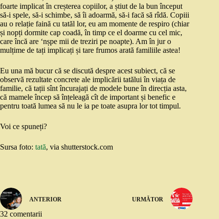
foarte implicat în creșterea copiilor, a știut de la bun început
să-i spele, să-i schimbe, să îi adoarmă, să-i facă să rîdă. Copiii
au o relație faină cu tatăl lor, eu am momente de respiro (chiar
și nopți dormite cap coadă, în timp ce el doarme cu cel mic,
care încă are ‘nșpe mii de treziri pe noapte). Am în jur o
mulțime de tați implicați și tare frumos arată familiile astea!
Eu una mă bucur că se discută despre acest subiect, că se
observă rezultate concrete ale implicării tatălui în viața de
familie, că tații sînt încurajați de modele bune în direcția asta,
că mamele încep să înțeleagă cît de important și benefic e
pentru toată lumea să nu le ia pe toate asupra lor tot timpul.
Voi ce spuneți?
Sursa foto:
tată
, via shutterstock.com
ANTERIOR
URMĂTOR
32 comentarii