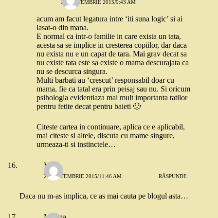
22 SEPTEMBRIE 2015/9:43 AM
acum am facut legatura intre ‘iti suna logic’ si ai
lasat-o din mana.
E normal ca intr-o familie in care exista un tata,
acesta sa se implice in cresterea copiilor, dar daca
nu exista nu e un capat de tara. Mai grav decat sa
nu existe tata este sa existe o mama descurajata ca
nu se descurca singura.
Multi barbati au ‘crescut’ responsabil doar cu
mama, fie ca tatal era prin peisaj sau nu. Si oricum
psihologia evidentiaza mai mult importanta tatilor
pentru fetite decat pentru baieti 🙂
Citeste cartea in continuare, aplica ce e aplicabil,
mai citeste si altele, discuta cu mame singure,
urmeaza-ti si instinctele…
Vlad
22 SEPTEMBRIE 2015/11:46 AM
RĂSPUNDE
Daca nu m-as implica, ce as mai cauta pe blogul asta…
Mirona