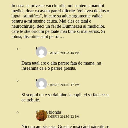
In ceea ce priveste vaccinurile, noi suntem amandoi
medici, doar ca avem pareri diferite. Voi avea de dus o
lupta „stiintifica”, in care sa aduc argumente valide
pentru a-mi sustine cauza. Mai ales ca tatal e
neurochirurg, deci un fel de Dumnezeu al medicilor,
care le stie oricum pe toate mai bine si mai serios. Si
totusi, discutiile sunt pe rol…
Laura
21 SEPTEMBRIE 2015/1:46 PM
Daca tatal are o alta parere fata de mama, nu
inseamna ca e o parere gresita.
Laura
21 SEPTEMBRIE 2015/1:47 PM
Si scopul nu e sa dai bine la copil, ci sa faci ceea
ce trebuie.
Copila blonda
21 SEPTEMBRIE 2015/3:22 PM
Nici nu am zis asta. Greșit e însă când părerile se