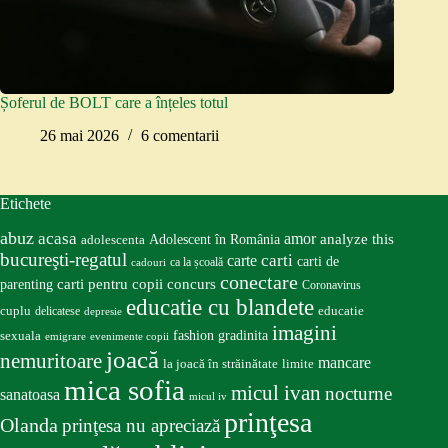
Șoferul de BOLT care a înțeles totul
26 mai 2026
6 comentarii
Etichete
abuz
acasa
amor
Adolescent în România
analyze this
adolescenta
bucureşti-regatul
carte
carti
carti de
ca la școală
cadouri
conectare
carti pentru copii
concurs
parenting
Coronavirus
educatie cu blandete
educatie
cuplu
delicatese
depresie
imagini
fashion
gradinita
sexuala
emigrare
evenimente copii
joacă
nemuritoare
mancare
la joacă în străinătate
limite
mica sofia
micul ivan
nocturne
sanatoasa
micul iv
prinţesa
Olanda
prinţesa nu apreciază