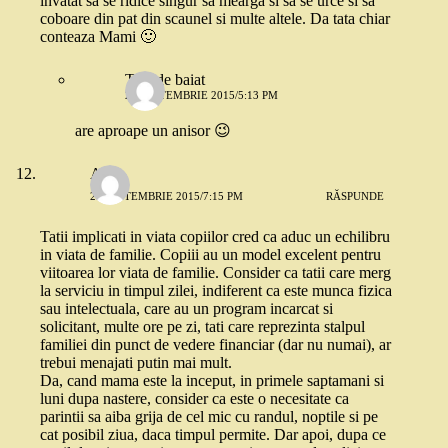
invatat sa se ridice singur sa mearga si sa se urce si sa
coboare din pat din scaunel si multe altele. Da tata chiar
conteaza Mami 🙂
Tata de baiat
21 SEPTEMBRIE 2015/5:13 PM
are aproape un anisor 😉
Ana
21 SEPTEMBRIE 2015/7:15 PM
RĂSPUNDE
Tatii implicati in viata copiilor cred ca aduc un echilibru
in viata de familie. Copiii au un model excelent pentru
viitoarea lor viata de familie. Consider ca tatii care merg
la serviciu in timpul zilei, indiferent ca este munca fizica
sau intelectuala, care au un program incarcat si
solicitant, multe ore pe zi, tati care reprezinta stalpul
familiei din punct de vedere financiar (dar nu numai), ar
trebui menajati putin mai mult.
Da, cand mama este la inceput, in primele saptamani si
luni dupa nastere, consider ca este o necesitate ca
parintii sa aiba grija de cel mic cu randul, noptile si pe
cat posibil ziua, daca timpul permite. Dar apoi, dupa ce