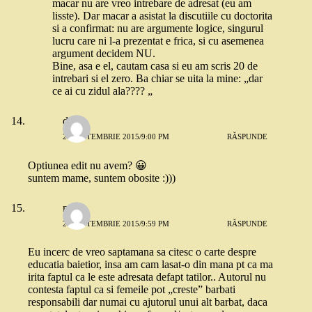
macar nu are vreo intrebare de adresat (eu am
lisste). Dar macar a asistat la discutiile cu doctorita
si a confirmat: nu are argumente logice, singurul
lucru care ni l-a prezentat e frica, si cu asemenea
argument decidem NU.
Bine, asa e el, cautam casa si eu am scris 20 de
intrebari si el zero. Ba chiar se uita la mine: „dar
ce ai cu zidul ala???? „
dana
21 SEPTEMBRIE 2015/9:00 PM
RĂSPUNDE
Optiunea edit nu avem? 😀
suntem mame, suntem obosite :)))
nico
21 SEPTEMBRIE 2015/9:59 PM
RĂSPUNDE
Eu incerc de vreo saptamana sa citesc o carte despre
educatia baietior, insa am cam lasat-o din mana pt ca ma
irita faptul ca le este adresata defapt tatilor.. Autorul nu
contesta faptul ca si femeile pot „creste” barbati
responsabili dar numai cu ajutorul unui alt barbat, daca