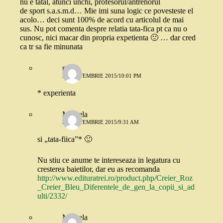
nu e tatal, atunci unchi, profesorul/antrenorul
de sport s.a.s.m.d… Mie imi suna logic ce povesteste el
acolo… deci sunt 100% de acord cu articolul de mai
sus. Nu pot comenta despre relatia tata-fica pt ca nu o
cunosc, nici macar din propria expetienta 🙁 … dar cred
ca tr sa fie minunata
nico
21 SEPTEMBRIE 2015/10:01 PM
* experienta
Mihaela
22 SEPTEMBRIE 2015/9:31 AM
si „tata-fiica”* 🙂
Nu stiu ce anume te intereseaza in legatura cu
cresterea baietilor, dar eu as recomanda
http://www.edituratrei.ro/product.php/Creier_Roz
_Creier_Bleu_Diferentele_de_gen_la_copii_si_ad
ulti/2332/
Mihaela