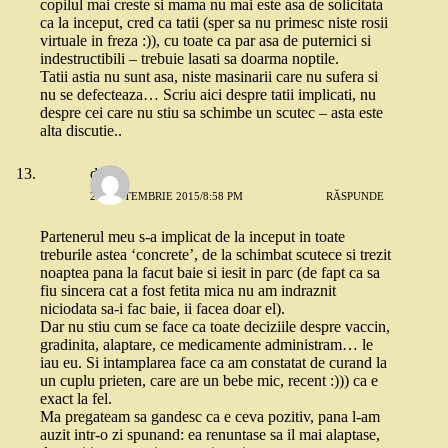
copilul mai creste si mama nu mai este asa de solicitata
ca la inceput, cred ca tatii (sper sa nu primesc niste rosii
virtuale in freza :)), cu toate ca par asa de puternici si
indestructibili – trebuie lasati sa doarma noptile.
Tatii astia nu sunt asa, niste masinarii care nu sufera si
nu se defecteaza… Scriu aici despre tatii implicati, nu
despre cei care nu stiu sa schimbe un scutec – asta este
alta discutie..
dana
21 SEPTEMBRIE 2015/8:58 PM
RĂSPUNDE
Partenerul meu s-a implicat de la inceput in toate
treburile astea ‘concrete’, de la schimbat scutece si trezit
noaptea pana la facut baie si iesit in parc (de fapt ca sa
fiu sincera cat a fost fetita mica nu am indraznit
niciodata sa-i fac baie, ii facea doar el).
Dar nu stiu cum se face ca toate deciziile despre vaccin,
gradinita, alaptare, ce medicamente administram… le
iau eu. Si intamplarea face ca am constatat de curand la
un cuplu prieten, care are un bebe mic, recent :))) ca e
exact la fel.
Ma pregateam sa gandesc ca e ceva pozitiv, pana l-am
auzit intr-o zi spunand: ea renuntase sa il mai alaptase,