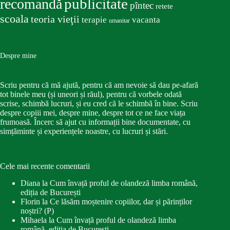
publicitate
recomandă
pîntec
retete
scoala
teoria vieţii
terapie
vacanta
umanitar
Despre mine
Scriu pentru că mă ajută, pentru că am nevoie să dau pe-afară
tot binele meu (și uneori și răul), pentru că vorbele odată
scrise, schimbă lucruri, și eu cred că le schimbă în bine. Scriu
despre copiii mei, despre mine, despre tot ce ne face viața
frumoasă. Încerc să ajut cu informații bine documentate, cu
simțăminte și experiențele noastre, cu lucruri și stări.
Cele mai recente comentarii
Diana
la
Cum învață proful de olandeză limba română,
ediția de București
Florin
la
Ce lăsăm moștenire copiilor, dar și părinților
noștri? (P)
Mihaela
la
Cum învață proful de olandeză limba
română, ediția de București