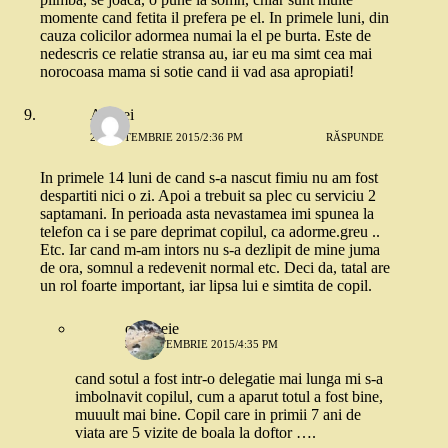
momente cand fetita il prefera pe el. In primele luni, din
cauza colicilor adormea numai la el pe burta. Este de
nedescris ce relatie stransa au, iar eu ma simt cea mai
norocoasa mama si sotie cand ii vad asa apropiati!
Andrei
21 SEPTEMBRIE 2015/2:36 PM
RĂSPUNDE
In primele 14 luni de cand s-a nascut fimiu nu am fost
despartiti nici o zi. Apoi a trebuit sa plec cu serviciu 2
saptamani. In perioada asta nevastamea imi spunea la
telefon ca i se pare deprimat copilul, ca adorme.greu ..
Etc. Iar cand m-am intors nu s-a dezlipit de mine juma
de ora, somnul a redevenit normal etc. Deci da, tatal are
un rol foarte important, iar lipsa lui e simtita de copil.
o femeie
30 SEPTEMBRIE 2015/4:35 PM
cand sotul a fost intr-o delegatie mai lunga mi s-a
imbolnavit copilul, cum a aparut totul a fost bine,
muuult mai bine. Copil care in primii 7 ani de
viata are 5 vizite de boala la doftor ….