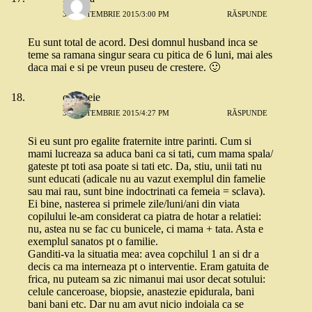
30 SEPTEMBRIE 2015/3:00 PM
RĂSPUNDE
Eu sunt total de acord. Desi domnul husband inca se
teme sa ramana singur seara cu pitica de 6 luni, mai ales
daca mai e si pe vreun puseu de crestere. 🙂
o femeie
30 SEPTEMBRIE 2015/4:27 PM
RĂSPUNDE
Si eu sunt pro egalite fraternite intre parinti. Cum si
mami lucreaza sa aduca bani ca si tati, cum mama spala/
gateste pt toti asa poate si tati etc. Da, stiu, unii tati nu
sunt educati (adicale nu au vazut exemplul din famelie
sau mai rau, sunt bine indoctrinati ca femeia = sclava).
Ei bine, nasterea si primele zile/luni/ani din viata
copilului le-am considerat ca piatra de hotar a relatiei:
nu, astea nu se fac cu bunicele, ci mama + tata. Asta e
exemplul sanatos pt o familie.
Ganditi-va la situatia mea: avea copchilul 1 an si dr a
decis ca ma interneaza pt o interventie. Eram gatuita de
frica, nu puteam sa zic nimanui mai usor decat sotului:
celule canceroase, biopsie, anastezie epidurala, bani
bani bani etc. Dar nu am avut nicio indoiala ca se