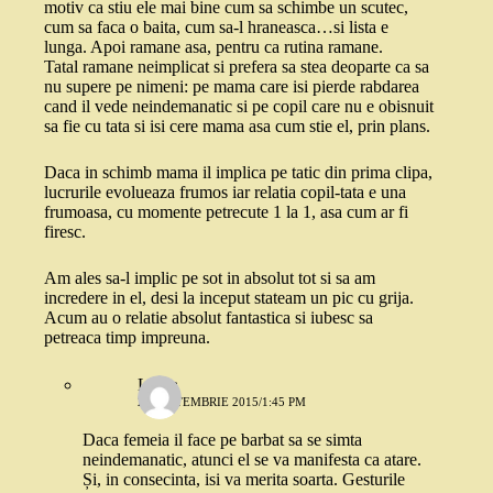
motiv ca stiu ele mai bine cum sa schimbe un scutec,
cum sa faca o baita, cum sa-l hraneasca…si lista e
lunga. Apoi ramane asa, pentru ca rutina ramane.
Tatal ramane neimplicat si prefera sa stea deoparte ca sa
nu supere pe nimeni: pe mama care isi pierde rabdarea
cand il vede neindemanatic si pe copil care nu e obisnuit
sa fie cu tata si isi cere mama asa cum stie el, prin plans.
Daca in schimb mama il implica pe tatic din prima clipa,
lucrurile evolueaza frumos iar relatia copil-tata e una
frumoasa, cu momente petrecute 1 la 1, asa cum ar fi
firesc.
Am ales sa-l implic pe sot in absolut tot si sa am
incredere in el, desi la inceput stateam un pic cu grija.
Acum au o relatie absolut fantastica si iubesc sa
petreaca timp impreuna.
Laura
21 SEPTEMBRIE 2015/1:45 PM
Daca femeia il face pe barbat sa se simta
neindemanatic, atunci el se va manifesta ca atare.
Și, in consecinta, isi va merita soarta. Gesturile