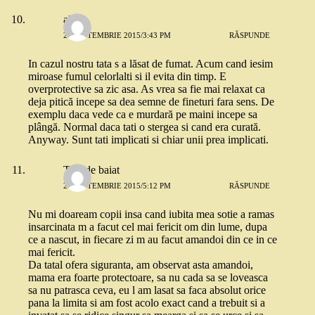
alina
21 SEPTEMBRIE 2015/3:43 PM
RĂSPUNDE
In cazul nostru tata s a lăsat de fumat. Acum cand iesim
miroase fumul celorlalti si il evita din timp. E
overprotective sa zic asa. As vrea sa fie mai relaxat ca
deja pitică incepe sa dea semne de fineturi fara sens. De
exemplu daca vede ca e murdară pe maini incepe sa
plângă. Normal daca tati o stergea si cand era curată.
Anyway. Sunt tati implicati si chiar unii prea implicati.
Tata de baiat
21 SEPTEMBRIE 2015/5:12 PM
RĂSPUNDE
Nu mi doaream copii insa cand iubita mea sotie a ramas
insarcinata m a facut cel mai fericit om din lume, dupa
ce a nascut, in fiecare zi m au facut amandoi din ce in ce
mai fericit.
Da tatal ofera siguranta, am observat asta amandoi,
mama era foarte protectoare, sa nu cada sa se loveasca
sa nu patrasca ceva, eu l am lasat sa faca absolut orice
pana la limita si am fost acolo exact cand a trebuit si a