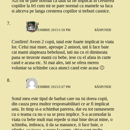
Azi mi se pare normal ca tatal sa fie implicat in cresterea
copiilor la fel cum mi se pare normal ca mamele sa faca
si altceva pe langa cresterea copiilor si treburi casnice.
Raluca
21 SEPTEMBRIE 2015/1:59 PM
RĂSPUNDE
Confirm! Avem 2 copii, tatal este foarte implicat in viata
lor. Celui mai mare, aproape 2 anisori, tati ii face baie
cat mami alapteaza bebelusul, tati sta cu el dimineata
pana se trezeste mami cu bebe, iese cu el afara in curte
cand e acasa etc. Si mai ales, tati se ofera mereu
voluntar sa schimbe caca atunci cand este acasa 🙂
diana
21 SEPTEMBRIE 2015/2:07 PM
RĂSPUNDE
Sotul meu este tipul de barbat care nu isi dorea copii,
din cauza prea multor responsabilitari ce ar fi implicat
asta. In timp si-a schimbat parerea, dar eu tot ramasesem
cu o teama ca nu o sa se prea implice. S-a acomodat la
viata cu bebe mult mai repede si mai bine decat mine, o
schimba, imbraca, ii da sa manance, ii face baie, o
plimba, se joaca, o pune la somn, chiar sunt multe