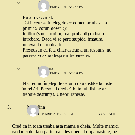
dana
22 SEPTEMBRIE 2015/6:37 PM
Eu am vaccinat.
Tot incerc sa inteleg de ce comentariul asta a
primit 5 voturi down :))
fratilor (sau surorilor, mai probabil) e doar o
intrebare. Daca vi se pare stupida, imatura,
irelevanta – motivati.
Prespusun ca fata chiar asteapta un raspuns, nu
parerea voastra despre intrebarea ei.
Mariana
22 SEPTEMBRIE 2015/8:58 PM
Nici eu nu înțeleg de ce unii dau dislike la niște
întrebări. Personal cred că butonul dislike ar
trebuie desființat. Uneori rănește.
Madalina
21 SEPTEMBRIE 2015/1:35 PM
RĂSPUNDE
Cred ca in toata treaba asta mama e cheia. Multe mamici
isi dau sotul la o parte mai ales imediat dupa nastere, pe