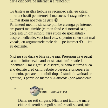
dar a citit ceva pe internet si a reinceput.
Cu tristete in glas trebuie sa recunosc asta: eu citesc
intruna chestii pe internet si ma suces si razgandesc si
nu mai dorm noaptea de griji 😀
Partenerul meu nu sta sa se plimbe creanga pe internet,
are pareri mai timide (cum in fond e si normal sa ai,
daca esti un om simplu, fara studii de specialitate)
despre medicatie, vaccinuri etc.. si pentru ca eu sunt mai
vocala, cu argumentele mele de… pe internet :D… iau
eu deciziile.
Nici nu stiu daca e bine sau e rau. Presupun ca e pacat
sa nu te informezi, cand exista atata informatie la
indemana. Dar e greu sa discerni, si pana la urma si ca
ei o decizie cred ca iti trebuie o oarecare pricepere in
domeniu, pe care nu o obtii dupa 2 studii downloadate
gratuite, 3 pareri de mame si 4 articole (pop)-medicale.
o femeie
30 SEPTEMBRIE 2015/4:33 PM
Dana, nu esti singura. Nici la noi tati nu e mare
cititor de teorii si reguli si informatii si carti, nici