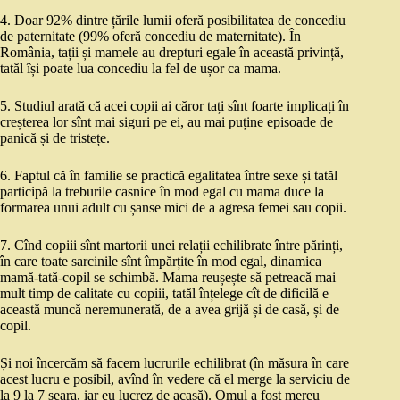
4. Doar 92% dintre țările lumii oferă posibilitatea de concediu
de paternitate (99% oferă concediu de maternitate). În
România, tații și mamele au drepturi egale în această privință,
tatăl își poate lua concediu la fel de ușor ca mama.
5. Studiul arată că acei copii ai căror tați sînt foarte implicați în
creșterea lor sînt mai siguri pe ei, au mai puține episoade de
panică și de tristețe.
6. Faptul că în familie se practică egalitatea între sexe și tatăl
participă la treburile casnice în mod egal cu mama duce la
formarea unui adult cu șanse mici de a agresa femei sau copii.
7. Cînd copiii sînt martorii unei relații echilibrate între părinți,
în care toate sarcinile sînt împărțite în mod egal, dinamica
mamă-tată-copil se schimbă. Mama reușește să petreacă mai
mult timp de calitate cu copiii, tatăl înțelege cît de dificilă e
această muncă neremunerată, de a avea grijă și de casă, și de
copil.
Și noi încercăm să facem lucrurile echilibrat (în măsura în care
acest lucru e posibil, avînd în vedere că el merge la serviciu de
la 9 la 7 seara, iar eu lucrez de acasă). Omul a fost mereu