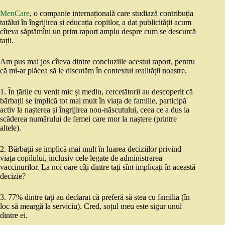
MenCare
, o companie internațională care studiază contribuția
tatălui în îngrijirea și educația copiilor, a dat publicității acum
cîteva săptămîni un prim raport amplu despre cum se descurcă
tații.
Am pus mai jos cîteva dintre concluziile acestui raport, pentru
că mi-ar plăcea să le discutăm în contextul realității noastre.
1. În țările cu venit mic și mediu, cercetătorii au descoperit că
bărbații se implică tot mai mult în viața de familie, participă
activ la nașterea și îngrijirea nou-născutului, ceea ce a dus la
scăderea numărului de femei care mor la naștere (printre
altele).
2. Bărbații se implică mai mult în luarea deciziilor privind
viața copilului, inclusiv cele legate de administrarea
vaccinurilor. La noi oare cîți dintre tați sînt implicați în această
decizie?
3. 77% dintre tați au declarat că preferă să stea cu familia (în
loc să meargă la serviciu). Cred, soțul meu este sigur unul
dintre ei.