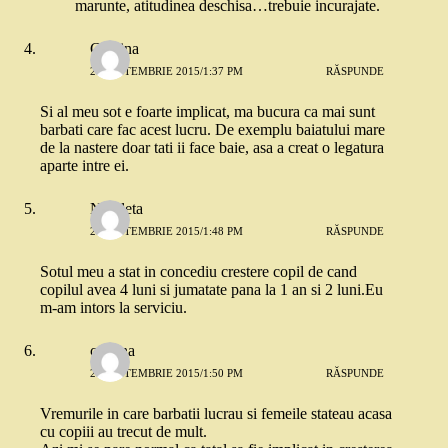
marunte, atitudinea deschisa…trebuie incurajate.
Cristina
21 SEPTEMBRIE 2015/1:37 PM
RĂSPUNDE
Si al meu sot e foarte implicat, ma bucura ca mai sunt
barbati care fac acest lucru. De exemplu baiatului mare
de la nastere doar tati ii face baie, asa a creat o legatura
aparte intre ei.
Nicoleta
21 SEPTEMBRIE 2015/1:48 PM
RĂSPUNDE
Sotul meu a stat in concediu crestere copil de cand
copilul avea 4 luni si jumatate pana la 1 an si 2 luni.Eu
m-am intors la serviciu.
cristina
21 SEPTEMBRIE 2015/1:50 PM
RĂSPUNDE
Vremurile in care barbatii lucrau si femeile stateau acasa
cu copiii au trecut de mult.