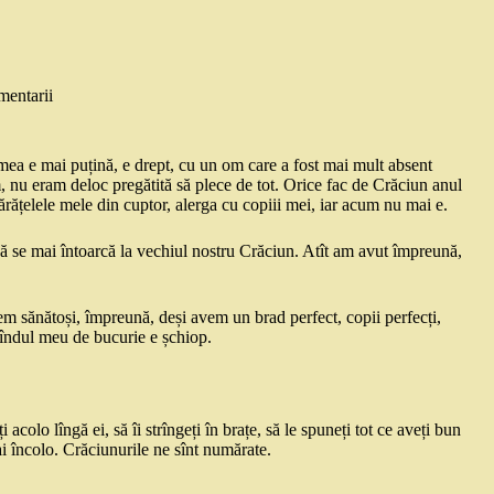
mentarii
ea e mai puțină, e drept, cu un om care a fost mai mult absent
 nu eram deloc pregătită să plece de tot. Orice fac de Crăciun anul
sărățelele mele din cuptor, alerga cu copiii mei, iar acum nu mai e.
să se mai întoarcă la vechiul nostru Crăciun. Atît am avut împreună,
tem sănătoși, împreună, deși avem un brad perfect, copii perfecți,
îndul meu de bucurie e șchiop.
 acolo lîngă ei, să îi strîngeți în brațe, să le spuneți tot ce aveți bun
ai încolo. Crăciunurile ne sînt numărate.