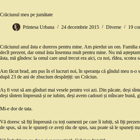
Crăciunul meu pe jumătate
Printesa Urbana
24 decembrie 2015
Diverse
19 co
Crăciunul anul ăsta e dureros pentru mine. Am pierdut un om. Familia m
decît prezent, dar omul ăsta însemna mult pentru mine. Nu mă așteptam,
ăsta, mă gîndesc la omul care anul trecut era aici, cu noi, rîdea, scotea 
Am făcut brad, am pus în el lucruri noi, în speranța că gîndul meu n-o 
după 23 de ani de zbucium despărțiți: un Crăciun.
Aș fi vrut să am gînduri mai vesele pentru voi azi. Din păcate, deși sîn
deși sîntem împreună și ne iubim, deși avem cadouri și mîncare bună, g
Mi-e dor de tata.
Vă doresc să fiți împreună cu toți oamenii pe care îi iubiți, să fiți prezenți
de spus, să nu le spuneți ce aveți rău de spus, sau poate să le spuneți m