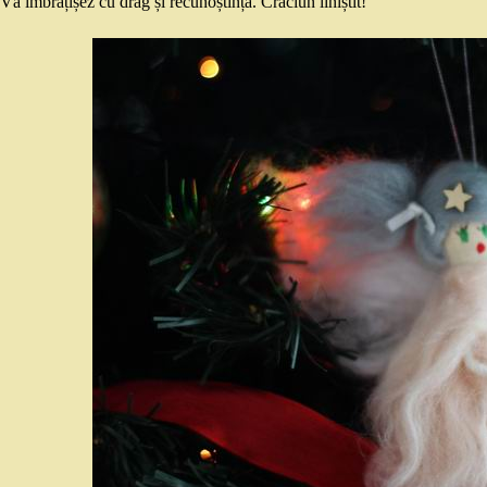
Vă îmbrățișez cu drag și recunoștință. Crăciun liniștit!