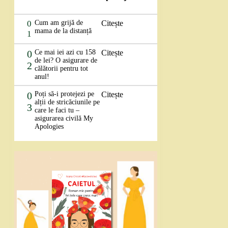
0
Cum am grijă de
Citește
mama de la distanță
1
0
Ce mai iei azi cu 158
Citește
de lei? O asigurare de
2
călătorii pentru tot
anul!
0
Poți să-i protejezi pe
Citește
alții de stricăciunile pe
3
care le faci tu –
asigurarea civilă My
Apologies