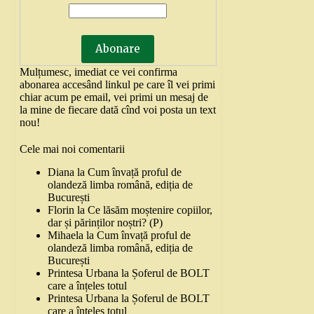
Mulțumesc, imediat ce vei confirma
abonarea accesând linkul pe care îl vei primi
chiar acum pe email, vei primi un mesaj de
la mine de fiecare dată cînd voi posta un text
nou!
Cele mai noi comentarii
Diana
la
Cum învață proful de
olandeză limba română, ediția de
București
Florin
la
Ce lăsăm moștenire copiilor,
dar și părinților noștri? (P)
Mihaela
la
Cum învață proful de
olandeză limba română, ediția de
București
Printesa Urbana
la
Șoferul de BOLT
care a înțeles totul
Printesa Urbana
la
Șoferul de BOLT
care a înțeles totul