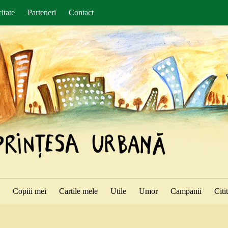
itate
Parteneri
Contact
ă
Copiii mei
Cartile mele
Utile
Umor
Campanii
Citi