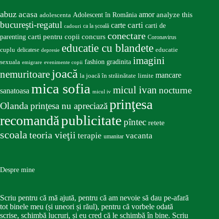
abuz
acasa
amor
Adolescent în România
analyze this
adolescenta
bucureşti-regatul
carte
carti
carti de
ca la școală
cadouri
conectare
carti pentru copii
concurs
parenting
Coronavirus
educatie cu blandete
educatie
cuplu
delicatese
depresie
imagini
fashion
gradinita
sexuala
emigrare
evenimente copii
joacă
nemuritoare
mancare
la joacă în străinătate
limite
mica sofia
micul ivan
nocturne
sanatoasa
micul iv
prinţesa
Olanda
prinţesa nu apreciază
publicitate
recomandă
pîntec
retete
scoala
teoria vieţii
terapie
vacanta
umanitar
Despre mine
Scriu pentru că mă ajută, pentru că am nevoie să dau pe-afară
tot binele meu (și uneori și răul), pentru că vorbele odată
scrise, schimbă lucruri, și eu cred că le schimbă în bine. Scriu