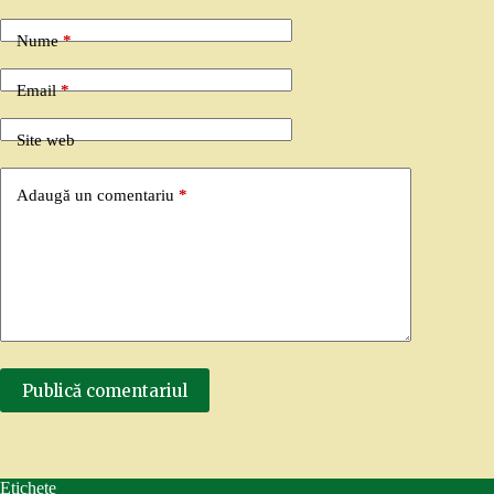
Nume
*
Email
*
Site web
Adaugă un comentariu
*
Publică comentariul
Etichete