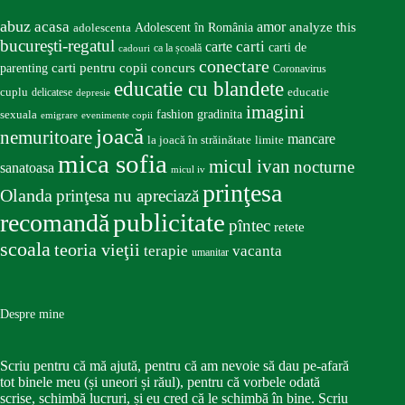
abuz
acasa
amor
Adolescent în România
analyze this
adolescenta
bucureşti-regatul
carte
carti
carti de
ca la școală
cadouri
conectare
carti pentru copii
concurs
parenting
Coronavirus
educatie cu blandete
educatie
cuplu
delicatese
depresie
imagini
fashion
gradinita
sexuala
emigrare
evenimente copii
joacă
nemuritoare
mancare
la joacă în străinătate
limite
mica sofia
micul ivan
nocturne
sanatoasa
micul iv
prinţesa
Olanda
prinţesa nu apreciază
publicitate
recomandă
pîntec
retete
scoala
teoria vieţii
terapie
vacanta
umanitar
Despre mine
Scriu pentru că mă ajută, pentru că am nevoie să dau pe-afară
tot binele meu (și uneori și răul), pentru că vorbele odată
scrise, schimbă lucruri, și eu cred că le schimbă în bine. Scriu