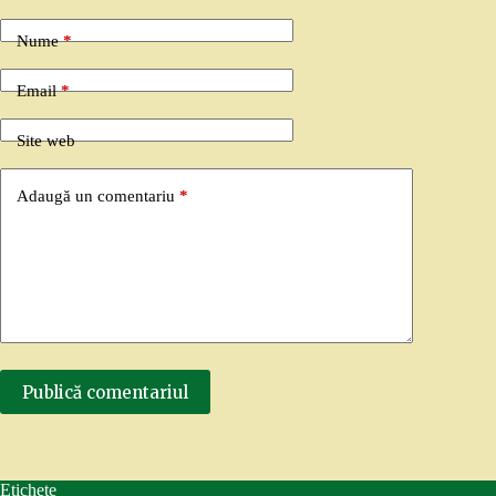
Nume
*
Email
*
Site web
Adaugă un comentariu
*
Publică comentariul
Etichete