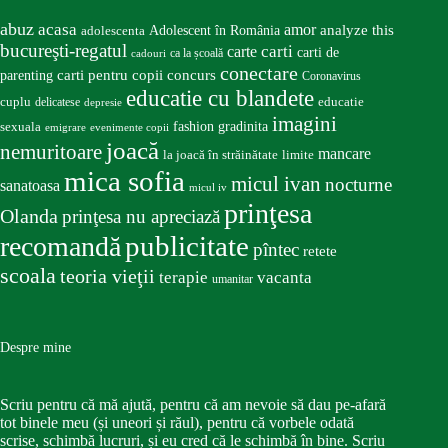
abuz
acasa
amor
Adolescent în România
analyze this
adolescenta
bucureşti-regatul
carte
carti
carti de
ca la școală
cadouri
conectare
carti pentru copii
concurs
parenting
Coronavirus
educatie cu blandete
educatie
cuplu
delicatese
depresie
imagini
fashion
gradinita
sexuala
emigrare
evenimente copii
joacă
nemuritoare
mancare
la joacă în străinătate
limite
mica sofia
micul ivan
nocturne
sanatoasa
micul iv
prinţesa
Olanda
prinţesa nu apreciază
publicitate
recomandă
pîntec
retete
scoala
teoria vieţii
terapie
vacanta
umanitar
Despre mine
Scriu pentru că mă ajută, pentru că am nevoie să dau pe-afară
tot binele meu (și uneori și răul), pentru că vorbele odată
scrise, schimbă lucruri, și eu cred că le schimbă în bine. Scriu