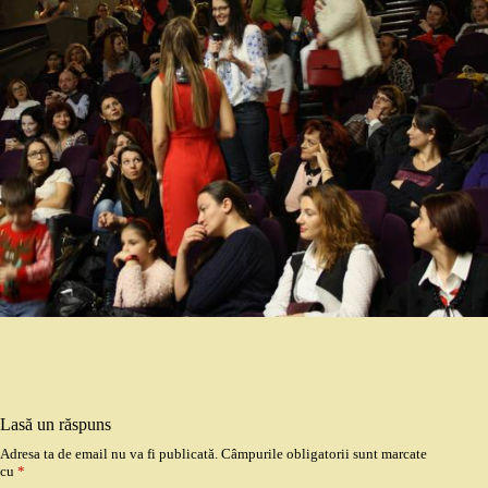
Lasă un răspuns
Adresa ta de email nu va fi publicată.
Câmpurile obligatorii sunt marcate
cu
*