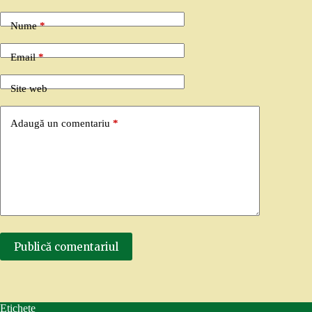
Nume
*
Email
*
Site web
Adaugă un comentariu
*
Publică comentariul
Etichete