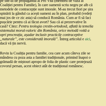
pe site-ul de propagandă al Pro Vita (membru de vază al
Coaliției pentru Familie), în care oamenii scriu negru pe alb că
metodele de contracepție sunt imorale. M-au trecut fiori pe șira
spinării la gândul ca acești oameni au în plan, probabil (vedeți
mai jos de ce zic asta) să conducă România. Cum ar fi să faci
pușcărie pentru că ai făcut avort? Sau că ai prezervative în
casă? Citez:
Pentru teologia crestin-ortodoxă, aflată la temelia
sistemului moral-valoric din România, orice metodă voită a
opri procreația, așadar inclusiv practicile contraceptive
„naturale”, este considerată imorală”.
Întreg articolul e
aici
,
dacă vă țin nervii.
Revin la Coaliția pentru familie, cea care acum câteva zile se
mândrea cu poza asta a familiei tradiționale, primind înapoi o
grămadă de miștouri apropo de folia de plastic care protejează
covorul persan, acest obiect atât de tradițional românesc.