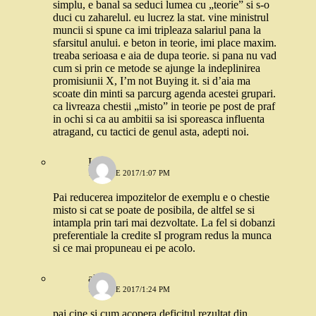
simplu, e banal sa seduci lumea cu „teorie” si s-o
duci cu zaharelul. eu lucrez la stat. vine ministrul
muncii si spune ca imi tripleaza salariul pana la
sfarsitul anului. e beton in teorie, imi place maxim.
treaba serioasa e aia de dupa teorie. si pana nu vad
cum si prin ce metode se ajunge la indeplinirea
promisiunii X, I’m not Buying it. si d’aia ma
scoate din minti sa parcurg agenda acestei grupari.
ca livreaza chestii „misto” in teorie pe post de praf
in ochi si ca au ambitii sa isi sporeasca influenta
atragand, cu tactici de genul asta, adepti noi.
Lia
14 IUNIE 2017/1:07 PM
Pai reducerea impozitelor de exemplu e o chestie
misto si cat se poate de posibila, de altfel se si
intampla prin tari mai dezvoltate. La fel si dobanzi
preferentiale la credite sI program redus la munca
si ce mai propuneau ei pe acolo.
alexa
14 IUNIE 2017/1:24 PM
pai cine si cum acopera deficitul rezultat din