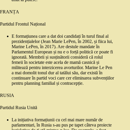
FRANȚA
Partidul Frontul Național
E formațiunea care a dat doi candidați în turul final al
prezidențialelor (Jean Marie LePen, în 2002, și fiica lui,
Marine LePen, în 2017). Are destule mandate în
Parlamentul European și nu e o forță politică ce poate fi
ignorată. Membrii și susținătorii consideră că rolul
femeii în societate este acela de mamă casnică și
militează pentru interzicerea avorturilor. Marine Le Pen
a mai domolit tonul dur al tatălui său, dar există în
continuare în partid voci care cer eliminarea subvențiilor
pentru planning familial și contracepție.
RUSIA
Partidul Rusia Unită
La inițiativa formațiunii cu cel mai mare număr de
parlamentari, în Rusia s-au pus pe tapet câteva proiecte