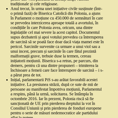
tradiționale și cele religioase.
Anul trecut, în urma unei inițiative civile susținute (într-
o primă fază) de Biserica Catolică din Polonia, a ajuns
în Parlament o moțiune cu 450.000 de semnături în care
se prevedea interzicerea aproape totală a avortului, în
condițiile în care Polonia avea, oricum, una dintre
legislațiile cel mai severe la acest capitol. Documentul
supus dezbaterii și apoi votului prevedea ca întreruperea
de sarcină să se poată face doar dacă viața mamei este în
pericol. Sarcinile survenite ca urmare a unui viol sau a
unui incest, precum și sarcinile în care fătul prezintă
malformații grave, trebuie duse la termen, cereau
inițiatorii moțiunii. Biserica s-a retras, pe parcurs, din
demers, pentru că una dintre propuneri – trimiterea la
închisoare a femeii care face întrerupere de sarcină – i s-
a părut prea de tot.
Inițial, parlamentarii PiS s-au arătat favorabili acestei
inițiative. La presiunea străzii, după ce sute de mii de
persoane au manifestat împotriva moțiunii, Parlamentul
a respins, până la urmă, solicitarea. Se întâmpla în
octombrie 2016. Iar în prezent, Polonia riscă să fie
sancționată de UE prin pierderea dreptului la vot în
Consiliul Uniunii și prin pierderea de fonduri europene
pentru o serie de măsuri nedemocratice ale partidului
aflat la putere.