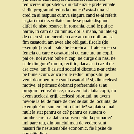
reducerea impozitelor, din dobanzile preferentiale
si din programul redus la munca? asta-i una. si
cred ca ai raspuns cumva singura cand te-ai referit
la „tari mai dezvoltate” unde se poate dispune
altfel de niste resurse. in romania, cand le pui pe
hartie, iti cam da cu minus. doi la mana, nu inteleg
de ce eu si partenerul cu care am un copil fara sa
fim casatoriti am avea alte obligatii fiscale (de
exemplu) decat – situatie teoretica – fratele meu si
femeia cu care e casatorit si cu care are un copil.
pai ce, noi avem bube-n cap, ne curge din nas, ne
cade din gura? mmm, rectific, daca ar fi cazul de
asa ceva, am fi asistati social si discutia n-ar exista.
pe bune acum, adica lor le reduci impozitul pe
venit doar pentru ca sunt casatoriti? si, din aceleasi
motive, ei primesc dobanzi preferentiale si au
program redus? de ce, nu avem tot atatia copii, nu
avem aceleasi griji, aceleasi prioritati, nu avem
nevoie la fel de mare de credite sau de locuinta, de
exemplu? nu suntem tot o familie? sa platesc mai
mult la stat pentru ca ce? pentru ca suntem o
familie care n-a dat cu subsemnatul la primarie?
imi pare rau, din punctul meu de vedere sunt
masuri fie nesustenabile economic, fie lipsite de
corectitudine.