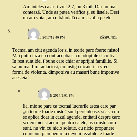
Am inteles ca ar fi vrei 2,7, nu 3 mil. Dar nu mai
contează. Unde as putea verifica și eu listele. Deși
nu am votat, am o bănuială ca m as afla pe ele.
Lia
14 IUNIE 2017/12:46 PM
RĂSPUNDE
Tocmai am citit agenda lor si in teorie pare foarte misto!
Mai putin faza cu contraceptia si cu adoptiile si cu fiv.
In rest sunt idei f bune care chiar ar sprijini familiile. Si
sa nu mai fim rautaciosi, nu instiga nicaieri la vreo
forma de violenta, dimpotriva au masuri bune impotriva
acesteia!
alexa
14 IUNIE 2017/1:01 PM
lia, mie se pare ca tocmai lucrurile astea care par
„in teorie foarte misto” sunt periculoase. si asta nu
se aplica doar in cazul agendei entitatii despre care
scriem aici si acum. pentru ca ele, asa misto cum
sunt, nu vin cu nicio solutie, cu nicio propunere,
cu niciun plan pentru a deveni fezabile. e foarte