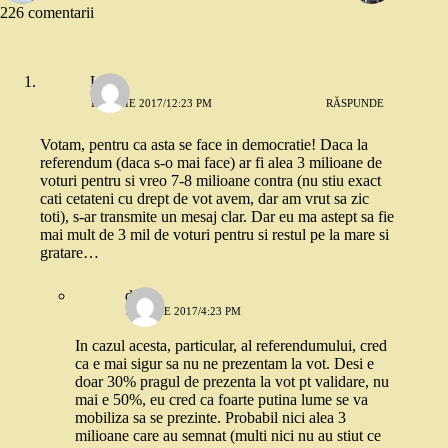
226 comentarii
Lia
14 IUNIE 2017/12:23 PM
RĂSPUNDE
Votam, pentru ca asta se face in democratie! Daca la
referendum (daca s-o mai face) ar fi alea 3 milioane de
voturi pentru si vreo 7-8 milioane contra (nu stiu exact
cati cetateni cu drept de vot avem, dar am vrut sa zic
toti), s-ar transmite un mesaj clar. Dar eu ma astept sa fie
mai mult de 3 mil de voturi pentru si restul pe la mare si
gratare…
deea
14 IUNIE 2017/4:23 PM
In cazul acesta, particular, al referendumului, cred
ca e mai sigur sa nu ne prezentam la vot. Desi e
doar 30% pragul de prezenta la vot pt validare, nu
mai e 50%, eu cred ca foarte putina lume se va
mobiliza sa se prezinte. Probabil nici alea 3
milioane care au semnat (multi nici nu au stiut ce