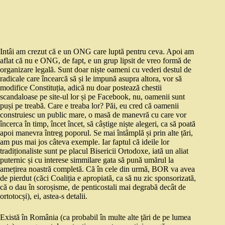
Intâi am crezut că e un ONG care luptă pentru ceva. Apoi am
aflat că nu e ONG, de fapt, e un grup lipsit de vreo formă de
organizare legală. Sunt doar niște oameni cu vederi destul de
radicale care încearcă să și le impună asupra altora, vor să
modifice Constituția, adică nu doar postează chestii
scandaloase pe site-ul lor și pe Facebook, nu, oamenii sunt
puși pe treabă. Care e treaba lor? Păi, eu cred că oamenii
construiesc un public mare, o masă de manevră cu care vor
încerca în timp, încet încet, să câștige niște alegeri, ca să poată
apoi manevra întreg poporul. Se mai întâmplă și prin alte țări,
am pus mai jos câteva exemple. Iar faptul că ideile lor
tradiționaliste sunt pe placul Bisericii Ortodoxe, iată un aliat
puternic și cu interese simmilare gata să pună umărul la
amețirea noastră completă. Că în cele din urmă, BOR va avea
de pierdut (căci Coaliția e apropiată, ca să nu zic sponsorizată,
că o dau în soroșisme, de penticostali mai degrabă decât de
ortotocși), ei, astea-s detalii.
Există în România (ca probabil în multe alte țări de pe lumea