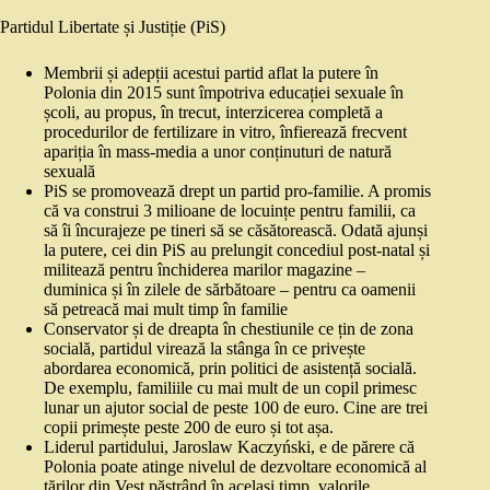
Partidul Libertate și Justiție (PiS)
Membrii și adepții acestui partid aflat la putere în
Polonia din 2015 sunt împotriva educației sexuale în
școli, au propus, în trecut, interzicerea completă a
procedurilor de fertilizare in vitro, înfierează frecvent
apariția în mass-media a unor conținuturi de natură
sexuală
PiS se promovează drept un partid pro-familie. A promis
că va construi 3 milioane de locuințe pentru familii, ca
să îi încurajeze pe tineri să se căsătorească. Odată ajunși
la putere, cei din PiS au prelungit concediul post-natal și
militează pentru închiderea marilor magazine –
duminica și în zilele de sărbătoare – pentru ca oamenii
să petreacă mai mult timp în familie
Conservator și de dreapta în chestiunile ce țin de zona
socială, partidul virează la stânga în ce privește
abordarea economică, prin politici de asistență socială.
De exemplu, familiile cu mai mult de un copil primesc
lunar un ajutor social de peste 100 de euro. Cine are trei
copii primește peste 200 de euro și tot așa.
Liderul partidului, Jaroslaw Kaczyński, e de părere că
Polonia poate atinge nivelul de dezvoltare economică al
țărilor din Vest păstrând în același timp, valorile