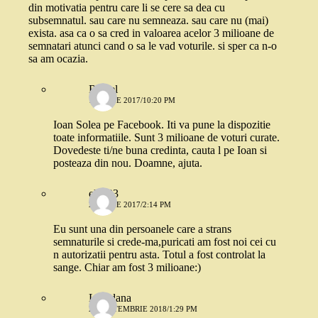
din motivatia pentru care li se cere sa dea cu
subsemnatul. sau care nu semneaza. sau care nu (mai)
exista. asa ca o sa cred in valoarea acelor 3 milioane de
semnatari atunci cand o sa le vad voturile. si sper ca n-o
sa am ocazia.
Rafael
14 IUNIE 2017/10:20 PM
Ioan Solea pe Facebook. Iti va pune la dispozitie
toate informatiile. Sunt 3 milioane de voturi curate.
Dovedeste ti/ne buna credinta, cauta l pe Ioan si
posteaza din nou. Doamne, ajuta.
ele123
26 IUNIE 2017/2:14 PM
Eu sunt una din persoanele care a strans
semnaturile si crede-ma,puricati am fost noi cei cu
n autorizatii pentru asta. Totul a fost controlat la
sange. Chiar am fost 3 milioane:)
Loredana
29 SEPTEMBRIE 2018/1:29 PM