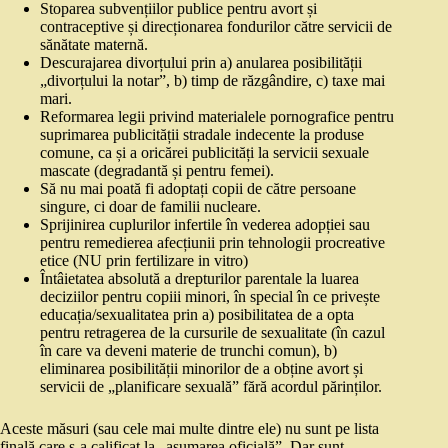
Stoparea subvențiilor publice pentru avort și
contraceptive și direcționarea fondurilor către servicii de
sănătate maternă.
Descurajarea divorțului prin a) anularea posibilității
„divorțului la notar”, b) timp de răzgândire, c) taxe mai
mari.
Reformarea legii privind materialele pornografice pentru
suprimarea publicității stradale indecente la produse
comune, ca și a oricărei publicități la servicii sexuale
mascate (degradantă și pentru femei).
Să nu mai poată fi adoptați copii de către persoane
singure, ci doar de familii nucleare.
Sprijinirea cuplurilor infertile în vederea adopției sau
pentru remedierea afecțiunii prin tehnologii procreative
etice (NU prin fertilizare in vitro)
Întâietatea absolută a drepturilor parentale la luarea
deciziilor pentru copiii minori, în special în ce privește
educația/sexualitatea prin a) posibilitatea de a opta
pentru retragerea de la cursurile de sexualitate (în cazul
în care va deveni materie de trunchi comun), b)
eliminarea posibilității minorilor de a obține avort și
servicii de „planificare sexuală” fără acordul părinților.
Aceste măsuri (sau cele mai multe dintre ele) nu sunt pe lista
finală care s-a calificat la „asumarea oficială”. Dar sunt