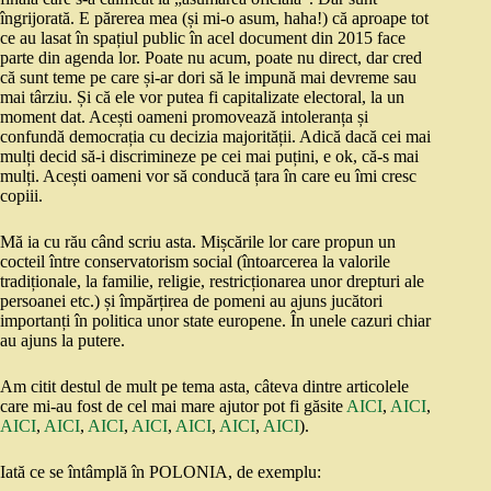
îngrijorată. E părerea mea (și mi-o asum, haha!) că aproape tot
ce au lasat în spațiul public în acel document din 2015 face
parte din agenda lor. Poate nu acum, poate nu direct, dar cred
că sunt teme pe care și-ar dori să le impună mai devreme sau
mai târziu. Și că ele vor putea fi capitalizate electoral, la un
moment dat. Acești oameni promovează intoleranța și
confundă democrația cu decizia majorității. Adică dacă cei mai
mulți decid să-i discrimineze pe cei mai puțini, e ok, că-s mai
mulți. Acești oameni vor să conducă țara în care eu îmi cresc
copiii.
Mă ia cu rău când scriu asta. Mișcările lor care propun un
cocteil între conservatorism social (întoarcerea la valorile
tradiționale, la familie, religie, restricționarea unor drepturi ale
persoanei etc.) și împărțirea de pomeni au ajuns jucători
importanți în politica unor state europene. În unele cazuri chiar
au ajuns la putere.
Am citit destul de mult pe tema asta, câteva dintre articolele
care mi-au fost de cel mai mare ajutor pot fi găsite
AICI
,
AICI
,
AICI
,
AICI
,
AICI
,
AICI
,
AICI
,
AICI
,
AICI
).
Iată ce se întâmplă în POLONIA, de exemplu: