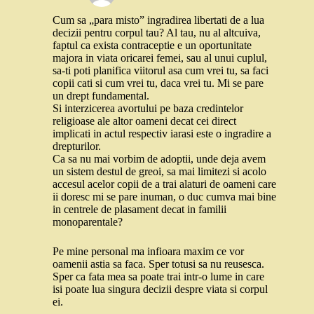
Cum sa „para misto” ingradirea libertati de a lua
decizii pentru corpul tau? Al tau, nu al altcuiva,
faptul ca exista contraceptie e un oportunitate
majora in viata oricarei femei, sau al unui cuplul,
sa-ti poti planifica viitorul asa cum vrei tu, sa faci
copii cati si cum vrei tu, daca vrei tu. Mi se pare
un drept fundamental.
Si interzicerea avortului pe baza credintelor
religioase ale altor oameni decat cei direct
implicati in actul respectiv iarasi este o ingradire a
drepturilor.
Ca sa nu mai vorbim de adoptii, unde deja avem
un sistem destul de greoi, sa mai limitezi si acolo
accesul acelor copii de a trai alaturi de oameni care
ii doresc mi se pare inuman, o duc cumva mai bine
in centrele de plasament decat in familii
monoparentale?
Pe mine personal ma infioara maxim ce vor
oamenii astia sa faca. Sper totusi sa nu reusesca.
Sper ca fata mea sa poate trai intr-o lume in care
isi poate lua singura decizii despre viata si corpul
ei.