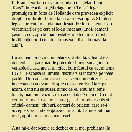
In Franta exista o miscare similara (la „Manif pour
Tous”) in reactie la „Mariage pour Tous”, legea
promulgata in forta de Hollande care prevedea explicit
dreptul cuplurilor homo la casatorie+adoptie. SI totusi
legea a trecut, in ciuda manifestatiilor lor disperate si a
victimizarilor pe care si le-au inscenat („noi, oameni
pasnici, cu copii la manifestatie, uitati cum am fost
loviti/batjocoriti etc. de homosexualii aia bolnavi la
cap”).
Eu as mai lua-o cu cumpatare si distanta. Chiar daca
nucleul asta pare atat de puternic si inversunat, toata
vanzoleala asta are si un efect bun: faptul ca acum tema
LGBT e scoasa la lumina, discutata si intoarsa pe toate
partile. Unii au acum ocazia sa se documenteze si sa
inteleaga cu adevarat despre ce este vorba. Oare pana
acum, cand nu se auzea nimic de ei, erau mai bine
tratati, mai bine vazuti, mai acceptati? Nu cred. Ced, din
contra, ca macar acum isi vor gasi -in mod deschis si
oficial- oameni, cluburi, cercuri de prieteni care sa-i
accepte si sa-i inteleaga asa cum sunt. La inceput mai
mici, apoi din ce in ce mai mari.
Asta mi-a dat ocazia sa dezbat cu ai mei problema (la