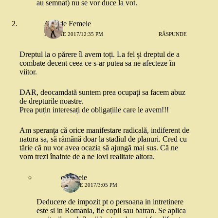
au semnat) nu se vor duce la vot.
Adn de Femeie
14 IUNIE 2017/12:35 PM
RĂSPUNDE
Dreptul la o părere îl avem toți. La fel și dreptul de a
combate decent ceea ce s-ar putea sa ne afecteze în
viitor.
DAR, deocamdată suntem prea ocupați sa facem abuz
de drepturile noastre.
Prea puțin interesați de obligațiile care le avem!!!
Am speranța că orice manifestare radicală, indiferent de
natura sa, să rămână doar la stadiul de planuri. Cred cu
tărie că nu vor avea ocazia să ajungă mai sus. Că ne
vom trezi înainte de a ne lovi realitate altora.
o femeie
26 IUNIE 2017/3:05 PM
Deducere de impozit pt o persoana in intretinere
este si in Romania, fie copil sau batran. Se aplica