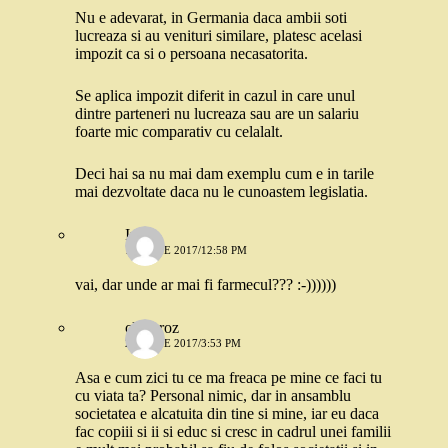
Nu e adevarat, in Germania daca ambii soti
lucreaza si au venituri similare, platesc acelasi
impozit ca si o persoana necasatorita.
Se aplica impozit diferit in cazul in care unul
dintre parteneri nu lucreaza sau are un salariu
foarte mic comparativ cu celalalt.
Deci hai sa nu mai dam exemplu cum e in tarile
mai dezvoltate daca nu le cunoastem legislatia.
Irina
16 IUNIE 2017/12:58 PM
vai, dar unde ar mai fi farmecul??? :-))))))
clau_roz
21 IUNIE 2017/3:53 PM
Asa e cum zici tu ce ma freaca pe mine ce faci tu
cu viata ta? Personal nimic, dar in ansamblu
societatea e alcatuita din tine si mine, iar eu daca
fac copiii si ii si educ si cresc in cadrul unei familii