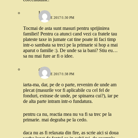
Lia
14 IUNIE 2017/1:30 PM
Tocmai de asta sunt masuri pentru sprijinirea
familiei! Pentru ca atunci cand vezi ca fratele tau
plateste taxe in jumate cat tine poate iti faci timp
intr-o sambata sa treci pe la primarie si hop a mai
aparut o familie :). De unde sa ia bani? Stiu eu…
sa nu mai fure ar fi o idee.
alexa
14 IUNIE 2017/1:38 PM
iarta-ma, dar, pe de o parte, revenim de unde am
plecat (masurile vor fi aplicabile cu cel fel de
fonduri, extrase de unde, pe spinarea cui?), iar pe
de alta parte intram intr-o fundatura.
pentru ca nu, reactia mea nu va fi sa trec pe la
primarie. mai degraba pe la cedo.
daca nu as fi relaxata din fire, as scrie aici si doua