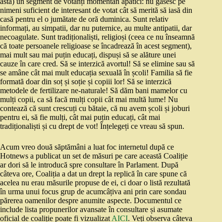
asta) un segment de votanți momentan apatici: nu găsesc pe
nimeni suficient de interesant de votat cât să merită să iasă din
casă pentru el o jumătate de oră duminica. Sunt relativ
informați, au simpatii, dar nu puternice, au multe antipatii, dar
necoagulate. Sunt tradiționaliști, religioși (ceea ce nu înseamnă
că toate persoanele religioase se încadrează în acest segment),
mai mult sau mai puțin educați, dispuși să se alăture unei
cauze în care cred. Să se interzică avortul! Să se elimine sau să
se amâne cât mai mult educația sexuală în școli! Familia să fie
formată doar din soț și soție și copiii lor! Să se interzică
metodele de fertilizare ne-naturale! Să dăm bani mamelor cu
mulți copii, ca să facă mulți copii cât mai multă lume! Nu
contează că sunt crescuți cu bătaie, că nu avem școli și joburi
pentru ei, să fie mulți, cât mai puțin educați, cât mai
tradiționaliști și cu drept de vot! Înțelegeți ce vreau să spun.
Acum vreo două săptămâni a luat foc internetul după ce
Hotnews a publicat un set de măsuri pe care această Coaliție
ar dori să le introducă spre consultare în Parlament. După
câteva ore, Coaliția a dat un drept la replică în care spune că
acelea nu erau măsurile propuse de ei, ci doar o listă rezultată
în urma unui focus grup de acumcâțiva ani prin care sondau
părerea oamenilor despre anumite aspecte. Documentul ce
include lista propunerilor avansate în consultare și asumate
oficial de coaliție poate fi vizualizat
AICI
. Veți observa câteva