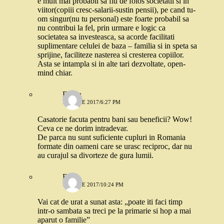
e mult mai probabil sa fiu de folos societatii si in
viitor(copiii cresc-salarii-sustin pensii), pe cand tu-
om singur(nu tu personal) este foarte probabil sa
nu contribui la fel, prin urmare e logic ca
societatea sa investeasca, sa acorde facilitati
suplimentare celulei de baza – familia si in speta sa
sprijine, faciliteze nasterea si cresterea copiilor.
Asta se intampla si in alte tari dezvoltate, open-
mind chiar.
Diana
14 IUNIE 2017/6:27 PM
Casatorie facuta pentru bani sau beneficii? Wow!
Ceva ce ne dorim intradevar.
De parca nu sunt suficiente cupluri in Romania
formate din oameni care se urasc reciproc, dar nu
au curajul sa divorteze de gura lumii.
Rox
14 IUNIE 2017/10:24 PM
Vai cat de urat a sunat asta: „poate iti faci timp
intr-o sambata sa treci pe la primarie si hop a mai
aparut o familie”