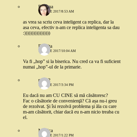
Roxana
15 IUNIE 2017/8:53 AM
as vrea sa scriu ceva inteligent ca replica, dar la
asa ceva, efectiv n-am ce replica inteligenta sa dau
:)))))))))))))))))
Felicita
15 IUNIE 2017/10:04 AM
Va fi „hop” si la biserica. Nu cred ca va fi suficient
numai „hop”-ul de la primarie.
mira 2
16 IUNIE 2017/3:34 PM
Eu dacă nu am CU CINE să mă căsătoresc?
Fac o căsătorie de convenienţă? Că așa nu-i greu
de rezolvat. Şi îsi rezolvă problema şi ăla cu care
m-am căsătorit, chiar dacă eu n-am nicio treaba cu
el.
Monica
14 IUNIE 2017/1:22 PM