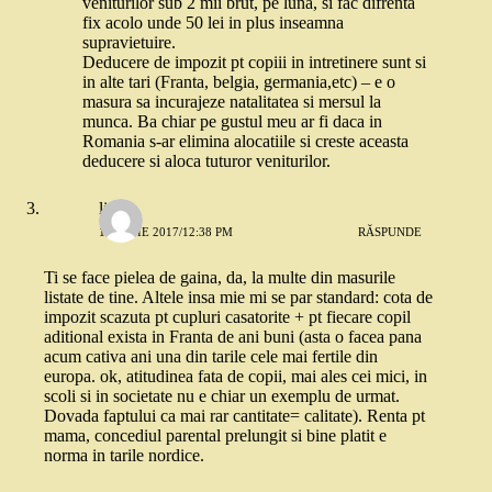
veniturilor sub 2 mii brut, pe luna, si fac difrenta
fix acolo unde 50 lei in plus inseamna
supravietuire.
Deducere de impozit pt copiii in intretinere sunt si
in alte tari (Franta, belgia, germania,etc) – e o
masura sa incurajeze natalitatea si mersul la
munca. Ba chiar pe gustul meu ar fi daca in
Romania s-ar elimina alocatiile si creste aceasta
deducere si aloca tuturor veniturilor.
little
14 IUNIE 2017/12:38 PM
RĂSPUNDE
Ti se face pielea de gaina, da, la multe din masurile
listate de tine. Altele insa mie mi se par standard: cota de
impozit scazuta pt cupluri casatorite + pt fiecare copil
aditional exista in Franta de ani buni (asta o facea pana
acum cativa ani una din tarile cele mai fertile din
europa. ok, atitudinea fata de copii, mai ales cei mici, in
scoli si in societate nu e chiar un exemplu de urmat.
Dovada faptului ca mai rar cantitate= calitate). Renta pt
mama, concediul parental prelungit si bine platit e
norma in tarile nordice.