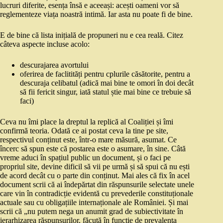
lucruri diferite, esența însă e aceeași: acești oameni vor să
reglementeze viața noastră intimă. Iar asta nu poate fi de bine.
E de bine că lista inițială de propuneri nu e cea reală. Citez
câteva aspecte incluse acolo:
descurajarea avortului
oferirea de faclitități pentru cplurile căsătorite, pentru a
descuraja celibatul (adică mai bine te omori în doi decât
să fii fericit singur, iată statul știe mai bine ce trebuie să
faci)
Ceva nu îmi place la dreptul la replică al Coaliției și îmi
confirmă teoria. Odată ce ai postat ceva la tine pe site,
respectivul conținut este, într-o mare măsură, asumat. Ce
încerc să spun este că postarea este o asumare, în sine. Câtă
vreme aduci în spațiul public un document, și o faci pe
propriul site, devine dificil să vii pe urmă și să spui că nu ești
de acord decât cu o parte din conținut. Mai ales că fix în acel
document scrii că ai îndepărtat din răspunsurile selectate unele
care vin în contradicție evidentă cu prevederile constituționale
actuale sau cu obligațiile internaționale ale României. Și mai
scrii că „nu putem nega un anumit grad de subiectivitate în
ierarhizarea răspunsurilor, făcută în funcție de prevalența