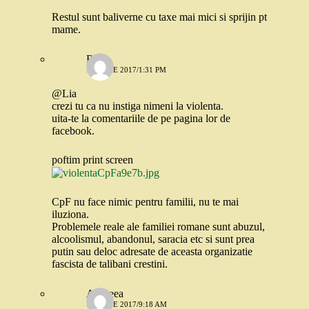
Restul sunt baliverne cu taxe mai mici si sprijin pt
mame.
Robo
14 IUNIE 2017/1:31 PM
@Lia
crezi tu ca nu instiga nimeni la violenta.
uita-te la comentariile de pe pagina lor de
facebook.
poftim print screen
CpF nu face nimic pentru familii, nu te mai
iluziona.
Problemele reale ale familiei romane sunt abuzul,
alcoolismul, abandonul, saracia etc si sunt prea
putin sau deloc adresate de aceasta organizatie
fascista de talibani crestini.
Andreea
16 IUNIE 2017/9:18 AM