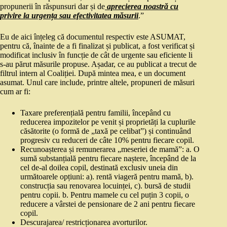
propunerii în răspunsuri dar și de
aprecierea noastră cu
privire la urgența sau efectivitatea măsurii
.”
Eu de aici înțeleg că documentul respectiv este ASUMAT,
pentru că, înainte de a fi finalizat și publicat, a fost verificat și
modificat inclusiv în funcție de cât de urgente sau eficiente li
s-au părut măsurile propuse. Așadar, ce au publicat a trecut de
filtrul intern al Coaliției. După mintea mea, e un document
asumat. Unul care include, printre altele, propuneri de măsuri
cum ar fi:
Taxare preferențială pentru familii, începând cu
reducerea impozitelor pe venit și proprietăți la cuplurile
căsătorite (o formă de „taxă pe celibat”) și continuând
progresiv cu reduceri de câte 10% pentru fiecare copil.
Recunoașterea și remunerarea „meseriei de mamă”: a. O
sumă substanțială pentru fiecare naștere, începând de la
cel de-al doilea copil, destinată exclusiv uneia din
următoarele opțiuni: a). rentă viageră pentru mamă, b).
construcția sau renovarea locuinței, c). bursă de studii
pentru copii. b. Pentru mamele cu cel puțin 3 copii, o
reducere a vârstei de pensionare de 2 ani pentru fiecare
copil.
Descurajarea/ restricționarea avorturilor.