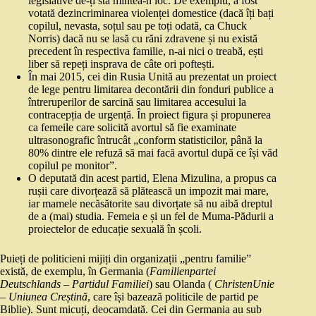
legislative de-ți stă mintea-n loc. De exemplu, a fost
votată dezincriminarea violenței domestice (dacă îți bați
copilul, nevasta, soțul sau pe toți odată, ca Chuck
Norris) dacă nu se lasă cu răni zdravene și nu există
precedent în respectiva familie, n-ai nici o treabă, ești
liber să repeți insprava de câte ori poftești.
În mai 2015, cei din Rusia Unită au prezentat un proiect
de lege pentru limitarea decontării din fonduri publice a
întreruperilor de sarcină sau limitarea accesului la
contracepția de urgență. În proiect figura și propunerea
ca femeile care solicită avortul să fie examinate
ultrasonografic întrucât „conform statisticilor, până la
80% dintre ele refuză să mai facă avortul după ce își văd
copilul pe monitor”.
O deputată din acest partid, Elena Mizulina, a propus ca
rușii care divorțează să plătească un impozit mai mare,
iar mamele necăsătorite sau divorțate să nu aibă dreptul
de a (mai) studia. Femeia e și un fel de Muma-Pădurii a
proiectelor de educație sexuală în școli.
Puieți de politicieni mijiți din organizații „pentru familie”
există, de exemplu, în Germania (
Familienpartei
Deutschlands – Partidul Familiei
) sau Olanda (
ChristenUnie
– Uniunea Creștină
, care își bazează politicile de partid pe
Biblie). Sunt micuți, deocamdată. Cei din Germania au sub