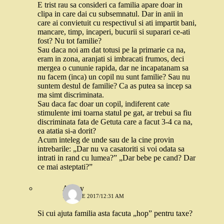
E trist rau sa consideri ca familia apare doar in
clipa in care dai cu subsemnatul. Dar in anii in
care ai convietuit cu respectivul si ati impartit bani,
mancare, timp, incaperi, bucurii si suparari ce-ati
fost? Nu tot familie?
Sau daca noi am dat totusi pe la primarie ca na,
eram in zona, aranjati si imbracati frumos, deci
mergea o cununie rapida, dar ne incapatanam sa
nu facem (inca) un copil nu sunt familie? Sau nu
suntem destul de familie? Ca as putea sa incep sa
ma simt discriminata.
Sau daca fac doar un copil, indiferent cate
stimulente imi toarna statul pe gat, ar trebui sa fiu
discriminata fata de Getuta care a facut 3-4 ca na,
ea atatia si-a dorit?
Acum inteleg de unde sau de la cine provin
intrebarile: „Dar nu va casatoriti si voi odata sa
intrati in rand cu lumea?” „Dar bebe pe cand? Dar
ce mai asteptati?”
Ancky
15 IUNIE 2017/12:31 AM
Si cui ajuta familia asta facuta „hop” pentru taxe?