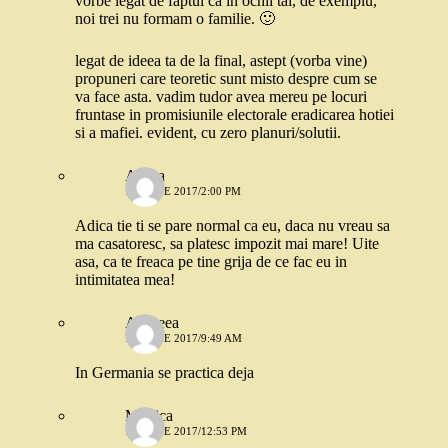
vorbe legat de faptul ca in ochii tai, de exemplu,
noi trei nu formam o familie. 🙂
legat de ideea ta de la final, astept (vorba vine)
propuneri care teoretic sunt misto despre cum se
va face asta. vadim tudor avea mereu pe locuri
fruntase in promisiunile electorale eradicarea hotiei
si a mafiei. evident, cu zero planuri/solutii.
Andra
14 IUNIE 2017/2:00 PM
Adica tie ti se pare normal ca eu, daca nu vreau sa
ma casatoresc, sa platesc impozit mai mare! Uite
asa, ca te freaca pe tine grija de ce fac eu in
intimitatea mea!
Andreea
15 IUNIE 2017/9:49 AM
In Germania se practica deja
Monica
16 IUNIE 2017/12:53 PM