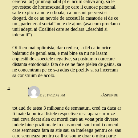
cererea lor) (inimaginabil pt ei acum cativa ani), sa le
povestesc de homosexualii pe care ii cunosc personal,
sa le explic ca nu e o boala, ca nu sunt perversi si
drogati, de ce au nevoie de accesul la casatorie si de ce
un „parteneriat social” nu e de ajuns (asa com proclama
unii adepti ai Coalitiei care se declara „deschisi si
toleranti”).
Oi fi eu mai optimista, dar cred ca, la fel ca in orice
balamuc de genul asta, e mai bine sa nu ne lasam
coplesiti de aspectele negative, sa pastram o oarecare
distanta emotionala fata de ce ne face pielea de gaina, sa
ne concentram pe ce s-a adus de pozitiv si sa incercam
sa construim de acolo.
irina
14 IUNIE 2017/12:42 PM
RĂSPUNDE
tot aud de astea 3 milioane de semnaturi. cred ca daca ar
fi luate la puricat listele respective o sa apara surprize
mai ceva decat alea cu mortii care au votat prin diverse
judete bine pozitionate in clasament. sunt multi oameni
care semneaza fara sa stie sau sa inteleaga pentru ce. sau
care semneaza pentru ca li se spune doar o mica parte