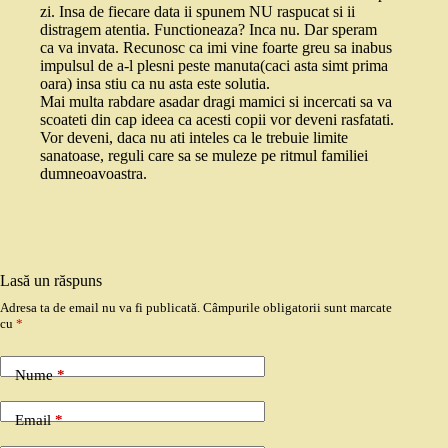
zi. Insa de fiecare data ii spunem NU raspucat si ii
distragem atentia. Functioneaza? Inca nu. Dar speram
ca va invata. Recunosc ca imi vine foarte greu sa inabus
impulsul de a-l plesni peste manuta(caci asta simt prima
oara) insa stiu ca nu asta este solutia.
Mai multa rabdare asadar dragi mamici si incercati sa va
scoateti din cap ideea ca acesti copii vor deveni rasfatati.
Vor deveni, daca nu ati inteles ca le trebuie limite
sanatoase, reguli care sa se muleze pe ritmul familiei
dumneoavoastra.
Lasă un răspuns
Adresa ta de email nu va fi publicată.
Câmpurile obligatorii sunt marcate
cu
*
Nume
*
Email
*