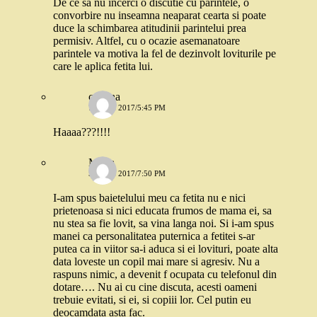
De ce sa nu incerci o discutie cu parintele, o
convorbire nu inseamna neaparat cearta si poate
duce la schimbarea atitudinii parintelui prea
permisiv. Altfel, cu o ocazie asemanatoare
parintele va motiva la fel de dezinvolt loviturile pe
care le aplica fetita lui.
cristina
7 IULIE 2017/5:45 PM
Haaaa???!!!!
Mona
5 IULIE 2017/7:50 PM
I-am spus baietelului meu ca fetita nu e nici
prietenoasa si nici educata frumos de mama ei, sa
nu stea sa fie lovit, sa vina langa noi. Si i-am spus
manei ca personalitatea puternica a fetitei s-ar
putea ca in viitor sa-i aduca si ei lovituri, poate alta
data loveste un copil mai mare si agresiv. Nu a
raspuns nimic, a devenit f ocupata cu telefonul din
dotare…. Nu ai cu cine discuta, acesti oameni
trebuie evitati, si ei, si copiii lor. Cel putin eu
deocamdata asta fac.