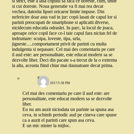
si strict, este a lasa copilul sa faca ce doreste, cum, unde
si cui doreste. Noua generatie va fi mai rea decat
vechea, datorita lipsei oricaror limite impuse. Din
nefericire doar asta vad in jur: copii lasati de capul lor si
parinti preocupati de smartphone si aplicatii diverse,
nicidecum educatia odraslei. In parc, la locul de joaca,
aproape orice copil face ce-l taie capul fara niciun fel de
indrumare: scuipa, loveste, tipa, urla,
jigneste….comportament privit de parinti cu multa
indulgenta si nepasare. Cel mai des comentariu pe care
il aud este: are personalitate, este educat modern sa se
dezvolte liber. Deci din pacate s-a trecut de la o extrema
la alta, aceasta fiind chiar mai daunatoare decat prima.
Robo
4 IULIE 2017/5:38 PM
Cel mai des comentariu pe care il aud este: are
personalitate, este educat modern sa se dezvolte
liber.
Eu nu am auzit niciodata un parinte sa spuna asa
ceva, in schimb periodic aud pe cineva care spune
ca a auzit el parinti care spun asa ceva.
E un mic mister la mijloc.