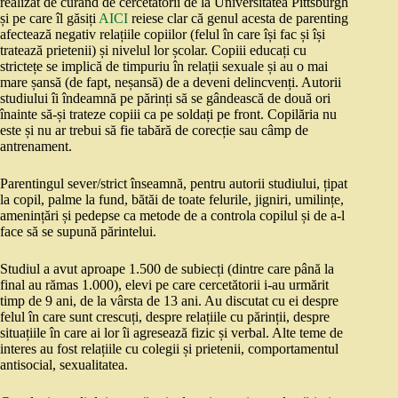
realizat de curând de cercetătorii de la Universitatea Pittsburgh
și pe care îl găsiți
AICI
reiese clar că genul acesta de parenting
afectează negativ relațiile copiilor (felul în care își fac și își
tratează prietenii) și nivelul lor școlar. Copiii educați cu
strictețe se implică de timpuriu în relații sexuale și au o mai
mare șansă (de fapt, neșansă) de a deveni delincvenți. Autorii
studiului îi îndeamnă pe părinți să se gândească de două ori
înainte să-și trateze copiii ca pe soldați pe front. Copilăria nu
este și nu ar trebui să fie tabără de corecție sau câmp de
antrenament.
Parentingul sever/strict înseamnă, pentru autorii studiului, țipat
la copil, palme la fund, bătăi de toate felurile, jigniri, umilințe,
amenințări și pedepse ca metode de a controla copilul și de a-l
face să se supună părintelui.
Studiul a avut aproape 1.500 de subiecți (dintre care până la
final au rămas 1.000), elevi pe care cercetătorii i-au urmărit
timp de 9 ani, de la vârsta de 13 ani. Au discutat cu ei despre
felul în care sunt crescuți, despre relațiile cu părinții, despre
situațiile în care ai lor îi agresează fizic și verbal. Alte teme de
interes au fost relațiile cu colegii și prietenii, comportamentul
antisocial, sexualitatea.