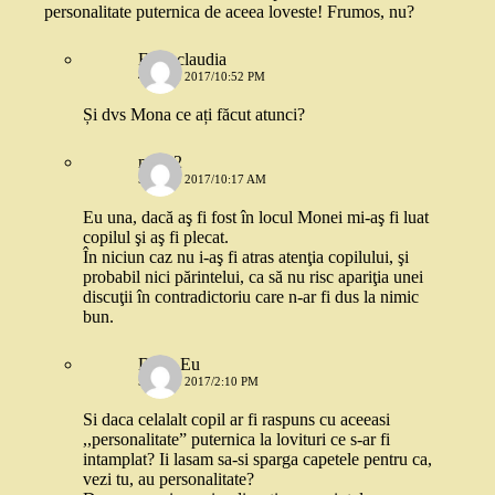
personalitate puternica de aceea loveste! Frumos, nu?
Elisa claudia
4 IULIE 2017/10:52 PM
Și dvs Mona ce ați făcut atunci?
mira 2
5 IULIE 2017/10:17 AM
Eu una, dacă aş fi fost în locul Monei mi-aş fi luat
copilul şi aş fi plecat.
În niciun caz nu i-aş fi atras atenţia copilului, şi
probabil nici părintelui, ca să nu risc apariţia unei
discuţii în contradictoriu care n-ar fi dus la nimic
bun.
Dana Eu
5 IULIE 2017/2:10 PM
Si daca celalalt copil ar fi raspuns cu aceeasi
,,personalitate” puternica la lovituri ce s-ar fi
intamplat? Ii lasam sa-si sparga capetele pentru ca,
vezi tu, au personalitate?