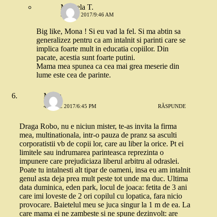
Mihaela T.
5 IULIE 2017/9:46 AM
Big like, Mona ! Si eu vad la fel. Si ma abtin sa
generalizez pentru ca am intalnit si parinti care se
implica foarte mult in educatia copiilor. Din
pacate, acestia sunt foarte putini.
Mama mea spunea ca cea mai grea meserie din
lume este cea de parinte.
Mona
4 IULIE 2017/6:45 PM
RĂSPUNDE
Draga Robo, nu e niciun mister, te-as invita la firma
mea, multinationala, intr-o pauza de pranz sa asculti
corporatistii vb de copii lor, care au liber la orice. Pt ei
limitele sau indrumarea parinteasca reprezinta o
impunere care prejudiciaza liberul arbitru al odraslei.
Poate tu intalnesti alt tipar de oameni, insa eu am intalnit
genul asta deja prea mult peste tot unde ma duc. Ultima
data duminica, eden park, locul de joaca: fetita de 3 ani
care imi loveste de 2 ori copilul cu lopatica, fara nicio
provocare. Baietelul meu se juca singur la 1 m de ea. La
care mama ei ne zambeste si ne spune dezinvolt: are