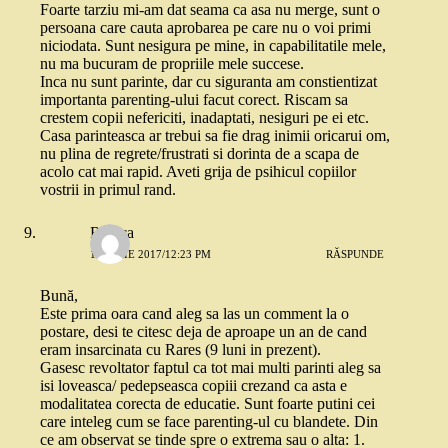
Foarte tarziu mi-am dat seama ca asa nu merge, sunt o
persoana care cauta aprobarea pe care nu o voi primi
niciodata. Sunt nesigura pe mine, in capabilitatile mele,
nu ma bucuram de propriile mele succese.
Inca nu sunt parinte, dar cu siguranta am constientizat
importanta parenting-ului facut corect. Riscam sa
crestem copii nefericiti, inadaptati, nesiguri pe ei etc.
Casa parinteasca ar trebui sa fie drag inimii oricarui om,
nu plina de regrete/frustrati si dorinta de a scapa de
acolo cat mai rapid. Aveti grija de psihicul copiilor
vostrii in primul rand.
Raluca
12 IULIE 2017/12:23 PM
RĂSPUNDE
Bună,
Este prima oara cand aleg sa las un comment la o
postare, desi te citesc deja de aproape un an de cand
eram insarcinata cu Rares (9 luni in prezent).
Gasesc revoltator faptul ca tot mai multi parinti aleg sa
isi loveasca/ pedepseasca copiii crezand ca asta e
modalitatea corecta de educatie. Sunt foarte putini cei
care inteleg cum se face parenting-ul cu blandete. Din
ce am observat se tinde spre o extrema sau o alta: 1.