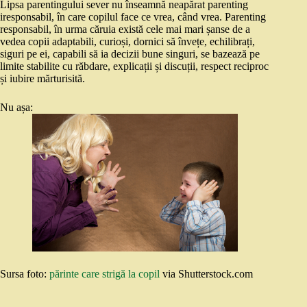
Lipsa parentingului sever nu înseamnă neapărat parenting
iresponsabil, în care copilul face ce vrea, când vrea. Parenting
responsabil, în urma căruia există cele mai mari șanse de a
vedea copii adaptabili, curioși, dornici să învețe, echilibrați,
siguri pe ei, capabili să ia decizii bune singuri, se bazează pe
limite stabilite cu răbdare, explicații și discuții, respect reciproc
și iubire mărturisită.
Nu așa:
Sursa foto:
părinte care strigă la copil
via Shutterstock.com