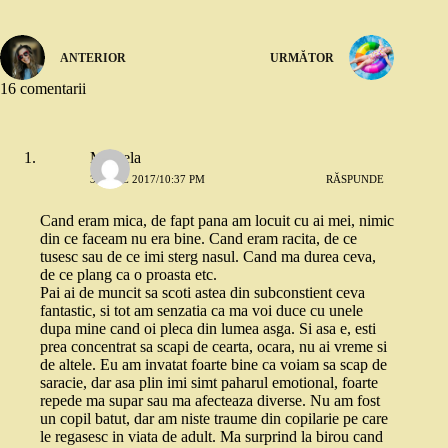
ANTERIOR
URMĂTOR
16 comentarii
Marcela
3 IULIE 2017/10:37 PM
RĂSPUNDE
Cand eram mica, de fapt pana am locuit cu ai mei, nimic
din ce faceam nu era bine. Cand eram racita, de ce
tusesc sau de ce imi sterg nasul. Cand ma durea ceva,
de ce plang ca o proasta etc.
Pai ai de muncit sa scoti astea din subconstient ceva
fantastic, si tot am senzatia ca ma voi duce cu unele
dupa mine cand oi pleca din lumea asga. Si asa e, esti
prea concentrat sa scapi de cearta, ocara, nu ai vreme si
de altele. Eu am invatat foarte bine ca voiam sa scap de
saracie, dar asa plin imi simt paharul emotional, foarte
repede ma supar sau ma afecteaza diverse. Nu am fost
un copil batut, dar am niste traume din copilarie pe care
le regasesc in viata de adult. Ma surprind la birou cand