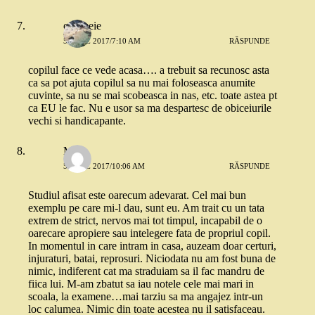
o femeie
5 IULIE 2017/7:10 AM
RĂSPUNDE
copilul face ce vede acasa…. a trebuit sa recunosc asta
ca sa pot ajuta copilul sa nu mai foloseasca anumite
cuvinte, sa nu se mai scobeasca in nas, etc. toate astea pt
ca EU le fac. Nu e usor sa ma despartesc de obiceiurile
vechi si handicapante.
Miha
5 IULIE 2017/10:06 AM
RĂSPUNDE
Studiul afisat este oarecum adevarat. Cel mai bun
exemplu pe care mi-l dau, sunt eu. Am trait cu un tata
extrem de strict, nervos mai tot timpul, incapabil de o
oarecare apropiere sau intelegere fata de propriul copil.
In momentul in care intram in casa, auzeam doar certuri,
injuraturi, batai, reprosuri. Niciodata nu am fost buna de
nimic, indiferent cat ma straduiam sa il fac mandru de
fiica lui. M-am zbatut sa iau notele cele mai mari in
scoala, la examene…mai tarziu sa ma angajez intr-un
loc calumea. Nimic din toate acestea nu il satisfaceau.