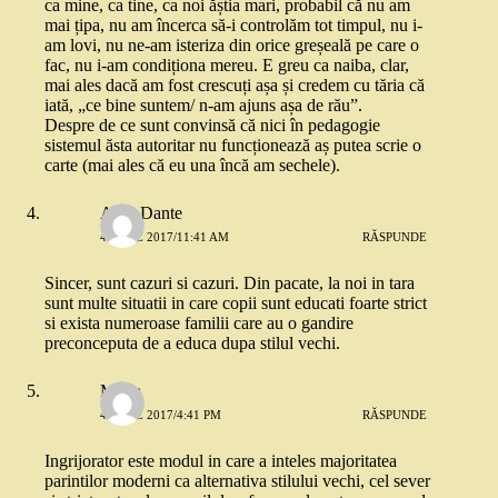
ca mine, ca tine, ca noi ăștia mari, probabil că nu am
mai țipa, nu am încerca să-i controlăm tot timpul, nu i-
am lovi, nu ne-am isteriza din orice greșeală pe care o
fac, nu i-am condiționa mereu. E greu ca naiba, clar,
mai ales dacă am fost crescuți așa și credem cu tăria că
iată, „ce bine suntem/ n-am ajuns așa de rău”.
Despre de ce sunt convinsă că nici în pedagogie
sistemul ăsta autoritar nu funcționează aș putea scrie o
carte (mai ales că eu una încă am sechele).
Aura Dante
4 IULIE 2017/11:41 AM
RĂSPUNDE
Sincer, sunt cazuri si cazuri. Din pacate, la noi in tara
sunt multe situatii in care copii sunt educati foarte strict
si exista numeroase familii care au o gandire
preconceputa de a educa dupa stilul vechi.
Mona
4 IULIE 2017/4:41 PM
RĂSPUNDE
Ingrijorator este modul in care a inteles majoritatea
parintilor moderni ca alternativa stilului vechi, cel sever