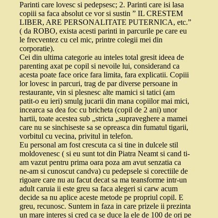
Parinti care lovesc si pedepsesc; 2. Parinti care isi lasa
copiii sa faca absolut ce vor si sustin ” IL CRESTEM
LIBER, ARE PERSONALITATE PUTERNICA, etc.”
( da ROBO, exista acesti parinti in parcurile pe care eu
le frecventez cu cel mic, printre colegii mei din
corporatie).
Cei din ultima categorie au inteles total gresit ideea de
parenting axat pe copil si nevoile lui, considerand ca
acesta poate face orice fara limita, fara explicatii. Copiii
lor lovesc in parcuri, trag de par diverse persoane in
restaurante, vin si plesnesc alte mamici si tatici (am
patit-o eu ieri) smulg jucarii din mana copiilor mai mici,
incearca sa dea foc cu bricheta (copil de 2 ani) unor
hartii, toate acestea sub „stricta „supraveghere a mamei
care nu se sinchiseste sa se opreasca din fumatul tigarii,
vorbitul cu vecina, privitul in telefon.
Eu personal am fost crescuta ca si tine in dulcele stil
moldovenesc ( si eu sunt tot din Piatra Neamt si cand ti-
am vazut pentru prima oara poza am avut senzatia ca
ne-am si cunoscut candva) cu pedepsele si corectiile de
rigoare care nu au facut decat sa ma teansforme intr-un
adult caruia ii este greu sa faca alegeri si carw acum
decide sa nu aplice aceste metode pe propriul copil. E
greu, recunosc. Suntem in faza in care prizele ii prezinta
un mare interes si cred ca se duce la ele de 100 de ori pe