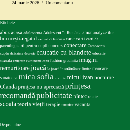
24 martie 2026
Un comentariu
Etichete
abuz
acasa
amor
Adolescent în România
analyze this
adolescenta
bucureşti-regatul
carte
carti
carti de
ca la școală
cadouri
conectare
carti pentru copii
concurs
parenting
Coronavirus
educatie cu blandete
educatie
cuplu
delicatese
depresie
imagini
fashion
gradinita
sexuala
emigrare
evenimente copii
joacă
nemuritoare
mancare
la joacă în străinătate
limite
mica sofia
micul ivan
nocturne
sanatoasa
micul iv
prinţesa
Olanda
prinţesa nu apreciază
publicitate
recomandă
pîntec
retete
scoala
teoria vieţii
terapie
vacanta
umanitar
Despre mine