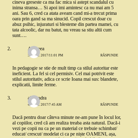
cineva greseste ca ma fac mica si astept scandalul cu
inima stransa… Si apoi imi amintesc ca nu mai am 5
ani. Sau 6, cred ca atata aveam cand mi-a trecut prima
oara prin gand sa ma sinucid. Copil crescut doar cu
abuz psihic, injuraturi si blesteme din partea mamei, cu
tata alcoolic, dar nu batut, nu vreau sa stiu altii cum
sunt….
Andreea
3 IULIE 2017/11:01 PM
RĂSPUNDE
In pedagogie se stie de mult timp ca stilul autoritar este
ineficient. La fel si cel permisiv. Cel mai potrivit este
stilul autoritativ, adica ce scrie Ioana mai sus: blandete,
explicatii, limite ferme.
alexandra
4 IULIE 2017/7:45 AM
RĂSPUNDE
Dacă pentru doar câteva minute ne-am pune în locul lor,
al copiilor, cred că am realiza treaba asta natural. Dacă-i
vezi pe copii nu ca pe un material ce trebuie schimbat/
educat/ crescut/ modelat ci ca pe niște OAMENI, așa,