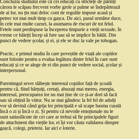
Concluzia studiului este că cei educați cu strictețe de părinți
cărora le scăpau frecvent vorbe grele și palme se îndepărtează
de ai lor, nu țin mai deloc cont de regulile impuse acasă și
petrec tot mai mult timp cu gașca. De aici, pasul următor duce,
în cele mai multe cazuri, la asumarea de riscuri de tot felul.
Fetele sunt predispuse la începerea timpurie a vieții sexuale, în
vreme ce băieții încep să fure sau să se implice în bătăi. Din
punct de vedere școlar, și ei, și ele se duc la vale pe tobogan.
Practic, e primul studiu în care poveștile de viață ale copiilor
sunt folosite pentru a evalua legătura dintre felul în care sunt
educați și ce se alege de ei din punct de vedere social, școlar și
interpersonal.
Parentingul sever slăbește interesul copiilor față de școală
pentru că, fiind hărțuiți, certați, abuzați mai mereu, energia,
interesul, preocuparea lor nu mai ține de ce și-ar dori să facă
sau să obțină în viitor. Nu se mai gândesc la fel fel de adulți
vor să devină când grija lor principală e să scape basma curată
încă o zi și încă o zi. Și pentru că nevoile emoționale nu le
sunt satiusfăcute de cei care ar trebui să fie principalele figuri
de attachment din viețile lor, ei își vor căuta validarea dinspre
gașcă, colegi, prieteni. Iar aici e loterie.