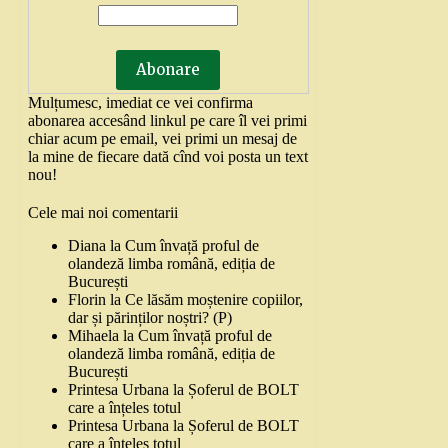
Mulțumesc, imediat ce vei confirma
abonarea accesând linkul pe care îl vei primi
chiar acum pe email, vei primi un mesaj de
la mine de fiecare dată cînd voi posta un text
nou!
Cele mai noi comentarii
Diana
la
Cum învață proful de
olandeză limba română, ediția de
București
Florin
la
Ce lăsăm moștenire copiilor,
dar și părinților noștri? (P)
Mihaela
la
Cum învață proful de
olandeză limba română, ediția de
București
Printesa Urbana
la
Șoferul de BOLT
care a înțeles totul
Printesa Urbana
la
Șoferul de BOLT
care a înțeles totul