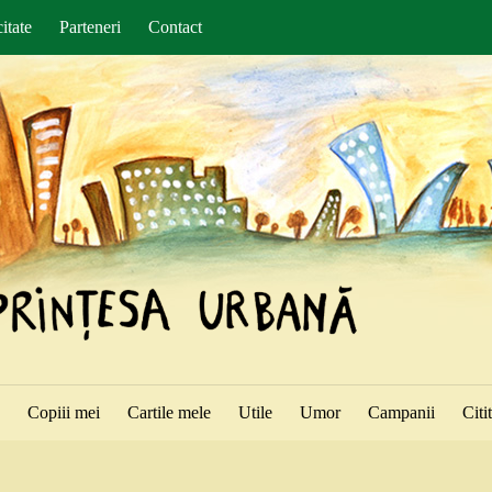
itate
Parteneri
Contact
ă
Copiii mei
Cartile mele
Utile
Umor
Campanii
Citi