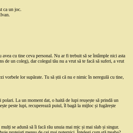
 ca un joc.
 Ivan.
 avea cu tine ceva personal. Nu ar fi trebuit să se întâmple nici asta
s de un coleg), dar colegul tău nu a vrut să te facă să suferi, a vrut
i vorbele lor supărate. Tu să știi că nu e nimic în neregulă cu tine,
i polari. La un moment dat, o haită de lupi reușește să prindă un
te peste lupi, recuperează puiul, îl bagă la mijloc și fugărește
i mulți se adună să îi facă rău unuia mai mic și mai slab și singur.
ebuie protejați mereu de cei mai puternici. Înțelegi cum stă treaba?