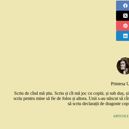
Printesa 
Scriu de cînd mă știu. Scriu și cît mă joc cu copiii, și sub duș, 
scriu pentru mine să fie de folos și altora. Unii s-au născut să cî
să scriu declarații de dragoste copi
ARTICOLE: