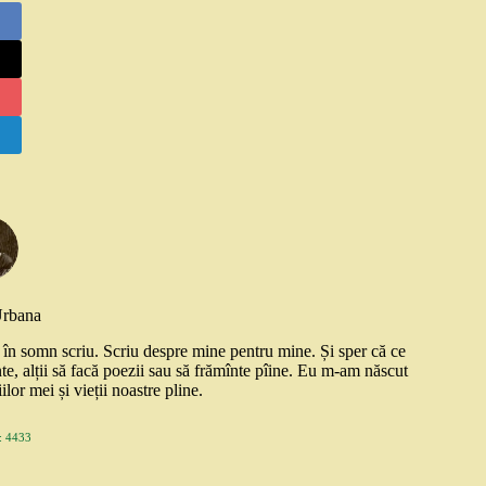
Urbana
și în somn scriu. Scriu despre mine pentru mine. Și sper că ce
nte, alții să facă poezii sau să frămînte pîine. Eu m-am născut
ilor mei și vieții noastre pline.
 4433