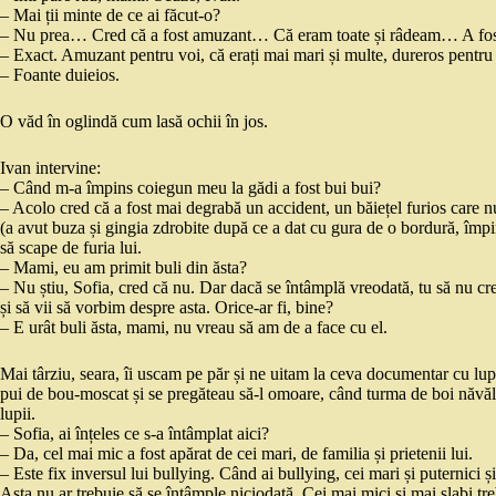
– Mai ții minte de ce ai făcut-o?
– Nu prea… Cred că a fost amuzant… Că eram toate și râdeam… A fost
– Exact. Amuzant pentru voi, că erați mai mari și multe, dureros pentru
– Foante duieios.
O văd în oglindă cum lasă ochii în jos.
Ivan intervine:
– Când m-a împins coiegun meu la gădi a fost bui bui?
– Acolo cred că a fost mai degrabă un accident, un băiețel furios care nu
(a avut buza și gingia zdrobite după ce a dat cu gura de o bordură, împin
să scape de furia lui.
– Mami, eu am primit buli din ăsta?
– Nu știu, Sofia, cred că nu. Dar dacă se întâmplă vreodată, tu să nu crez
și să vii să vorbim despre asta. Orice-ar fi, bine?
– E urât buli ăsta, mami, nu vreau să am de a face cu el.
Mai târziu, seara, îi uscam pe păr și ne uitam la ceva documentar cu lup
pui de bou-moscat și se pregăteau să-l omoare, când turma de boi năvăleș
lupii.
– Sofia, ai înțeles ce s-a întâmplat aici?
– Da, cel mai mic a fost apărat de cei mari, de familia și prietenii lui.
– Este fix inversul lui bullying. Când ai bullying, cei mari și puternici ș
Asta nu ar trebuie să se întâmple niciodată. Cei mai mici și mai slabi tr