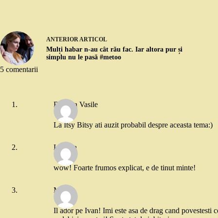
ANTERIOR
ARTICOL
Mulți habar n-au cât rău fac. Iar altora pur și
simplu nu le pasă #metoo
5 comentarii
Roxana Vasile
La Itsy Bitsy ati auzit probabil despre aceasta tema:)
Lavinia
wow! Foarte frumos explicat, e de tinut minte!
Mona
Il ador pe Ivan! Imi este asa de drag cand povestesti c