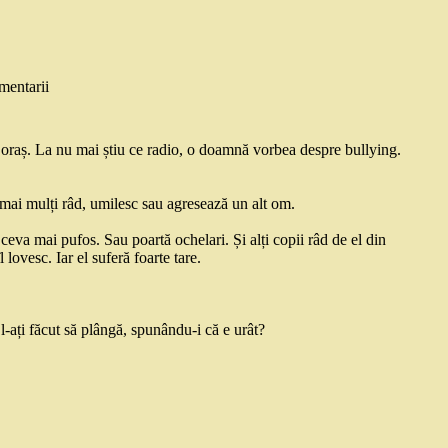
mentarii
n oraș. La nu mai știu ce radio, o doamnă vorbea despre bullying.
 mai mulți râd, umilesc sau agresează un alt om.
eva mai pufos. Sau poartă ochelari. Și alți copii râd de el din
 lovesc. Iar el suferă foarte tare.
i l-ați făcut să plângă, spunându-i că e urât?