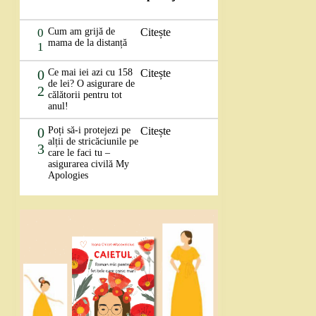
0
Cum am grijă de
Citește
mama de la distanță
1
0
Ce mai iei azi cu 158
Citește
de lei? O asigurare de
2
călătorii pentru tot
anul!
0
Poți să-i protejezi pe
Citește
alții de stricăciunile pe
3
care le faci tu –
asigurarea civilă My
Apologies