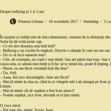
Despre bullying la 5 și 3 ani
Printesa Urbana
18 octombrie 2017
Parenting
5 co
În mașină cu iubiții mei de mici dimensiuni, veneam de la distracție di
Sofia își dă ochii peste cap:
– Ce tot zice doamna asta buli buli?
– Bullying e un cuvânt în engleză. Descrie o situație în care un om sau
– De ce să facă oamenii asta?
– Uite, de exemplu, un copil e mai timid. Sau are părul mai roșu. Sau e c
cauza asta, se adună mai mulți și îl fac să se simtă rău, poate îl împing, îl
– Mami, eu am făcut vreodată buli din ăsta?
– Da, Sofi.
– Aaaa, îmi zice dezamăgită, chiar am făcut?
– Mai ții minte la ziua ta, când tu și colegele tale l-ați alungat pe Ivan ș
Liniște.
– Mai ții minte cât de supărat a fost Ivan atunci?
– Foante supăiat, zice Ivan, dovadă că el ține minte.
O voce mică:
– Îmi pare rău, mami. Scuze, Ivan.