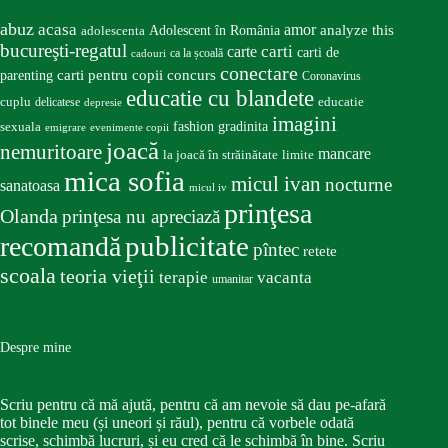
abuz
acasa
amor
Adolescent în România
analyze this
adolescenta
bucureşti-regatul
carte
carti
carti de
ca la școală
cadouri
conectare
carti pentru copii
concurs
parenting
Coronavirus
educatie cu blandete
educatie
cuplu
delicatese
depresie
imagini
fashion
gradinita
sexuala
emigrare
evenimente copii
joacă
nemuritoare
mancare
la joacă în străinătate
limite
mica sofia
micul ivan
nocturne
sanatoasa
micul iv
prinţesa
Olanda
prinţesa nu apreciază
publicitate
recomandă
pîntec
retete
scoala
teoria vieţii
terapie
vacanta
umanitar
Despre mine
Scriu pentru că mă ajută, pentru că am nevoie să dau pe-afară
tot binele meu (și uneori și răul), pentru că vorbele odată
scrise, schimbă lucruri, și eu cred că le schimbă în bine. Scriu