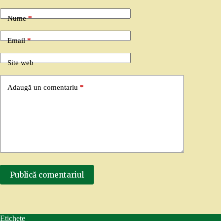
Nume
*
Email
*
Site web
Adaugă un comentariu
*
Publică comentariul
Etichete