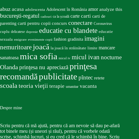
abuz
acasa
amor
Adolescent în România
analyze this
adolescenta
bucureşti-regatul
carte
carti
carti de
ca la școală
cadouri
conectare
carti pentru copii
concurs
parenting
Coronavirus
educatie cu blandete
educatie
cuplu
delicatese
depresie
imagini
fashion
gradinita
sexuala
emigrare
evenimente copii
joacă
nemuritoare
mancare
la joacă în străinătate
limite
mica sofia
micul ivan
nocturne
sanatoasa
micul iv
prinţesa
Olanda
prinţesa nu apreciază
publicitate
recomandă
pîntec
retete
scoala
teoria vieţii
terapie
vacanta
umanitar
Despre mine
Scriu pentru că mă ajută, pentru că am nevoie să dau pe-afară
tot binele meu (și uneori și răul), pentru că vorbele odată
scrise, schimbă lucruri, și eu cred că le schimbă în bine. Scriu