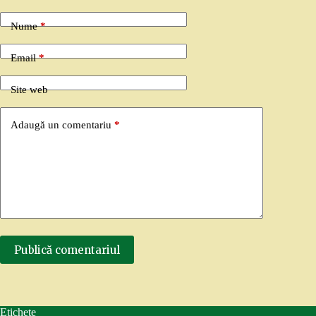
Nume
*
Email
*
Site web
Adaugă un comentariu
*
Publică comentariul
Etichete