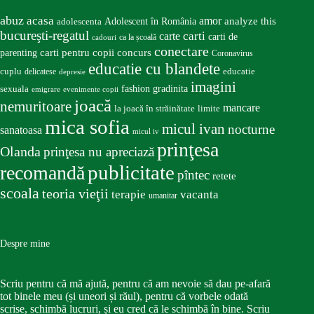
abuz
acasa
amor
Adolescent în România
analyze this
adolescenta
bucureşti-regatul
carte
carti
carti de
ca la școală
cadouri
conectare
carti pentru copii
concurs
parenting
Coronavirus
educatie cu blandete
educatie
cuplu
delicatese
depresie
imagini
fashion
gradinita
sexuala
emigrare
evenimente copii
joacă
nemuritoare
mancare
la joacă în străinătate
limite
mica sofia
micul ivan
nocturne
sanatoasa
micul iv
prinţesa
Olanda
prinţesa nu apreciază
publicitate
recomandă
pîntec
retete
scoala
teoria vieţii
terapie
vacanta
umanitar
Despre mine
Scriu pentru că mă ajută, pentru că am nevoie să dau pe-afară
tot binele meu (și uneori și răul), pentru că vorbele odată
scrise, schimbă lucruri, și eu cred că le schimbă în bine. Scriu