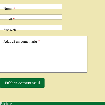
Nume
*
Email
*
Site web
Adaugă un comentariu
*
Publică comentariul
Etichete