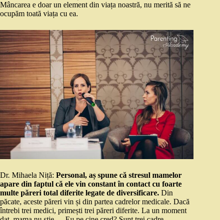
Mâncarea e doar un element din viața noastră, nu merită să ne
ocupăm toată viața cu ea.
Dr. Mihaela Niță:
Personal, aș spune că stresul mamelor
apare din faptul că ele vin constant în contact cu foarte
multe păreri total diferite legate de diversificare.
Din
păcate, aceste păreri vin și din partea cadrelor medicale. Dacă
întrebi trei medici, primești trei păreri diferite. La un moment
dat, mama nu știe – „Eu pe cine cred? Sunt trei cadre