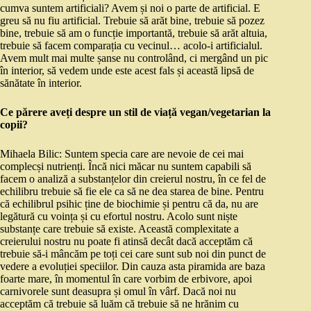
cumva suntem artificiali? Avem și noi o parte de artificial. E
greu să nu fiu artificial. Trebuie să arăt bine, trebuie să pozez
bine, trebuie să am o funcție importantă, trebuie să arăt altuia,
trebuie să facem comparația cu vecinul… acolo-i artificialul.
Avem mult mai multe șanse nu controlând, ci mergând un pic
în interior, să vedem unde este acest fals și această lipsă de
sănătate în interior.
Ce părere aveți despre un stil de viață vegan/vegetarian la
copii?
Mihaela Bilic: Suntem specia care are nevoie de cei mai
complecși nutrienți. Încă nici măcar nu suntem capabili să
facem o analiză a substanțelor din creierul nostru, în ce fel de
echilibru trebuie să fie ele ca să ne dea starea de bine. Pentru
că echilibrul psihic ține de biochimie și pentru că da, nu are
legătură cu voința și cu efortul nostru. Acolo sunt niște
substanțe care trebuie să existe. Această complexitate a
creierului nostru nu poate fi atinsă decât dacă acceptăm că
trebuie să-i mâncăm pe toți cei care sunt sub noi din punct de
vedere a evoluției speciilor. Din cauza asta piramida are baza
foarte mare, în momentul în care vorbim de erbivore, apoi
carnivorele sunt deasupra și omul în vârf. Dacă noi nu
acceptăm că trebuie să luăm că trebuie să ne hrănim cu