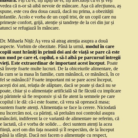
măsură.
Fiți cu ei, fiți lipiți de ei, fiți afectuoși cu ei și veți
vedea că n-or să aibă nevoie de mâncare. Așa că afecțiunea, aș
spune, este cea dea doua cauză, dacă nu prima, a obezității
infantile. Acolo e vorba de un copil trist, de un copil care nu
primește confort, grijă, atenție și tandrețe de la cei din jur și
atunci se refugiază în mâncare.
Dr. Mihaela Niță: Aș vrea să atrag atenția asupra a două
aspecte. Vorbim de obezitate. Până la urmă,
modul în care
copiii sunt hrăniți în primii doi ani de viață se pare că este
un mod pe care el, copilul, o să-l aibă pe parcursul întregii
vieți. Este extraordinar de important acest început
. Poate
să învețe foarte multe lucruri. De la obiceiurile alimentare, de
la cum se ia masa în familie, cum mănâncă, ce mănâncă, în ce
fel se mănâncă? Foarte important mi se pare acest început,
acești doi ani, relația de alăptare, dacă se poate și dacă nu se
poate, chiar și o alimentație artificială să fie făcută cu implicare
și părintele să fie responsiv și să fie atent la semnele pe care
copilul i le dă: că-i este foame, că vrea să oprească masa;
suntem foarte atenți. Alimentația se face la cerere. Niciodată
nu încercăm noi, ca părinți, să preluăm noi controlul asupra
mâncării, indiferent la ce variantă de alimentare ne referim, că
e lactată, că e vorba de solide… deci suntem atenți la acea
ființă, acel om din fața noastră și îl respectăm, de la început
până la sfârșit. Dacă noi facem o alimentație cu respect,