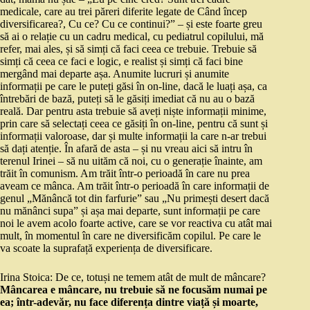
medicale, care au trei păreri diferite legate de Când încep
diversificarea?, Cu ce? Cu ce continui?” – și este foarte greu
să ai o relație cu un cadru medical, cu pediatrul copilului, mă
refer, mai ales, și să simți că faci ceea ce trebuie. Trebuie să
simți că ceea ce faci e logic, e realist și simți că faci bine
mergând mai departe așa. Anumite lucruri și anumite
informații pe care le puteți găsi în on-line, dacă le luați așa, ca
întrebări de bază, puteți să le găsiți imediat că nu au o bază
reală. Dar pentru asta trebuie să aveți niște informații minime,
prin care să selectați ceea ce găsiți în on-line, pentru că sunt și
informații valoroase, dar și multe informații la care n-ar trebui
să dați atenție. În afară de asta – și nu vreau aici să intru în
terenul Irinei – să nu uităm că noi, cu o generație înainte, am
trăit în comunism. Am trăit într-o perioadă în care nu prea
aveam ce mânca. Am trăit într-o perioadă în care informații de
genul „Mănâncă tot din farfurie” sau „Nu primești desert dacă
nu mănânci supa” și așa mai departe, sunt informații pe care
noi le avem acolo foarte active, care se vor reactiva cu atât mai
mult, în momentul în care ne diversificăm copilul. Pe care le
va scoate la suprafață experiența de diversificare.
Irina Stoica: De ce, totuși ne temem atât de mult de mâncare?
Mâncarea e mâncare, nu trebuie să ne focusăm numai pe
ea; într-adevăr, nu face diferența dintre viață și moarte,