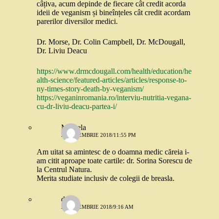
câțiva, acum depinde de fiecare cât credit acorda
ideii de veganism și bineînțeles cât credit acordam
parerilor diversilor medici.
Dr. Morse, Dr. Colin Campbell, Dr. McDougall,
Dr. Liviu Deacu
https://www.drmcdougall.com/health/education/he
alth-science/featured-articles/articles/response-to-
ny-times-story-death-by-veganism/
https://veganinromania.ro/interviu-nutritia-vegana-
cu-dr-liviu-deacu-partea-i/
Mihaela
23 NOIEMBRIE 2018/11:55 PM
Am uitat sa amintesc de o doamna medic căreia i-
am citit aproape toate cartile: dr. Sorina Sorescu de
la Centrul Natura.
Merita studiate inclusiv de colegii de breasla.
dia
24 NOIEMBRIE 2018/9:16 AM