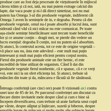
produse care au fost deja procesate de viețuitoarele în mijlocul
cărora trăim și că noi, iată, nu mai putem extrage calciul din
lapte, dar vaca poate și ni-l dă direct sintetizat, noi nu mai
putem lua Omega 3-ul din produsele vegetale, indiferent cât
Omega 3 avem în semințele de in, e degeaba. Pentru că din
produsele vegetale, omul nu-l poate absorbi și lucrul ăsta, sunt
siderată când văd că nici măcar nu este comunicat. Pe toate
așa-zisele semințe binefăcătoare sunt trecute toate beneficiile
lor și ce anume conțin – dragii mei, se pierde din vedere un
lucru esențial: degeaba îl conțin, noi nu putem să-l absorbim.
Și atunci, în contextul acesta, tot ce este de origine vegetală –
vă place sau nu, ăsta este adevărul – este mult mai puțin
interesant și mult mai puțin eficient pentru corpul nostru.
Fierul din produsele animale este un fier hemic, el este
incredibil de bine utilizat de organism. Când îi dai din
produsele vegetale fierul nonhemic, că e spanac, că e ce vreți
voi, este nici la un sfert eficiența lui. Și atunci, trebuie să
mâncăm din toate și da, mâncarea e făcută să fie sănătoasă.
Întreaga conferință (are cinci ore) poate fi vizionată
aici
contra
unei taxe de 85 de lei. Pe parcursul conferinței am discutat cu
fiecare dintre invitatele mele despre când și cum e bine să
începem diversificarea, cum trebuie să arate farfuria unui copil
pe vârste, despre alăptat și înțărcare, suzetă și biberon, despre
emoțiile legate de mâncare și multe multe alte subiecte legate