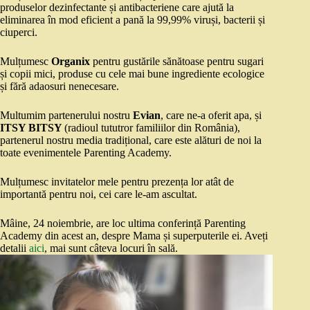
produselor dezinfectante și antibacteriene care ajută la
eliminarea în mod eficient a pană la 99,99% viruși, bacterii și
ciuperci.
Mulțumesc
Organix
pentru gustările sănătoase pentru sugari
și copii mici, produse cu cele mai bune ingrediente ecologice
și fără adaosuri nenecesare.
Multumim partenerului nostru
Evian
, care ne-a oferit apa, și
ITSY BITSY
(radioul tututror familiilor din România),
partenerul nostru media tradițional, care este alături de noi la
toate evenimentele Parenting Academy.
Mulțumesc invitatelor mele pentru prezența lor atât de
importantă pentru noi, cei care le-am ascultat.
Mâine, 24 noiembrie, are loc ultima conferință Parenting
Academy din acest an, despre Mama și superputerile ei. Aveți
detalii
aici
, mai sunt câteva locuri în sală.