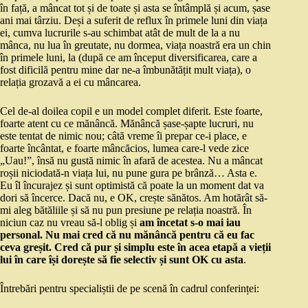
în față, a mâncat tot și de toate și asta se întâmplă și acum, șase
ani mai târziu. Deși a suferit de reflux în primele luni din viața
ei, cumva lucrurile s-au schimbat atât de mult de la a nu
mânca, nu lua în greutate, nu dormea, viața noastră era un chin
în primele luni, la (după ce am început diversificarea, care a
fost dificilă pentru mine dar ne-a îmbunătățit mult viața), o
relația grozavă a ei cu mâncarea.
Cel de-al doilea copil e un model complet diferit. Este foarte,
foarte atent cu ce mănâncă. Mănâncă șase-șapte lucruri, nu
este tentat de nimic nou; câtă vreme îi prepar ce-i place, e
foarte încântat, e foarte mâncăcios, lumea care-l vede zice
„Uau!”, însă nu gustă nimic în afară de acestea. Nu a mâncat
roșii niciodată-n viața lui, nu pune gura pe brânză… Asta e.
Eu îl încurajez și sunt optimistă că poate la un moment dat va
dori să încerce. Dacă nu, e OK, crește sănătos. Am hotărât să-
mi aleg bătăliile și să nu pun presiune pe relația noastră. În
niciun caz nu vreau să-l oblig și
am încetat s-o mai iau
personal. Nu mai cred că nu mănâncă pentru că eu fac
ceva greșit. Cred că pur și simplu este în acea etapă a vieții
lui în care își dorește să fie selectiv și sunt OK cu asta
.
Întrebări pentru specialiștii de pe scenă în cadrul conferinței: