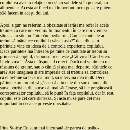
copilul va avea o relație corectă cu solidele și în general, cu
alimentele. Acesta ar fi cel mai important lucru pe care putem
să-l facem în acești doi ani.
Apoi, sigur, ne referim la obezitate și iarăși mă refer la acele
traume cu care noi venim. În momentul în care noi vrem să
știm… nu știu, ne întrebăm pediatrul „Cam ce cantitate ar
trebui să mănânce copilul la vârsta asta?” deja din start,
părintele vine cu ideea de a controla experiența copilului.
Dacă părintele mă întreabă pe mine ce cantitate ar trebui să
primească copilul, răspunsul meu este „Cât vrea! Când vrea.
Unde vrea.”. Ăsta e răspunsul corect. Dacă noi venim cu un
răspuns de grame, sau o căniță și așa mai departe, părintele ce
are? Are imaginea și are impresia că el trebuie să controleze,
că el trebuie să facă mai mult, să intervină mai mult. Deci
părintele are un rol să găsească alimente din surse bune, din
surse potrivite, din surse cât mai sănătoase, să i le pregătească
corespunzător copilului, să le pună în fața copilului, dar în rest,
copilul este cel care dictează. Și asta mi se pare cel mai
important în ceea ce privește obezitatea.
Irina Stoica: Eu sunt mai interesată de partea de psiho-