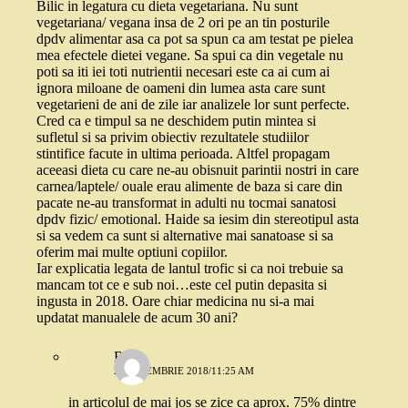
Bilic in legatura cu dieta vegetariana. Nu sunt
vegetariana/ vegana insa de 2 ori pe an tin posturile
dpdv alimentar asa ca pot sa spun ca am testat pe pielea
mea efectele dietei vegane. Sa spui ca din vegetale nu
poti sa iti iei toti nutrientii necesari este ca ai cum ai
ignora miloane de oameni din lumea asta care sunt
vegetarieni de ani de zile iar analizele lor sunt perfecte.
Cred ca e timpul sa ne deschidem putin mintea si
sufletul si sa privim obiectiv rezultatele studiilor
stintifice facute in ultima perioada. Altfel propagam
aceeasi dieta cu care ne-au obisnuit parintii nostri in care
carnea/laptele/ ouale erau alimente de baza si care din
pacate ne-au transformat in adulti nu tocmai sanatosi
dpdv fizic/ emotional. Haide sa iesim din stereotipul asta
si sa vedem ca sunt si alternative mai sanatoase si sa
oferim mai multe optiuni copiilor.
Iar explicatia legata de lantul trofic si ca noi trebuie sa
mancam tot ce e sub noi…este cel putin depasita si
ingusta in 2018. Oare chiar medicina nu si-a mai
updatat manualele de acum 30 ani?
Robo
23 NOIEMBRIE 2018/11:25 AM
in articolul de mai jos se zice ca aprox. 75% dintre