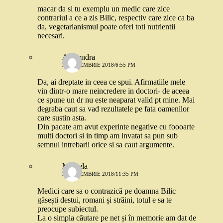
macar da si tu exemplu un medic care zice
contrariul a ce a zis Bilic, respectiv care zice ca ba
da, vegetarianismul poate oferi toti nutrientii
necesari.
Alexandra
23 NOIEMBRIE 2018/6:55 PM
Da, ai dreptate in ceea ce spui. Afirmatiile mele
vin dintr-o mare neincredere in doctori- de aceea
ce spune un dr nu este neaparat valid pt mine. Mai
degraba caut sa vad rezultatele pe fata oamenilor
care sustin asta.
Din pacate am avut experinte negative cu foooarte
multi doctori si in timp am invatat sa pun sub
semnul intrebarii orice si sa caut argumente.
Mihaela
23 NOIEMBRIE 2018/11:35 PM
Medici care sa o contrazică pe doamna Bilic
găsești destui, romani și străini, totul e sa te
preocupe subiectul.
La o simpla căutare pe net și în memorie am dat de