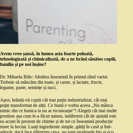
Avem vreo șansă, în lumea asta foarte poluată,
tehnologizată și chimicalizată, de a ne hrăni sănătos copiii,
familia și pe noi înșine?
Dr. Mihaela Bilic: Sănătos înseamnă în primul rând variat.
Trebuie să mâncăm din toate, și carne, și lactate, fructe,
legume, paste, semințe și nuci.
Apoi, hrăniți-vă copiii cât mai puțin industrializat, cât mai
puțin transformat de alții. Ce bună e vorba aceea „Nu mânca
nimic din ce bunica ta nu ar recunoaște”! Alegeți cât mai multe
produse așa cum le-a făcut natura, indiferent cât de ajutată este
ea acum în prezent de chimie și de tot ce înseamnă producție
mare la hectar. Luați ingrediente simple, gătiți în casă și într-
adevăr, dacă face diferența ceva, nu sunt produsele bio și eco,