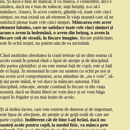
nu. Și dacă e bun de mâncat, îl va mânca, e comestibil, deci e
sănătos, dacă nu e bun de mâncat, stați liniștiți, n-o să-l
mănânce. Atunci, în acest context, gândiți-vă, toate cele cinci
simțuri, nu mai există un alt element în viața noastră care să ne
satisfacă plenar toate cele cinci simțuri.
Mâncarea este acest
element fabulos, care ne satisface toate cele cinci simțuri și
acum o avem la îndemână, o avem din belșug, o avem la
fiecare colț de stradă, în fiecare imagine
, fiecare publicitate;
este în ochii noștri, nu putem uita de ea niciodată.
Când analizăm obezitatea la copii trebuie să ne dăm seama că
acolo există în primul rând o lipsă de atenție și de disciplină
din partea părinților; și nu este numai față de copii, este și față
de ei înșiși. În momentul în care nu suntem cu ochii pe noi și
nu avem acel comportament, acea atitudine de „nu e voie”, să-
ți dai peste mână, te vei duce la mâncare automat. Fără
disciplină, educație, atenție continuă în fiecare zi din viața
noastră, dacă ne lăsăm liberi ne vom duce și ne vom băga
capul în frigider și nu mai ieșim de acolo.
Și al doilea factor, care este extrem de dureros și de important,
este lipsa de afecțiune, de atenție și de grijă reală de care are
parte copilul.
Indiferent cât de bine l-ați hrăni, dacă nu
sunteți acolo pentru copil, la modul fizic, va mânca pete