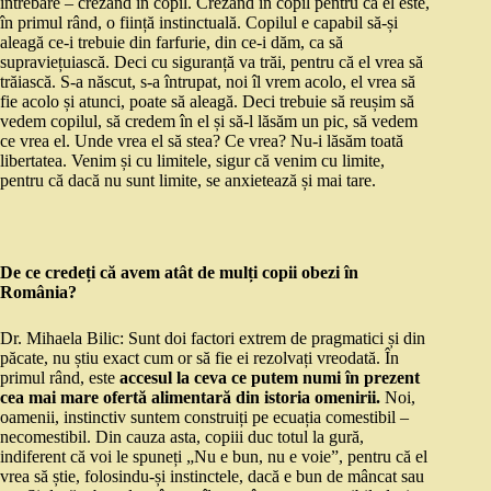
întrebare – crezând în copil. Crezând în copil pentru că el este,
în primul rând, o ființă instinctuală. Copilul e capabil să-și
aleagă ce-i trebuie din farfurie, din ce-i dăm, ca să
supraviețuiască. Deci cu siguranță va trăi, pentru că el vrea să
trăiască. S-a născut, s-a întrupat, noi îl vrem acolo, el vrea să
fie acolo și atunci, poate să aleagă. Deci trebuie să reușim să
vedem copilul, să credem în el și să-l lăsăm un pic, să vedem
ce vrea el. Unde vrea el să stea? Ce vrea? Nu-i lăsăm toată
libertatea. Venim și cu limitele, sigur că venim cu limite,
pentru că dacă nu sunt limite, se anxietează și mai tare.
De ce credeți că avem atât de mulți copii obezi în
România?
Dr. Mihaela Bilic: Sunt doi factori extrem de pragmatici și din
păcate, nu știu exact cum or să fie ei rezolvați vreodată. În
primul rând, este
accesul la ceva ce putem numi în prezent
cea mai mare ofertă alimentară din istoria omenirii.
Noi,
oamenii, instinctiv suntem construiți pe ecuația comestibil –
necomestibil. Din cauza asta, copiii duc totul la gură,
indiferent că voi le spuneți „Nu e bun, nu e voie”, pentru că el
vrea să știe, folosindu-și instinctele, dacă e bun de mâncat sau