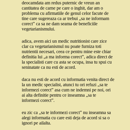
deocamdata am redus puternic de vreun an
cantitatea de carne pe care o inghit, dar am o
problema cu afirmatiile de genul celor facute de
tine care sugereaza ca ar trebui „sa ne informam
corect” ca sa ne dam seama de beneficiile
vegetarianismului.
adica, avem aici un medic nutritionist care zice
clar ca vegetarianismul nu poate furniza toti
nutrientii necesari, ceea ce pentru mine este chiar
definitia lui „a ma informa corect”, adica direct de
la specialisti care cu asta se ocupa, insa tu spui cu
seninatate ca nu esti de acord.
daca nu esti de acord cu informatia venita direct de
la un medic specialist, atunci tu ori refuzi „sa te
informezi corect” asa cum ne indemni pe noi, ori
ai alta definitie pentru ce inseamna „sa te
informezi corect”.
eu zic ca „sa te informezi corect” nu inseamna sa
alegi informatia cu care esti deja de acord si sa o
ignori pe ailalta.