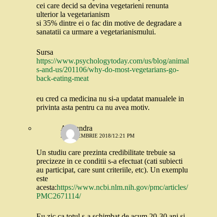
cei care decid sa devina vegetarieni renunta
ulterior la vegetarianism
si 35% dintre ei o fac din motive de degradare a
sanatatii ca urmare a vegetarianismului.
Sursa
https://www.psychologytoday.com/us/blog/animal
s-and-us/201106/why-do-most-vegetarians-go-
back-eating-meat
eu cred ca medicina nu si-a updatat manualele in
privinta asta pentru ca nu avea motiv.
Alexandra
23 NOIEMBRIE 2018/12:21 PM
Un studiu care prezinta credibilitate trebuie sa
precizeze in ce conditii s-a efectuat (cati subiecti
au participat, care sunt criteriile, etc). Un exemplu
este
acesta:
https://www.ncbi.nlm.nih.gov/pmc/articles/
PMC2671114/
Eu zic ca totul s-a schimbat de acum 20-30 ani si