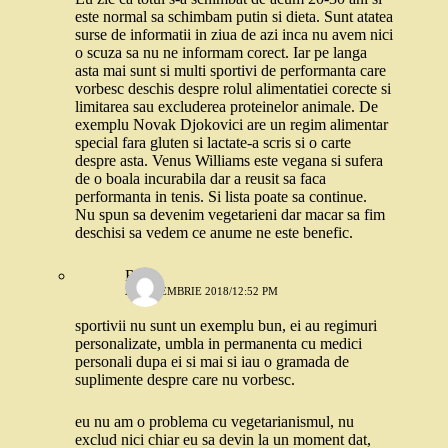
este normal sa schimbam putin si dieta. Sunt atatea
surse de informatii in ziua de azi inca nu avem nici
o scuza sa nu ne informam corect. Iar pe langa
asta mai sunt si multi sportivi de performanta care
vorbesc deschis despre rolul alimentatiei corecte si
limitarea sau excluderea proteinelor animale. De
exemplu Novak Djokovici are un regim alimentar
special fara gluten si lactate-a scris si o carte
despre asta. Venus Williams este vegana si sufera
de o boala incurabila dar a reusit sa faca
performanta in tenis. Si lista poate sa continue.
Nu spun sa devenim vegetarieni dar macar sa fim
deschisi sa vedem ce anume ne este benefic.
Robo
23 NOIEMBRIE 2018/12:52 PM
sportivii nu sunt un exemplu bun, ei au regimuri
personalizate, umbla in permanenta cu medici
personali dupa ei si mai si iau o gramada de
suplimente despre care nu vorbesc.
eu nu am o problema cu vegetarianismul, nu
exclud nici chiar eu sa devin la un moment dat,