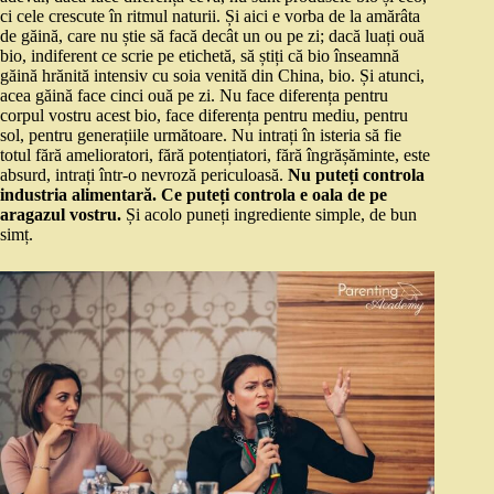
ci cele crescute în ritmul naturii. Și aici e vorba de la amărâta
de găină, care nu știe să facă decât un ou pe zi; dacă luați ouă
bio, indiferent ce scrie pe etichetă, să știți că bio înseamnă
găină hrănită intensiv cu soia venită din China, bio. Și atunci,
acea găină face cinci ouă pe zi. Nu face diferența pentru
corpul vostru acest bio, face diferența pentru mediu, pentru
sol, pentru generațiile următoare. Nu intrați în isteria să fie
totul fără amelioratori, fără potențiatori, fără îngrășăminte, este
absurd, intrați într-o nevroză periculoasă.
Nu puteți controla
industria alimentară. Ce puteți controla e oala de pe
aragazul vostru.
Și acolo puneți ingrediente simple, de bun
simț.