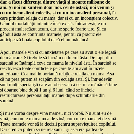
dar a făcut diferența dintre viață și moarte milioane de
ani. Și noi nu suntem doar noi, cei de astăzi; noi venim și
cu un inconștient colectiv, și cu un inconștient personal,
în
care prindem relația cu mama, dar și cu un inconștient colectiv.
Gândul mortalității infantile încă există. Într-adevăr, e un
procent mult scăzut acum, dar ne sperie foarte tare. Și cu
gândul ăsta se confruntă mamele, pentru că practic ele
anticipează boala copilului dacă el nu mănâncă.
Apoi, mamele vin și cu anxietatea pe care au avut-o ele legată
de mâncare. Și trebuie să lucrăm cu lucrul ăsta. De fapt, din
sarcină se întâmplă ceva cu mama la nivelul ăsta. În sarcină se
reactivează toate conflictele pe care le-am avut în fazele
anterioare. Cea mai importantă relație e relația cu mama. Așa
că nu prea putem să scăpăm din ecuația asta. Și, într-adevăr,
sunt mulți specialiști care au observat că cel mic mănâncă bine
și doarme bine după 1 an și 6 luni, când se încheie
restructurarea personalității mamei după schimbările din
sarcină.
Și nu e vorba despre vina mamei, nici vorbă. Nu sunt eu de
vină, cum nu e mama mea de vină, cum nu e mama ei de vină.
Toate mamele vor să ia decizii pentru supraviețuirea copilului.
Dar cred că putem să ne relaxăm – și asta era partea de