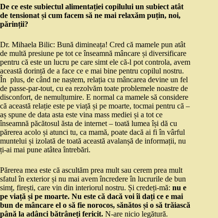
De ce este subiectul alimentației copilului un subiect atât
de tensionat și cum facem să ne mai relaxăm puțin, noi,
părinții?
Dr. Mihaela Bilic: Bună dimineața! Cred că mamele pun atât
de multă presiune pe tot ce înseamnă mâncare și diversificare
pentru că este un lucru pe care simt ele că-l pot controla, avem
această dorință de a face ce e mai bine pentru copilul nostru.
În plus, de când ne naștem, relația cu mâncarea devine un fel
de passe-par-tout, cu ea rezolvăm toate problemele noastre de
disconfort, de nemulțumire. E normal ca mamele să considere
că această relație este pe viață și pe moarte, tocmai pentru că –
aș spune de data asta este vina mass mediei și a tot ce
înseamnă păcătosul ăsta de internet – toată lumea își dă cu
părerea acolo și atunci tu, ca mamă, poate dacă ai fi în vârful
muntelui și izolată de toată această avalanșă de informații, nu
ți-ai mai pune atâtea întrebări.
Părerea mea este că ascultăm prea mult sau cerem prea mult
sfatul în exterior și nu mai avem încredere în lucrurile de bun
simț, firești, care vin din interiorul nostru. Și credeți-mă:
nu e
pe viață și pe moarte. Nu este că dacă voi îi dați ce e mai
bun de mâncare el o să fie norocos, sănătos și o să trăiască
până la adânci bătrâneți fericit.
N-are nicio legătură.