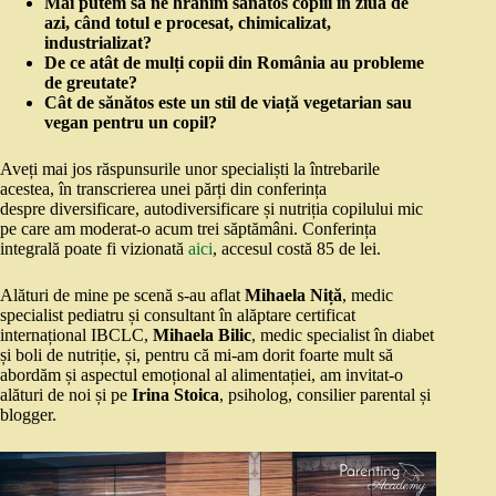
Mai putem să ne hrănim sănătos copiii în ziua de
azi, când totul e procesat, chimicalizat,
industrializat?
De ce atât de mulți copii din România au probleme
de greutate?
Cât de sănătos este un stil de viață vegetarian sau
vegan pentru un copil?
Aveți mai jos răspunsurile unor specialiști la întrebarile
acestea, în transcrierea unei părți din conferința
despre diversificare, autodiversificare și nutriția copilului mic
pe care am moderat-o acum trei săptămâni. Conferința
integrală poate fi vizionată
aici
, accesul costă 85 de lei.
Alături de mine pe scenă s-au aflat
Mihaela Niță
, medic
specialist pediatru și consultant în alăptare certificat
internațional IBCLC,
Mihaela Bilic
, medic specialist în diabet
și boli de nutriție, și, pentru că mi-am dorit foarte mult să
abordăm și aspectul emoțional al alimentației, am invitat-o
alături de noi și pe
Irina Stoica
, psiholog, consilier parental și
blogger.