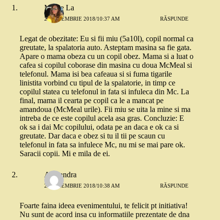
Mi Re La
23 NOIEMBRIE 2018/10:37 AM
RĂSPUNDE
Legat de obezitate: Eu si fii miu (5a10l), copil normal ca
greutate, la spalatoria auto. Asteptam masina sa fie gata.
Apare o mama obeza cu un copil obez. Mama si a luat o
cafea si copilul coborase din masina cu doua McMeal si
telefonul. Mama isi bea cafeaua si si fuma tigarile
linistita vorbind cu tipul de la spalatorie, in timp ce
copilul statea cu telefonul in fata si infuleca din Mc. La
final, mama il cearta pe copil ca le a mancat pe
amandoua (McMeal urile). Fii miu se uita la mine si ma
intreba de ce este copilul acela asa gras. Concluzie: E
ok sa i dai Mc copilului, odata pe an daca e ok ca si
greutate. Dar daca e obez si tu il tii pe scaun cu
telefonul in fata sa infulece Mc, nu mi se mai pare ok.
Saracii copii. Mi e mila de ei.
Alexandra
23 NOIEMBRIE 2018/10:38 AM
RĂSPUNDE
Foarte faina ideea evenimentului, te felicit pt initiativa!
Nu sunt de acord insa cu informatiile prezentate de dna