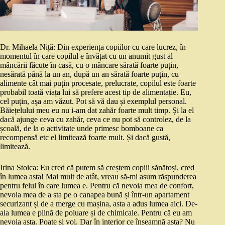
Dr. Mihaela Niță: Din experiența copiilor cu care lucrez, în
momentul în care copilul e învățat cu un anumit gust al
mâncării făcute în casă, cu o mâncare sărată foarte puțin,
nesărată până la un an, după un an sărată foarte puțin, cu
alimente cât mai puțin procesate, prelucrate, copilul este foarte
probabil toată viața lui să prefere acest tip de alimentație. Eu,
cel puțin, așa am văzut. Pot să vă dau și exemplul personal.
Băiețelului meu eu nu i-am dat zahăr foarte mult timp. Și la el
dacă ajunge ceva cu zahăr, ceva ce nu pot să controlez, de la
școală, de la o activitate unde primesc bomboane ca
recompensă etc el limitează foarte mult. Și dacă gustă,
limitează.
Irina Stoica: Eu cred că putem să creștem copiii sănătoși, cred
în lumea asta! Mai mult de atât, vreau să-mi asum răspunderea
pentru felul în care lumea e. Pentru că nevoia mea de confort,
nevoia mea de a sta pe o canapea bună și într-un apartament
securizant și de a merge cu mașina, asta a adus lumea aici. De-
aia lumea e plină de poluare și de chimicale. Pentru că eu am
nevoia asta. Poate și voi. Dar în interior ce înseamnă asta? Nu