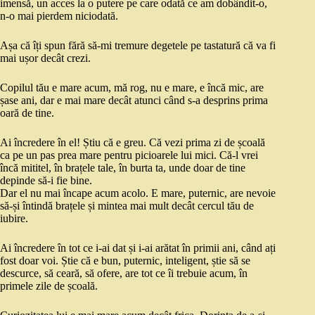
imensă, un acces la o putere pe care odată ce am dobândit-o,
n-o mai pierdem niciodată.
Așa că îți spun fără să-mi tremure degetele pe tastatură că va fi
mai ușor decât crezi.
Copilul tău e mare acum, mă rog, nu e mare, e încă mic, are
șase ani, dar e mai mare decât atunci când s-a desprins prima
oară de tine.
Ai încredere în el! Știu că e greu. Că vezi prima zi de școală
ca pe un pas prea mare pentru picioarele lui mici. Că-l vrei
încă mititel, în brațele tale, în burta ta, unde doar de tine
depinde să-i fie bine.
Dar el nu mai încape acum acolo. E mare, puternic, are nevoie
să-și întindă brațele și mintea mai mult decât cercul tău de
iubire.
Ai încredere în tot ce i-ai dat și i-ai arătat în primii ani, când ați
fost doar voi. Știe că e bun, puternic, inteligent, știe să se
descurce, să ceară, să ofere, are tot ce îi trebuie acum, în
primele zile de școală.