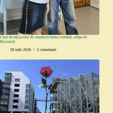
Cum învață proful de olandeză limba română, ediția de
București
28 iulie 2026
2 comentarii