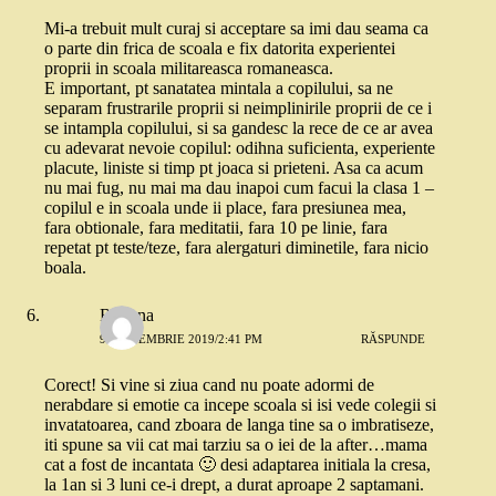
Mi-a trebuit mult curaj si acceptare sa imi dau seama ca
o parte din frica de scoala e fix datorita experientei
proprii in scoala militareasca romaneasca.
E important, pt sanatatea mintala a copilului, sa ne
separam frustrarile proprii si neimplinirile proprii de ce i
se intampla copilului, si sa gandesc la rece de ce ar avea
cu adevarat nevoie copilul: odihna suficienta, experiente
placute, liniste si timp pt joaca si prieteni. Asa ca acum
nu mai fug, nu mai ma dau inapoi cum facui la clasa 1 –
copilul e in scoala unde ii place, fara presiunea mea,
fara obtionale, fara meditatii, fara 10 pe linie, fara
repetat pt teste/teze, fara alergaturi diminetile, fara nicio
boala.
Roxana
9 SEPTEMBRIE 2019/2:41 PM
RĂSPUNDE
Corect! Si vine si ziua cand nu poate adormi de
nerabdare si emotie ca incepe scoala si isi vede colegii si
invatatoarea, cand zboara de langa tine sa o imbratiseze,
iti spune sa vii cat mai tarziu sa o iei de la after…mama
cat a fost de incantata 🙂 desi adaptarea initiala la cresa,
la 1an si 3 luni ce-i drept, a durat aproape 2 saptamani.