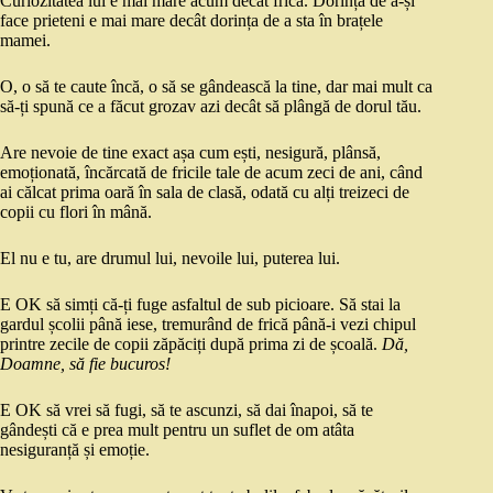
Curiozitatea lui e mai mare acum decât frica. Dorința de a-și
face prieteni e mai mare decât dorința de a sta în brațele
mamei.
O, o să te caute încă, o să se gândească la tine, dar mai mult ca
să-ți spună ce a făcut grozav azi decât să plângă de dorul tău.
Are nevoie de tine exact așa cum ești, nesigură, plânsă,
emoționată, încărcată de fricile tale de acum zeci de ani, când
ai călcat prima oară în sala de clasă, odată cu alți treizeci de
copii cu flori în mână.
El nu e tu, are drumul lui, nevoile lui, puterea lui.
E OK să simți că-ți fuge asfaltul de sub picioare. Să stai la
gardul școlii până iese, tremurând de frică până-i vezi chipul
printre zecile de copii zăpăciți după prima zi de școală.
Dă,
Doamne, să fie bucuros!
E OK să vrei să fugi, să te ascunzi, să dai înapoi, să te
gândești că e prea mult pentru un suflet de om atâta
nesiguranță și emoție.