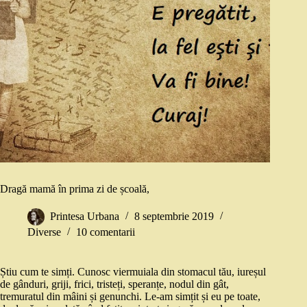
Dragă mamă în prima zi de școală,
Printesa Urbana
8 septembrie 2019
Diverse
10 comentarii
Știu cum te simți. Cunosc viermuiala din stomacul tău, iureșul
de gânduri, griji, frici, tristeți, speranțe, nodul din gât,
tremuratul din mâini și genunchi. Le-am simțit și eu pe toate,