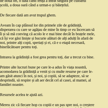
de două ori, o dată când fetița a intrat singură pe culoarul
școlii, a doua oară când a urmat-o și băiețelul.
De fiecare dată am avut trupul ghem.
Aveam în cap plânsul lor din primele zile de grădiniță,
disperarea cu care se agățau de mine în timp ce eu încercam să
îi și să mă conving că acolo le e mai bine decât în brațele mele,
că își vor găsi liniște și bucurie alături de alți adulți în afară de
noi, printre alți copii, speriați și ei, că e o etapă necesară,
binefăcătoare pentru toți.
Intrarea la grădiniță a fost grea pentru toți, dar a trecut cu bine.
Printre alte lucruri bune pe care le-a adus în viața noastră,
acomodarea la grădiniță a venit și cu multe resurse pe care le-
am găsit atunci în noi, și noi, și copiii, să se adapteze, să se
desprindă, să respire și alt aer decât cel al casei, al mamei, al
familiei noastre.
Resursele acelea te ajută azi.
Mereu zic că fiecare hop cu copiii e un pas spre noi, o creștere