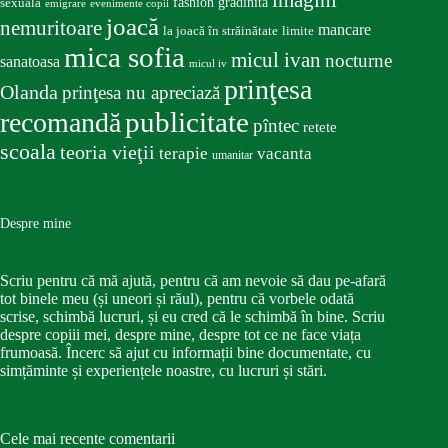
imagini
fashion
gradinita
sexuala
emigrare
evenimente copii
joacă
nemuritoare
mancare
la joacă în străinătate
limite
mica sofia
micul ivan
nocturne
sanatoasa
micul iv
prinţesa
Olanda
prinţesa nu apreciază
publicitate
recomandă
pîntec
retete
scoala
teoria vieţii
terapie
vacanta
umanitar
Despre mine
Scriu pentru că mă ajută, pentru că am nevoie să dau pe-afară
tot binele meu (și uneori și răul), pentru că vorbele odată
scrise, schimbă lucruri, și eu cred că le schimbă în bine. Scriu
despre copiii mei, despre mine, despre tot ce ne face viața
frumoasă. Încerc să ajut cu informații bine documentate, cu
simțăminte și experiențele noastre, cu lucruri și stări.
Cele mai recente comentarii