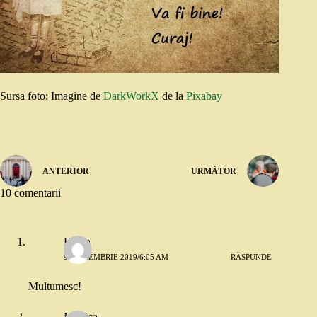
Sursa foto: Imagine de
DarkWorkX
de la
Pixabay
ANTERIOR
URMĂTOR
10 comentarii
Hotea
9 SEPTEMBRIE 2019/6:05 AM
RĂSPUNDE
Multumesc!
Monica