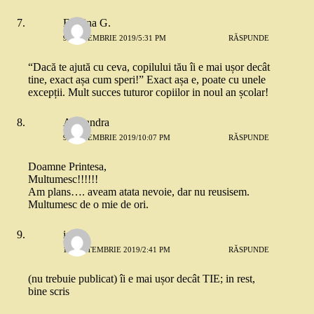
Evelina G.
9 SEPTEMBRIE 2019/5:31 PM
RĂSPUNDE
“Dacă te ajută cu ceva, copilului tău îi e mai ușor decât
tine, exact așa cum speri!” Exact așa e, poate cu unele
excepții. Mult succes tuturor copiilor in noul an școlar!
Alexandra
9 SEPTEMBRIE 2019/10:07 PM
RĂSPUNDE
Doamne Printesa,
Multumesc!!!!!!
Am plans…. aveam atata nevoie, dar nu reusisem.
Multumesc de o mie de ori.
isis
10 SEPTEMBRIE 2019/2:41 PM
RĂSPUNDE
(nu trebuie publicat) îi e mai ușor decât TIE; in rest,
bine scris