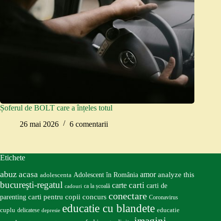
Șoferul de BOLT care a înțeles totul
26 mai 2026
6 comentarii
Etichete
abuz
acasa
amor
Adolescent în România
analyze this
adolescenta
bucureşti-regatul
carte
carti
carti de
ca la școală
cadouri
conectare
carti pentru copii
concurs
parenting
Coronavirus
educatie cu blandete
educatie
cuplu
delicatese
depresie