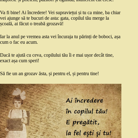
Va fi bine! Ai încredere!
Vei supraviețui și tu ca mine, ba chiar
vei ajunge să te bucuri de asta: gata, copilul tău merge la
școală, ai făcut o treabă grozavă!
Iar la anul pe vremea asta vei încuraja tu părinți de boboci, așa
cum o fac eu acum.
Dacă te ajută cu ceva, copilului tău îi e mai ușor decât tine,
exact așa cum speri!
Să fie un an grozav ăsta, și pentru el, și pentru tine!