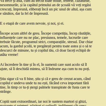
Va trece și asta, cum au trecut toate bolile, febrele, căzăturile,
nesomnurile, și la capătul primului an de școală vă veți regăsi
crescuți, împreună, eliberați încă un pic unul de altul, așa cum
e sănătos, dar la fel de împreună.
E o etapă de care avem nevoie, și noi, și ei.
Începe acum altfel de greu. Începe competiția, încep răutățile,
influențele care nu ne plac, presiunea, temele, lucrurile care
trebuie făcute, programul strict, comparațiile, stresul. Dar chiar
acum, la gardul școlii, te pregătești pentru toate astea și o să te
descurci de minune, tu și copilul tău, că doar faceți echipă de
atâta vreme!
Ai încredere în tine și în el, în oamenii care sunt acolo să îl
ajute, să îi deschidă mintea, să îl îndrume așa cum tu nu poți.
Știu sigur că va fi bine, știu și că e greu de crezut acum, când
copilul e undeva unde tu nu ești, făcând ceva important fără
tine, în timp ce tu-ți ștergi palmele transpirate de fusta care te
strânge.
Copiii sunt extraordinari, iar noi le suntem martori și ghizi,
majorete și prieteni, păzitori și oglindă, indiferent cât cresc.