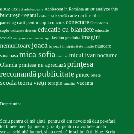
abuz
acasa
amor
Adolescent în România
analyze this
adolescenta
bucureşti-regatul
carte
carti
carti de
ca la școală
cadouri
conectare
carti pentru copii
concurs
parenting
Coronavirus
educatie cu blandete
educatie
cuplu
delicatese
depresie
imagini
fashion
gradinita
sexuala
emigrare
evenimente copii
joacă
nemuritoare
mancare
la joacă în străinătate
limite
mica sofia
micul ivan
nocturne
sanatoasa
micul iv
prinţesa
Olanda
prinţesa nu apreciază
publicitate
recomandă
pîntec
retete
scoala
teoria vieţii
terapie
vacanta
umanitar
Despre mine
Scriu pentru că mă ajută, pentru că am nevoie să dau pe-afară
tot binele meu (și uneori și răul), pentru că vorbele odată
scrise, schimbă lucruri, și eu cred că le schimbă în bine. Scriu