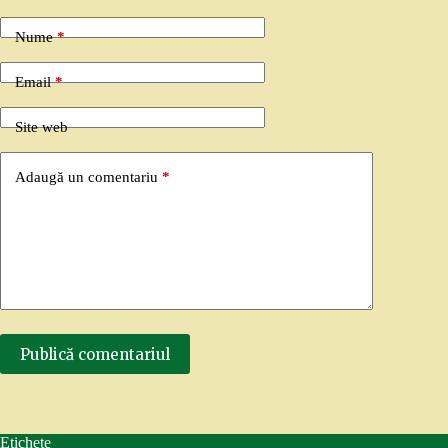
Nume
*
Email
*
Site web
Adaugă un comentariu
*
Publică comentariul
Etichete