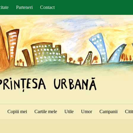
itate
Parteneri
Contact
ă
Copiii mei
Cartile mele
Utile
Umor
Campanii
Citi