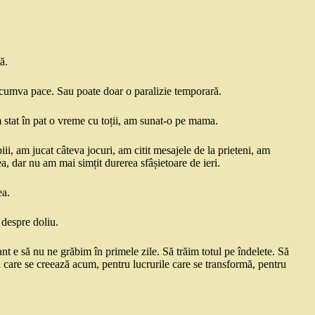
ă.
a cumva pace. Sau poate doar o paralizie temporară.
 stat în pat o vreme cu toții, am sunat-o pe mama.
i, am jucat câteva jocuri, am citit mesajele de la prieteni, am
a, dar nu am mai simțit durerea sfâșietoare de ieri.
ea.
despre doliu.
t e să nu ne grăbim în primele zile. Să trăim totul pe îndelete. Să
are se creează acum, pentru lucrurile care se transformă, pentru