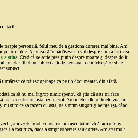
entarii
 de terapie personală, felul meu de a gestiona durerea mai bine. Am
doar pentru mine. Aș vrea să împărtășesc cu voi despre cum a fost cea
s-a stins
. Cred că se scrie prea puțin despre moarte și despre doliu,
imilare, dar fiind un subiect atât de personal, de înfricoșător și de
est subiect.
 că urmăresc ce trăiesc aproape ca pe un documentar, din afară.
, odată ca să nu mai îngrop nimic (pentru că știu că asta nu face
să pot scrie despre asta pentru voi. Am înțeles din ultimele voastre
și nu știm ce să facem cu asta, ne simțim singuri și neînțeleși, când,
ze vechi, am vorbit mult cu mama, am ascultat muzică, am aprins
acă i-a fost frică, dacă a simțit eliberare sau durere. Am stat mult