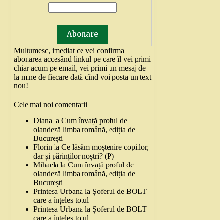
Mulțumesc, imediat ce vei confirma
abonarea accesând linkul pe care îl vei primi
chiar acum pe email, vei primi un mesaj de
la mine de fiecare dată cînd voi posta un text
nou!
Cele mai noi comentarii
Diana
la
Cum învață proful de
olandeză limba română, ediția de
București
Florin
la
Ce lăsăm moștenire copiilor,
dar și părinților noștri? (P)
Mihaela
la
Cum învață proful de
olandeză limba română, ediția de
București
Printesa Urbana
la
Șoferul de BOLT
care a înțeles totul
Printesa Urbana
la
Șoferul de BOLT
care a înțeles totul