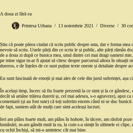
A doua zi fără ea
Printesa Urbana
13 noiembrie 2021
Diverse
30 com
Știu că poate părea ciudat că scriu public despre asta, dar e forma mea
nevoie să scriu. Unele părți din ce scriu le și public, alte părți rămân 
de a doua zi după ce bunica mea, unul dintre cei mai dragi oameni mie,
pe mine sigur m-ar fi ajutat să citesc despre parcursul altora în situații s
dureros, e de înțeles de ce sunt puține texte oneste și detaliate despre ac
Eu sunt fascinată de emoții și mai ales de cele din jurul suferinței, așa
În același timp, încerc să fiu foarte prezentă la ce simt și la ce gândesc
decât să amâne trăirea durerii și, cel mai adesea, s-o agraveze), apoi ca 
comentarii (și au fost sute) că toți suferim enorm când ni se duc bunicii 
de fapt, suntem atât de mulți care simt aceleași lucruri.
Ieri am plâns foarte mult, am plâns în hohote, în tăcere, am răsfoit po
lumânări, m-am gândit mult la ea, la cum s-a simțit în ultimele ei clipe, d
cu ochii închiși, să mi-o amintesc cât mai bine.