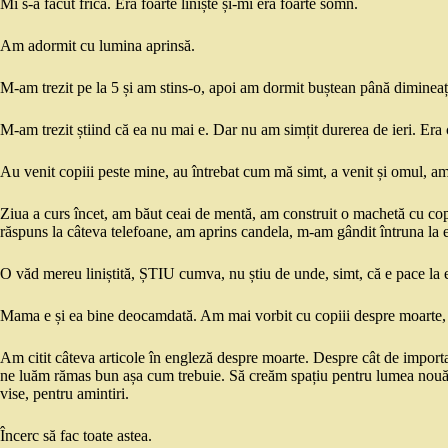
Mi s-a făcut frică. Era foarte liniște și-mi era foarte somn.
Am adormit cu lumina aprinsă.
M-am trezit pe la 5 și am stins-o, apoi am dormit buștean până dimineaț
M-am trezit știind că ea nu mai e. Dar nu am simțit durerea de ieri. Er
Au venit copiii peste mine, au întrebat cum mă simt, a venit și omul, am
Ziua a curs încet, am băut ceai de mentă, am construit o machetă cu copii
răspuns la câteva telefoane, am aprins candela, m-am gândit întruna la e
O văd mereu liniștită, ȘTIU cumva, nu știu de unde, simt, că e pace la 
Mama e și ea bine deocamdată. Am mai vorbit cu copiii despre moarte, 
Am citit câteva articole în engleză despre moarte. Despre cât de importan
ne luăm rămas bun așa cum trebuie. Să creăm spațiu pentru lumea nouă c
vise, pentru amintiri.
Încerc să fac toate astea.