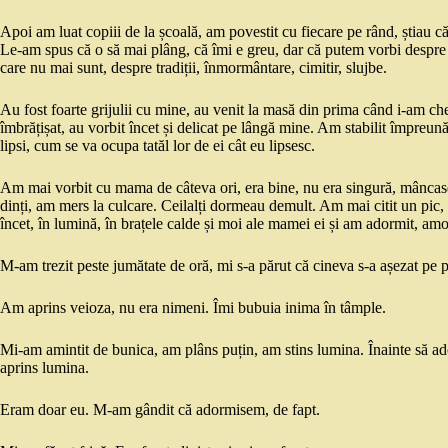
Apoi am luat copiii de la școală, am povestit cu fiecare pe rând, știau că
Le-am spus că o să mai plâng, că îmi e greu, dar că putem vorbi despre a
care nu mai sunt, despre tradiții, înmormântare, cimitir, slujbe.
Au fost foarte grijulii cu mine, au venit la masă din prima când i-am c
îmbrățișat, au vorbit încet și delicat pe lângă mine. Am stabilit împreun
lipsi, cum se va ocupa tatăl lor de ei cât eu lipsesc.
Am mai vorbit cu mama de câteva ori, era bine, nu era singură, mâncase
dinți, am mers la culcare. Ceilalți dormeau demult. Am mai citit un pi
încet, în lumină, în brațele calde și moi ale mamei ei și am adormit, amor
M-am trezit peste jumătate de oră, mi s-a părut că cineva s-a așezat pe 
Am aprins veioza, nu era nimeni. Îmi bubuia inima în tâmple.
Mi-am amintit de bunica, am plâns puțin, am stins lumina. Înainte să ado
aprins lumina.
Eram doar eu. M-am gândit că adormisem, de fapt.