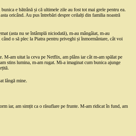
 bunica e bătrână și că ultimele zile au fost tot mai grele pentru ea.
sta oricând. Au pus întrebări despre ceilalți din familia noastră
hemat (asta nu se întâmplă niciodată), m-au mângâiat, m-au
ă când o să plec la Piatra pentru priveghi și înmormântare, cât voi
. M-am uitat la ceva pe Netflix, am plâns iar cât m-am spălat pe
c, am stins lumina, m-am rugat. Mi-a imaginat cum bunica ajunge
țită.
pat lângă mine.
rm iar, am simțit ca o răsuflare pe frunte. M-am ridicat în fund, am