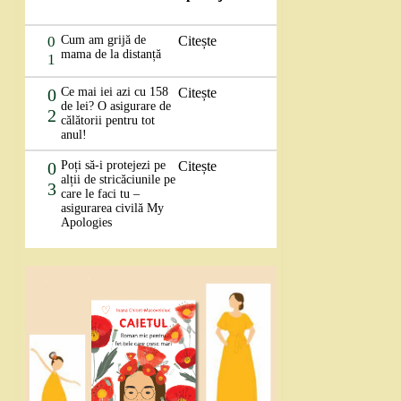
0
Cum am grijă de
Citește
mama de la distanță
1
0
Ce mai iei azi cu 158
Citește
de lei? O asigurare de
2
călătorii pentru tot
anul!
0
Poți să-i protejezi pe
Citește
alții de stricăciunile pe
3
care le faci tu –
asigurarea civilă My
Apologies