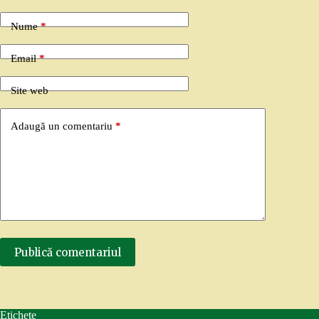
Nume
*
Email
*
Site web
Adaugă un comentariu
*
Publică comentariul
Etichete