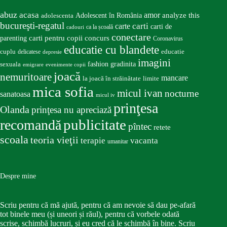
abuz
acasa
amor
Adolescent în România
analyze this
adolescenta
bucureşti-regatul
carte
carti
carti de
ca la școală
cadouri
conectare
carti pentru copii
concurs
parenting
Coronavirus
educatie cu blandete
educatie
cuplu
delicatese
depresie
imagini
fashion
gradinita
sexuala
emigrare
evenimente copii
joacă
nemuritoare
mancare
la joacă în străinătate
limite
mica sofia
micul ivan
nocturne
sanatoasa
micul iv
prinţesa
Olanda
prinţesa nu apreciază
publicitate
recomandă
pîntec
retete
scoala
teoria vieţii
terapie
vacanta
umanitar
Despre mine
Scriu pentru că mă ajută, pentru că am nevoie să dau pe-afară
tot binele meu (și uneori și răul), pentru că vorbele odată
scrise, schimbă lucruri, și eu cred că le schimbă în bine. Scriu