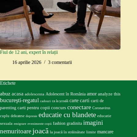
Fiul de 12 ani, expert în relații
16 aprilie 2026
3 comentarii
Etichete
abuz
acasa
amor
Adolescent în România
analyze this
adolescenta
bucureşti-regatul
carte
carti
carti de
ca la școală
cadouri
conectare
carti pentru copii
concurs
parenting
Coronavirus
educatie cu blandete
educatie
cuplu
delicatese
depresie
imagini
fashion
gradinita
sexuala
emigrare
evenimente copii
joacă
nemuritoare
mancare
la joacă în străinătate
limite