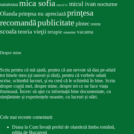
mica sofia
micul ivan
nocturne
sanatoasa
micul iv
prinţesa
Olanda
prinţesa nu apreciază
publicitate
recomandă
pîntec
retete
scoala
teoria vieţii
terapie
vacanta
umanitar
Despre mine
Scriu pentru că mă ajută, pentru că am nevoie să dau pe-afară
tot binele meu (și uneori și răul), pentru că vorbele odată
scrise, schimbă lucruri, și eu cred că le schimbă în bine. Scriu
despre copiii mei, despre mine, despre tot ce ne face viața
frumoasă. Încerc să ajut cu informații bine documentate, cu
simțăminte și experiențele noastre, cu lucruri și stări.
Cele mai recente comentarii
Diana
la
Cum învață proful de olandeză limba română,
ediția de București