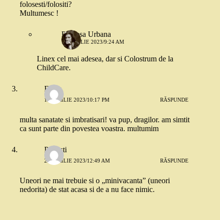
folosesti/folositi?
Multumesc !
Printesa Urbana
13 APRILIE 2023/9:24 AM
Linex cel mai adesea, dar si Colostrum de la
ChildCare.
Elena
12 APRILIE 2023/10:17 PM
RĂSPUNDE
multa sanatate si imbratisari! va pup, dragilor. am simtit
ca sunt parte din povestea voastra. multumim
Ploiesti
20 APRILIE 2023/12:49 AM
RĂSPUNDE
Uneori ne mai trebuie si o „minivacanta” (uneori
nedorita) de stat acasa si de a nu face nimic.