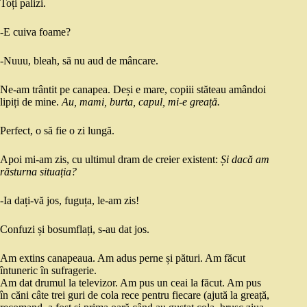
Toți palizi.
-E cuiva foame?
-Nuuu, bleah, să nu aud de mâncare.
Ne-am trântit pe canapea. Deși e mare, copiii stăteau amândoi
lipiți de mine.
Au, mami, burta, capul, mi-e greață.
Perfect, o să fie o zi lungă.
Apoi mi-am zis, cu ultimul dram de creier existent:
Și dacă am
răsturna situația?
-Ia dați-vă jos, fuguța, le-am zis!
Confuzi și bosumflați, s-au dat jos.
Am extins canapeaua. Am adus perne și pături. Am făcut
întuneric în sufragerie.
Am dat drumul la televizor. Am pus un ceai la făcut. Am pus
în căni câte trei guri de cola rece pentru fiecare (ajută la greață,