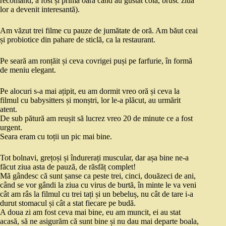
recomand, a fost și prima oară când au gustat cola, brusc ziua
lor a devenit interesantă).
Am văzut trei filme cu pauze de jumătate de oră. Am băut ceai
și probiotice din pahare de sticlă, ca la restaurant.
Pe seară am ronțăit și ceva covrigei puși pe farfurie, în formă
de meniu elegant.
Pe alocuri s-a mai ațipit, eu am dormit vreo oră și ceva la
filmul cu babysitters și monștri, lor le-a plăcut, au urmărit
atent.
De sub pătură am reușit să lucrez vreo 20 de minute ce a fost
urgent.
Seara eram cu toții un pic mai bine.
Tot bolnavi, grețoși și îndurerați muscular, dar așa bine ne-a
făcut ziua asta de pauză, de răsfăț complet!
Mă gândesc că sunt șanse ca peste trei, cinci, douăzeci de ani,
când se vor gândi la ziua cu virus de burtă, în minte le va veni
cât am râs la filmul cu trei tați și un bebeluș, nu cât de tare i-a
durut stomacul și cât a stat fiecare pe budă.
A doua zi am fost ceva mai bine, eu am muncit, ei au stat
acasă, să ne asigurăm că sunt bine și nu dau mai departe boala,