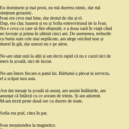
Eu dormisem și mai prost, nu mă durerea nimic, dar mă
simțeam groaznic.
Ivan era ceva mai bine, dar destul de rău și el.
Dap, era clar, luasem și eu și Sofia enterovirusul de la Ivan.
Nu e ceva cu care să fim obișnuiti, e a doua oară în viață când
ne lovește și prima în ultimii cinci ani. De asemenea, treburile
cu burta sunt cele mai neplăcute, am alege oricând tuse și
dureri în gât, dar uneori nu e pe alese.
Ne-am uitat unii la alții și am decis rapid că nu e cazul nici de
mers la școală, nici de lucrat.
Ne-am întors fiecare-n patul lui. Bărbatul a plecat la serviciu,
el a scăpat tura asta.
Am dat mesaje la școală să anunț, am anulat întâlnirile, am
anunțat că întârzii cu ce aveam de trimis. Și am adormit.
M-am trezit peste două ore cu durere de toate.
Sofia era praf, citea în pat.
Ivan moșmondea la magnetice.