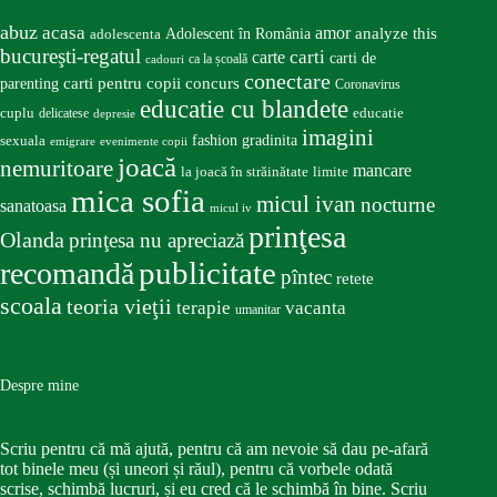
abuz
acasa
amor
Adolescent în România
analyze this
adolescenta
bucureşti-regatul
carte
carti
carti de
ca la școală
cadouri
conectare
carti pentru copii
concurs
parenting
Coronavirus
educatie cu blandete
educatie
cuplu
delicatese
depresie
imagini
fashion
gradinita
sexuala
emigrare
evenimente copii
joacă
nemuritoare
mancare
la joacă în străinătate
limite
mica sofia
micul ivan
nocturne
sanatoasa
micul iv
prinţesa
Olanda
prinţesa nu apreciază
publicitate
recomandă
pîntec
retete
scoala
teoria vieţii
terapie
vacanta
umanitar
Despre mine
Scriu pentru că mă ajută, pentru că am nevoie să dau pe-afară
tot binele meu (și uneori și răul), pentru că vorbele odată
scrise, schimbă lucruri, și eu cred că le schimbă în bine. Scriu