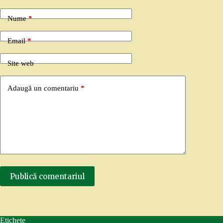
Nume
*
Email
*
Site web
Adaugă un comentariu
*
Publică comentariul
Etichete