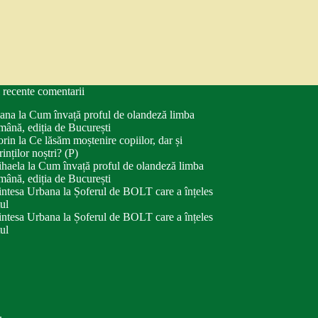
 recente comentarii
ana
la
Cum învață proful de olandeză limba
mână, ediția de București
orin
la
Ce lăsăm moștenire copiilor, dar și
rinților noștri? (P)
haela
la
Cum învață proful de olandeză limba
mână, ediția de București
intesa Urbana
la
Șoferul de BOLT care a înțeles
tul
intesa Urbana
la
Șoferul de BOLT care a înțeles
tul
.