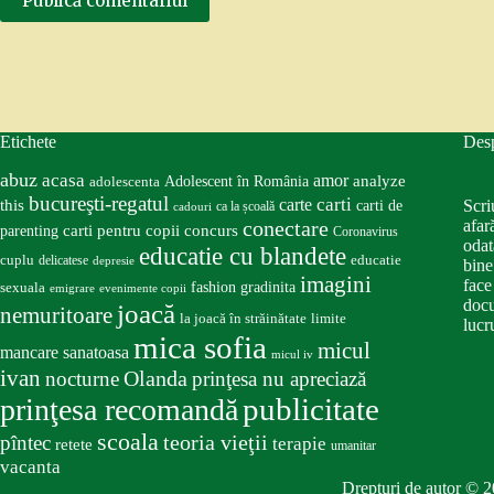
Publică comentariul
Etichete
Des
abuz
acasa
amor
Adolescent în România
analyze
adolescenta
bucureşti-regatul
carte
carti
this
Scri
carti de
ca la școală
cadouri
conectare
afar
carti pentru copii
concurs
parenting
Coronavirus
odat
educatie cu blandete
educatie
cuplu
delicatese
depresie
bine
imagini
face
fashion
gradinita
sexuala
emigrare
evenimente copii
docu
joacă
nemuritoare
la joacă în străinătate
limite
lucru
mica sofia
micul
mancare sanatoasa
micul iv
ivan
nocturne
Olanda
prinţesa nu apreciază
publicitate
prinţesa recomandă
scoala
teoria vieţii
pîntec
terapie
retete
umanitar
vacanta
Drepturi de autor © 2