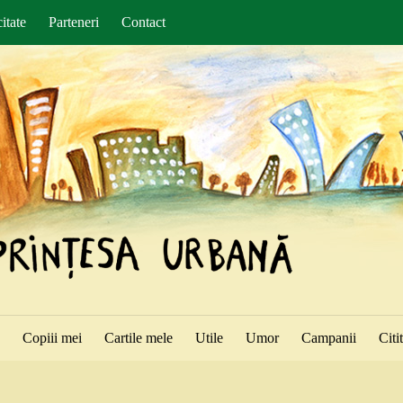
itate
Parteneri
Contact
ă
Copiii mei
Cartile mele
Utile
Umor
Campanii
Citi