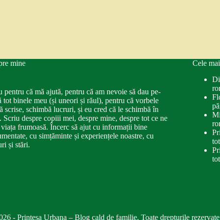
pre mine
Cele mai
Di
ro
u pentru că mă ajută, pentru că am nevoie să dau pe-
Fl
ă tot binele meu (și uneori și răul), pentru că vorbele
pă
ă scrise, schimbă lucruri, și eu cred că le schimbă în
Mi
. Scriu despre copiii mei, despre mine, despre tot ce ne
ro
 viața frumoasă. Încerc să ajut cu informații bine
Pr
mentate, cu simțăminte și experiențele noastre, cu
to
ri și stări.
Pr
to
026 - Printesa Urbana – Blog cald de familie. Toate drepturile rezervate