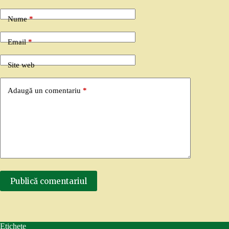
Nume
*
Email
*
Site web
Adaugă un comentariu
*
Publică comentariul
Etichete