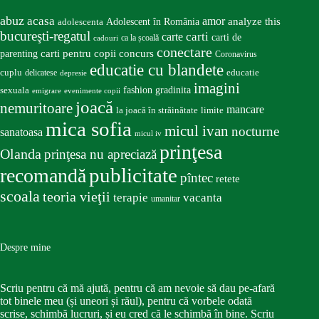
abuz
acasa
amor
Adolescent în România
analyze this
adolescenta
bucureşti-regatul
carte
carti
carti de
ca la școală
cadouri
conectare
carti pentru copii
concurs
parenting
Coronavirus
educatie cu blandete
educatie
cuplu
delicatese
depresie
imagini
fashion
gradinita
sexuala
emigrare
evenimente copii
joacă
nemuritoare
mancare
la joacă în străinătate
limite
mica sofia
micul ivan
nocturne
sanatoasa
micul iv
prinţesa
Olanda
prinţesa nu apreciază
publicitate
recomandă
pîntec
retete
scoala
teoria vieţii
terapie
vacanta
umanitar
Despre mine
Scriu pentru că mă ajută, pentru că am nevoie să dau pe-afară
tot binele meu (și uneori și răul), pentru că vorbele odată
scrise, schimbă lucruri, și eu cred că le schimbă în bine. Scriu