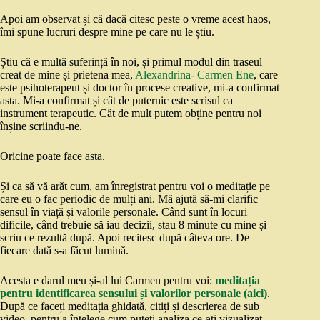
Apoi am observat și că dacă citesc peste o vreme acest haos,
îmi spune lucruri despre mine pe care nu le știu.
Știu că e multă suferință în noi, și primul modul din traseul
creat de mine și prietena mea,
Alexandrina- Carmen Ene
, care
este psihoterapeut și doctor în procese creative, mi-a confirmat
asta. Mi-a confirmat și cât de puternic este scrisul ca
instrument terapeutic. Cât de mult putem obține pentru noi
înșine scriindu-ne.
Oricine poate face asta.
Și ca să vă arăt cum, am înregistrat pentru voi o meditație pe
care eu o fac periodic de mulți ani. Mă ajută să-mi clarific
sensul în viață și valorile personale. Când sunt în locuri
dificile, când trebuie să iau decizii, stau 8 minute cu mine și
scriu ce rezultă după. Apoi recitesc după câteva ore. De
fiecare dată s-a făcut lumină.
Acesta e darul meu și-al lui Carmen pentru voi:
meditația
pentru identificarea sensului și valorilor personale (aici)
.
După ce faceți meditația ghidată, citiți și descrierea de sub
video, pentru a înțelege cum puteți analiza ce-ați vizualizat.