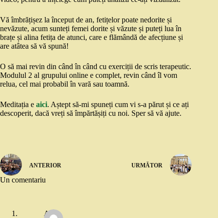
Vă îmbrățișez la început de an, fetițelor poate nedorite și
nevăzute, acum sunteți femei dorite și văzute și puteți lua în
brațe și alina fetița de atunci, care e flămândă de afecțiune și
are atâtea să vă spună!
O să mai revin din când în când cu exerciții de scris terapeutic.
Modulul 2 al grupului online e complet, revin când îl vom
relua, cel mai probabil în vară sau toamnă.
Meditația e
aici
. Aștept să-mi spuneți cum vi s-a părut și ce ați
descoperit, dacă vreți să împărtășiți cu noi. Sper să vă ajute.
ANTERIOR
URMĂTOR
Un comentariu
Ana