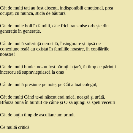
Cât de mulți tați au fost absenți, indisponibili emoțional, prea
ocupați cu munca, sticla de băutură
Cât de multe boli în familii, câte frici transmise orbește din
generație în generație,
Cât
de multă suferință nerostită, însingurare și lipsă de
conexiune reală au existat în familiile noastre, în copilăriile
noastre!
Cât de mulți bunici ne-au fost părinți la țară, în timp ce părinții
încercau să supraviețuiască la oraș
Cât de multă presiune pe note, pe Cât a luat colegul,
Cât de mulți Când te-ai născut erai mică, neagră și urâtă,
Brânză bună în burduf de câine și O să ajungi să speli veceuri
Cât de puțin timp de ascultare am primit
Ce multă critică