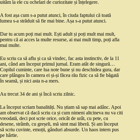
uităm la ele cu ochelari de curiozitate și înțelegere.
A fost așa cum s-a putut atunci, în ciuda faptului că toată
lumea s-a străduit să fie mai bine. Așa s-a putut atunci.
Dar tu acum poți mai mult. Ești adult și poți mult mai mult,
pentru că ai acces la multe resurse, ai mai mult timp, poți afla
mai multe.
Eu scriu ca să aflu și ca să vindec, fac asta instinctiv, de la 11
ani, când am început primul jurnal. Eram atât de singură…
Copilul cuminte, care lua note bune și nu deschidea gura, dar
care plângea în camera ei și-și făcea rău fizic ca să fie băgată
în seamă, și nici asta n-a mers.
Au trecut 34 de ani și încă scriu zilnic.
La început scriam banalități. Nu știam să sap mai adânc. Apoi
am observat că dacă scriu ca și cum nimeni altcineva nu va citi
vreodată, deci pot scrie orice, oricât de urât, cu pete, cu
desene, strâmb, cu greșeli, mă simt mai liberă. Și am început
să scriu cuvinte, emoții, gânduri absurde. Un haos intern pus
pe hârtie.