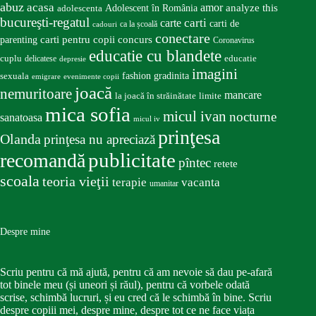
abuz
acasa
amor
Adolescent în România
analyze this
adolescenta
bucureşti-regatul
carte
carti
carti de
ca la școală
cadouri
conectare
carti pentru copii
concurs
parenting
Coronavirus
educatie cu blandete
educatie
cuplu
delicatese
depresie
imagini
fashion
gradinita
sexuala
emigrare
evenimente copii
joacă
nemuritoare
mancare
la joacă în străinătate
limite
mica sofia
micul ivan
nocturne
sanatoasa
micul iv
prinţesa
Olanda
prinţesa nu apreciază
publicitate
recomandă
pîntec
retete
scoala
teoria vieţii
terapie
vacanta
umanitar
Despre mine
Scriu pentru că mă ajută, pentru că am nevoie să dau pe-afară
tot binele meu (și uneori și răul), pentru că vorbele odată
scrise, schimbă lucruri, și eu cred că le schimbă în bine. Scriu
despre copiii mei, despre mine, despre tot ce ne face viața