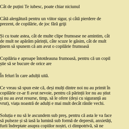
Cât de puțini Te iubesc, poate chiar niciunul
Câtă alergătură pentru un viitor sigur, și câtă pierdere de
prezent, de copilărie, de joc fără griji
Și cu toate astea, cât de multe clipe frumoase ne amintim, cât
de mult ne apărăm părinții, câte scuze le găsim, cât de mult
ținem să spunem că am avut o copilărie frumoasă
Copilăria e aproape întotdeauna frumoasă, pentru că un copil
știe să se bucure de orice are
În feluri în care adulții uită.
Ce vreau să spun este că, deși mulți dintre noi nu au primit în
copilărie ce-ar fi avut nevoie, pentru că părinții lor nu au știut
și nu au avut resurse, timp, să le ofere (deși cu siguranță au
vrut), viața noastră de adulți e mai mult decât rănile vechi.
Soluția e nu să le ascundem sub preș, pentru că asta le va face
să pulseze și să iasă la lumină sub formă de depresii, anxietăți,
furii îndreptate asupra copiilor noștri, ci dimpotrivă, să ne