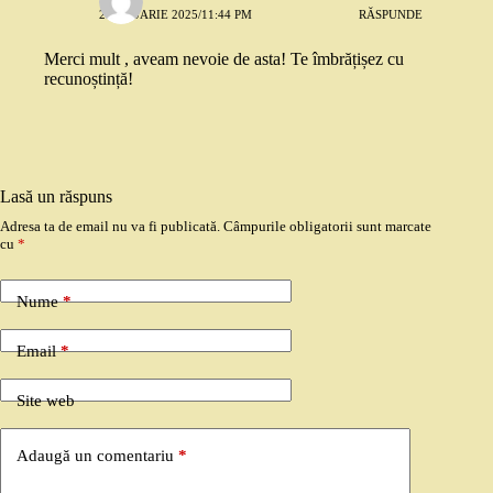
2 IANUARIE 2025/11:44 PM
RĂSPUNDE
Merci mult , aveam nevoie de asta! Te îmbrățișez cu
recunoștință!
Lasă un răspuns
Adresa ta de email nu va fi publicată.
Câmpurile obligatorii sunt marcate
cu
*
Nume
*
Email
*
Site web
Adaugă un comentariu
*