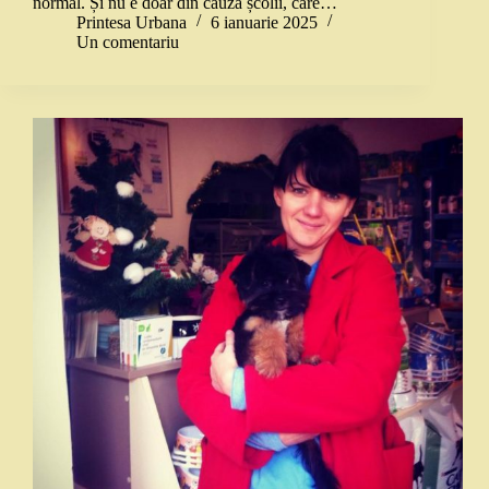
normal. Și nu e doar din cauza școlii, care…
Printesa Urbana
6 ianuarie 2025
Un comentariu