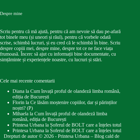
Despre mine
Scriu pentru că mă ajută, pentru că am nevoie să dau pe-afară
tot binele meu (și uneori și răul), pentru că vorbele odată
scrise, schimbă lucruri, și eu cred că le schimbă în bine. Scriu
despre copiii mei, despre mine, despre tot ce ne face viața
frumoasă. Încerc să ajut cu informații bine documentate, cu
simțăminte și experiențele noastre, cu lucruri și stări.
Cele mai recente comentarii
Diana
la
Cum învață proful de olandeză limba română,
ediția de București
Florin
la
Ce lăsăm moștenire copiilor, dar și părinților
noștri? (P)
Mihaela
la
Cum învață proful de olandeză limba
română, ediția de București
Printesa Urbana
la
Șoferul de BOLT care a înțeles totul
Printesa Urbana
la
Șoferul de BOLT care a înțeles totul
Drepturi de autor © 2026 - Printesa Urbana – Blog cald de