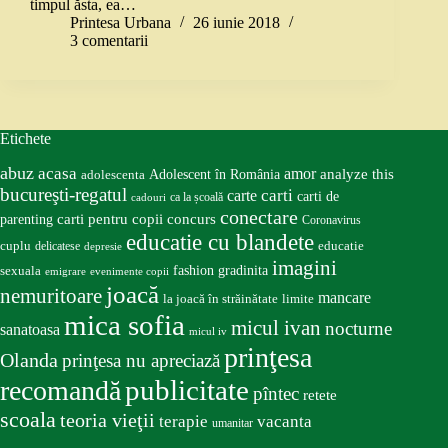
timpul ăsta, ea…
Printesa Urbana
26 iunie 2018
3 comentarii
Etichete
abuz
acasa
amor
Adolescent în România
analyze this
adolescenta
bucureşti-regatul
carte
carti
carti de
ca la școală
cadouri
conectare
carti pentru copii
concurs
parenting
Coronavirus
educatie cu blandete
educatie
cuplu
delicatese
depresie
imagini
fashion
gradinita
sexuala
emigrare
evenimente copii
joacă
nemuritoare
mancare
la joacă în străinătate
limite
mica sofia
micul ivan
nocturne
sanatoasa
micul iv
prinţesa
Olanda
prinţesa nu apreciază
publicitate
recomandă
pîntec
retete
scoala
teoria vieţii
terapie
vacanta
umanitar