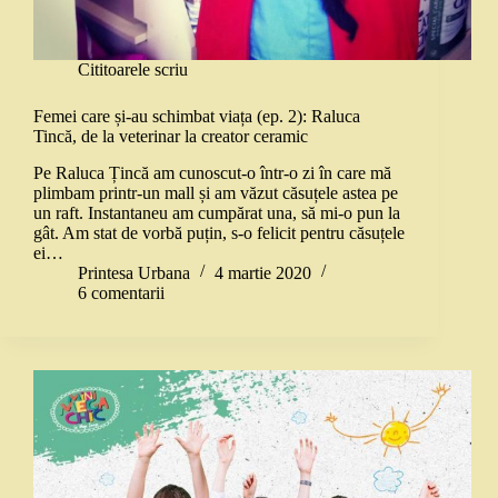
Cititoarele scriu
Femei care și-au schimbat viața (ep. 2): Raluca
Tincă, de la veterinar la creator ceramic
Pe Raluca Țincă am cunoscut-o într-o zi în care mă
plimbam printr-un mall și am văzut căsuțele astea pe
un raft. Instantaneu am cumpărat una, să mi-o pun la
gât. Am stat de vorbă puțin, s-o felicit pentru căsuțele
ei…
Printesa Urbana
4 martie 2020
6 comentarii