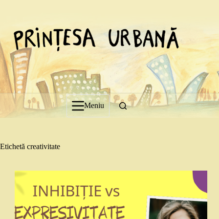
Sari
la
conținut
Meniu
Etichetă
creativitate