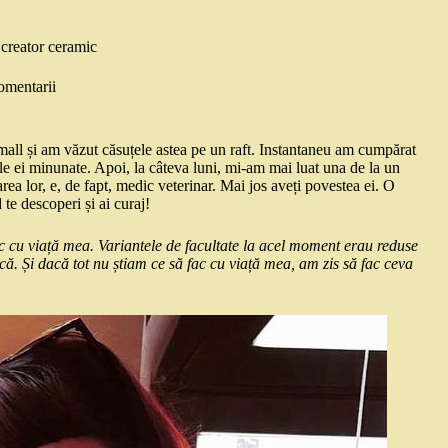
 creator ceramic
omentarii
all și am văzut căsuțele astea pe un raft. Instantaneu am cumpărat
ele ei minunate. Apoi, la câteva luni, mi-am mai luat una de la un
ea lor, e, de fapt, medic veterinar. Mai jos aveți povestea ei. O
te descoperi și ai curaj!
fac cu viață mea. Variantele de facultate la acel moment erau reduse
că. Și dacă tot nu știam ce să fac cu viață mea, am zis să fac ceva