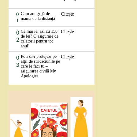
0
Cum am grijă de
Citește
mama de la distanță
1
0
Ce mai iei azi cu 158
Citește
de lei? O asigurare de
2
călătorii pentru tot
anul!
0
Poți să-i protejezi pe
Citește
alții de stricăciunile pe
3
care le faci tu –
asigurarea civilă My
Apologies