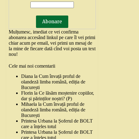
Mulțumesc, imediat ce vei confirma
abonarea accesând linkul pe care îl vei primi
chiar acum pe email, vei primi un mesaj de
la mine de fiecare dată cînd voi posta un text
nou!
Cele mai noi comentarii
Diana
la
Cum învață proful de
olandeză limba română, ediția de
București
Florin
la
Ce lăsăm moștenire copiilor,
dar și părinților noștri? (P)
Mihaela
la
Cum învață proful de
olandeză limba română, ediția de
București
Printesa Urbana
la
Șoferul de BOLT
care a înțeles totul
Printesa Urbana
la
Șoferul de BOLT
care a înțeles totul