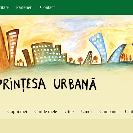
itate
Parteneri
Contact
ă
Copiii mei
Cartile mele
Utile
Umor
Campanii
Citi