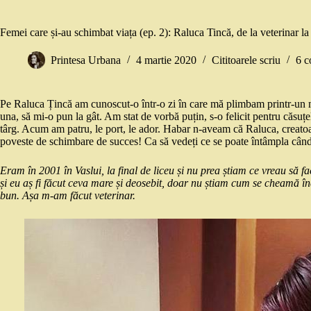
Femei care și-au schimbat viața (ep. 2): Raluca Tincă, de la veterinar la
Printesa Urbana
4 martie 2020
Cititoarele scriu
6 c
Pe Raluca Țincă am cunoscut-o într-o zi în care mă plimbam printr-un m
una, să mi-o pun la gât. Am stat de vorbă puțin, s-o felicit pentru căsuț
târg. Acum am patru, le port, le ador. Habar n-aveam că Raluca, creatoar
poveste de schimbare de succes! Ca să vedeți ce se poate întâmpla când 
Eram în 2001 în Vaslui, la final de liceu și nu prea știam ce vreau să 
și eu aș fi făcut ceva mare și deosebit, doar nu știam cum se cheamă în
bun. Așa m-am făcut veterinar.