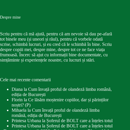
Despre mine
Scriu pentru că mă ajută, pentru că am nevoie să dau pe-afară
tot binele meu (și uneori și răul), pentru că vorbele odată
scrise, schimbă lucruri, și eu cred că le schimbă în bine. Scriu
despre copiii mei, despre mine, despre tot ce ne face viața
frumoasă. Încerc să ajut cu informații bine documentate, cu
simțăminte și experiențele noastre, cu lucruri și stări.
Cele mai recente comentarii
Diana
la
Cum învață proful de olandeză limba română,
ediția de București
Florin
la
Ce lăsăm moștenire copiilor, dar și părinților
noștri? (P)
Mihaela
la
Cum învață proful de olandeză limba
română, ediția de București
Printesa Urbana
la
Șoferul de BOLT care a înțeles totul
Printesa Urbana
la
Șoferul de BOLT care a înțeles totul