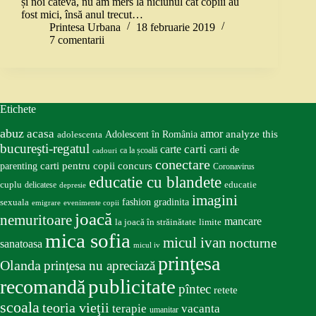
și noi câteva, nu am mers la niciunul cât copiii au
fost mici, însă anul trecut…
Printesa Urbana
18 februarie 2019
7 comentarii
Etichete
abuz
acasa
amor
Adolescent în România
analyze this
adolescenta
bucureşti-regatul
carte
carti
carti de
ca la școală
cadouri
conectare
carti pentru copii
concurs
parenting
Coronavirus
educatie cu blandete
educatie
cuplu
delicatese
depresie
imagini
fashion
gradinita
sexuala
emigrare
evenimente copii
joacă
nemuritoare
mancare
la joacă în străinătate
limite
mica sofia
micul ivan
nocturne
sanatoasa
micul iv
prinţesa
Olanda
prinţesa nu apreciază
publicitate
recomandă
pîntec
retete
scoala
teoria vieţii
terapie
vacanta
umanitar