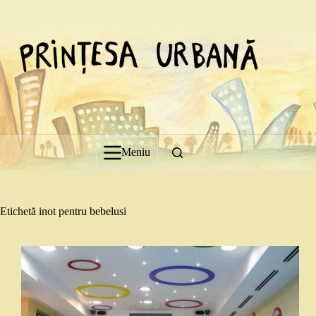
Sari
la
conținut
Meniu
Etichetă
inot pentru bebelusi