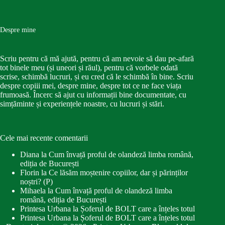
Despre mine
Scriu pentru că mă ajută, pentru că am nevoie să dau pe-afară
tot binele meu (și uneori și răul), pentru că vorbele odată
scrise, schimbă lucruri, și eu cred că le schimbă în bine. Scriu
despre copiii mei, despre mine, despre tot ce ne face viața
frumoasă. Încerc să ajut cu informații bine documentate, cu
simțăminte și experiențele noastre, cu lucruri și stări.
Cele mai recente comentarii
Diana
la
Cum învață proful de olandeză limba română,
ediția de București
Florin
la
Ce lăsăm moștenire copiilor, dar și părinților
noștri? (P)
Mihaela
la
Cum învață proful de olandeză limba
română, ediția de București
Printesa Urbana
la
Șoferul de BOLT care a înțeles totul
Printesa Urbana
la
Șoferul de BOLT care a înțeles totul