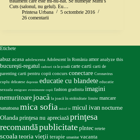
tratament care este mi-nu-nat. Se numește Mimi’s
Cuts (salonul, nu gelul). Eu…
Printesa Urbana
5 octombrie 2016
26 comentarii
Etichete
abuz
acasa
amor
Adolescent în România
analyze this
adolescenta
bucureşti-regatul
carte
carti
carti de
ca la școală
cadouri
conectare
carti pentru copii
concurs
parenting
Coronavirus
educatie cu blandete
educatie
cuplu
delicatese
depresie
imagini
fashion
gradinita
sexuala
emigrare
evenimente copii
joacă
nemuritoare
mancare
la joacă în străinătate
limite
mica sofia
micul ivan
nocturne
sanatoasa
micul iv
prinţesa
Olanda
prinţesa nu apreciază
publicitate
recomandă
pîntec
retete
scoala
teoria vieţii
terapie
vacanta
umanitar