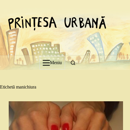
Sari
la
conținut
Meniu
Etichetă
manichiura