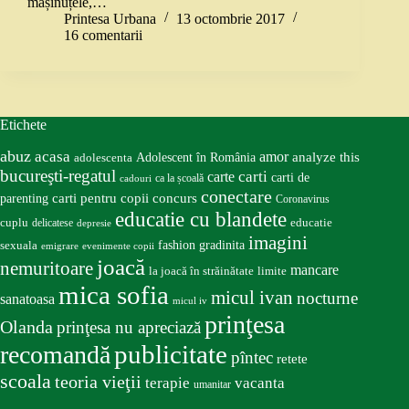
mașinuțele,…
Printesa Urbana
13 octombrie 2017
16 comentarii
Etichete
abuz
acasa
amor
Adolescent în România
analyze this
adolescenta
bucureşti-regatul
carte
carti
carti de
ca la școală
cadouri
conectare
carti pentru copii
concurs
parenting
Coronavirus
educatie cu blandete
educatie
cuplu
delicatese
depresie
imagini
fashion
gradinita
sexuala
emigrare
evenimente copii
joacă
nemuritoare
mancare
la joacă în străinătate
limite
mica sofia
micul ivan
nocturne
sanatoasa
micul iv
prinţesa
Olanda
prinţesa nu apreciază
publicitate
recomandă
pîntec
retete
scoala
teoria vieţii
terapie
vacanta
umanitar