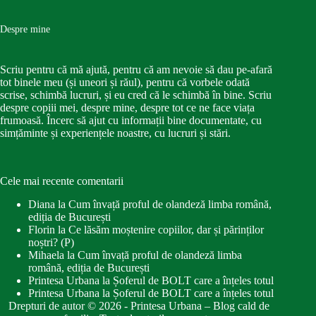
Despre mine
Scriu pentru că mă ajută, pentru că am nevoie să dau pe-afară
tot binele meu (și uneori și răul), pentru că vorbele odată
scrise, schimbă lucruri, și eu cred că le schimbă în bine. Scriu
despre copiii mei, despre mine, despre tot ce ne face viața
frumoasă. Încerc să ajut cu informații bine documentate, cu
simțăminte și experiențele noastre, cu lucruri și stări.
Cele mai recente comentarii
Diana
la
Cum învață proful de olandeză limba română,
ediția de București
Florin
la
Ce lăsăm moștenire copiilor, dar și părinților
noștri? (P)
Mihaela
la
Cum învață proful de olandeză limba
română, ediția de București
Printesa Urbana
la
Șoferul de BOLT care a înțeles totul
Printesa Urbana
la
Șoferul de BOLT care a înțeles totul
Drepturi de autor © 2026 - Printesa Urbana – Blog cald de