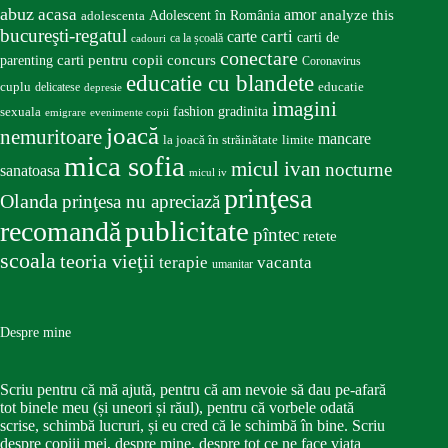
abuz
acasa
amor
Adolescent în România
analyze this
adolescenta
bucureşti-regatul
carte
carti
carti de
ca la școală
cadouri
conectare
carti pentru copii
concurs
parenting
Coronavirus
educatie cu blandete
educatie
cuplu
delicatese
depresie
imagini
fashion
gradinita
sexuala
emigrare
evenimente copii
joacă
nemuritoare
mancare
la joacă în străinătate
limite
mica sofia
micul ivan
nocturne
sanatoasa
micul iv
prinţesa
Olanda
prinţesa nu apreciază
publicitate
recomandă
pîntec
retete
scoala
teoria vieţii
terapie
vacanta
umanitar
Despre mine
Scriu pentru că mă ajută, pentru că am nevoie să dau pe-afară
tot binele meu (și uneori și răul), pentru că vorbele odată
scrise, schimbă lucruri, și eu cred că le schimbă în bine. Scriu
despre copiii mei, despre mine, despre tot ce ne face viața