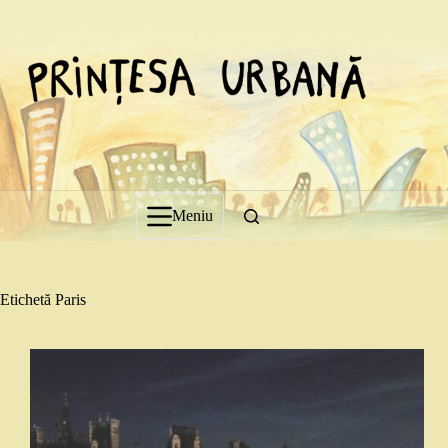
Sari
la
conținut
Meniu
Etichetă
Paris