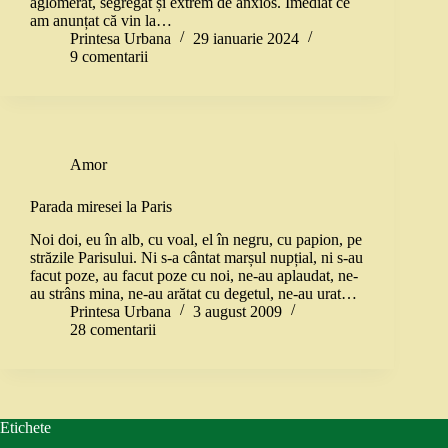
aglomerat, segregat și extrem de anxios. Imediat ce
am anunțat că vin la…
Printesa Urbana
29 ianuarie 2024
9 comentarii
Amor
Parada miresei la Paris
Noi doi, eu în alb, cu voal, el în negru, cu papion, pe
străzile Parisului. Ni s-a cântat marșul nupțial, ni s-au
facut poze, au facut poze cu noi, ne-au aplaudat, ne-
au strâns mina, ne-au arătat cu degetul, ne-au urat…
Printesa Urbana
3 august 2009
28 comentarii
Etichete