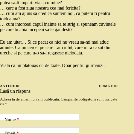
putea sa-ti imparti viata cu mine?
… care a fost ziua noastra cea mai fericita?
… cum am ajuns sa cred ca suntem noi, ca putem fi pentru
totdeauna?
… cum intorceai capul inainte sa te strig si spuneam cuvintele
pe care tu abia incepeai sa le gandesti?
Eu am uitat… Si ce pacat ca nici nu vreau sa-mi mai aduc
aminte. Ca un cercel pe care l-am iubit, care mi-a cazut din
ureche si pe care n-o sa-l regasesc niciodata.
Viata ca un platouas cu de toate. Doar pentru gurmanzi.
ANTERIOR
URMĂTOR
Lasă un răspuns
Adresa ta de email nu va fi publicată.
Câmpurile obligatorii sunt marcate
cu
*
Nume
*
Email
*