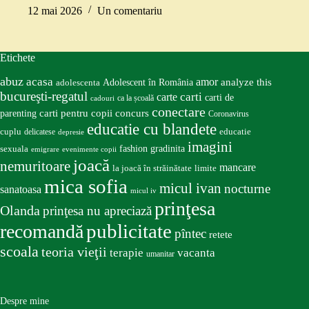
12 mai 2026
Un comentariu
Etichete
abuz
acasa
amor
Adolescent în România
analyze this
adolescenta
bucureşti-regatul
carte
carti
carti de
ca la școală
cadouri
conectare
carti pentru copii
concurs
parenting
Coronavirus
educatie cu blandete
educatie
cuplu
delicatese
depresie
imagini
fashion
gradinita
sexuala
emigrare
evenimente copii
joacă
nemuritoare
mancare
la joacă în străinătate
limite
mica sofia
micul ivan
nocturne
sanatoasa
micul iv
prinţesa
Olanda
prinţesa nu apreciază
publicitate
recomandă
pîntec
retete
scoala
teoria vieţii
terapie
vacanta
umanitar
Despre mine