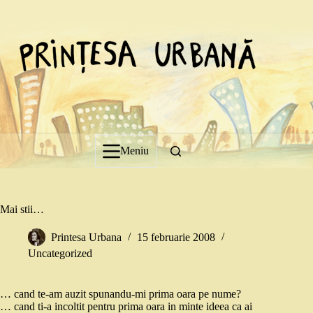
Sari
la
conținut
Meniu
Mai stii…
Printesa Urbana
15 februarie 2008
Uncategorized
… cand te-am auzit spunandu-mi prima oara pe nume?
… cand ti-a incoltit pentru prima oara in minte ideea ca ai