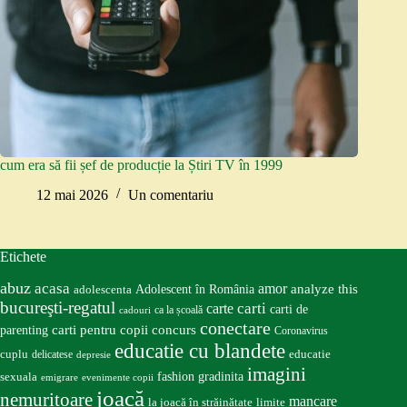
cum era să fii șef de producție la Știri TV în 1999
12 mai 2026
Un comentariu
Etichete
abuz
acasa
amor
Adolescent în România
analyze this
adolescenta
bucureşti-regatul
carte
carti
carti de
ca la școală
cadouri
conectare
carti pentru copii
concurs
parenting
Coronavirus
educatie cu blandete
educatie
cuplu
delicatese
depresie
imagini
fashion
gradinita
sexuala
emigrare
evenimente copii
joacă
nemuritoare
mancare
la joacă în străinătate
limite