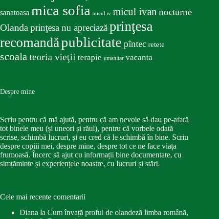
mica sofia
micul ivan
nocturne
sanatoasa
micul iv
prinţesa
Olanda
prinţesa nu apreciază
publicitate
recomandă
pîntec
retete
scoala
teoria vieţii
terapie
vacanta
umanitar
Despre mine
Scriu pentru că mă ajută, pentru că am nevoie să dau pe-afară
tot binele meu (și uneori și răul), pentru că vorbele odată
scrise, schimbă lucruri, și eu cred că le schimbă în bine. Scriu
despre copiii mei, despre mine, despre tot ce ne face viața
frumoasă. Încerc să ajut cu informații bine documentate, cu
simțăminte și experiențele noastre, cu lucruri și stări.
Cele mai recente comentarii
Diana
la
Cum învață proful de olandeză limba română,