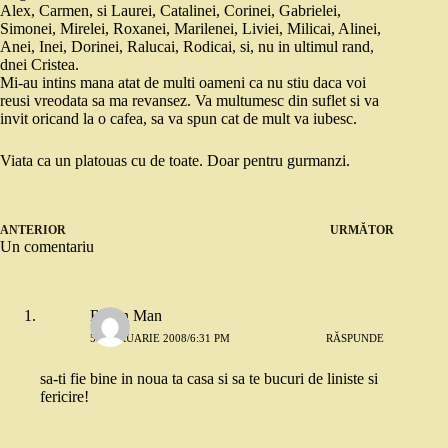
Alex, Carmen, si Laurei, Catalinei, Corinei, Gabrielei,
Simonei, Mirelei, Roxanei, Marilenei, Liviei, Milicai, Alinei,
Anei, Inei, Dorinei, Ralucai, Rodicai, si, nu in ultimul rand,
dnei Cristea.
Mi-au intins mana atat de multi oameni ca nu stiu daca voi
reusi vreodata sa ma revansez. Va multumesc din suflet si va
invit oricand la o cafea, sa va spun cat de mult va iubesc.
Viata ca un platouas cu de toate. Doar pentru gurmanzi.
ANTERIOR
URMĂTOR
Un comentariu
Ronin Man
5 FEBRUARIE 2008/6:31 PM
RĂSPUNDE
sa-ti fie bine in noua ta casa si sa te bucuri de liniste si
fericire!