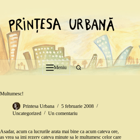
Sari
la
conținut
Meniu
Multumesc!
Printesa Urbana
5 februarie 2008
Uncategorized
Un comentariu
Asadar, acum ca lucrurile arata mai bine ca acum cateva ore,
as vrea sa imi rezerv cateva minute sa le multumesc celor care