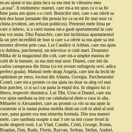
m-au ajutat si ma ajuta inca sa ma mut in viitoarea mea
„acasa”. Ii multumesc mamei, care mi-a tot spus ca o sa fie
bine pana am ajuns s-o cred. Bunicilor mei, care s-au oferit sa
imi dea lunar jumatate din pensia lor ca sa-mi fie mai usor cu
chiria (evident, am refuzat politicos). Prietenei mele Irina pe
care o iubesc, si a carei mama mi-a gasit apartamentul in care
ma voi muta. Dlui Paraschiv, care imi inchiriaza apartamentul
la un pret incredibil de bun si care s-a oferit sa ma ajute sa imi
montez diverse prin casa. Lui Candice si Adrian, care ma ajuta
cu dubitza, parchetarul, un televizor si cutii mari. Doamnei
Milka de la magazinul din colt, care mi-a umplut masina de
cutii de la banane, sa ma mut mai usor. Dianei, care imi da
cadou canapeaua din firma (ca tot aveam sufrageria sexi, adica
perfect goala). Matusii mele dragi Angela, care imi da lectii de
optimism pe mess, tocmai din Atlanta, Georgia. Parchetarului
Costel, care mi-a promis ca ma ajuta nu doar sa aleg cel mai
bun parchet, ci si sa-l car pana la etajul doi. In singura lui zi
libera, respectiv duminica. Lui Tibi, Ursu si Daniel, care ma
vor ajuta sambata sa imi car calabalacul dintr-o casa in alta.
Mihaelei si Alexandrei, care au promis ca vin sa ma ajute la
curatenie si la mutat putina mobila dintr-un colt in altul al noii
case, pana gasim cea mai nimerita formula. Din nou mamei
mele, care sambata noapte a stat 3 ore sa imi coase tivuri la
noile draperii rosii. Lui Vlad, Catalin, Cristi, George, Ronin,
Bogdan, Dan, Radu, Florin, Razvan, Serban, Stefan, Andrei,