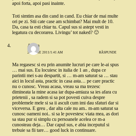
apoi forta, apoi pasi inainte.
Toti simtim asa din cand in cand. Eu chiar de mai multe
ori pe zi. Stii cate case am schimbat? Mai mult de 10.
Da, casa ta esti chiar tu. Capul sus si astept vesti in
legatura cu decorarea. Livingu’ tot naked? 🙂
Andra
23 IUNIE 2011/1:41 AM
RĂSPUNDE
Ma regasesc si eu prin anumite lucruri pe care le-ai spus
… mai sus. Eu locuiesc in italia de 1 an , dupa ce
parintii mei s-au despartit, si … m-am saturat sa … stau
aici in locul asta, practic in casa asta… pe care practic
nu o cunosc. Vreau acasa, vreau sa ma trezesc
dimineata la mine acasa iar dupa-amiaza sa ies afara cu
prietenii , sa radem si sa pot povesti cuiva despre
problemele mele si sa ii ascult cum imi dau sfaturi dar si
viceversa. E greu , dar alta cale nu am.. m-am saturat sa
cunosc oameni noi.. si sa le povestesc viata mea, as dori
sa stau pur si simplu cu persoanele acelea ce m-a
cunosteau deja… Dar capul sus, e abia inceputul si
trebuie sa fii tare… good luck in continuare.