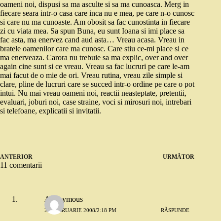
oameni noi, dispusi sa ma asculte si sa ma cunoasca. Merg in
fiecare seara intr-o casa care inca nu e mea, pe care n-o cunosc
si care nu ma cunoaste. Am obosit sa fac cunostinta in fiecare
zi cu viata mea. Sa spun Buna, eu sunt Ioana si imi place sa
fac asta, ma enervez cand aud asta… Vreau acasa. Vreau in
bratele oamenilor care ma cunosc. Care stiu ce-mi place si ce
ma enerveaza. Carora nu trebuie sa ma explic, over and over
again cine sunt si ce vreau. Vreau sa fac lucruri pe care le-am
mai facut de o mie de ori. Vreau rutina, vreau zile simple si
clare, pline de lucruri care se succed intr-o ordine pe care o pot
intui. Nu mai vreau oameni noi, reactii neasteptate, pretentii,
evaluari, joburi noi, case straine, voci si mirosuri noi, intrebari
si telefoane, explicatii si invitatii.
ANTERIOR
URMĂTOR
11 comentarii
Anonymous
28 FEBRUARIE 2008/2:18 PM
RĂSPUNDE