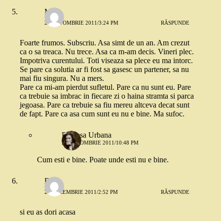
M
22 OCTOMBRIE 2011/3:24 PM
RĂSPUNDE
Foarte frumos. Subscriu. Asa simt de un an. Am crezut
ca o sa treaca. Nu trece. Asa ca m-am decis. Vineri plec.
Impotriva curentului. Toti viseaza sa plece eu ma intorc.
Se pare ca solutia ar fi fost sa gasesc un partener, sa nu
mai fiu singura. Nu a mers.
Pare ca mi-am pierdut sufletul. Pare ca nu sunt eu. Pare
ca trebuie sa imbrac in fiecare zi o haina stramta si parca
jegoasa. Pare ca trebuie sa fiu mereu altceva decat sunt
de fapt. Pare ca asa cum sunt eu nu e bine. Ma sufoc.
Printesa Urbana
22 OCTOMBRIE 2011/10:48 PM
Cum esti e bine. Poate unde esti nu e bine.
Babi
28 DECEMBRIE 2011/2:52 PM
RĂSPUNDE
si eu as dori acasa