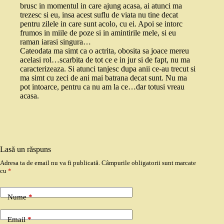
brusc in momentul in care ajung acasa, ai atunci ma
trezesc si eu, insa acest suflu de viata nu tine decat
pentru zilele in care sunt acolo, cu ei. Apoi se intorc
frumos in miile de poze si in amintirile mele, si eu
raman iarasi singura…
Cateodata ma simt ca o actrita, obosita sa joace mereu
acelasi rol…scarbita de tot ce e in jur si de fapt, nu ma
caracterizeaza. Si atunci tanjesc dupa anii ce-au trecut si
ma simt cu zeci de ani mai batrana decat sunt. Nu ma
pot intoarce, pentru ca nu am la ce…dar totusi vreau
acasa.
Lasă un răspuns
Adresa ta de email nu va fi publicată.
Câmpurile obligatorii sunt marcate
cu
*
Nume
*
Email
*