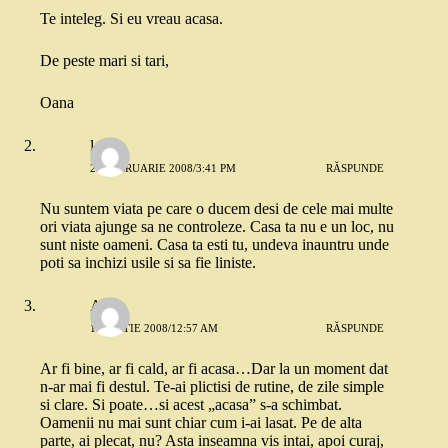
Te inteleg. Si eu vreau acasa.
De peste mari si tari,
Oana
len
28 FEBRUARIE 2008/3:41 PM
RĂSPUNDE
Nu suntem viata pe care o ducem desi de cele mai multe
ori viata ajunge sa ne controleze. Casa ta nu e un loc, nu
sunt niste oameni. Casa ta esti tu, undeva inauntru unde
poti sa inchizi usile si sa fie liniste.
Anda
1 MARTIE 2008/12:57 AM
RĂSPUNDE
Ar fi bine, ar fi cald, ar fi acasa…Dar la un moment dat
n-ar mai fi destul. Te-ai plictisi de rutine, de zile simple
si clare. Si poate…si acest „acasa” s-a schimbat.
Oamenii nu mai sunt chiar cum i-ai lasat. Pe de alta
parte, ai plecat, nu? Asta inseamna vis intai, apoi curaj,