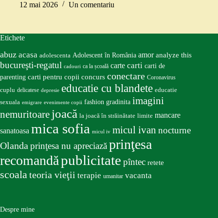
12 mai 2026
Un comentariu
Etichete
abuz
acasa
amor
Adolescent în România
analyze this
adolescenta
bucureşti-regatul
carte
carti
carti de
ca la școală
cadouri
conectare
carti pentru copii
concurs
parenting
Coronavirus
educatie cu blandete
educatie
cuplu
delicatese
depresie
imagini
fashion
gradinita
sexuala
emigrare
evenimente copii
joacă
nemuritoare
mancare
la joacă în străinătate
limite
mica sofia
micul ivan
nocturne
sanatoasa
micul iv
prinţesa
Olanda
prinţesa nu apreciază
publicitate
recomandă
pîntec
retete
scoala
teoria vieţii
terapie
vacanta
umanitar
Despre mine