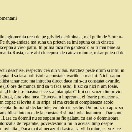
omentarii
n aglomerata (cea de pe grivitei e criminala, mai putin de 5 ore n-
a. Pe dupa-amiaza ma suna un prieten sa imi spuna ca in cinstea
exceptia a vreo patru. In prima faza ma gandesc c-ar fi mai bine sa
ania-Rusia, care abia incepuse de cateva minute, mi-ar putea fi de
ctii deschise, respectiv cea din vitan. Parchez peste drum si intru in
teptand sa iasa politistul sa constate avariile la masini. Nici n-apuc
olitist tanar care ma intreaba direct daca mi s-au constatat avariile.
e (10 ore de munca tind sa-ti faca asta). Ii zic ca nici n-am foaie,
 noi. „Unde ti-e masina si ce s-a intamplat?” Imi cer scuze din priviri
 drept, fara vina mea. Traversam impreuna, el foarte protector sa
n copac si lovita si in aripa, el ma crede si completeaza acolo
astepta fluturand declaratiile, eu intru in sectie. Din nou, nu apuc sa
 amabil se intoarce de la constatari si ma invita inauntru. „Dar sunt
. „Lasa ca domnii nu se supara sa fie galanti cu asa o domnisoara
torizatia de reparatie, povestestindu-mi in acelasi timp despre
 invitatia „Daca mai ai necazuri d-astea, sa vii la mine, ca vezi ce