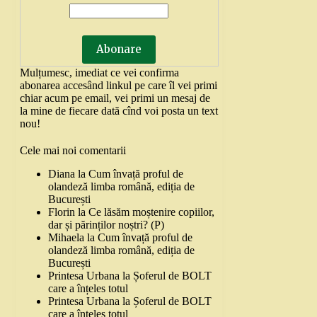
Mulțumesc, imediat ce vei confirma
abonarea accesând linkul pe care îl vei primi
chiar acum pe email, vei primi un mesaj de
la mine de fiecare dată cînd voi posta un text
nou!
Cele mai noi comentarii
Diana
la
Cum învață proful de
olandeză limba română, ediția de
București
Florin
la
Ce lăsăm moștenire copiilor,
dar și părinților noștri? (P)
Mihaela
la
Cum învață proful de
olandeză limba română, ediția de
București
Printesa Urbana
la
Șoferul de BOLT
care a înțeles totul
Printesa Urbana
la
Șoferul de BOLT
care a înțeles totul