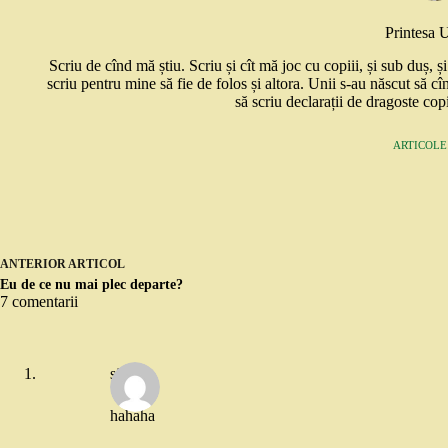
Printesa 
Scriu de cînd mă știu. Scriu și cît mă joc cu copiii, și sub duș, 
scriu pentru mine să fie de folos și altora. Unii s-au născut să cî
să scriu declarații de dragoste copi
ARTICOLE:
ANTERIOR
ARTICOL
Eu de ce nu mai plec departe?
7 comentarii
simona
hahaha