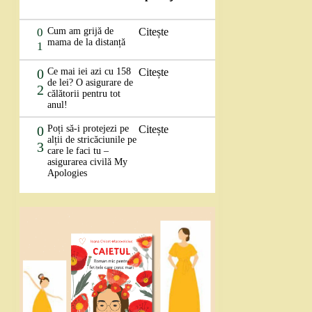
0
Cum am grijă de
Citește
mama de la distanță
1
0
Ce mai iei azi cu 158
Citește
de lei? O asigurare de
2
călătorii pentru tot
anul!
0
Poți să-i protejezi pe
Citește
alții de stricăciunile pe
3
care le faci tu –
asigurarea civilă My
Apologies