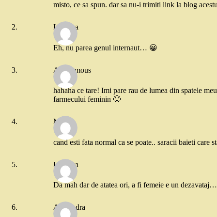
misto, ce sa spun. dar sa nu-i trimiti link la blog acest
Ionouka
Eh, nu parea genul internaut… 😀
Anonymous
hahaha ce tare! Imi pare rau de lumea din spatele meu 
farmecului feminin 🙂
Marius
cand esti fata normal ca se poate.. saracii baieti care
Ionouka
Da mah dar de atatea ori, a fi femeie e un dezavataj…
Alexandra