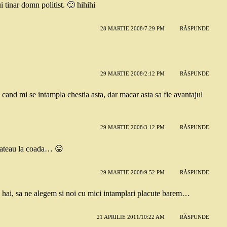
ui tinar domn politist. 🙂 hihihi
28 MARTIE 2008/7:29 PM
RĂSPUNDE
29 MARTIE 2008/2:12 PM
RĂSPUNDE
cand mi se intampla chestia asta, dar macar asta sa fie avantajul
29 MARTIE 2008/3:12 PM
RĂSPUNDE
 stateau la coada… 😛
29 MARTIE 2008/9:52 PM
RĂSPUNDE
 hai, sa ne alegem si noi cu mici intamplari placute barem…
21 APRILIE 2011/10:22 AM
RĂSPUNDE