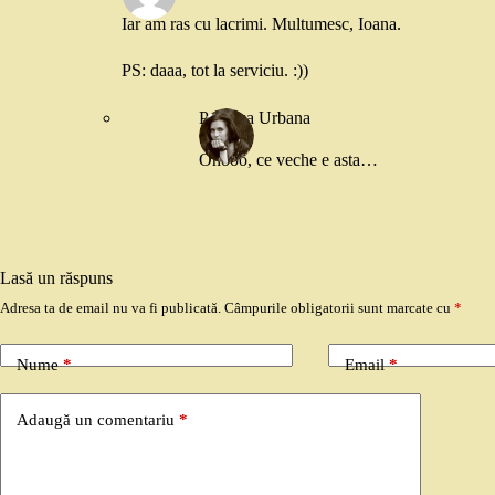
Iar am ras cu lacrimi. Multumesc, Ioana.
PS: daaa, tot la serviciu. :))
Printesa Urbana
Ohooo, ce veche e asta…
Lasă un răspuns
Adresa ta de email nu va fi publicată.
Câmpurile obligatorii sunt marcate cu
*
Nume
*
Email
*
Adaugă un comentariu
*