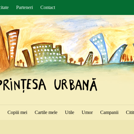
itate
Parteneri
Contact
ă
Copiii mei
Cartile mele
Utile
Umor
Campanii
Citi