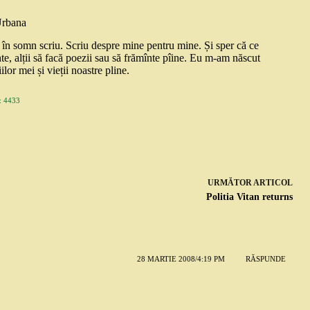
Urbana
și în somn scriu. Scriu despre mine pentru mine. Și sper că ce
nte, alții să facă poezii sau să frămînte pîine. Eu m-am născut
ilor mei și vieții noastre pline.
 4433
URMĂTOR
ARTICOL
Politia Vitan returns
28 MARTIE 2008/4:19 PM
RĂSPUNDE