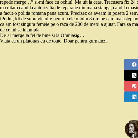
repede merge…” si-mi face cu ochiul. Ma uit la ceas. Trecusera fix 24 de
ma uitam cand la autorizatia de reparatie din mana stanga, cand la masi
a facut-o politia romana pana acum. Precizez ca aveam in poseta 2 senvis
iPodul, kit de supravietuire pentru cele minim 8 ore pe care ma asteptam s
ca am fost singura femeie pe o raza de 200 de metri a ajutat. Fara sa m
de ce mi se intampla.
De-ar merge la fel de bine si la Omniasig…
Viata ca un platouas cu de toate. Doar pentru gurmanzi.