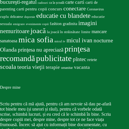
bucureşti-regatul
carte
carti
carti de
ca la școală
cadouri
conectare
carti pentru copii
concurs
parenting
Coronavirus
educatie cu blandete
educatie
cuplu
delicatese
depresie
imagini
fashion
gradinita
sexuala
emigrare
evenimente copii
joacă
nemuritoare
mancare
la joacă în străinătate
limite
mica sofia
micul ivan
nocturne
sanatoasa
micul iv
prinţesa
Olanda
prinţesa nu apreciază
publicitate
recomandă
pîntec
retete
scoala
teoria vieţii
terapie
vacanta
umanitar
Despre mine
Scriu pentru că mă ajută, pentru că am nevoie să dau pe-afară
tot binele meu (și uneori și răul), pentru că vorbele odată
scrise, schimbă lucruri, și eu cred că le schimbă în bine. Scriu
despre copiii mei, despre mine, despre tot ce ne face viața
frumoasă. Încerc să ajut cu informații bine documentate, cu