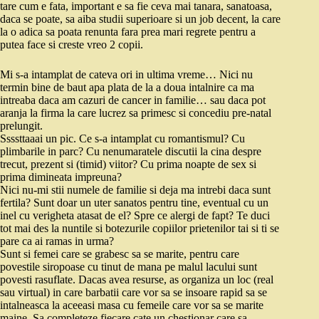
tare cum e fata, important e sa fie ceva mai tanara, sanatoasa,
daca se poate, sa aiba studii superioare si un job decent, la care
la o adica sa poata renunta fara prea mari regrete pentru a
putea face si creste vreo 2 copii.
Mi s-a intamplat de cateva ori in ultima vreme… Nici nu
termin bine de baut apa plata de la a doua intalnire ca ma
intreaba daca am cazuri de cancer in familie… sau daca pot
aranja la firma la care lucrez sa primesc si concediu pre-natal
prelungit.
Ssssttaaai un pic. Ce s-a intamplat cu romantismul? Cu
plimbarile in parc? Cu nenumaratele discutii la cina despre
trecut, prezent si (timid) viitor? Cu prima noapte de sex si
prima dimineata impreuna?
Nici nu-mi stii numele de familie si deja ma intrebi daca sunt
fertila? Sunt doar un uter sanatos pentru tine, eventual cu un
inel cu verigheta atasat de el? Spre ce alergi de fapt? Te duci
tot mai des la nuntile si botezurile copiilor prietenilor tai si ti se
pare ca ai ramas in urma?
Sunt si femei care se grabesc sa se marite, pentru care
povestile siropoase cu tinut de mana pe malul lacului sunt
povesti rasuflate. Dacas avea resurse, as organiza un loc (real
sau virtual) in care barbatii care vor sa se insoare rapid sa se
intalneasca la aceeasi masa cu femeile care vor sa se marite
maine. Sa completeze fiecare cate un chestionar care sa