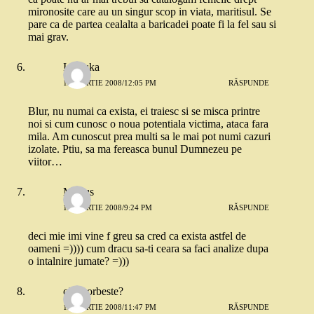
mironosite care au un singur scop in viata, maritisul. Se
pare ca de partea cealalta a baricadei poate fi la fel sau si
mai grav.
Ionouka
12 MARTIE 2008/12:05 PM
RĂSPUNDE
Blur, nu numai ca exista, ei traiesc si se misca printre
noi si cum cunosc o noua potentiala victima, ataca fara
mila. Am cunoscut prea multi sa le mai pot numi cazuri
izolate. Ptiu, sa ma fereasca bunul Dumnezeu pe
viitor…
Marius
12 MARTIE 2008/9:24 PM
RĂSPUNDE
deci mie imi vine f greu sa cred ca exista astfel de
oameni =)))) cum dracu sa-ti ceara sa faci analize dupa
o intalnire jumate? =)))
cinevorbeste?
12 MARTIE 2008/11:47 PM
RĂSPUNDE