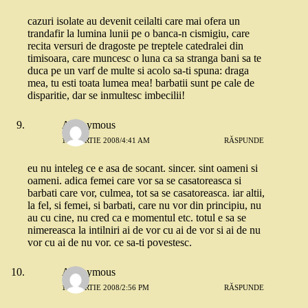
cazuri isolate au devenit ceilalti care mai ofera un
trandafir la lumina lunii pe o banca-n cismigiu, care
recita versuri de dragoste pe treptele catedralei din
timisoara, care muncesc o luna ca sa stranga bani sa te
duca pe un varf de multe si acolo sa-ti spuna: draga
mea, tu esti toata lumea mea! barbatii sunt pe cale de
disparitie, dar se inmultesc imbecilii!
Anonymous
13 MARTIE 2008/4:41 AM
RĂSPUNDE
eu nu inteleg ce e asa de socant. sincer. sint oameni si
oameni. adica femei care vor sa se casatoreasca si
barbati care vor, culmea, tot sa se casatoreasca. iar altii,
la fel, si femei, si barbati, care nu vor din principiu, nu
au cu cine, nu cred ca e momentul etc. totul e sa se
nimereasca la intilniri ai de vor cu ai de vor si ai de nu
vor cu ai de nu vor. ce sa-ti povestesc.
Anonymous
13 MARTIE 2008/2:56 PM
RĂSPUNDE