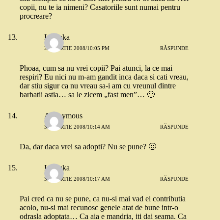
copii, nu te ia nimeni? Casatoriile sunt numai pentru
procreare?
Ionouka
29 MARTIE 2008/10:05 PM
RĂSPUNDE
Phoaa, cum sa nu vrei copii? Pai atunci, la ce mai
respiri? Eu nici nu m-am gandit inca daca si cati vreau,
dar stiu sigur ca nu vreau sa-i am cu vreunul dintre
barbatii astia… sa le zicem „fast men”… 🙂
Anonymous
30 MARTIE 2008/10:14 AM
RĂSPUNDE
Da, dar daca vrei sa adopti? Nu se pune? 🙂
Ionouka
30 MARTIE 2008/10:17 AM
RĂSPUNDE
Pai cred ca nu se pune, ca nu-si mai vad ei contributia
acolo, nu-si mai recunosc genele atat de bune intr-o
odrasla adoptata… Ca aia e mandria, iti dai seama. Ca