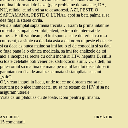
contina informatii de baza (gen: probleme de sanatate, DA,
NU, religie, cand vrei sa te casatoresti, AZI, PESTE O
SAPTAMANA, PESTE O LUNA), apoi sa bata palma si sa
dea fuga la starea civila.
Mi s-a intamplat saptamana trecuta… Eram la prima intalnire
cu barbat simpatic, volubil, atent, extrem de interesat de
mine… Eu ii zambeam, el imi spunea cat e de fericit ca m-a
cunoscut, ca simte ca de data asta a dat norocul peste el etc etc
si ca daca as putea maine sa imi iau o zi de concediu si sa dau
o fuga pana la o clinica medicala, sa imi fac analizele de (si
aici a inceput sa recite cu ochii inchisi): HIV, hepatita B, sifilis
si toate celelalte boli venerice, stafilococul auriu… Ca deh, nu
putea omul sa ma tina de mana pe malul lacului decat dupa ii
garantam cu fisa de analize semnata si stampilata ca sunt
„safe”.
Of, vreau inapoi in liceu, unde tot ce ne doream era sa ne
sarutam pe o alee intunecata, nu sa ne testam de HIV si sa ne
asiguram uterele.
Viata ca un platouas cu de toate. Doar pentru gurmanzi.
ANTERIOR
URMĂTOR
15 comentarii