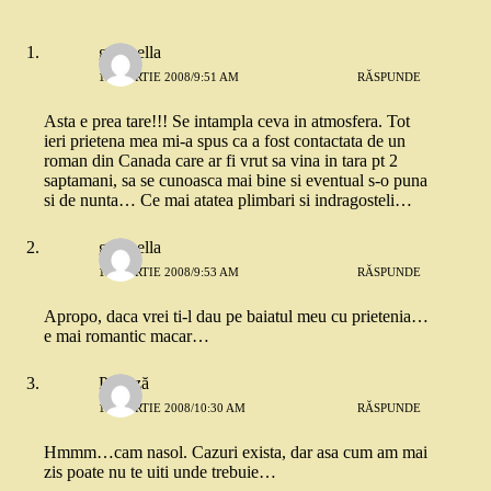
gucinella
12 MARTIE 2008/9:51 AM
RĂSPUNDE
Asta e prea tare!!! Se intampla ceva in atmosfera. Tot
ieri prietena mea mi-a spus ca a fost contactata de un
roman din Canada care ar fi vrut sa vina in tara pt 2
saptamani, sa se cunoasca mai bine si eventual s-o puna
si de nunta… Ce mai atatea plimbari si indragosteli…
gucinella
12 MARTIE 2008/9:53 AM
RĂSPUNDE
Apropo, daca vrei ti-l dau pe baiatul meu cu prietenia…
e mai romantic macar…
Papitză
12 MARTIE 2008/10:30 AM
RĂSPUNDE
Hmmm…cam nasol. Cazuri exista, dar asa cum am mai
zis poate nu te uiti unde trebuie…