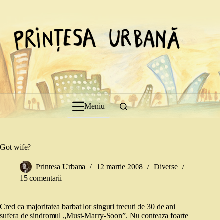
Sari
la
conținut
Meniu
Got wife?
Printesa Urbana
12 martie 2008
Diverse
15 comentarii
Cred ca majoritatea barbatilor singuri trecuti de 30 de ani
sufera de sindromul „Must-Marry-Soon”. Nu conteaza foarte