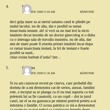
blur
12 MARTIE 2008/11:04 AM
RĂSPUNDE
deci grija mare sa ai uterul sanatos cand te plimbi pe
malul lacului. nu de alta, dar e posibil sa ramai
insarcinata instant. ah! si vezi sa nu mai iesi la nicio
intalnire decat insotita de un doctor ginecolog si o duba
cu o intreaga sala de travaliu inauntru. nu de alta, dar
atat de mare poate fi emotia primei intalniri incat dupa
ce ramai insarcinata instant, la fel de instant e foarte
posibil sa nasti..
chiar exista barbati d’astia? hm ..
Catalina
12 MARTIE 2008/11:36 AM
RĂSPUNDE
Si eu am cunoscut recent pe cineva, care probabil din
dorinta de a-mi demonstra cat de serios, asezat, familist
este, a inceput sa se planga ca el nu mai suporta ca toti
prietenii lui sa fie casatoriti, cu un copil – doi in jurul
casei, iar el sa nu gaseasca pe nimeni potrivit pentru a-si
intemeia o familie. O scena patetica ce mi-a demonstrat
ca poate nu ar mai trebui sa catalogam femeile drept