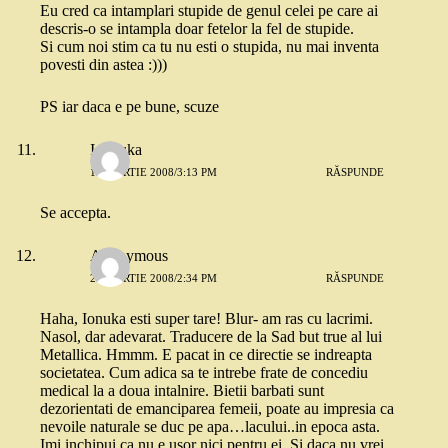
Eu cred ca intamplari stupide de genul celei pe care ai
descris-o se intampla doar fetelor la fel de stupide.
Si cum noi stim ca tu nu esti o stupida, nu mai inventa
povesti din astea :)))
PS iar daca e pe bune, scuze
Ionouka
13 MARTIE 2008/3:13 PM
RĂSPUNDE
Se accepta.
Anonymous
29 MARTIE 2008/2:34 PM
RĂSPUNDE
Haha, Ionuka esti super tare! Blur- am ras cu lacrimi.
Nasol, dar adevarat. Traducere de la Sad but true al lui
Metallica. Hmmm. E pacat in ce directie se indreapta
societatea. Cum adica sa te intrebe frate de concediu
medical la a doua intalnire. Bietii barbati sunt
dezorientati de emanciparea femeii, poate au impresia ca
nevoile naturale se duc pe apa…lacului..in epoca asta.
Imi inchipui ca nu e usor nici pentru ei. Si daca nu vrei