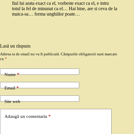
fiul lui arata exact ca el, vorbeste exact ca el, e intru
totul la fel de minunat ca el… Hai bine, are si ceva de la
maica-sa… forma unghiilor poate…
Lasă un răspuns
Adresa ta de email nu va fi publicată.
Câmpurile obligatorii sunt marcate
cu
*
Nume
*
Email
*
Site web
Adaugă un comentariu
*