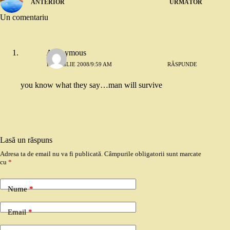
ANTERIOR
URMĂTOR
Un comentariu
Anonymous
14 APRILIE 2008/9:59 AM
RĂSPUNDE
you know what they say…man will survive
Lasă un răspuns
Adresa ta de email nu va fi publicată.
Câmpurile obligatorii sunt marcate
cu
*
Nume
*
Email
*