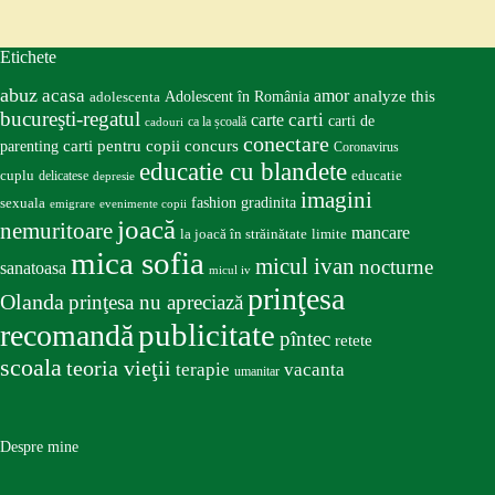
Etichete
abuz
acasa
amor
Adolescent în România
analyze this
adolescenta
bucureşti-regatul
carte
carti
carti de
ca la școală
cadouri
conectare
carti pentru copii
concurs
parenting
Coronavirus
educatie cu blandete
educatie
cuplu
delicatese
depresie
imagini
fashion
gradinita
sexuala
emigrare
evenimente copii
joacă
nemuritoare
mancare
la joacă în străinătate
limite
mica sofia
micul ivan
nocturne
sanatoasa
micul iv
prinţesa
Olanda
prinţesa nu apreciază
publicitate
recomandă
pîntec
retete
scoala
teoria vieţii
terapie
vacanta
umanitar
Despre mine