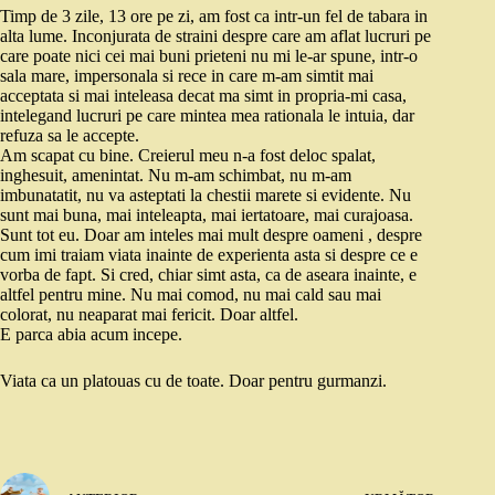
Timp de 3 zile, 13 ore pe zi, am fost ca intr-un fel de tabara in
alta lume. Inconjurata de straini despre care am aflat lucruri pe
care poate nici cei mai buni prieteni nu mi le-ar spune, intr-o
sala mare, impersonala si rece in care m-am simtit mai
acceptata si mai inteleasa decat ma simt in propria-mi casa,
intelegand lucruri pe care mintea mea rationala le intuia, dar
refuza sa le accepte.
Am scapat cu bine. Creierul meu n-a fost deloc spalat,
inghesuit, amenintat. Nu m-am schimbat, nu m-am
imbunatatit, nu va asteptati la chestii marete si evidente. Nu
sunt mai buna, mai inteleapta, mai iertatoare, mai curajoasa.
Sunt tot eu. Doar am inteles mai mult despre oameni , despre
cum imi traiam viata inainte de experienta asta si despre ce e
vorba de fapt. Si cred, chiar simt asta, ca de aseara inainte, e
altfel pentru mine. Nu mai comod, nu mai cald sau mai
colorat, nu neaparat mai fericit. Doar altfel.
E parca abia acum incepe.
Viata ca un platouas cu de toate. Doar pentru gurmanzi.