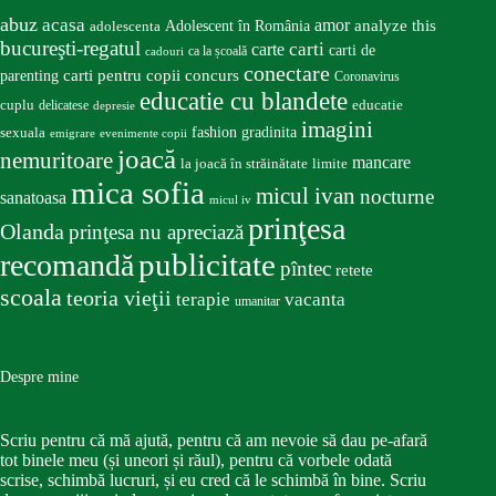
abuz
acasa
amor
Adolescent în România
analyze this
adolescenta
bucureşti-regatul
carte
carti
carti de
ca la școală
cadouri
conectare
carti pentru copii
concurs
parenting
Coronavirus
educatie cu blandete
educatie
cuplu
delicatese
depresie
imagini
fashion
gradinita
sexuala
emigrare
evenimente copii
joacă
nemuritoare
mancare
la joacă în străinătate
limite
mica sofia
micul ivan
nocturne
sanatoasa
micul iv
prinţesa
Olanda
prinţesa nu apreciază
publicitate
recomandă
pîntec
retete
scoala
teoria vieţii
terapie
vacanta
umanitar
Despre mine
Scriu pentru că mă ajută, pentru că am nevoie să dau pe-afară
tot binele meu (și uneori și răul), pentru că vorbele odată
scrise, schimbă lucruri, și eu cred că le schimbă în bine. Scriu