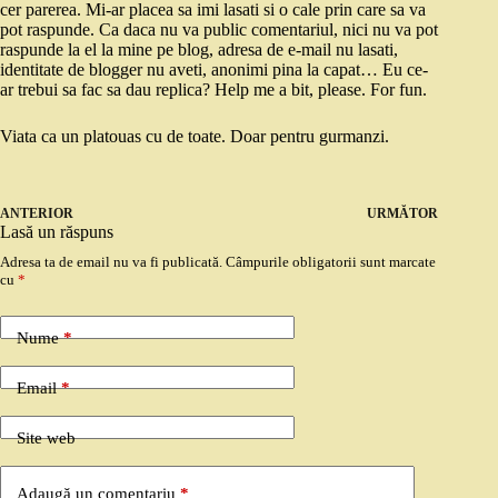
cer parerea. Mi-ar placea sa imi lasati si o cale prin care sa va
pot raspunde. Ca daca nu va public comentariul, nici nu va pot
raspunde la el la mine pe blog, adresa de e-mail nu lasati,
identitate de blogger nu aveti, anonimi pina la capat… Eu ce-
ar trebui sa fac sa dau replica? Help me a bit, please. For fun.
Viata ca un platouas cu de toate. Doar pentru gurmanzi.
ANTERIOR
URMĂTOR
Lasă un răspuns
Adresa ta de email nu va fi publicată.
Câmpurile obligatorii sunt marcate
cu
*
Nume
*
Email
*
Site web
Adaugă un comentariu
*