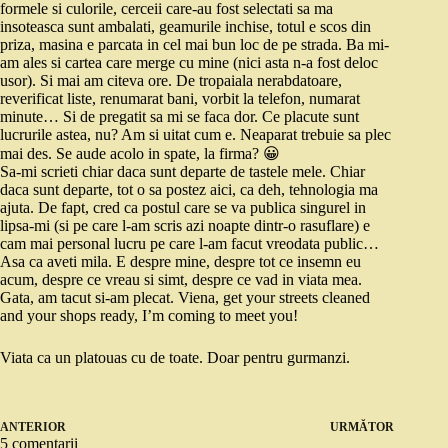
formele si culorile, cerceii care-au fost selectati sa ma
insoteasca sunt ambalati, geamurile inchise, totul e scos din
priza, masina e parcata in cel mai bun loc de pe strada. Ba mi-
am ales si cartea care merge cu mine (nici asta n-a fost deloc
usor). Si mai am citeva ore. De tropaiala nerabdatoare,
reverificat liste, renumarat bani, vorbit la telefon, numarat
minute… Si de pregatit sa mi se faca dor. Ce placute sunt
lucrurile astea, nu? Am si uitat cum e. Neaparat trebuie sa plec
mai des. Se aude acolo in spate, la firma? 😀
Sa-mi scrieti chiar daca sunt departe de tastele mele. Chiar
daca sunt departe, tot o sa postez aici, ca deh, tehnologia ma
ajuta. De fapt, cred ca postul care se va publica singurel in
lipsa-mi (si pe care l-am scris azi noapte dintr-o rasuflare) e
cam mai personal lucru pe care l-am facut vreodata public…
Asa ca aveti mila. E despre mine, despre tot ce insemn eu
acum, despre ce vreau si simt, despre ce vad in viata mea.
Gata, am tacut si-am plecat. Viena, get your streets cleaned
and your shops ready, I’m coming to meet you!
Viata ca un platouas cu de toate. Doar pentru gurmanzi.
ANTERIOR
URMĂTOR
5 comentarii