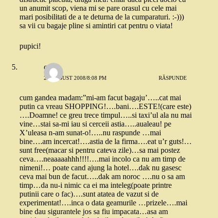
un anumit scop, viena mi se pare orasul cu cele mai
mari posibilitati de a te deturna de la cumparaturi. :-)))
sa vii cu bagaje pline si amintiri cat pentru o viata!
pupici!
quiz
29 AUGUST 2008/8:08 PM
RĂSPUNDE
cum gandea madam:”mi-am facut bagaju’…..cat mai
putin ca vreau SHOPPING!….bani….ESTE!(care este)
….Doamne! ce greu trece timpul…..si taxi’ul ala nu mai
vine…stai sa-mi iau si cerceii astia…..aualeau! pe
X’uleasa n-am sunat-o!…..nu raspunde …mai
bine….am incercat!….astia de la firma….eat u’r guts!…
sunt free(macar si pentru cateva zile)…sa mai postez
ceva….neaaaaahhh!!!!….mai incolo ca nu am timp de
nimeni!… poate cand ajung la hotel….dak nu gasesc
ceva mai bun de facut…..dak am noroc ….nu o sa am
timp…da nu-i nimic ca ei ma inteleg(poate printre
putinii care o fac)….sunt atatea de vazut si de
experimentat!….inca o data geamurile …prizele….mai
bine dau sigurantele jos sa fiu impacata…asa am