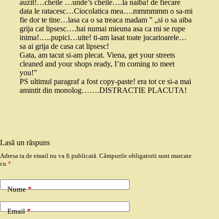
auzit!…cheile …unde’s cheile….la naiba! de fiecare
data le ratacesc…Ciocolatica mea….mmmmmm o sa-mi
fie dor te tine…lasa ca o sa treaca madam ” „si o sa aiba
grija cat lipsesc….hai numai mieuna asa ca mi se rupe
inima!…..pupici…uite! ti-am lasat toate jucarioarele…
sa ai grija de casa cat lipsesc!
Gata, am tacut si-am plecat. Viena, get your streets
cleaned and your shops ready, I’m coming to meet
you!”
PS ultimul paragraf a fost copy-paste! era tot ce si-a mai
amintit din monolog…….DISTRACTIE PLACUTA!
Lasă un răspuns
Adresa ta de email nu va fi publicată.
Câmpurile obligatorii sunt marcate
cu
*
Nume
*
Email
*