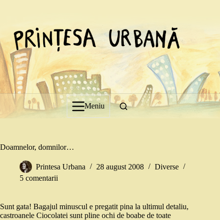
Sari
la
conținut
Meniu
Doamnelor, domnilor…
Printesa Urbana
28 august 2008
Diverse
5 comentarii
Sunt gata! Bagajul minuscul e pregatit pina la ultimul detaliu,
castroanele Ciocolatei sunt pline ochi de boabe de toate