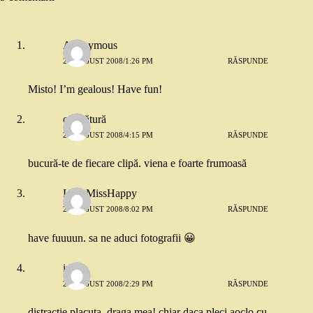
Anonymous
28 AUGUST 2008/1:26 PM
RĂSPUNDE
Misto! I’m gealous! Have fun!
o picătură
28 AUGUST 2008/4:15 PM
RĂSPUNDE
bucură-te de fiecare clipă. viena e foarte frumoasă
LittleMissHappy
28 AUGUST 2008/8:02 PM
RĂSPUNDE
have fuuuun. sa ne aduci fotografii 😀
ira
29 AUGUST 2008/2:29 PM
RĂSPUNDE
distractie placuta, draga mea! chiar daca pleci aoclo cu