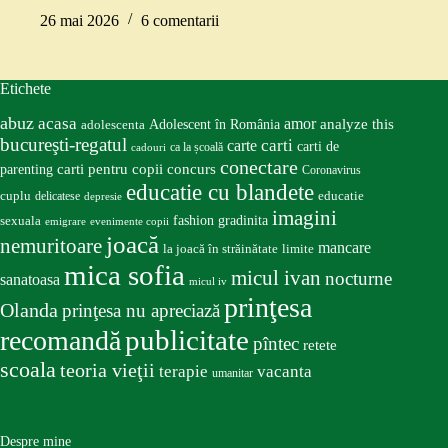
26 mai 2026
6 comentarii
Etichete
abuz
acasa
amor
Adolescent în România
analyze this
adolescenta
bucureşti-regatul
carte
carti
carti de
ca la școală
cadouri
conectare
carti pentru copii
concurs
parenting
Coronavirus
educatie cu blandete
educatie
cuplu
delicatese
depresie
imagini
fashion
gradinita
sexuala
emigrare
evenimente copii
joacă
nemuritoare
mancare
la joacă în străinătate
limite
mica sofia
micul ivan
nocturne
sanatoasa
micul iv
prinţesa
Olanda
prinţesa nu apreciază
publicitate
recomandă
pîntec
retete
scoala
teoria vieţii
terapie
vacanta
umanitar
Despre mine