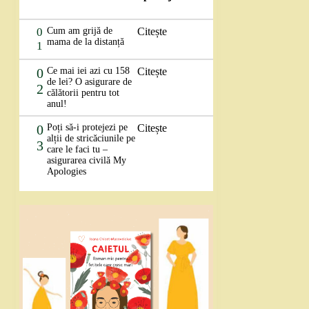
0
Cum am grijă de
Citește
mama de la distanță
1
0
Ce mai iei azi cu 158
Citește
de lei? O asigurare de
2
călătorii pentru tot
anul!
0
Poți să-i protejezi pe
Citește
alții de stricăciunile pe
3
care le faci tu –
asigurarea civilă My
Apologies