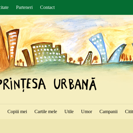
itate
Parteneri
Contact
ă
Copiii mei
Cartile mele
Utile
Umor
Campanii
Citi