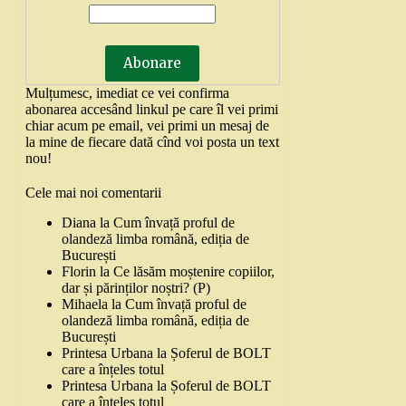
Mulțumesc, imediat ce vei confirma
abonarea accesând linkul pe care îl vei primi
chiar acum pe email, vei primi un mesaj de
la mine de fiecare dată cînd voi posta un text
nou!
Cele mai noi comentarii
Diana
la
Cum învață proful de
olandeză limba română, ediția de
București
Florin
la
Ce lăsăm moștenire copiilor,
dar și părinților noștri? (P)
Mihaela
la
Cum învață proful de
olandeză limba română, ediția de
București
Printesa Urbana
la
Șoferul de BOLT
care a înțeles totul
Printesa Urbana
la
Șoferul de BOLT
care a înțeles totul