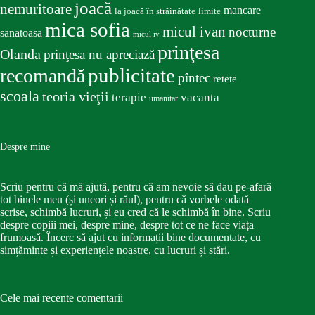
joacă
nemuritoare
mancare
la joacă în străinătate
limite
mica sofia
micul ivan
nocturne
sanatoasa
micul iv
prinţesa
Olanda
prinţesa nu apreciază
publicitate
recomandă
pîntec
retete
scoala
teoria vieţii
terapie
vacanta
umanitar
Despre mine
Scriu pentru că mă ajută, pentru că am nevoie să dau pe-afară
tot binele meu (și uneori și răul), pentru că vorbele odată
scrise, schimbă lucruri, și eu cred că le schimbă în bine. Scriu
despre copiii mei, despre mine, despre tot ce ne face viața
frumoasă. Încerc să ajut cu informații bine documentate, cu
simțăminte și experiențele noastre, cu lucruri și stări.
Cele mai recente comentarii