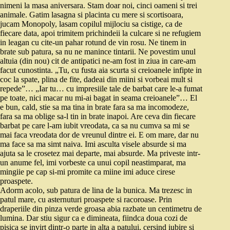
nimeni la masa aniversara. Stam doar noi, cinci oameni si trei
animale. Gatim lasagna si placinta cu mere si scortisoara,
jucam Monopoly, lasam copilul mijlociu sa cistige, ca de
fiecare data, apoi trimitem prichindeii la culcare si ne refugiem
in leagan cu cite-un pahar rotund de vin rosu. Ne tinem in
brate sub patura, sa nu ne manince tintarii. Ne povestim unul
altuia (din nou) cit de antipatici ne-am fost in ziua in care-am
facut cunostinta. „Tu, cu fusta aia scurta si creioanele infipte in
coc la spate, plina de fite, dadeai din miini si vorbeai mult si
repede”… „Iar tu… cu impresiile tale de barbat care le-a fumat
pe toate, nici macar nu mi-ai bagat in seama creioanele”… El
e bun, cald, stie sa ma tina in brate fara sa ma incomodeze,
fara sa ma oblige sa-l tin in brate inapoi. Are ceva din fiecare
barbat pe care l-am iubit vreodata, ca sa nu cumva sa mi se
mai faca vreodata dor de vreunul dintre ei. E om mare, dar nu
ma face sa ma simt naiva. Imi asculta visele absurde si ma
ajuta sa le crosetez mai departe, mai absurde. Ma priveste intr-
un anume fel, imi vorbeste ca unui copil neastimparat, ma
mingiie pe cap si-mi promite ca miine imi aduce cirese
proaspete.
Adorm acolo, sub patura de lina de la bunica. Ma trezesc in
patul mare, cu asternuturi proaspete si racoroase. Prin
draperiile din pinza verde groasa abia razbate un centimetru de
lumina. Dar stiu sigur ca e dimineata, fiindca doua cozi de
pisica se invirt dintr-o parte in alta a patului, cersind iubire si