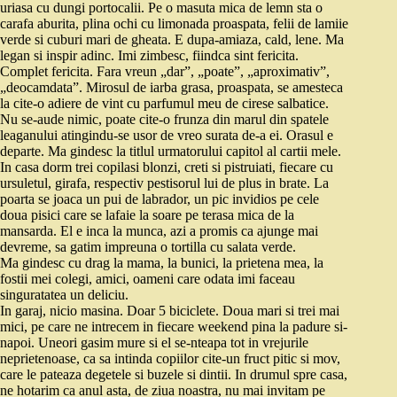
uriasa cu dungi portocalii. Pe o masuta mica de lemn sta o
carafa aburita, plina ochi cu limonada proaspata, felii de lamiie
verde si cuburi mari de gheata. E dupa-amiaza, cald, lene. Ma
legan si inspir adinc. Imi zimbesc, fiindca sint fericita.
Complet fericita. Fara vreun „dar”, „poate”, „aproximativ”,
„deocamdata”. Mirosul de iarba grasa, proaspata, se amesteca
la cite-o adiere de vint cu parfumul meu de cirese salbatice.
Nu se-aude nimic, poate cite-o frunza din marul din spatele
leaganului atingindu-se usor de vreo surata de-a ei. Orasul e
departe. Ma gindesc la titlul urmatorului capitol al cartii mele.
In casa dorm trei copilasi blonzi, creti si pistruiati, fiecare cu
ursuletul, girafa, respectiv pestisorul lui de plus in brate. La
poarta se joaca un pui de labrador, un pic invidios pe cele
doua pisici care se lafaie la soare pe terasa mica de la
mansarda. El e inca la munca, azi a promis ca ajunge mai
devreme, sa gatim impreuna o tortilla cu salata verde.
Ma gindesc cu drag la mama, la bunici, la prietena mea, la
fostii mei colegi, amici, oameni care odata imi faceau
singuratatea un deliciu.
In garaj, nicio masina. Doar 5 biciclete. Doua mari si trei mai
mici, pe care ne intrecem in fiecare weekend pina la padure si-
napoi. Uneori gasim mure si el se-nteapa tot in vrejurile
neprietenoase, ca sa intinda copiilor cite-un fruct pitic si mov,
care le pateaza degetele si buzele si dintii. In drumul spre casa,
ne hotarim ca anul asta, de ziua noastra, nu mai invitam pe