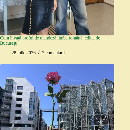
Cum învață proful de olandeză limba română, ediția de
București
28 iulie 2026
2 comentarii