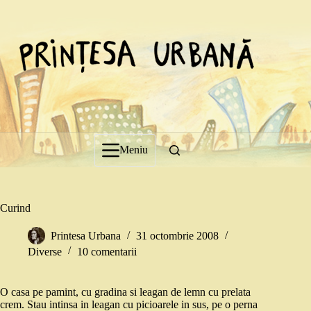
Sari
la
conținut
Meniu
Curind
Printesa Urbana
31 octombrie 2008
Diverse
10 comentarii
O casa pe pamint, cu gradina si leagan de lemn cu prelata
crem. Stau intinsa in leagan cu picioarele in sus, pe o perna