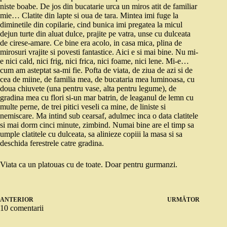
niste boabe. De jos din bucatarie urca un miros atit de familiar
mie… Clatite din lapte si oua de tara. Mintea imi fuge la
diminetile din copilarie, cind bunica imi pregatea la micul
dejun turte din aluat dulce, prajite pe vatra, unse cu dulceata
de cirese-amare. Ce bine era acolo, in casa mica, plina de
mirosuri vrajite si povesti fantastice. Aici e si mai bine. Nu mi-
e nici cald, nici frig, nici frica, nici foame, nici lene. Mi-e…
cum am asteptat sa-mi fie. Pofta de viata, de ziua de azi si de
cea de miine, de familia mea, de bucataria mea luminoasa, cu
doua chiuvete (una pentru vase, alta pentru legume), de
gradina mea cu flori si-un mar batrin, de leaganul de lemn cu
multe perne, de trei pitici veseli ca mine, de liniste si
nemiscare. Ma intind sub cearsaf, adulmec inca o data clatitele
si mai dorm cinci minute, zimbind. Numai bine are el timp sa
umple clatitele cu dulceata, sa alinieze copiii la masa si sa
deschida ferestrele catre gradina.
Viata ca un platouas cu de toate. Doar pentru gurmanzi.
ANTERIOR
URMĂTOR
10 comentarii