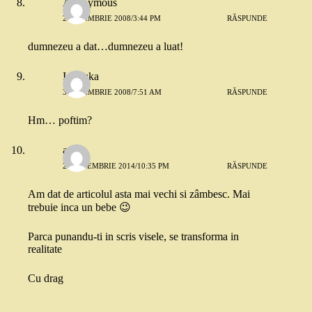
Anonymous
2 NOIEMBRIE 2008/3:44 PM
RĂSPUNDE
dumnezeu a dat…dumnezeu a luat!
Ionouka
3 NOIEMBRIE 2008/7:51 AM
RĂSPUNDE
Hm… poftim?
ana
2 SEPTEMBRIE 2014/10:35 PM
RĂSPUNDE
Am dat de articolul asta mai vechi si zâmbesc. Mai
trebuie inca un bebe 😉
Parca punandu-ti in scris visele, se transforma in
realitate
Cu drag