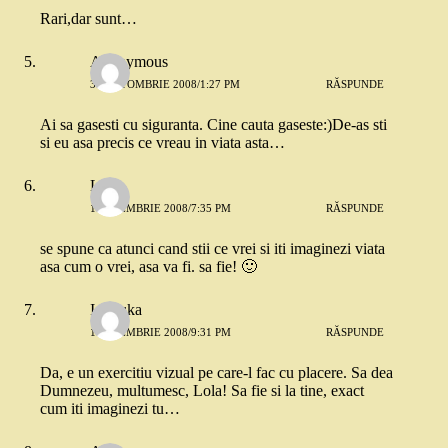
Rari,dar sunt…
Anonymous
31 OCTOMBRIE 2008/1:27 PM
RĂSPUNDE
Ai sa gasesti cu siguranta. Cine cauta gaseste:)De-as sti
si eu asa precis ce vreau in viata asta…
Lola
1 NOIEMBRIE 2008/7:35 PM
RĂSPUNDE
se spune ca atunci cand stii ce vrei si iti imaginezi viata
asa cum o vrei, asa va fi. sa fie! 🙂
Ionouka
1 NOIEMBRIE 2008/9:31 PM
RĂSPUNDE
Da, e un exercitiu vizual pe care-l fac cu placere. Sa dea
Dumnezeu, multumesc, Lola! Sa fie si la tine, exact
cum iti imaginezi tu…