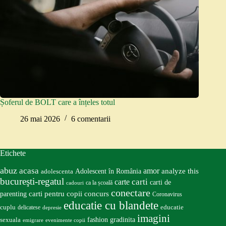
Șoferul de BOLT care a înțeles totul
26 mai 2026
6 comentarii
Etichete
abuz
acasa
amor
Adolescent în România
analyze this
adolescenta
bucureşti-regatul
carte
carti
carti de
ca la școală
cadouri
conectare
carti pentru copii
concurs
parenting
Coronavirus
educatie cu blandete
educatie
cuplu
delicatese
depresie
imagini
fashion
gradinita
sexuala
emigrare
evenimente copii