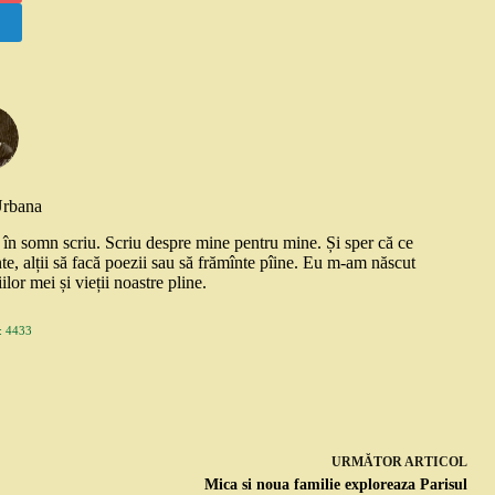
Urbana
și în somn scriu. Scriu despre mine pentru mine. Și sper că ce
nte, alții să facă poezii sau să frămînte pîine. Eu m-am născut
ilor mei și vieții noastre pline.
 4433
URMĂTOR
ARTICOL
Mica si noua familie exploreaza Parisul