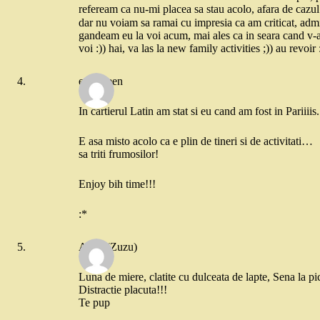
refeream ca nu-mi placea sa stau acolo, afara de cazul 
dar nu voiam sa ramai cu impresia ca am criticat, admi
gandeam eu la voi acum, mai ales ca in seara cand v-at
voi :)) hai, va las la new family activities ;)) au revoir 
evergreen
In cartierul Latin am stat si eu cand am fost in Pariiiis.
E asa misto acolo ca e plin de tineri si de activitati…
sa triti frumosilor!
Enjoy bih time!!!
:*
Anna (Zuzu)
Luna de miere, clatite cu dulceata de lapte, Sena l
Distractie placuta!!!
Te pup