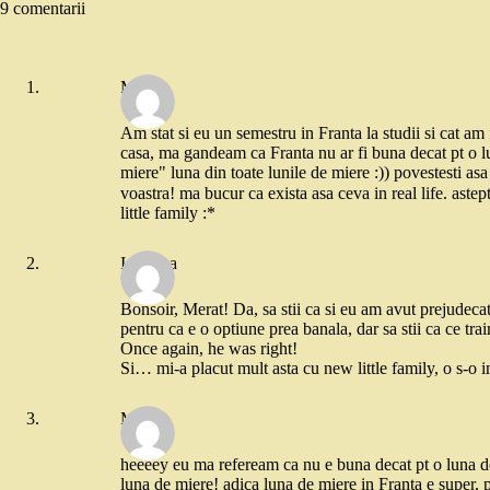
9 comentarii
Merat
Am stat si eu un semestru in Franta la studii si cat a
casa, ma gandeam ca Franta nu ar fi buna decat pt o 
miere" luna din toate lunile de miere :)) povestesti as
voastra! ma bucur ca exista asa ceva in real life. ast
little family :*
Ionouka
Bonsoir, Merat! Da, sa stii ca si eu am avut prejudecat
pentru ca e o optiune prea banala, dar sa stii ca ce tra
Once again, he was right!
Si… mi-a placut mult asta cu new little family, o s-o
Merat
heeeey eu ma refeream ca nu e buna decat pt o luna de 
luna de miere! adica luna de miere in Franta e super, pt