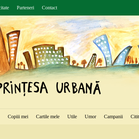
itate
Parteneri
Contact
ă
Copiii mei
Cartile mele
Utile
Umor
Campanii
Citi