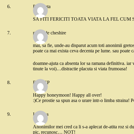
Pifuneata
SA FITI FERICITI TOATA VIATA LA FEL CUM SU
pisica de cheshire
mai, sa fie, unde-au disparut acum toti anonimii gretosi
poate ca mai exista ceva decenta pe lume. sau poate ca
doamne-ajuta ca absenta lor sa ramana definitiva. iar 
tinute la voi)…distractie placuta si viata frumoasa!
B85CSP
Happy honeymoon! Happy all over!
:)Ce prostie sa spun asa o urare intr-o limba straina! P
Ionouka
Anonimilor mei cred ca li s-a aplecat de-atita roz si du
pic, recunosc… NOT!