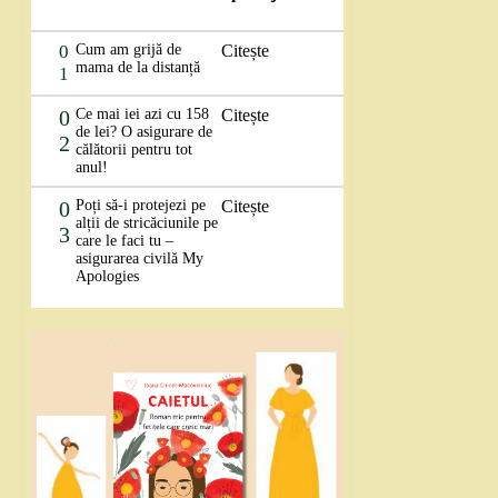
0
Cum am grijă de
Citește
mama de la distanță
1
0
Ce mai iei azi cu 158
Citește
de lei? O asigurare de
2
călătorii pentru tot
anul!
0
Poți să-i protejezi pe
Citește
alții de stricăciunile pe
3
care le faci tu –
asigurarea civilă My
Apologies