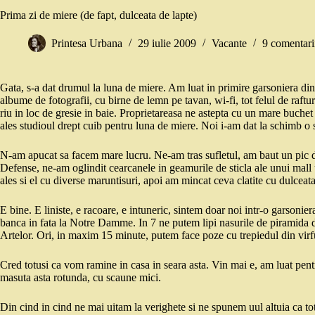
Prima zi de miere (de fapt, dulceata de lapte)
Printesa Urbana
29 iulie 2009
Vacante
9 comentari
Gata, s-a dat drumul la luna de miere. Am luat in primire garsoniera din
albume de fotografii, cu birne de lemn pe tavan, wi-fi, tot felul de raftur
riu in loc de gresie in baie. Proprietareasa ne astepta cu un mare buchet 
ales studioul drept cuib pentru luna de miere. Noi i-am dat la schimb o
N-am apucat sa facem mare lucru. Ne-am tras sufletul, am baut un pic de
Defense, ne-am oglindit cearcanele in geamurile de sticla ale unui mall
ales si el cu diverse maruntisuri, apoi am mincat ceva clatite cu dulceat
E bine. E liniste, e racoare, e intuneric, sintem doar noi intr-o garson
banca in fata la Notre Damme. In 7 ne putem lipi nasurile de piramida d
Artelor. Ori, in maxim 15 minute, putem face poze cu trepiedul din virfu
Cred totusi ca vom ramine in casa in seara asta. Vin mai e, am luat pentru
masuta asta rotunda, cu scaune mici.
Din cind in cind ne mai uitam la verighete si ne spunem uul altuia ca to