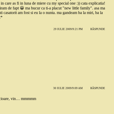
in care as fi in luna de miere cu my special one :)) cata explicatia!
ram de fapt 😀 ma bucur ca ti-a placut "new little family". asa ma
i casatorit am fost si eu la o nunta. ma gandeam ba la miri, ba la
:*
29 IULIE 2009/9:21 PM
RĂSPUNDE
30 IULIE 2009/9:09 AM
RĂSPUNDE
a picioare, vin… mmmmm