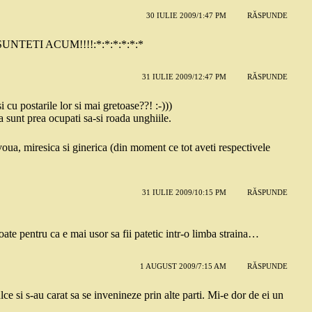
30 IULIE 2009/1:47 PM
RĂSPUNDE
NTETI ACUM!!!!:*:*:*:*:*:*
31 IULIE 2009/12:47 PM
RĂSPUNDE
 cu postarile lor si mai gretoase??! :-)))
 sunt prea ocupati sa-si roada unghiile.
voua, miresica si ginerica (din moment ce tot aveti respectivele
31 IULIE 2009/10:15 PM
RĂSPUNDE
oate pentru ca e mai usor sa fii patetic intr-o limba straina…
1 AUGUST 2009/7:15 AM
RĂSPUNDE
lce si s-au carat sa se invenineze prin alte parti. Mi-e dor de ei un