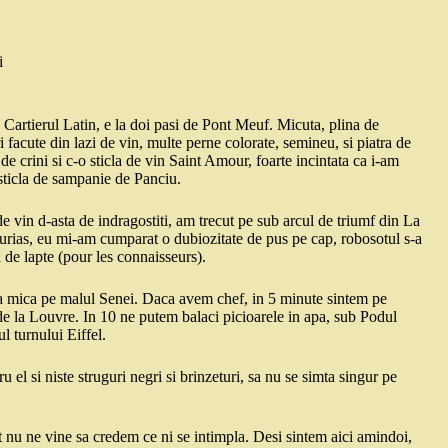
i
 Cartierul Latin, e la doi pasi de Pont Meuf. Micuta, plina de
i facute din lazi de vin, multe perne colorate, semineu, si piatra de
de crini si c-o sticla de vin Saint Amour, foarte incintata ca i-am
 sticla de sampanie de Panciu.
 vin d-asta de indragostiti, am trecut pe sub arcul de triumf din La
 urias, eu mi-am cumparat o dubiozitate de pus pe cap, robosotul s-a
a de lapte (pour les connaisseurs).
iera mica pe malul Senei. Daca avem chef, in 5 minute sintem pe
e la Louvre. In 10 ne putem balaci picioarele in apa, sub Podul
l turnului Eiffel.
 el si niste struguri negri si brinzeturi, sa nu se simta singur pe
t nu ne vine sa credem ce ni se intimpla. Desi sintem aici amindoi,