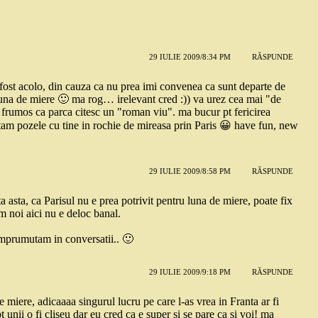
29 IULIE 2009/8:34 PM
RĂSPUNDE
m fost acolo, din cauza ca nu prea imi convenea ca sunt departe de
luna de miere 🙂 ma rog… irelevant cred :)) va urez cea mai "de
a frumos ca parca citesc un "roman viu". ma bucur pt fericirea
eptam pozele cu tine in rochie de mireasa prin Paris 😀 have fun, new
29 IULIE 2009/8:58 PM
RĂSPUNDE
a asta, ca Parisul nu e prea potrivit pentru luna de miere, poate fix
im noi aici nu e deloc banal.
 imprumutam in conversatii.. 🙂
29 IULIE 2009/9:18 PM
RĂSPUNDE
miere, adicaaaa singurul lucru pe care l-as vrea in Franta ar fi
 unii o fi cliseu dar eu cred ca e super si se pare ca si voi! ma