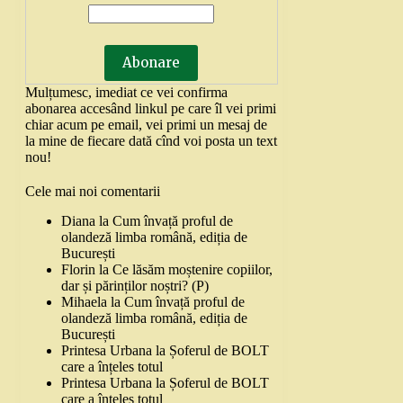
Mulțumesc, imediat ce vei confirma
abonarea accesând linkul pe care îl vei primi
chiar acum pe email, vei primi un mesaj de
la mine de fiecare dată cînd voi posta un text
nou!
Cele mai noi comentarii
Diana
la
Cum învață proful de
olandeză limba română, ediția de
București
Florin
la
Ce lăsăm moștenire copiilor,
dar și părinților noștri? (P)
Mihaela
la
Cum învață proful de
olandeză limba română, ediția de
București
Printesa Urbana
la
Șoferul de BOLT
care a înțeles totul
Printesa Urbana
la
Șoferul de BOLT
care a înțeles totul