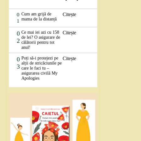
0
Cum am grijă de
Citește
mama de la distanță
1
0
Ce mai iei azi cu 158
Citește
de lei? O asigurare de
2
călătorii pentru tot
anul!
0
Poți să-i protejezi pe
Citește
alții de stricăciunile pe
3
care le faci tu –
asigurarea civilă My
Apologies