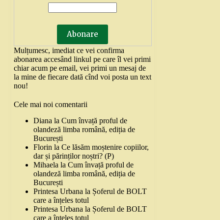
Mulțumesc, imediat ce vei confirma
abonarea accesând linkul pe care îl vei primi
chiar acum pe email, vei primi un mesaj de
la mine de fiecare dată cînd voi posta un text
nou!
Cele mai noi comentarii
Diana
la
Cum învață proful de
olandeză limba română, ediția de
București
Florin
la
Ce lăsăm moștenire copiilor,
dar și părinților noștri? (P)
Mihaela
la
Cum învață proful de
olandeză limba română, ediția de
București
Printesa Urbana
la
Șoferul de BOLT
care a înțeles totul
Printesa Urbana
la
Șoferul de BOLT
care a înțeles totul