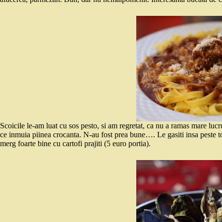
Scoicile le-am luat cu sos pesto, si am regretat, ca nu a ramas mare luc
ce inmuia piinea crocanta. N-au fost prea bune…. Le gasiti insa peste tot,
merg foarte bine cu cartofi prajiti (5 euro portia).