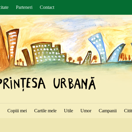
itate
Parteneri
Contact
ă
Copiii mei
Cartile mele
Utile
Umor
Campanii
Citi