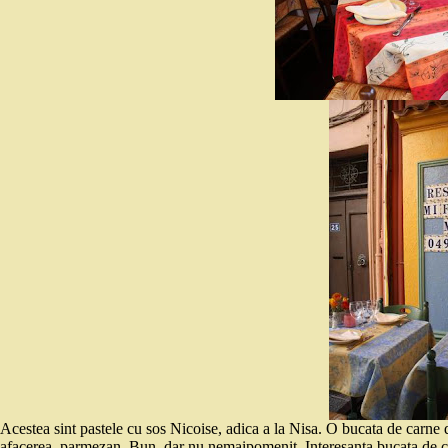
Acestea sint pastele cu sos Nicoise, adica a la Nisa. O bucata de carne de
afacerea, parmezan. Bun, dar nu nemaipomenit. Interesanta bucata de c